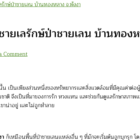
เลรักษ์ป่าชายเลน บ้านทองหลาง จ.พังงา
กชายเลรักษ์ป่าชายเลน บ้านทองห
on
 a Comment
ศิลปะ
จาก
ป่า
ั้น เป็นเพียงส่วนหนึ่งของทรัพยากรและสิ่งแวดล้อมที่มีคุณค่าต่อผ
ชาย
ติ จึงเป็นที่มาของการรัก หวงแหน และช่วยกันดูแลรักษาสภาพแวดล
เลน
กเขาน่าอยู่ และไม่ถูกทำลาย
:
กลุ่ม
เด็ก
ชาย
งงา
ก็เหมือนพื้นที่ป่าชายเลนแหล่งอื่น ๆ ที่มักจะเริ่มต้นถูกบุกรุ