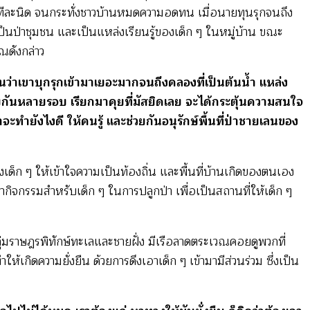
ข้ามาทีละนิด จนกระทั่งชาวบ้านหมดความอดทน เมื่อนายทุนรุกจนถึง
็นป่าชุมชน และเป็นแหล่งเรียนรู้ของเด็ก ๆ ในหมู่บ้าน ขณะ
ณดังกล่าว
เห็นว่าเขาบุกรุกเข้ามาเยอะมากจนถึงคลองที่เป็นต้นน้ำ แหล่ง
คุยกันหลายรอบ เรียกมาคุยที่มัสยิดเลย จะได้กระตุ้นความสนใจ
่าจะทำยังไงดี ให้คนรู้ และช่วยกันอนุรักษ์พื้นที่ป่าชายเลนของ
องเด็ก ๆ ให้เข้าใจความเป็นท้องถิ่น และพื้นที่บ้านเกิดของตนเอง
ทำกิจกรรมสำหรับเด็ก ๆ ในการปลูกป่า เพื่อเป็นสถานที่ให้เด็ก ๆ
ุ่มราษฎรพิทักษ์ทะเลและชายฝั่ง มีเรือลาดตระเวณคอยดูพวกที่
้เกิดความยั่งยืน ด้วยการดึงเอาเด็ก ๆ เข้ามามีส่วนร่วม ซึ่งเป็น