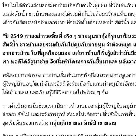
โดยไม่ได้คำนึงถึงผลกระทบที่จะเกิดกับคนในชุมชน ที่นี่ก็เช่นกัน
แหล่งต้นน้ำ ชาวบ้านทองหลางได้รวมตัวกันไปล้อมบริเวณที่นายทุก
เดียวกันก็ตระหนักถึงผลกระทบที่จะเกิดขึ้นต่อแหล่งน้ำ สัตว์น้ำ 
“ปี 2549 เราลงสำรวจพื้นที่ จริง ๆ นายทุนนากุ้งก็รุกมาเป็นระ
สัตว์น้ำ ชาวบ้านเลยรวมตัยกันไปคุยกับนายทุน ว่าต้องหยุด แ
จากชาวบ้าน ในที่สุดก็ยอมถอย แต่ชาวบ้านก็เริ่มรู้แล้วว่ามันมีผ
เรา พอดีได้อิฐมาช่วย จึงเริ่มทำโครงการกันขึ้นมาและ หลังจาก
หลังจากการต่อรอง ชาวบ้านเริ่มหันมาหารือถึงแนวทางการดูแลป่าชายเ
ผู้ใหญ่บ้านอนุวัฒน์ จันทรจิตร์ จึงร่วมมือกับแกนนำหมู่บ้านอีกห
ได้เข้ามาเล่น และเรียนรู้วิถีชีวิตชายเลไปพร้อม ๆ กัน
การดำเนินงานในช่วงแรกเป็นการทำงานของกลุ่มผู้ใหญ่ในหมู่บ้าน
ลักลอบตัดไม้ และระวังการรุกที่ ส่งผลให้เกิดความตื่นตัวในการฟื้น
จุดเริ่มต้นของการสร้าง
กลุ่มเด็กชายเล รักษ์ป่าชายเลน