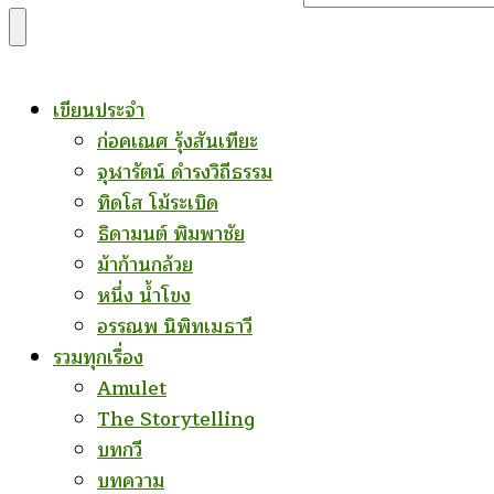
for
Something?
เขียนประจำ
ก่อคเณศ รุ้งสันเทียะ
จุฬารัตน์ ดำรงวิถีธรรม
ทิดโส โม้ระเบิด
ธิดามนต์ พิมพาชัย
ม้าก้านกล้วย
หนึ่ง น้ำโขง
อรรณพ นิพิทเมธาวี
รวมทุกเรื่อง
Amulet
The Storytelling
บทกวี
บทความ