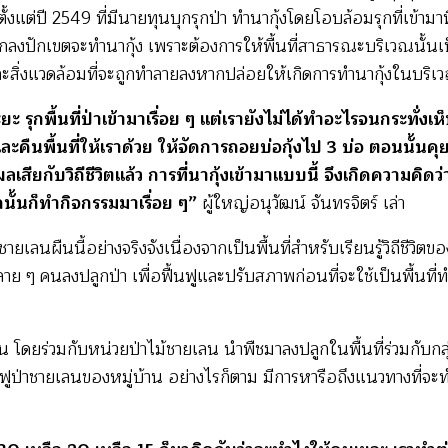
เล
 ตั้งแต่ปี 2549 ที่มีนายทุนบุกรุกป่า ทำนากุ้งโดยโอบล้อมรุกที่เ
รักษ์
ลงปักเขตจะทำนากุ้ง เพราะต้องการให้พื้นที่สาธารณะบริเวณนั้นเป
ป่า
และสิ่งแวดล้อมที่จะถูกทำลายลงหากปล่อยให้เกิดการทำนากุ้งในบริเว
ชาย
เลน
ยะ รุกพื้นที่ป่าเข้ามาเรื่อย ๆ แต่เรายังไม่ได้ทำอะไรจนกระทั่ง
บ้าน
ละคืนพื้นที่ให้เราด้วย ให้จัดการถอยบ่อกุ้งไป 3 บ่อ ตอนนั้น
ทองหลาง
ลเสียกับวิถีชีวิตแล้ว การที่นากุ้งเข้ามาแบบนี้ จึงเกิดความคิดว
จ.พังงา
นั้นก็ทำกิจกรรมมาเรื่อย ๆ”
ผู้ใหญ่อนุวัฒน์ จันทรจิตร์ เล่า
ลนผืนนี้อย่างจริงจังเนื่องจากเป็นพื้นที่สำหรับเรียนรู้วิถีชีวิตข
ลาย ๆ คนลงปลูกป่า เพื่อฟื้นฟูและปรับสภาพก่อนที่จะใช้เป็นพื้นที่
 โดยร่วมกับหน่วยป่าไม้ชายเลน นำพืชมาลงปลูกในพื้นที่ร่วมกับกล
ฟูป่าชายเลนของหมู่บ้าน อย่างไรก็ตาม มีการหารือถึงแนวทางที่จะทำให