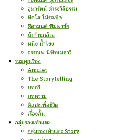
ก่อคเณศ รุ้งสันเทียะ
จุฬารัตน์ ดำรงวิถีธรรม
ทิดโส โม้ระเบิด
ธิดามนต์ พิมพาชัย
ม้าก้านกล้วย
หนึ่ง น้ำโขง
อรรณพ นิพิทเมธาวี
รวมทุกเรื่อง
Amulet
The Storytelling
บทกวี
บทความ
ศิลปะเพื่อชีวิต
เรื่องสั้น
กลุ่มรองเท้าแตะ
กลุ่มรองเท้าแตะ Story