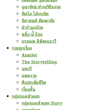
ก่อคเณศ รุ้งสันเทียะ
จุฬารัตน์ ดำรงวิถีธรรม
ทิดโส โม้ระเบิด
ธิดามนต์ พิมพาชัย
ม้าก้านกล้วย
หนึ่ง น้ำโขง
อรรณพ นิพิทเมธาวี
รวมทุกเรื่อง
Amulet
The Storytelling
บทกวี
บทความ
ศิลปะเพื่อชีวิต
เรื่องสั้น
กลุ่มรองเท้าแตะ
กลุ่มรองเท้าแตะ Story