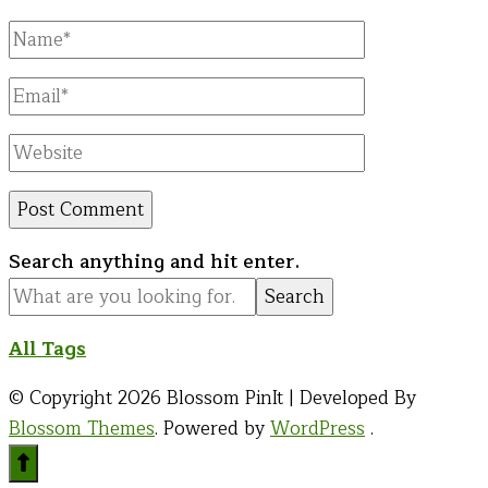
Full
Name
Email
Website
Looking
Search anything and hit enter.
for
Something?
All Tags
© Copyright 2026
Blossom PinIt | Developed By
Blossom Themes
. Powered by
WordPress
.