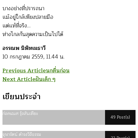
บางอย่างที่ปรารถนา
แม้อยู่ใกล้เพียงปลายมือ
แต่แท้ที่จริง…
ห่างไกลกันสุดความเป็นไปได้
อรรณพ นิพิทเมธาวี
10 กรกฎาคม 2559, 11.44 น.
Post
Previous Article
นกตื่นก่อน
Next Article
ฝันเด็ก ๆ
Navigation
เขียนประจำ
ก่อคเณศ รุ้งสันเทียะ
49 Post(s)
จุฬารัตน์ ดำรงวิถีธรรม