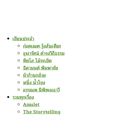
เขียนประจำ
ก่อคเณศ รุ้งสันเทียะ
จุฬารัตน์ ดำรงวิถีธรรม
ทิดโส โม้ระเบิด
ธิดามนต์ พิมพาชัย
ม้าก้านกล้วย
หนึ่ง น้ำโขง
อรรณพ นิพิทเมธาวี
รวมทุกเรื่อง
Amulet
The Storytelling