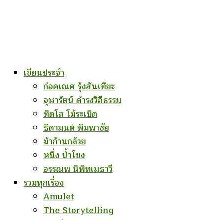
เขียนประจำ
ก่อคเณศ รุ้งสันเทียะ
จุฬารัตน์ ดำรงวิถีธรรม
ทิดโส โม้ระเบิด
ธิดามนต์ พิมพาชัย
ม้าก้านกล้วย
หนึ่ง น้ำโขง
อรรณพ นิพิทเมธาวี
รวมทุกเรื่อง
Amulet
The Storytelling