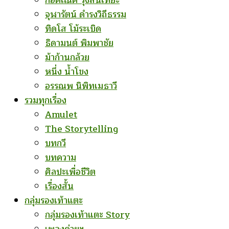
ก่อคเณศ รุ้งสันเทียะ
จุฬารัตน์ ดำรงวิถีธรรม
ทิดโส โม้ระเบิด
ธิดามนต์ พิมพาชัย
ม้าก้านกล้วย
หนึ่ง น้ำโขง
อรรณพ นิพิทเมธาวี
รวมทุกเรื่อง
Amulet
The Storytelling
บทกวี
บทความ
ศิลปะเพื่อชีวิต
เรื่องสั้น
กลุ่มรองเท้าแตะ
กลุ่มรองเท้าแตะ Story