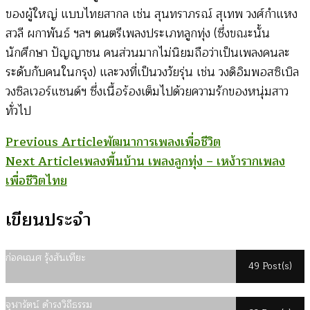
ของผู้ใหญ่ แบบไทยสากล เช่น สุนทราภรณ์ สุเทพ วงศ์กำแหง
สวลี ผกาพันธ์ ฯลฯ ดนตรีเพลงประเภทลูกทุ่ง (ซึ่งขณะนั้น
นักศึกษา ปัญญาชน คนส่วนมากไม่นิยมถือว่าเป็นเพลงคนละ
ระดับกับคนในกรุง) และวงที่เป็นวงวัยรุ่น เช่น วงดิอิมพอสซิเบิล
วงซิลเวอร์แซนด์ฯ ซึ่งเนื้อร้องเต็มไปด้วยความรักของหนุ่มสาว
ทั่วไป
Post
Previous Article
พัฒนาการเพลงเพื่อชีวิต
Next Article
เพลงพื้นบ้าน เพลงลูกทุ่ง – เหง้ารากเพลง
Navigation
เพื่อชีวิตไทย
เขียนประจำ
ก่อคเณศ รุ้งสันเทียะ
49 Post(s)
จุฬารัตน์ ดำรงวิถีธรรม