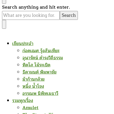
Looking
Search anything and hit enter.
for
Something?
เขียนประจำ
ก่อคเณศ รุ้งสันเทียะ
จุฬารัตน์ ดำรงวิถีธรรม
ทิดโส โม้ระเบิด
ธิดามนต์ พิมพาชัย
ม้าก้านกล้วย
หนึ่ง น้ำโขง
อรรณพ นิพิทเมธาวี
รวมทุกเรื่อง
Amulet