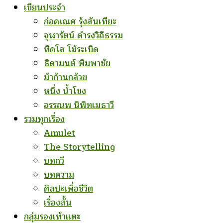
เขียนประจำ
ก่อคเณศ รุ้งสันเทียะ
จุฬารัตน์ ดำรงวิถีธรรม
ทิดโส โม้ระเบิด
ธิดามนต์ พิมพาชัย
ม้าก้านกล้วย
หนึ่ง น้ำโขง
อรรณพ นิพิทเมธาวี
รวมทุกเรื่อง
Amulet
The Storytelling
บทกวี
บทความ
ศิลปะเพื่อชีวิต
เรื่องสั้น
กลุ่มรองเท้าแตะ