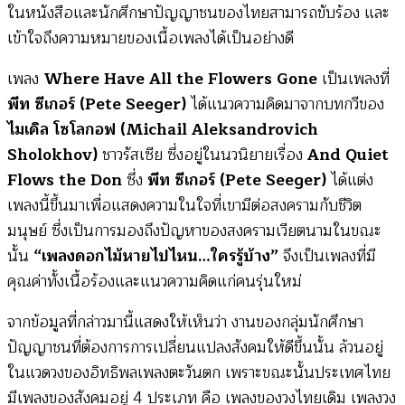
ในหนังสือและนักศึกษาปัญญาชนของไทยสามารถขับร้อง และ
เข้าใจถึงความหมายของเนื้อเพลงได้เป็นอย่างดี
เพลง
Where Have All the Flowers Gone
เป็นเพลงที่
พีท ซีเกอร์ (Pete Seeger)
ได้แนวความคิดมาจากบทกวีของ
ไมเคิล โซโลกอฟ (Michail Aleksandrovich
Sholokhov)
ชาวรัสเซีย ซึ่งอยู่ในนวนิยายเรื่อง
And Quiet
Flows the Don
ซึ่ง
พีท ซีเกอร์ (Pete Seeger)
ได้แต่ง
เพลงนี้ขึ้นมาเพื่อแสดงความในใจที่เขามีต่อสงครามกับชีวิต
มนุษย์ ซึ่งเป็นการมองถึงปัญหาของสงครามเวียตนามในขณะ
นั้น
“เพลงดอกไม้หายไปไหน…ใครรู้บ้าง”
จึงเป็นเพลงที่มี
คุณค่าทั้งเนื้อร้องและแนวความคิดแก่คนรุ่นใหม่
จากข้อมูลที่กล่าวมานี้แสดงให้เห็นว่า งานของกลุ่มนักศึกษา
ปัญญาชนที่ต้องการการเปลี่ยนแปลงสังคมให้ดีขึ้นนั้น ล้วนอยู่
ในแวดวงของอิทธิพลเพลงตะวันตก เพราะขณะนั้นประเทศไทย
มีเพลงของสังคมอยู่ 4 ประเภท คือ เพลงของวงไทยเดิม เพลงวง