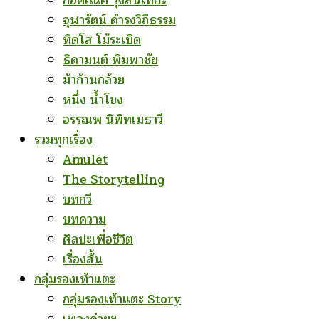
ก่อคเณศ รุ้งสันเทียะ
จุฬารัตน์ ดำรงวิถีธรรม
ทิดโส โม้ระเบิด
ธิดามนต์ พิมพาชัย
ม้าก้านกล้วย
หนึ่ง น้ำโขง
อรรณพ นิพิทเมธาวี
รวมทุกเรื่อง
Amulet
The Storytelling
บทกวี
บทความ
ศิลปะเพื่อชีวิต
เรื่องสั้น
กลุ่มรองเท้าแตะ
กลุ่มรองเท้าแตะ Story