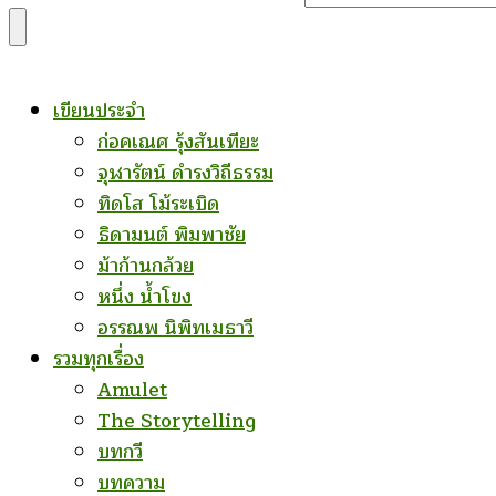
for
Something?
เขียนประจำ
ก่อคเณศ รุ้งสันเทียะ
จุฬารัตน์ ดำรงวิถีธรรม
ทิดโส โม้ระเบิด
ธิดามนต์ พิมพาชัย
ม้าก้านกล้วย
หนึ่ง น้ำโขง
อรรณพ นิพิทเมธาวี
รวมทุกเรื่อง
Amulet
The Storytelling
บทกวี
บทความ