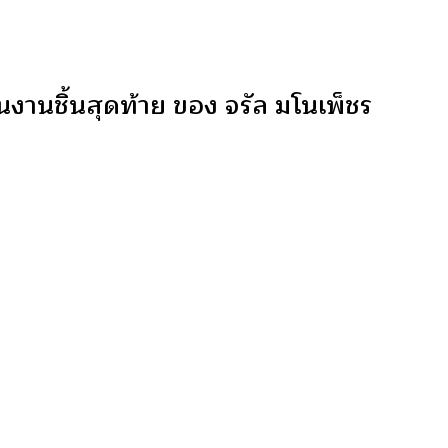
นงานชิ้นสุดท้าย ของ จรัล มโนเพ็ชร