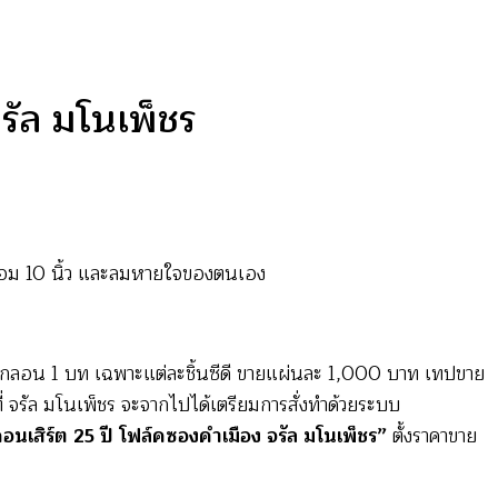
รัล มโนเพ็ชร
า พร้อม 10 นิ้ว และลมหายใจของตนเอง
มีคำกลอน 1 บท เฉพาะแต่ละชิ้นซีดี ขายแผ่นละ 1,000 บาท เทปขาย
ี่ จรัล มโนเพ็ชร จะจากไปได้เตรียมการสั่งทำด้วยระบบ
อนเสิร์ต 25 ปี โฟล์คซองคำเมือง จรัล มโนเพ็ชร”
ตั้งราคาขาย