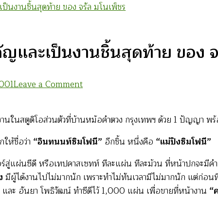
เป็นงานชิ้นสุดท้าย ของ จรัล มโนเพ็ชร
คัญและเป็นงานชิ้นสุดท้าย ของ จ
on
2001
Leave a Comment
จรัล
ตอน
วิต ทำงานในสตูดิโอส่วนตัวที่บ้านหม้อคำตวง กรุงเทพฯ ด้วย 1 ปัญญ
ที่
3
ให้ชื่อว่า
“อินทนนท์ซิมโฟนี”
อีกชิ้น หนึ่งคือ
“แม่ปิงซิมโฟนี”
:
อร์สู่แผ่นซีดี หรือเทปคาสเซทท์ ทีละแผ่น ทีละม้วน ที่หน้าปกจะ
งาน
ง
มีผู้ได้งานไปไม่มากนัก เพราะทำไม่ทันเวลามีไม่มากนัก แต่ก่อนท
เพลง
และ อันยา โพธิวัฒน์ ทำซีดีไว้ 1,000 แผ่น เพื่อขายที่หน้างาน
“ค
ชิ้น
สำคัญ