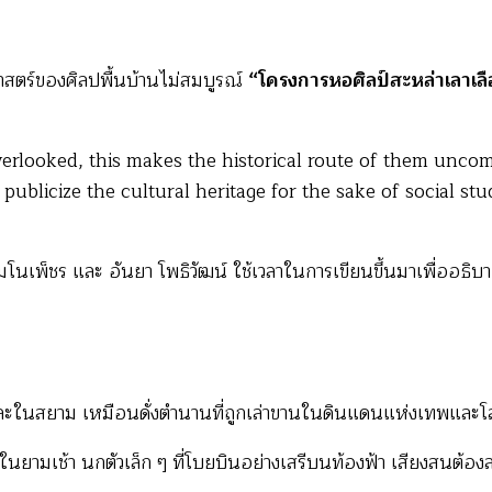
และ
เป็น
งาน
ศาสตร์ของศิลปพื้นบ้านไม่สมบูรณ์
“โครงการหอศิลป์สะหล่าเลาเลื
ชิ้น
สุดท้าย
ของ
rlooked, this makes the historical route of them uncomp
จรัล
d publicize the cultural heritage for the sake of social s
มโน
เพ็
มโนเพ็ชร และ อันยา โพธิวัฒน์ ใช้เวลาในการเขียนขึ้นมาเพื่ออธิบ
ชร
อและในสยาม เหมือนดั่งตำนานที่ถูกเล่าขานในดินแดนแห่งเทพและโลก
ยามเช้า นกตัวเล็ก ๆ ที่โบยบินอย่างเสรีบนท้องฟ้า เสียงสนต้องล