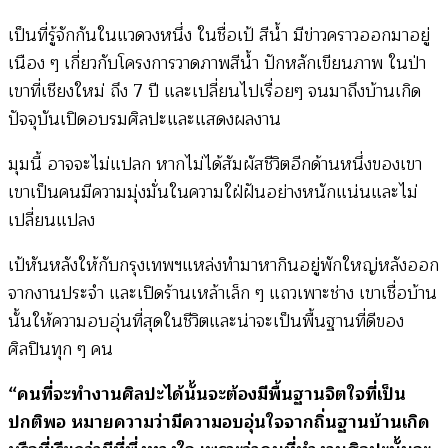
เป็นที่รู้จักกันในแวดวงหนึ่ง ในชื่อเป้ สีน้ำ มีข่าวคราวออกมาอยู่
เนือง ๆ เกี่ยวกับโครงการวาดภาพสีน้ำ ปักหลักเขียนภาพ ในป่า
เขาที่เชียงใหม่ ถึง 7 ปี และเปลี่ยนไปเรื่อยๆ จนมาถึงบ้านเกิด
ปัจจุบันเปิดอบรมศิลปะและแสดงผลงาน
มุมนี้ อาจจะไม่แปลก หากไม่ได้สัมผัสชีวิตอีกด้านหนึ่งของเขา
เขาเป็นคนมีความมุ่งมั่นในความใฝ่ฝันอย่างหนักแน่นและไม่
เปลี่ยนแปลง
เป้หันหลังให้กับกรุงเทพฯแหล่งทำมาหากินอยู่พักใหญ่หลังออก
จากงานประจำ และเปิดร้านเหล้าเล็ก ๆ แถวเพาะช่าง เขาเชื่อบ้าน
นั้นให้ความอบอุ่นที่สุดในชีวิตและน่าจะเป็นพื้นฐานที่ดีของ
ศิลปินทุก ๆ คน
“คนที่จะทำงานศิลปะได้นั้นจะต้องมีพื้นฐานจิตใจที่เป็น
ปกติพอ หมายความว่ามีความอบอุ่นใจจากถิ่นฐานบ้านเกิด