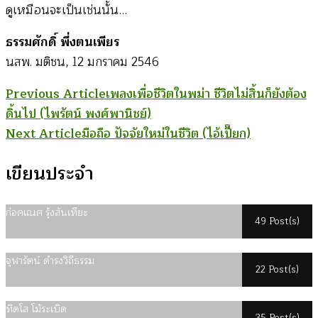
ดูเหมือนจะเป็นเช่นนั้น…
ธรรมศักดิ์ พึ่งตนเพียร
นสพ. มติชน, 12 มกราคม 2546
Post
Previous Article
เพลงเพื่อชีวิตในพม่า ชีวิตไม่สิ้นก็ยังต้อง
ดิ้นไป (ไพรัตน์ พงศ์พานิชย์)
Navigation
Next Article
มือถือ ปัจจัยใหม่ในชีวิต (ไอ้เปี๊ยก)
เขียนประจำ
ก่อคเณศ รุ้งสันเทียะ
49 Post(s)
จุฬารัตน์ ดำรงวิถีธรรม
22 Post(s)
ทิดโส โม้ระเบิด