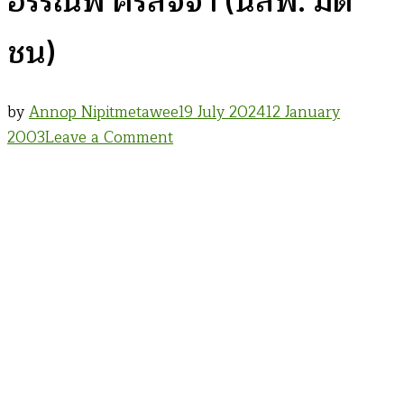
อรรณพ ศรีสัจจา (นสพ. มติ
ชน)
by
Annop Nipitmetawee
19 July 2024
12 January
on
2003
Leave a Comment
นาวา
ชีวิต
คน
ของ
สายน้ำ
อรรณพ
ศรี
สัจ
จา
(นสพ.