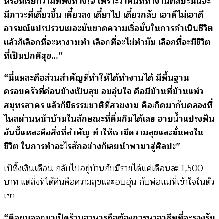
หรือที่เรียกว่ามีที่พึ่งทางใจ เพราะว่าคนที่ทำงานศิลปะนั้นจะ
มีภาวะที่เดี๋ยวขึ้น เดี๋ยวลง เดี๋ยวไป เดี๋ยวกลับ เอาดีไม่เอาดี
อารมณ์แปรปรวนเยอะมันขาดความเชื่อมั่นในการดำเนินชีวิต
แล้วก็เลือกที่จะหางานทำ เลือกที่จะไม่ทำมัน เลือกที่จะมีชีวิต
ที่เป็นปกติสุข…”
“นี่แหละคือส่วนสำคัญที่ทำให้ได้ทำงานได้ มีพื้นฐาน
ครอบครัวที่ค่อนข้างเป็นสุข อบอุ่นใจ คือมีบ้านที่บ้านแพ้ว
สมุทรสาคร แล้วก็มีธรรมชาติที่สวยงาม คือเกิดมากับคลองที่
ไหลผ่านหน้าบ้านในลักษณะที่ดื่มกินได้เลย อาบน้ำแปรงฟัน
อันนี้แหละคือสิ่งที่สำคัญ ทำให้เรามีความสุขและมั่นคงใน
ชีวิต ในการทำอะไรสักอย่างก็เลยนำพามาสู่ศิลปะ”
เป้ทิ้งเงินเดือน กลับไปอยู่บ้านกับมีรายได้แค่เดือนละ 1,500
บาท แต่สิ่งที่ได้คืนคือความสุขและอบอุ่น กับพ่อแม่ที่เข้าใจในตัว
เขา
“คือผมออกมาเปิดร้านอาหารคือต้องการหาอาชีพที่จะรองรับ