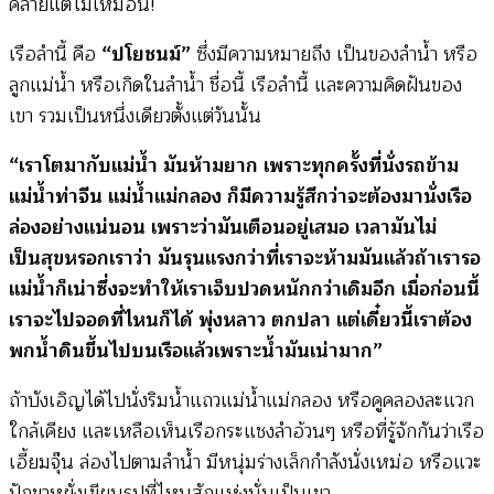
คล้ายแต่ไม่เหมือน!
เรือลำนี้ คือ
“ปโยชนม์”
ซึ่งมีความหมายถึง เป็นของลำน้ำ หรือ
ลูกแม่น้ำ หรือเกิดในลำน้ำ ชื่อนี้ เรือลำนี้ และความคิดฝันของ
เขา รวมเป็นหนึ่งเดียวตั้งแต่วันนั้น
“เราโตมากับแม่น้ำ มันห้ามยาก เพราะทุกครั้งที่นั่งรถข้าม
แม่น้ำท่าจีน แม่น้ำแม่กลอง ก็มีความรู้สึกว่าจะต้องมานั่งเรือ
ล่องอย่างแน่นอน เพราะว่ามันเตือนอยู่เสมอ เวลามันไม่
เป็นสุขหรอกเราว่า มันรุนแรงกว่าที่เราจะห้ามมันแล้วถ้าเรารอ
แม่น้ำก็เน่าซึ่งจะทำให้เราเจ็บปวดหนักกว่าเดิมอีก เมื่อก่อนนี้
เราจะไปจอดที่ไหนก็ได้ พุ่งหลาว ตกปลา แต่เดี๋ยวนี้เราต้อง
พกน้ำดินขึ้นไปบนเรือแล้วเพราะน้ำมันเน่ามาก”
ถ้าบังเอิญได้ไปนั่งริมน้ำแถวแม่น้ำแม่กลอง หรือคูคลองละแวก
ใกล้เคียง และเหลือเห็นเรือกระแชงลำอ้วนๆ หรือที่รู้จักกันว่าเรือ
เอี้ยมจุ๊น ล่องไปตามลำน้ำ มีหนุ่มร่างเล็กกำลังนั่งเหม่อ หรือแวะ
ปักขาหยั่งเขียนรูปที่ไหนสักแห่งนั่นเป็นเขา