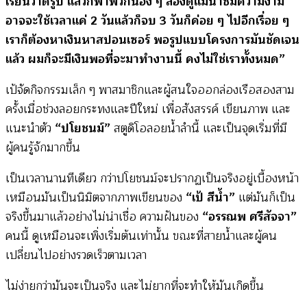
เรียนวาดรูป แล้วก็พาพวกน้อง ๆ ล่องดูแม่น้ำชมความงาม
อาจจะใช้เวลาแค่ 2 วันแล้วก็จบ 3 วันก็ค่อย ๆ ไปอีกเรื่อย ๆ
เราก็ต้องหาเงินหาสปอนเซอร์ พอรูปแบบโครงการมันชัดเจน
แล้ว ผมก็จะมีเงินพอที่จะมาทำงานนี้ คงไม่ใช่เราทั้งหมด”
เป้จัดกิจกรรมเล็ก ๆ พาสมาชิกและผู้สนใจออกล่องเรือสองสาม
ครั้งเมื่อช่วงลอยกระทงและปีใหม่ เพื่อสังสรรค์ เขียนภาพ และ
แนะนำตัว
“ปโยชนม์”
สตูดิโอลอยน้ำลำนี้ และเป็นจุดเริ่มที่มี
ผู้คนรู้จักมากขึ้น
เป็นเวลานานทีเดียว กว่าปโยชนม์จะปรากฏเป็นจริงอยู่เบื้องหน้า
เหมือนมันเป็นนิมิตจากภาพเขียนของ
“เป้ สีน้ำ”
แต่มันก็เป็น
จริงขึ้นมาแล้วอย่างไม่น่าเชื่อ ความฝันของ
“อรรณพ ศรีสัจจา”
คนนี้ ดูเหมือนจะเพิ่งเริ่มต้นเท่านั้น ขณะที่สายน้ำและผู้คน
เปลี่ยนไปอย่างรวดเร็วตามเวลา
ไม่ง่ายกว่ามันจะเป็นจริง และไม่ยากที่จะทำให้มันเกิดขึ้น