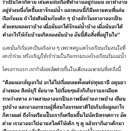
ว่าเป็นใครก็ตาม เช่นคนขับเรือที่ทำงานอยู่กับผม เขาทำงาน
อยู่ช่วงหนึ่งโตขึ้นเขารักแม่น้ำ และตอนนี้ก็มีหลายคนที่แล่น
เรือกับผม ถ้าไปเติมฝันกับเด็ก ๆ บ้างสักวันเขาอาจจะเป็น
ตัวแทนของเราบ้าง เผื่อมันจะได้รักแม่น้ำบ้าง เผื่อมันจะได้
ทำอะไรให้กับบ้านเกิดของมันบ้าง อันนี้คือสิ่งที่อยู่ในใจ”
และมันก็เริ่มจะเป็นจริงลาง ๆ เพราะครูและโรงเรียนเริ่มสนใจที่
จะเข้าร่วม หรือเชิญให้เข้าร่วมในกิจกรรมของโรงเรียนริมแม่น้ำ
โครงการแรก เขากำลังจะจัดค่ายขึ้นในเดือนเมษายนที่จะถึงนี้
“คือผมจะสัญจรไป จะไล่ไปเรื่อยเลยตั้งแต่ปทุมธานี อยุธยา
อ่างทอง สิงห์บุรี ชัยนาท ไปเรื่อยๆแล้วก็เก็บรายละเอียด
ระหว่างทาง ภาพสวยอาจจะเป็นภาพนิ่งถ่ายภาพบ้าง เขียน
รูปบ้าง และอาจจะชวนผู้ที่สนใจธรรมชาติไปเก็บข้อมูลอะไร
ก็ตามแต่ ถึงโรงเรียนปั๊บเราก็เตรียมขึ้นไปจัดนิทรรศการ จัด
ค่าย เราอาจจะไปฉายสไลด์ให้เด็ก ๆ ดู แล้วเราก็เอาเด็กมา