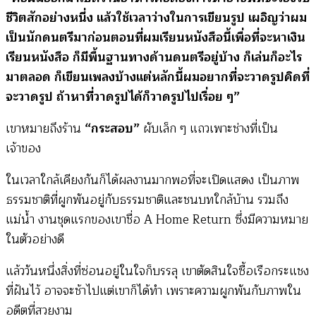
ชีวิตสักอย่างหนึ่ง แล้วใช้เวลาว่างในการเขียนรูป เผอิญว่าผม
เป็นนักดนตรีมาก่อนตอนที่ผมเรียนหนังสือนี้เพื่อที่จะหาเงิน
เรียนหนังสือ ก็มีพื้นฐานทางด้านดนตรีอยู่บ้าง ก็เล่นก็อะไร
มาตลอด ก็เขียนเพลงบ้างแต่หลักนี้ผมอยากที่จะวาดรูปคิดที่
จะวาดรูป ถ้าหาที่วาดรูปได้ก็วาดรูปไปเรื่อย ๆ”
เขาหมายถึงร้าน
“กระสอบ”
ผับเล็ก ๆ แถวเพาะช่างที่เป็น
เจ้าของ
ในเวลาใกล้เคียงกันก็ได้ผลงานมากพอที่จะเปิดแสดง เป็นภาพ
ธรรมชาติที่ผูกพันอยู่กับธรรมชาติและชนบทใกล้บ้าน รวมถึง
แม่น้ำ งานชุดแรกของเขาชื่อ A Home Return ซึ่งมีความหมาย
ในตัวอย่างดี
แล้ววันหนึ่งสิ่งที่ซ่อนอยู่ในใจก็บรรลุ เขาตัดสินใจซื้อเรือกระแชง
ที่ฝันไว้ อาจจะช้าไปแต่เขาก็ได้ทำ เพราะความผูกพันกับภาพใน
อดีตที่สวยงาม