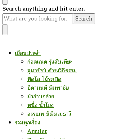
Looking
Search anything and hit enter.
for
Something?
เขียนประจำ
ก่อคเณศ รุ้งสันเทียะ
จุฬารัตน์ ดำรงวิถีธรรม
ทิดโส โม้ระเบิด
ธิดามนต์ พิมพาชัย
ม้าก้านกล้วย
หนึ่ง น้ำโขง
อรรณพ นิพิทเมธาวี
รวมทุกเรื่อง
Amulet