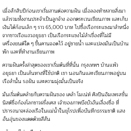
เมื่อสักสิบปีก่อนเขาเริ่มสานต่อความฝัน เมื่อลองทำหลายสิ่งมา
แล้วรวมทั้งงานประจำเป็นลูกจ้าง ออกตระเวนเขียนภาพ และเก็บ
เงินได้ก้อนเล็ก ๆ ราว 65,000 บาท ไปซื้อเรือกระแชงมาลำหนึ่ง
จากชาวเรือแถวอยุธยา เป็นเรือกระแชงไม้ลำเขื่องที่ไม่มี
เครื่องยนต์ใด ๆ ขึ้นคานจอดไว้ อยู่ชายน้ำ และแปลงมันเป็นบ้าน
พัก และที่ทำงานเขียนภาพ
ความฝันครั้งล่าสุดของเขาเริ่มต้นที่ที่นั่น กรุงเทพฯ บ้านแพ้ว
อยุธยา เป็นเส้นทางที่ใช้ปกติ เขา นอนกินและเขียนภาพอยู่บน
เรือลำนั้น รอฝัน และความมุ่งมั่นเป็นจริง
มันเริ่มต้นคล้ายกับความฝันของ เคล้า โมเน่ท์ ศิลปินอิมเพรสชั่น
นิสต์ชื่อก้องโลกชาวฝรั่งเศส เจ้าของภาพบึงบัวอันเลื่องชื่อ ที่
ปรารถนาจะล่องเรือในแม่น้ำในยุโรปเพื่อบันทึกธรรมชาติ แสง
อันอุ่นของแดดด้วยสีสัน