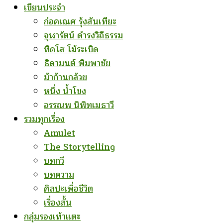
เขียนประจำ
ก่อคเณศ รุ้งสันเทียะ
จุฬารัตน์ ดำรงวิถีธรรม
ทิดโส โม้ระเบิด
ธิดามนต์ พิมพาชัย
ม้าก้านกล้วย
หนึ่ง น้ำโขง
อรรณพ นิพิทเมธาวี
รวมทุกเรื่อง
Amulet
The Storytelling
บทกวี
บทความ
ศิลปะเพื่อชีวิต
เรื่องสั้น
กลุ่มรองเท้าแตะ