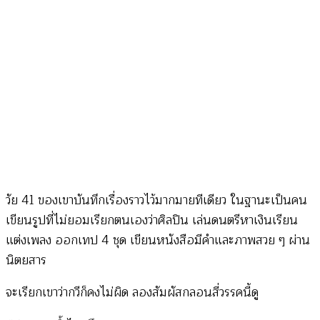
มติ
ชน)
วัย 41 ของเขาบันทึกเรื่องราวไว้มากมายทีเดียว ในฐานะเป็นคน
เขียนรูปที่ไม่ยอมเรียกตนเองว่าศิลปิน เล่นดนตรีหาเงินเรียน
แต่งเพลง ออกเทป 4 ชุด เขียนหนังสือมีคำและภาพสวย ๆ ผ่าน
นิตยสาร
จะเรียกเขาว่ากวีก็คงไม่ผิด ลองสัมผัสกลอนสี่วรรคนี้ดู