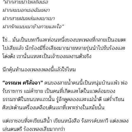
“ฝากสายน้ำไหลถึงเธอ
ฝากลมบอกเธอฉันเหงา
ฝากสายฝนหล่นลงเบาเบา
ฝากรักแนบเนาข้างกายและใจ”
ใช่… มันเป็นบทกวีและท่อนหนึ่งของบทเพลงที่กลายเป็นอมตะ
ไปเสียแล้ว นักร้องมีชื่อเสียงมากมายหลายรุ่นนำไปขับร้องและ
โด่งดัง เขานั่นแหละเป็นเจ้าของผลงานตัวจริง
นึกคุ้นทำนองเพลงเพลงนี้แล้วใช่ไหม
“อรรณพ ศรีสัจจา”
คนของสายน้ำคนนี้เป็นหนุ่มบ้านแพ้ว พ่อ
รับราชการ แม่ค้าขาย เป็นคนที่เกิดและโตในแวดล้อมของ
ธรรมชาติในชนบทแถวนั้น รู้จักคูคลองและแม่น้ำดี แต่ร่ำเรียน
ศิลปะด้านเครื่องเคลือบดินเผาที่เพาะช่างในสมัยนั้น
แต่เขาชอบที่จะเขียนสีน้ำ เขียนหนังสือ รังสรรค์บทกวี แต่งเพลง
เล่นดนตรี ร้องเพลงเสียมากกว่า