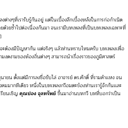
ต่างๆที่เรารับรู้กันอยู่ แต่ในเบื้องลึกเบื้องหลังในการก่อกำเนิด
เลยด้วยซ้ำไปต่อเนื่องกันมา จนเรามีบทเพลงที่เป็นบทเพลงเฉพาะที่
ๆ
กัน จะต้องมีปัญหากัน แต่จริงๆ แล้วท่านทราบไหมครับ บทเพลงเพื่อ
งดงามของท้องถิ่นต่างๆ สามารถนำเรื่องราวของภูมิศาสตร์
ุนายน ตั้งแต่มีการลงชื่อขับไล่ อาจารย์ ดร.ศักดิ์ ที่รามคำแหง จน
งคมมากทีเดียว หนึ่งในบทเพลงกวีอมตะข้องท่านเรารู้จักกันและ
เรียนเชิญ
คุณปอง จุลทรัพย์
ขึ้นมาอ่านบทกวี บทที่บอกว่าเป็น