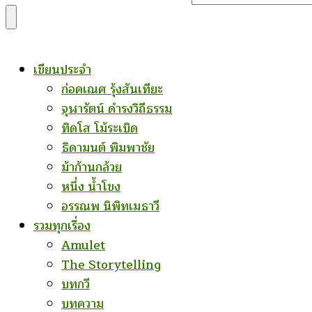
for
Something?
เขียนประจำ
ก่อคเณศ รุ้งสันเทียะ
จุฬารัตน์ ดำรงวิถีธรรม
ทิดโส โม้ระเบิด
ธิดามนต์ พิมพาชัย
ม้าก้านกล้วย
หนึ่ง น้ำโขง
อรรณพ นิพิทเมธาวี
รวมทุกเรื่อง
Amulet
The Storytelling
บทกวี
บทความ