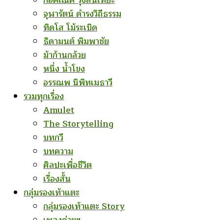
ก่อคเณศ รุ้งสันเทียะ
จุฬารัตน์ ดำรงวิถีธรรม
ทิดโส โม้ระเบิด
ธิดามนต์ พิมพาชัย
ม้าก้านกล้วย
หนึ่ง น้ำโขง
อรรณพ นิพิทเมธาวี
รวมทุกเรื่อง
Amulet
The Storytelling
บทกวี
บทความ
ศิลปะเพื่อชีวิต
เรื่องสั้น
กลุ่มรองเท้าแตะ
กลุ่มรองเท้าแตะ Story