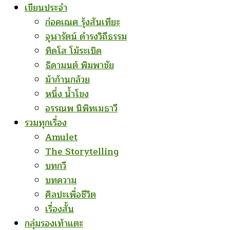
เขียนประจำ
ก่อคเณศ รุ้งสันเทียะ
จุฬารัตน์ ดำรงวิถีธรรม
ทิดโส โม้ระเบิด
ธิดามนต์ พิมพาชัย
ม้าก้านกล้วย
หนึ่ง น้ำโขง
อรรณพ นิพิทเมธาวี
รวมทุกเรื่อง
Amulet
The Storytelling
บทกวี
บทความ
ศิลปะเพื่อชีวิต
เรื่องสั้น
กลุ่มรองเท้าแตะ