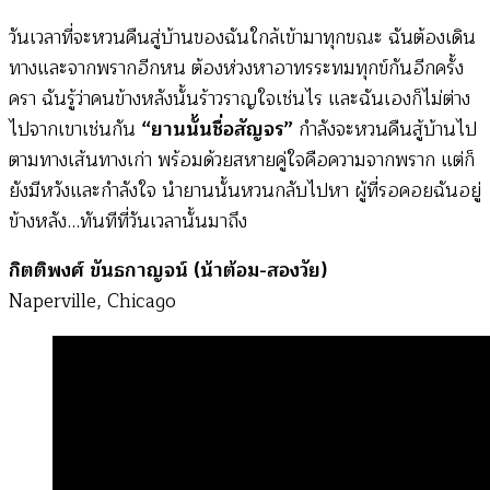
วันเวลาที่จะหวนคืนสู่บ้านของฉันใกล้เข้ามาทุกขณะ ฉันต้องเดิน
ทางและจากพรากอีกหน ต้องห่วงหาอาทรระทมทุกข์กันอีกครั้ง
ครา ฉันรู้ว่าคนข้างหลังนั้นร้าวราญใจเช่นไร และฉันเองก็ไม่ต่าง
ไปจากเขาเช่นกัน
“ยานนั้นชื่อสัญจร”
กำลังจะหวนคืนสู้บ้านไป
ตามทางเส้นทางเก่า พร้อมด้วยสหายคู่ใจคือความจากพราก แต่ก็
ยังมีหวังและกำลังใจ นำยานนั้นหวนกลับไปหา ผู้ที่รอคอยฉันอยู่
ข้างหลัง…ทันทีที่วันเวลานั้นมาถึง
กิตติพงศ์ ขันธกาญจน์ (น้าต้อม-สองวัย)
Naperville, Chicago