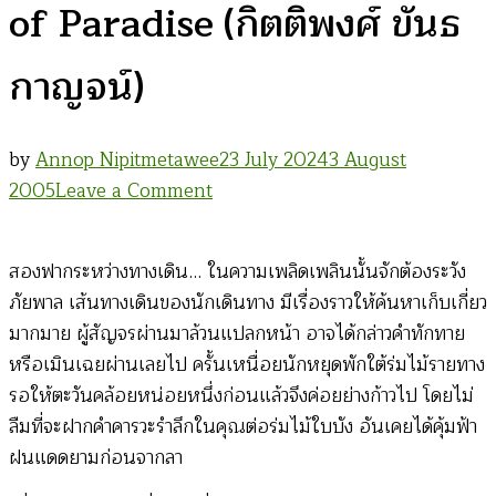
of Paradise (กิตติพงศ์ ขันธ
กาญจน์)
by
Annop Nipitmetawee
23 July 2024
3 August
on
2005
Leave a Comment
ผู้
พิชิต
สองฟากระหว่างทางเดิน… ในความเพลิดเพลินนั้นจักต้องระวัง
สรวง
ภัยพาล เส้นทางเดินของนักเดินทาง มีเรื่องราวให้ค้นหาเก็บเกี่ยว
สวรรค์
มากมาย ผู้สัญจรผ่านมาล้วนแปลกหน้า อาจได้กล่าวคำทักทาย
:
หรือเมินเฉยผ่านเลยไป ครั้นเหนื่อยนักหยุดพักใต้ร่มไม้รายทาง
Conquest
รอให้ตะวันคล้อยหน่อยหนึ่งก่อนแล้วจึงค่อยย่างก้าวไป โดยไม่
of
ลืมที่จะฝากคำคารวะรำลึกในคุณต่อร่มไม้ใบบัง อันเคยได้คุ้มฟ้า
Paradise
ฝนแดดยามก่อนจากลา
(กิตติ