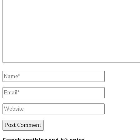
Full
Name
Email
Website
Looking