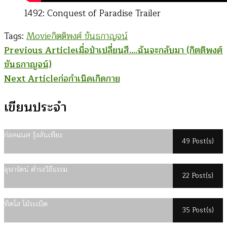
1492: Conquest of Paradise Trailer
Tags:
Movie
กิตติพงศ์ ขันธกาญจน์
Post
Previous Article
เมื่อป่าเปลี่ยนสี….ฉันจะกลับมา (กิตติพงศ์
ขันธกาญจน์)
Navigation
Next Article
ก่อกำเนิดเกิดกาย
เขียนประจำ
ก่อคเณศ รุ้งสันเทียะ
49 Post(s)
จุฬารัตน์ ดำรงวิถีธรรม
22 Post(s)
ทิดโส โม้ระเบิด
35 Post(s)