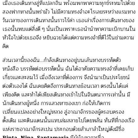
พงศ์
เมื่อเธอเดินทางสู่ที่แปลกถิ่น พร้อมพกพาความทุกข์ระทมไปด้วย
ขัน
สองฟากทางนั้นพร่ามัว ไม่มีความทรงจำอะไรเลยระหว่างแรมทาง
ธ
วันเวลาของการเดินทางนั้นราวไร้ค่า เธอเล่าเรื่องการเดินทางของ
กาญ
เธอนั้นพบแต่สิ่งดี ๆ นั่นเป็นเพราะเธอนำนำพาความเบิกบานใน
จน์)
หัวใจไปด้วยเธอจึง หยิบฉวยได้แต่ความทรงจำที่ดีไว้ในย่ามความ
คิด
ส่วนเวลานี้ของฉัน…กำลังเดินทางอยู่บนเส้นทางบรรทัดตัว
หนังสือ บรรทัดต่อบรรทัดนั้น ฉันได้อาศัยความทรงจำที่เคยเก็บ
เกี่ยวและสะสมไว้ เมื่อถึงเวลาที่ต้องการ จึงนำมาเป็นประโยชน์
ต่อตัวเองได้ ฉันเคยคิดถึงการเดินทางย้อนเวลา ตรงนั้นได้แค่
เพียงคิด และทำได้เพียงเดินทางเข้าไปในจินตนาการเท่านั้น มี
นักเดินทางผู้หนึ่ง การแสวงหาของเขา ก่อให้เกิดการ
เปลี่ยนแปลงอย่างใหญ่หลวง สู่อาณาจักรของผู้ครอบครอง
ดั้งเดิม และดินแดนนั้นแทบล่มสลายไปโดยพลัน ทันทีที่กองเรือ
แห่งราชอาณาจักรสเปน ประกอบด้วยสำเภาลำใหญ่ดังมีชื่อ
Pinta, Nina, Santamaria
มีผู้บัญชาการชื่อ