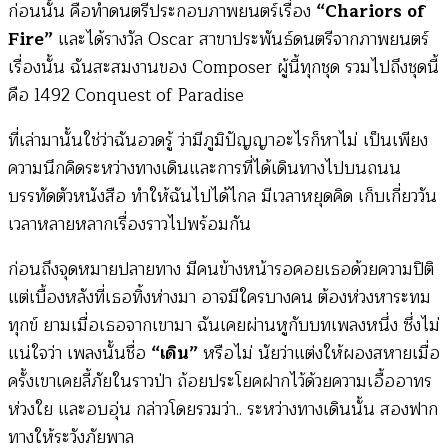
ก่อนนั้น คือทำดนตรีประกอบภาพยนตร์เรื่อง
“Chariors of
Fire”
และได้รางวัล Oscar สาขาประพันธ์ดนตรีจากภาพยนตร์
เรื่องนั้น ฉันสะสมงานของ Composer ผู้นี้ทุกชุด รวมไปถึงชุดนี้
คือ 1492 Conquest of Paradise
ที่เล่ามานั้นใช่ว่าฉันอวดรู้ ว่ามีภูมิปัญญาอะไรก็หาไม่ เป็นเพียง
ความนึกคิดระหว่างทางเดินและการที่ได้เดินทางไปบนถนน
บรรทัดตัวหนังสือ ทำให้ฉันไปได้ไกล มีเวลาหยุดคิด เก็บเกี่ยววัน
เวลาหลายหลากเรื่องราวไปพร้อมกัน
ก่อนถึงจุดหมายปลายทาง มีคนข้างหน้ารอคอยเธอด้วยความปิติ
แต่เบื้องหลังที่เธอทิ้งห่างมา อาจมีใครบางคน ต้องห่วงหาระทม
ทุกข์ ยามเมื่อเธอจากเขามา ฉันเคยผ่านหูกับบทเพลงหนึ่ง ซึ่งไม่
แน่ใจว่า เพลงนั้นชื่อ
“เดิน”
หรือไม่ นัยว่าแต่งให้ผองสหายเมื่อ
ครั้งเขาเคยลี้ภัยในราวป่า ถ้อยประโยคฝากไว้ด้วยความเอื้ออาทร
ห่วงใย และอบอุ่น กล่าวโดยรวมว่า.. ระหว่างทางเดินนั้น สองฟาก
ทางให้ระวังภัยพาล