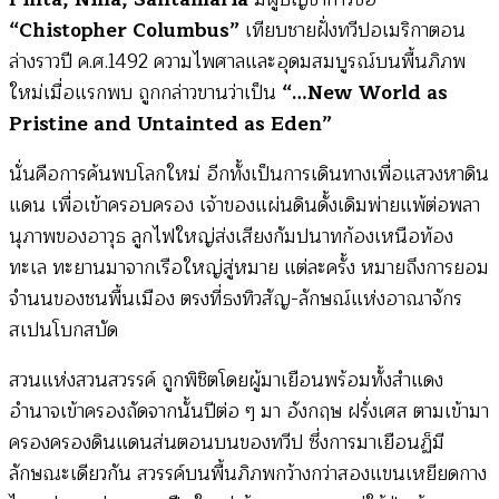
“Chistopher Columbus”
เทียบชายฝั่งทวีปอเมริกาตอน
ล่างราวปี ค.ศ.1492 ความไพศาลและอุดมสมบูรณ์บนพื้นภิภพ
ใหม่เมื่อแรกพบ ถูกกล่าวขานว่าเป็น
“…New World as
Pristine and Untainted as Eden”
นั่นคือการค้นพบโลกใหม่ อีกทั้งเป็นการเดินทางเพื่อแสวงหาดิน
แดน เพื่อเข้าครอบครอง เจ้าของแผ่นดินดั้งเดิมพ่ายแพ้ต่อพลา
นุภาพของอาวุธ ลูกไฟใหญ่ส่งเสียงกัมปนาทก้องเหนือท้อง
ทะเล ทะยานมาจากเรือใหญ่สู่หมาย แต่ละครั้ง หมายถึงการยอม
จำนนของชนพื้นเมือง ตรงที่ธงทิวสัญ-ลักษณ์แห่งอาณาจักร
สเปนโบกสบัด
สวนแห่งสวนสวรรค์ ถูกพิชิตโดยผู้มาเยือนพร้อมทั้งสำแดง
อำนาจเข้าครองถัดจากนั้นปีต่อ ๆ มา อังกฤษ ฝรั่งเศส ตามเข้ามา
ครองครองดินแดนส่นตอนบนของทวีป ซึ่งการมาเยือนฏ็มี
ลักษณะเดียวกัน สวรรค์บนพื้นภิภพกว้างกว่าสองแขนเหยียดกาง