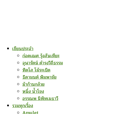
เขียนประจำ
ก่อคเณศ รุ้งสันเทียะ
จุฬารัตน์ ดำรงวิถีธรรม
ทิดโส โม้ระเบิด
ธิดามนต์ พิมพาชัย
ม้าก้านกล้วย
หนึ่ง น้ำโขง
อรรณพ นิพิทเมธาวี
รวมทุกเรื่อง
Amulet