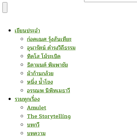
for
Something?
เขียนประจำ
ก่อคเณศ รุ้งสันเทียะ
จุฬารัตน์ ดำรงวิถีธรรม
ทิดโส โม้ระเบิด
ธิดามนต์ พิมพาชัย
ม้าก้านกล้วย
หนึ่ง น้ำโขง
อรรณพ นิพิทเมธาวี
รวมทุกเรื่อง
Amulet
The Storytelling
บทกวี
บทความ