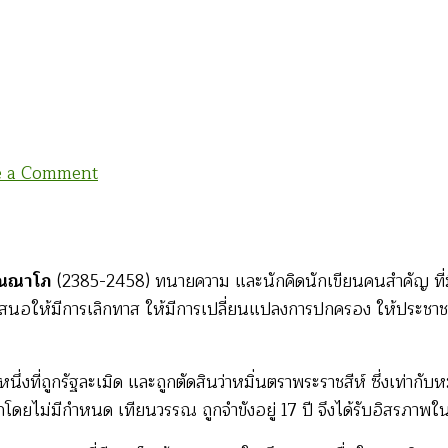
on
e a Comment
เทียน
วรรณ
ผู้
วัณณาโภ
(2385-2458) ทนายความ และนักคิดนักเขียนคนสำคัญ ที่
มา
ามเสนอให้มีการเลิกทาส ให้มีการเปลี่ยนแปลงการปกครอง ให้ประชาช
ก่อน
กาล
นึ่งที่ถูกรัฐละเมิด และถูกตัดสินว่าหมิ่นตราพระราชสีห์ ซึ่งเท่
ยไม่มีกำหนด เทียนวรรณ ถูกจำขังอยู่ 17 ปี จึงได้รับอิสรภาพใ