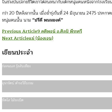
ในช่วงบั้นปลายชีวิตเขาได้สนทนากับเด็กหนุ่มคนหนึ่งจากโรงเรี
กว่า 20 ปีหลังจากนั้น เมื่อย่ำรุ่งวันที่ 24 มิถุนายน 2475 ปร
หนุ่มคนนั้น นาม
“ปรีดี พนมยงค์”
Post
Previous Article
9 คติพจน์ อ.ศิลป์ พีระศรี
Next Article
แม่ (น้องเจน)
Navigation
เขียนประจำ
ก่อคเณศ รุ้งสันเทียะ
จุฬารัตน์ ดำรงวิถีธรรม
ทิดโส โม้ระเบิด