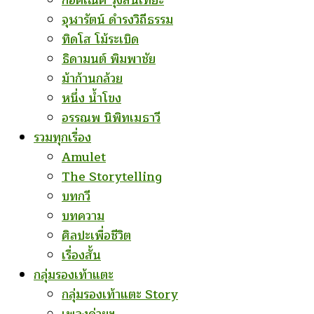
ก่อคเณศ รุ้งสันเทียะ
จุฬารัตน์ ดำรงวิถีธรรม
ทิดโส โม้ระเบิด
ธิดามนต์ พิมพาชัย
ม้าก้านกล้วย
หนึ่ง น้ำโขง
อรรณพ นิพิทเมธาวี
รวมทุกเรื่อง
Amulet
The Storytelling
บทกวี
บทความ
ศิลปะเพื่อชีวิต
เรื่องสั้น
กลุ่มรองเท้าแตะ
กลุ่มรองเท้าแตะ Story