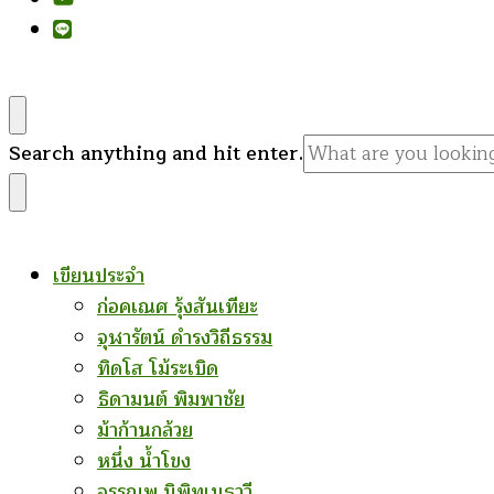
Looking
Search anything and hit enter.
for
Something?
เขียนประจำ
ก่อคเณศ รุ้งสันเทียะ
จุฬารัตน์ ดำรงวิถีธรรม
ทิดโส โม้ระเบิด
ธิดามนต์ พิมพาชัย
ม้าก้านกล้วย
หนึ่ง น้ำโขง
อรรณพ นิพิทเมธาวี