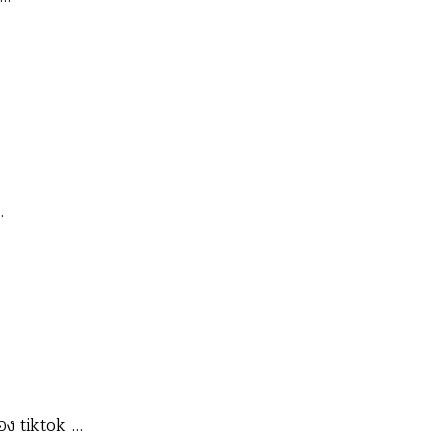
…
อง tiktok …