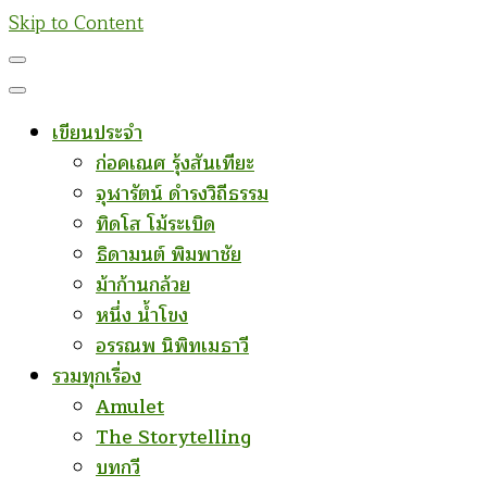
Skip to Content
เขียนประจำ
ก่อคเณศ รุ้งสันเทียะ
จุฬารัตน์ ดำรงวิถีธรรม
ทิดโส โม้ระเบิด
ธิดามนต์ พิมพาชัย
ม้าก้านกล้วย
หนึ่ง น้ำโขง
อรรณพ นิพิทเมธาวี
รวมทุกเรื่อง
Amulet
The Storytelling
บทกวี