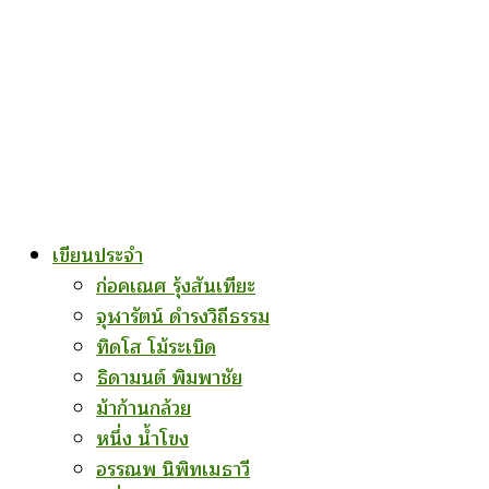
เขียนประจำ
ก่อคเณศ รุ้งสันเทียะ
จุฬารัตน์ ดำรงวิถีธรรม
ทิดโส โม้ระเบิด
ธิดามนต์ พิมพาชัย
ม้าก้านกล้วย
หนึ่ง น้ำโขง
อรรณพ นิพิทเมธาวี