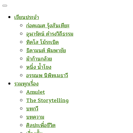
เขียนประจำ
ก่อคเณศ รุ้งสันเทียะ
จุฬารัตน์ ดำรงวิถีธรรม
ทิดโส โม้ระเบิด
ธิดามนต์ พิมพาชัย
ม้าก้านกล้วย
หนึ่ง น้ำโขง
อรรณพ นิพิทเมธาวี
รวมทุกเรื่อง
Amulet
The Storytelling
บทกวี
บทความ
ศิลปะเพื่อชีวิต