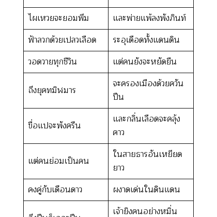
ไผเหวยจะยอมพึม
และพ่ายแพ้ลงพังภินท์
ฟ้าลวกด้วยเปลวเลือด
ระอุเดือดทั้งแดนดิน
วอดวายทุกชีวิน
แต่คนยังจะหยัดยืน
จะครองเมืองด้วยควัน
ถึงยุคทมิฬมาร
ปืน
และกลิ่นเลือดจะคลุ้ง
ขื่อแปจะพังครืน
คาว
ในสายธารอันเหยียด
แต่คนย่อมเป็นคน
ยาว
คงคู่กับเดือนดาว
ผงาดเด่นในดินแดน
เจ้ายิงคนอย่างหมิ่น