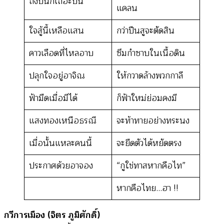
ถึงปืนก็เถอะปืน
แคลน
ใจสู้นี้เหลือแสน
กว่าปืนสูจะตัดสิน
คาวเลือดที่ไหลอาบ
ซึมกำซาบในเนื้อดิน
ปลุกใจอยู่อาจิณ
ให้กวาดล้างพวกกาลี
ฟ้ามืดเมื่อมีได้
ก็ฟ้าใหม่ย่อมคงมี
แสงทองเหนือธรณี
จะท้าทายอย่างทระนง
เมื่อนั้นแหละคนนี้
จะยืดตัวได้หยัดตรง
ประกาศด้วยอาจอง
“กูใช่ทาสหากคือไท”
หากคือไทย…ฮา !!
กวีการเมือง (จิตร ภูมิศักดิ์)