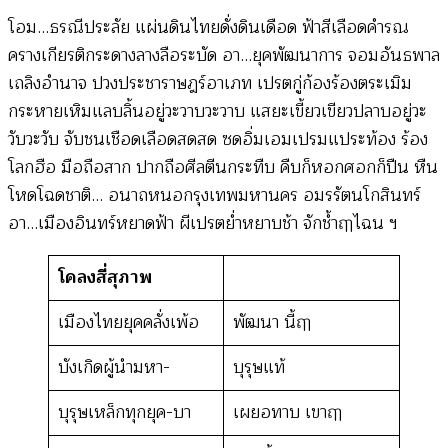
กรุงเทพมหานคร
โอม…ธรณีประลัย แผ่นดินไทยดั่งดินเดือด ฟ้าสีเลือดคำรณ
ยุค
ครางเกียรติกระดางลางลือระบัด อา…ยุคพัฒนาการ จอมอันธพาล
ไทย
เถลิงอำนาจ ปวงประชาราษฎร์อาเภท เปรตกู่ก้องร้องตระเมิม
พัฒนา
กระหายเหิมแลบลิ้นอยู่วะวาบวะวาบ แสยะเขี้ยวเขียวปลาบอยู่วะ
ตอน
วับวะวับ จับชนเชือดเลือดสดสด ซดอิ่มเอมเปรมแประท้อง ร้อง
ที่
โลกฮือ มือถือสาก ปากถือศีลตีนกระทืบ คืบก็หอกศอกก็ปืน หืน
1
โหดโฉดชาติ… อนาถหนอกรุงเทพมหานคร อมรรัตนโกสินทร์
–
อา…เมืองอินทร์หยาดฟ้า ผีเปรตย่ำหยาบช้า จักช้ำฤๅไฉน ฯ
สรรเสริญ
เกียรติ
โคลงสี่สุภาพ
กรุงเทพมหานคร
เมืองไทยยุคคลั่งเพ้อ
พัฒนา นี้ฤๅ
(จิตร
ภูมิ
บังเกิดผู้นำมหา-
บุรุษแท้
ศักดิ์)
บุรุษเหล็กทุกยุค-บา
เผยอทาบ เขาฤๅ