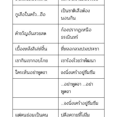
เป็นชาติเสือต้อง
กูเสือในครัว…ฮือ
นอนกิน
ก้องปรากฏเหนือ
คำขวัญอันสวยสด
ธรณินทร์
เบื้องหลังสิเล่ห์ลิ้น
ที่หลอกลวงปวงประชา
เขากินเขากอบโกย
เขาร้องโวยว่าพัฒนา
ใครเห็นอย่าพูดจา
จงนิ่งเศร้าอยู่ซึมซึม
…อย่าพูดจา …อย่า
พูดจา
…จงนิ่งเศร้าอยู่ซึมซึม
แต่คนย่อมเป็นคน
บ่คือควายที่โง่งึม