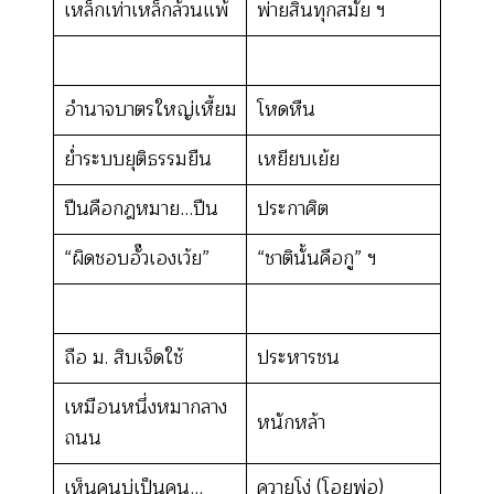
เหล็กเท่าเหล็กล้วนแพ้
พ่ายสิ้นทุกสมัย ฯ
อำนาจบาตรใหญ่เหี้ยม
โหดหืน
ย่ำระบบยุติธรรมยืน
เหยียบเย้ย
ปืนคือกฎหมาย…ปืน
ประกาศิต
“ผิดชอบอั๊วเองเว้ย”
“ชาตินั้นคือกู” ฯ
ถือ ม. สิบเจ็ดใช้
ประหารชน
เหมือนหนึ่งหมากลาง
หนักหล้า
ถนน
เห็นคนบ่เป็นคน…
ควายโง่ (โอยพ่อ)