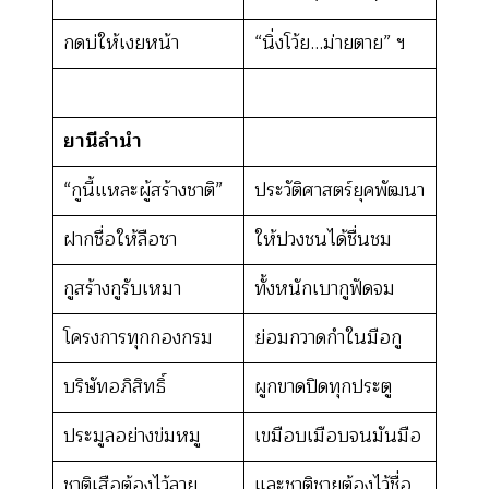
กดบ่ให้เงยหน้า
“นิ่งโว้ย…ม่ายตาย” ฯ
ยานีลำนำ
“กูนี้แหละผู้สร้างชาติ”
ประวัติศาสตร์ยุคพัฒนา
ฝากชื่อให้ลือชา
ให้ปวงชนได้ชื่นชม
กูสร้างกูรับเหมา
ทั้งหนักเบากูฟัดจม
โครงการทุกกองกรม
ย่อมกวาดกำในมือกู
บริษัทอภิสิทธิ์
ผูกขาดปิดทุกประตู
ประมูลอย่างข่มหมู
เขมือบเมือบจนมันมือ
ชาติเสือต้องไว้ลาย
และชาติชายต้องไว้ชื่อ