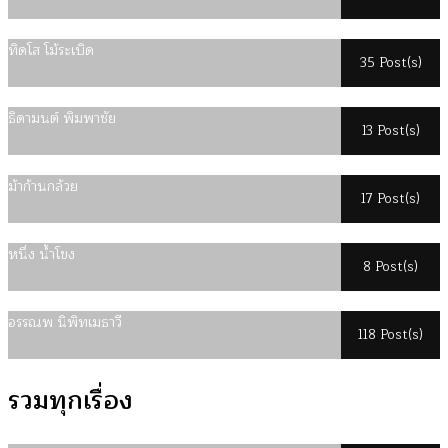
ทิดโส โม้ระเบิด
35 Post(s)
ธิดามนต์ พิมพาชัย
13 Post(s)
ม้าก้านกล้วย
17 Post(s)
หนึ่ง น้ำโขง
8 Post(s)
อรรณพ นิพิทเมธาวี
118 Post(s)
รวมทุกเรื่อง