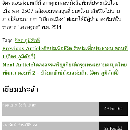
จิตร แอบส่งบทกวีนี้ จากคุกมาลงหนังสือพิมพ์ประชาธิปไตย
เมื่อ พ.ศ. 2507 หลังจอมพลสฤษดิ์ ธนะรัตน์ เสียชีวิตไม่นาน
ภายใต้นามปากกา “กวีการเมือง” ต่อมาได้มีผู้นำมาลงพิมพ์ใน
วารสาร “เศรษฐกร” พ.ศ. 2514
Tags:
จิตร ภูมิศักดิ์
Post
Previous Article
ศิลปะเพื่อชีวิต ศิลปะเพื่อประชาชน ตอนที่
1 (จิตร ภูมิศักดิ์)
Navigation
Next Article
โคลงสรรเสริญเกียรติกรุงเทพมหานครยุคไทย
พัฒนา ตอนที่ 2 – หิรันตยักษ์ม้วนแผ่นดิน (จิตร ภูมิศักดิ์)
เขียนประจำ
ก่อคเณศ รุ้งสันเทียะ
49 Post(s)
จุฬารัตน์ ดำรงวิถีธรรม
22 Post(s)