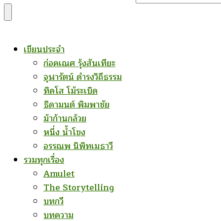
for
Something?
เขียนประจำ
ก่อคเณศ รุ้งสันเทียะ
จุฬารัตน์ ดำรงวิถีธรรม
ทิดโส โม้ระเบิด
ธิดามนต์ พิมพาชัย
ม้าก้านกล้วย
หนึ่ง น้ำโขง
อรรณพ นิพิทเมธาวี
รวมทุกเรื่อง
Amulet
The Storytelling
บทกวี
บทความ