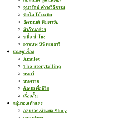
ก่อคเณศ รุ้งสันเทียะ
จุฬารัตน์ ดำรงวิถีธรรม
ทิดโส โม้ระเบิด
ธิดามนต์ พิมพาชัย
ม้าก้านกล้วย
หนึ่ง น้ำโขง
อรรณพ นิพิทเมธาวี
รวมทุกเรื่อง
Amulet
The Storytelling
บทกวี
บทความ
ศิลปะเพื่อชีวิต
เรื่องสั้น
กลุ่มรองเท้าแตะ
กลุ่มรองเท้าแตะ Story