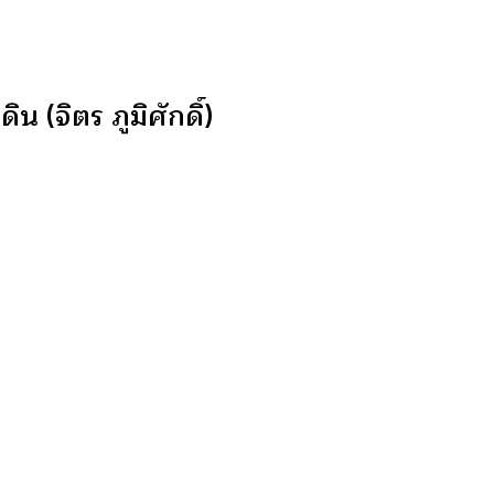
(จิตร ภูมิศักดิ์)