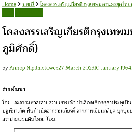
Home
บทกวี
โคลงสรรเสริญเกียรติกรุงเทพมหานครยุคไทยพัฒน
บทกวี
ศิลปะเพื่อชีวิต
โคลงสรรเสริญเกียรติกรุงเทพมห
ภูมิศักดิ์)
by
Annop Nipitmetawee
27 March 2023
10 January 1964
ร่ายพัฒนา
โอม…ละลายมหาละลายควายเขาระฟ้า บ้าเลือดเดือดดุตาประทุเป็นเป
ปฐพีมาเกิด ฟื้นกำเนิดจากรามเกียรติ์ จากภาพเขียนกลียุค บุกบุ
สวาปามแผ่นดินไทย…โอม…