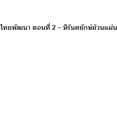
พัฒนา ตอนที่ 2 – หิรันตยักษ์ม้วนแผ่นดิน 