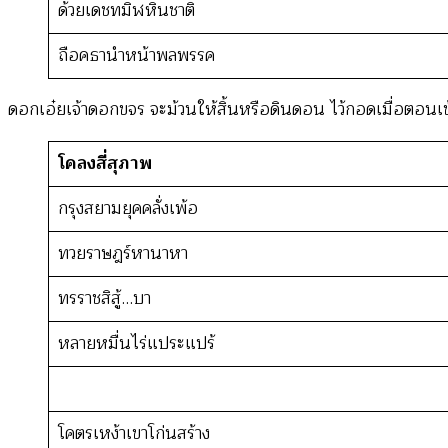
ด้วยเดชทมิฬหินชาติ
ถือคธานำหน้าพลพรรค
ดอกเอ๋ยเจ้าดอกขจร จะม้วนให้สิ้นหรือดินดอน ไว้กอดเมื่อตอนเ
โคลงสี่สุภาพ
กรุงสยามยุคคลั่งเพ้อ
ทวยราษฎร์หานาหา
ทรราชสิสู้…บา
หลายหมื่นไร่แประแปร้
โคตรเหง้าเขาโก่นสร้าง