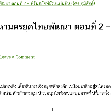
า ตอนที่ 2 – หิรันตยักษ์ม้วนแผ่นดิน (จิตร ภูมิศักดิ์)
านครยุคไทยพัฒนา ตอนที่ 2 – หิ
on
Leave a Comment
โคลง
สรรเสริญ
เกียรติ
กรุงเทพมหานคร
ลวเพลิง เคี้ยวดินกระเจิงอยู่คะคึกคะคึก เขมือบป่าลึกอยู่คะโคร
ยุค
่มบ่ามห่ามห้าวก้าวสามขุม ป่าวชุมนุมไพร่หลขนสมุนมาระรี่ ปรี่มา
ไทย
พัฒนา