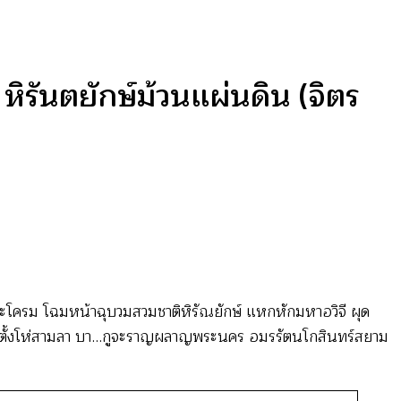
รันตยักษ์ม้วนแผ่นดิน (จิตร
มคะโครม โฉมหน้าฉุบวมสวมชาติหิรัณยักษ์ แหกหักมหาอวิจี ผุด
ระรั้ง ตั้งโห่สามลา บา…กูจะราญผลาญพระนคร อมรรัตนโกสินทร์สยาม