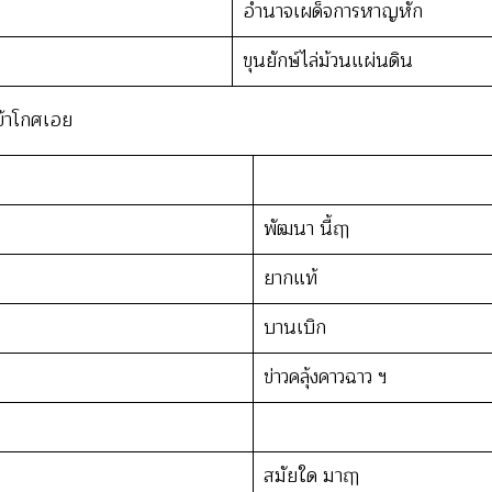
ตอน
อำนาจเผด็จการหาญหัก
ที่
ขุนยักษ์ไล่ม้วนแผ่นดิน
2
–
ข้าโกศเอย
หิ
รัน
ต
ยักษ์
พัฒนา นี้ฤๅ
ม้วน
ยากแท้
แผ่น
ดิน
บานเบิก
(จิตร
ภูมิ
ข่าวคลุ้งคาวฉาว ฯ
ศักดิ์)
สมัยใด มาฤๅ