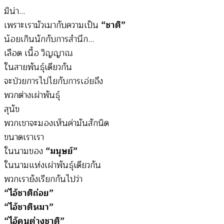
มิน่า…
เพราะเรามัวเมากับความเป็น
“ชาติ”
น้อยเกินนักกับการสำนึก…
เลือด เนื้อ วิญญาณ
ในสายพันธุ์เดียวกัน
จะป่วยการไปไยกับการเอ่ยถึง
พวกต่างเผ่าพันธุ์
สุนัข
พวกเขาจะมองเห็นค่ามันสักนิด
ขนาดเราเรา
ในนามของ
“มนุษย์”
ในนามแห่งเผ่าพันธุ์เดียวกัน
พวกเรายังเรียกกันไปว่า
“ไอ้ชาติถ่อย”
“ไอ้ชาติหมา”
“ไอ้คนต่างชาติ”