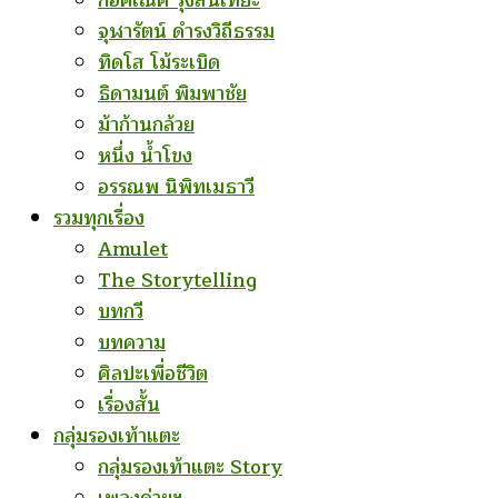
ก่อคเณศ รุ้งสันเทียะ
จุฬารัตน์ ดำรงวิถีธรรม
ทิดโส โม้ระเบิด
ธิดามนต์ พิมพาชัย
ม้าก้านกล้วย
หนึ่ง น้ำโขง
อรรณพ นิพิทเมธาวี
รวมทุกเรื่อง
Amulet
The Storytelling
บทกวี
บทความ
ศิลปะเพื่อชีวิต
เรื่องสั้น
กลุ่มรองเท้าแตะ
กลุ่มรองเท้าแตะ Story