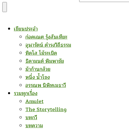
for
Something?
เขียนประจำ
ก่อคเณศ รุ้งสันเทียะ
จุฬารัตน์ ดำรงวิถีธรรม
ทิดโส โม้ระเบิด
ธิดามนต์ พิมพาชัย
ม้าก้านกล้วย
หนึ่ง น้ำโขง
อรรณพ นิพิทเมธาวี
รวมทุกเรื่อง
Amulet
The Storytelling
บทกวี
บทความ