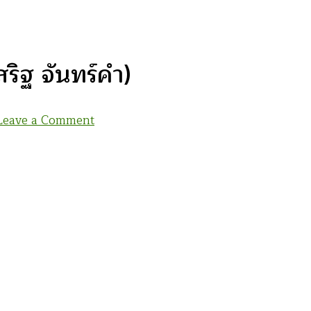
ริฐ จันทร์คำ)
on
Leave a Comment
ใน
นาม
แห่ง
ความ
เป็น
ชาติ
(ประเสริฐ
จันทร์
คำ)