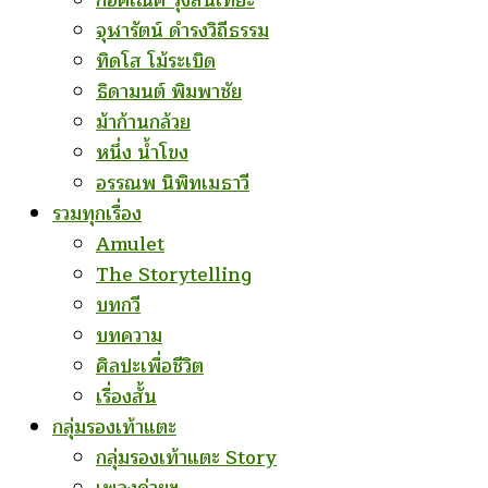
ก่อคเณศ รุ้งสันเทียะ
จุฬารัตน์ ดำรงวิถีธรรม
ทิดโส โม้ระเบิด
ธิดามนต์ พิมพาชัย
ม้าก้านกล้วย
หนึ่ง น้ำโขง
อรรณพ นิพิทเมธาวี
รวมทุกเรื่อง
Amulet
The Storytelling
บทกวี
บทความ
ศิลปะเพื่อชีวิต
เรื่องสั้น
กลุ่มรองเท้าแตะ
กลุ่มรองเท้าแตะ Story