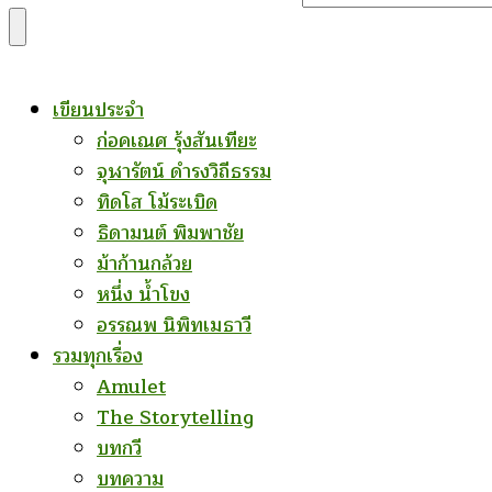
for
Something?
เขียนประจำ
ก่อคเณศ รุ้งสันเทียะ
จุฬารัตน์ ดำรงวิถีธรรม
ทิดโส โม้ระเบิด
ธิดามนต์ พิมพาชัย
ม้าก้านกล้วย
หนึ่ง น้ำโขง
อรรณพ นิพิทเมธาวี
รวมทุกเรื่อง
Amulet
The Storytelling
บทกวี
บทความ