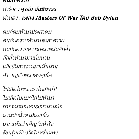
คนกับควาย
คำร้อง :
สุรชัย จันทิมาธร
ทำนอง :
เพลง
Masters Of War
โดย
Bob Dylan
คนก็คนทำนาประสาคน
คนกับควายทำนาประสาควาย
คนกับควายความหมายมันลึกล้ำ
ลึกล้ำทำนามาเนิ่นนาน
แข็งขันการงานมาเนิ่นนาน
สำราญเรื่อยมาพอสุขใจ
ไปเถิดไปพวกเราไปเถิดไป
ไปเถิดไปแบกไถไปทำนา
ยากจนหม่นหมองมานานนัก
นานนักน้ำตามันตกใน
ยากแค้นลำเค็ญในหัวใจ
ร้อนรุ่มเพียงใดไม่หวั่นเกรง