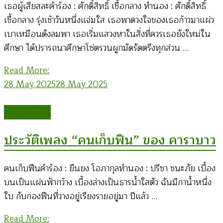
เธอผู้เสียสละคำร้อง : ศักดิ์สิทธิ์ เชื้อกลาง ทำนอง : ศักดิ์สิทธิ์
เชื้อกลาง รุ่งเช้าวันหนึ่งแจ่มใส เธอพาดวงใจของเธอก้าวมาแผ่ว
เบาเหมือนดังลมพา เธอเริ่มแสวงหาในสิ่งที่ควรเธอยังใหม่ใน
ศึกษา ได้ปรารถนาศึกษาโซ่ตรวนผูกมัดรัดตรึงทุกส่วน …
Read More:
28 May 2025
28 May 2025
ศิลปะเพื่อชีวิต
ประวัติเพลง “คนเก็บฟืน” ของ คาราบาว
คนเก็บฟืนคำร้อง : ยืนยง โอภากุลทำนอง : ปรีชา ชนะภัย เบื้อง
บนเป็นแผ่นฟ้ากว้าง เบื้องล่างเป็นธารน้ำใสตัว ฉันมีกาน้ำหนึ่ง
ใบ กับกองฟืนที่วางอยู่เรียงรายอยู่มา ปีแล้ว …
Read More: