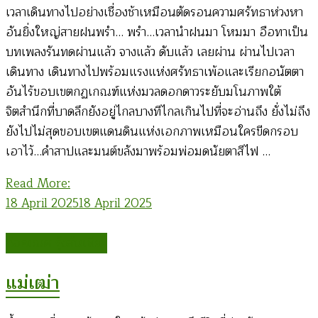
เวลาเดินทางไปอย่างเชื่องช้าเหมือนตัดรอนความศรัทธาห่วงหา
อันยิ่งใหญ่สายฝนพรำ… พรำ…เวลานำฝนมา โหมมา อือทาเป็น
บทเพลงรันทดผ่านแล้ว จางแล้ว ดับแล้ว เลยผ่าน ผ่านไปเวลา
เดินทาง เดินทางไปพร้อมแรงแห่งศรัทธาเพ้อและเรียกอนัตตา
อันไร้ขอบเขตกฏเกณฑ์แห่งมวลดอกดาวระยับมโนภาพใต้
จิตสำนึกที่บาดลึกยังอยู่ไกลบางทีไกลเกินไปที่จะอ่านถึง ยั่งไม่ถึง
ยังไปไม่สุดขอบเขตแดนดินแห่งเอกภาพเหมือนใครขีดกรอบ
เอาไว้…คำสาปและมนต์ขลังมาพร้อมพ่อมดนัยตาสีไฟ …
Read More:
18 April 2025
18 April 2025
ก่อคเณศ รุ้งสันเทียะ
แม่เฒ่า