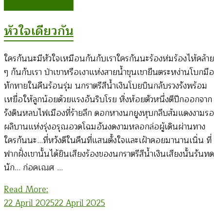
ก่อคเณศ รุ้งสันเทียะ
หัวใจเดียวกัน
ใครกันนะมีหัวใจเหมือนกันกับเราใครกันนะร้องห่มร้องไห้คล้าย
ๆ กันกับเรา ป่าเขาหรือเงาแห่งสายน้ำขุนเขายืนตระหง่านโบกมือ
ทักทายในคืนร้อนรุ่ม นกราตรีสีน้ำเงินโบยบินกลับรวงรังพร้อม
เหยื่อให้ลูกน้อยด้วยแรงอันริบโรย หิ่งห้อยตัวหนึ่งตีปีกออกจาก
รังดินหลบไฟเมืองที่ร้ายลึก ดอกหางนกยูงหุบกลีบส้มแดงงามรอ
ผลิบานแห่งรุ่งอรุณอวดโฉมอันงดงามหลอกล่อผู้เดินผ่านทาง
ใครกันนะ…ที่หวังดีในคืนที่แสนตั้งใจและเฝ้าคอยมานานเนิ่น ที่
ฟากฝั่งเขานั้นได้ยินเสียงร้องของนกราตรีสีน้ำเงินเสียงนั้นรันทด
นัก… ก่อคเณศ …
Read More:
22 April 2025
22 April 2025