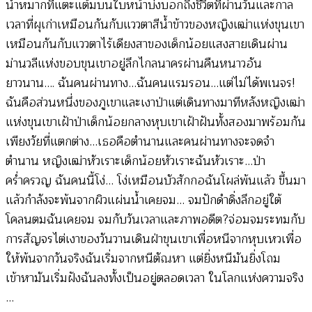
น้ำหมากที่แตะแต้มบนใบหน้าบ่งบอกถึงชีวิตที่ผ่านวันและกาล
เวลาที่ผุเก่าเหมือนกันกับแววตาสีน้ำข้าวของหญิงเฒ่าแห่งขุนเขา
เหมือนกันกับแววตาไร้เดียงสาของเด็กน้อยแสงสายเดินผ่าน
ม่านวลีแห่งขอบขุนเขาอยู่ลึกไกลนาครผ่านคืนหนาวอัน
ยาวนาน…. ฉันคนผ่านทาง…ฉันคนแรมรอน…แต่ไม่ได้พเนจร!
ฉันคือส่วนหนึ่งของภูเขาและเงาป่าแต่เดินทางมาทีหลังหญิงเฒ่า
แห่งขุนเขาเฝ้าป่าเด็กน้อยกลางหุบเขาเฝ้าฝันทั้งสองมาพร้อมกัน
เพียงวัยที่แตกต่าง…เธอคือตำนานและคนผ่านทางจะจดจำ
ตำนาน หญิงเฒ่าหัวเราะเด็กน้อยหัวเราะฉันหัวเราะ…ป่า
คร่ำครวญ ฉันคนนี้โง่… โง่เหมือนบัวสักกอฉันโผล่พ้นแล้ว ขึ้นมา
แล้วกำลังจะพ้นจากผิวแผ่นน้ำเคยจม… จมปักดำดิ่งลึกอยู่ใต้
โคลนตมฉันเคยจม จมกับวันเวลาและภาพอดีต?จ่อมจมระทมกับ
การสัญจรไต่เงาของวันวานเดินฝ่าขุนเขาเพื่อหนีจากหุบเหวเพื่อ
ให้พ้นจากวันจริงฉันเริ่มจากหนีตัณหา แต่ยิ่งหนีมันยิ่งโถม
เข้าหามันเริ่มฝังฉันลงทั้งเป็นอยู่ตลอดเวลา ในโลกแห่งความจริง
…