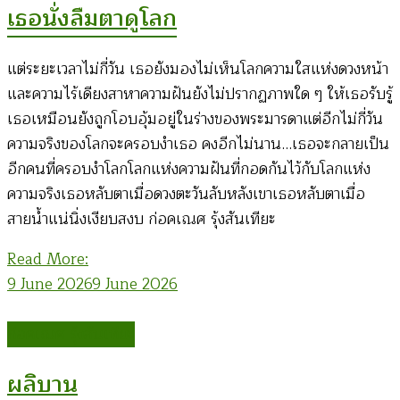
เธอนั่งลืมตาดูโลก
แต่ระยะเวลาไม่กี่วัน เธอยังมองไม่เห็นโลกความใสแห่งดวงหน้า
และความไร้เดียงสาหาความฝันยังไม่ปรากฏภาพใด ๆ ให้เธอรับรู้
เธอเหมือนยังถูกโอบอุ้มอยู่ในร่างของพระมารดาแต่อีกไม่กี่วัน
ความจริงของโลกจะครอบงำเธอ คงอีกไม่นาน…เธอจะกลายเป็น
อีกคนที่ครอบงำโลกโลกแห่งความฝันที่กอดกันไว้กับโลกแห่ง
ความจริงเธอหลับตาเมื่อดวงตะวันลับหลังเขาเธอหลับตาเมื่อ
สายน้ำแน่นิ่งเงียบสงบ ก่อคเณศ รุ้งสันเทียะ
Read More:
9 June 2026
9 June 2026
ก่อคเณศ รุ้งสันเทียะ
ผลิบาน