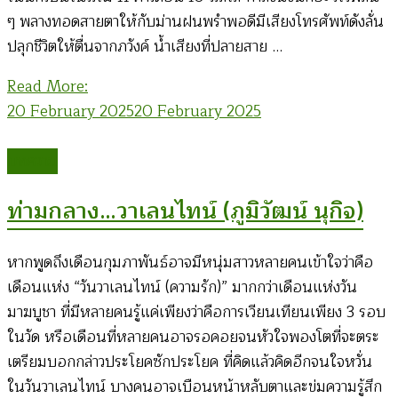
ๆ พลางทอดสายตาให้กับม่านฝนพรำพอดีมีเสียงโทรศัพท์ดังลั่น
ปลุกชีวิตให้ตื่นจากภวังค์ น้ำเสียงที่ปลายสาย …
Read More:
20 February 2025
20 February 2025
บทความ
ท่ามกลาง…วาเลนไทน์ (ภูมิวัฒน์ นุกิจ)
หากพูดถึงเดือนกุมภาพันธ์อาจมีหนุ่มสาวหลายคนเข้าใจว่าคือ
เดือนแห่ง “วันวาเลนไทน์ (ความรัก)” มากกว่าเดือนแห่งวัน
มาฆบูชา ที่มีหลายคนรู้แค่เพียงว่าคือการเวียนเทียนเพียง 3 รอบ
ในวัด หรือเดือนที่หลายคนอาจรอคอยจนหัวใจพองโตที่จะตระ
เตรียมบอกกล่าวประโยคซักประโยค ที่คิดแล้วคิดอีกจนใจหวั่น
ในวันวาเลนไทน์ บางคนอาจเบือนหน้าหลับตาและข่มความรู้สึก