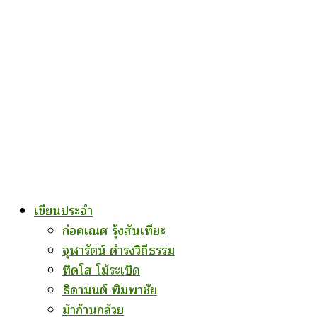
เขียนประจำ
ก่อคเณศ รุ้งสันเทียะ
จุฬารัตน์ ดำรงวิถีธรรม
ทิดโส โม้ระเบิด
ธิดามนต์ พิมพาชัย
ม้าก้านกล้วย