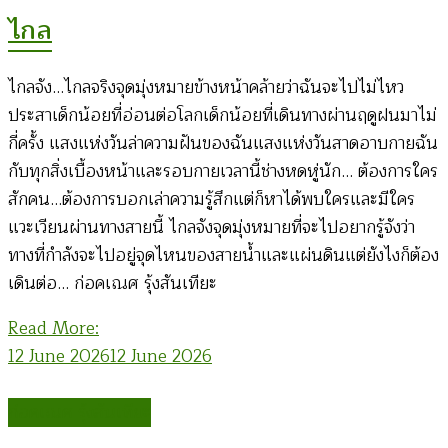
ไกล
ไกลจัง…ไกลจริงจุดมุ่งหมายข้างหน้าคล้ายว่าฉันจะไปไม่ไหว
ประสาเด็กน้อยที่อ่อนต่อโลกเด็กน้อยที่เดินทางผ่านฤดูฝนมาไม่
กี่ครั้ง แสงแห่งวันล่าความฝันของฉันแสงแห่งวันสาดอาบกายฉัน
กับทุกสิ่งเบื้องหน้าและรอบกายเวลานี้ช่างหดหู่นัก… ต้องการใคร
สักคน…ต้องการบอกเล่าความรู้สึกแต่ก็หาได้พบใครและมีใคร
แวะเวียนผ่านทางสายนี้ ไกลจังจุดมุ่งหมายที่จะไปอยากรู้จังว่า
ทางที่กำลังจะไปอยู่จุดไหนของสายน้ำและแผ่นดินแต่ยังไงก็ต้อง
เดินต่อ… ก่อคเณศ รุ้งสันเทียะ
Read More:
12 June 2026
12 June 2026
ก่อคเณศ รุ้งสันเทียะ