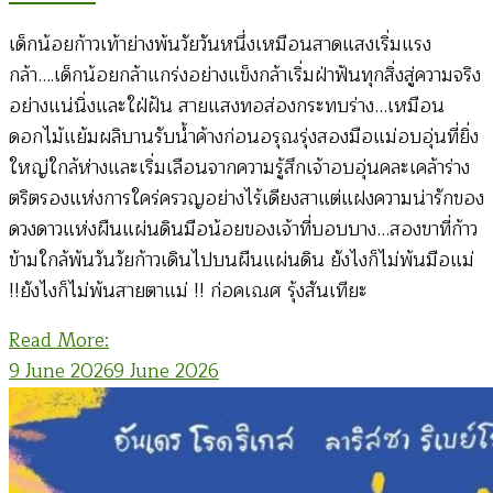
เด็กน้อยก้าวเท้าย่างพ้นวัยวันหนึ่งเหมือนสาดแสงเริ่มแรง
กล้า….เด็กน้อยกล้าแกร่งอย่างแข็งกล้าเริ่มฝ่าฟันทุกสิ่งสู่ความจริง
อย่างแน่นิ่งและใฝ่ฝัน สายแสงทอส่องกระทบร่าง…เหมือน
ดอกไม้แย้มผลิบานรับน้ำค้างก่อนอรุณรุ่งสองมือแม่อบอุ่นที่ยิ่ง
ใหญ่ใกล้ห่างและเริ่มเลือนจากความรู้สึกเจ้าอบอุ่นคละเคล้าร่าง
ตริตรองแห่งการใคร่ครวญอย่างไร้เดียงสาแต่แฝงความน่ารักของ
ดวงดาวแห่งผืนแผ่นดินมือน้อยของเจ้าที่บอบบาง…สองขาที่ก้าว
ข้ามใกล้พ้นวันวัยก้าวเดินไปบนผืนแผ่นดิน ยังไงก็ไม่พ้นมือแม่
!!ยังไงก็ไม่พ้นสายตาแม่ !! ก่อคเณศ รุ้งสันเทียะ
Read More:
9 June 2026
9 June 2026