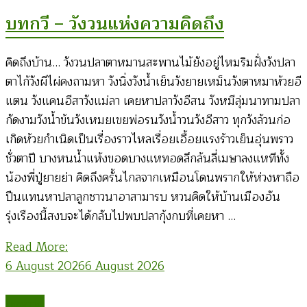
บทกวี – วังวนแห่งความคิดถึง
คิดถึงบ้าน… วังวนปลาตาหมานสะพานไม้ยังอยู่ไหมริมฝั่งวังปลา
ตาไก้วังผีไผ่คงถามหา วังนิ่งวังน้ำเย็นวังยายเหม็นวังตาหมาห้วยอี
แตน วังแคนอีสาวังแม่ลา เคยหาปลาวังอีสน วังหมีลุ่มนาทามปลา
กัดงามวังน้ำข้นวังเหมยเขยพ่อรนวังน้ำวนวังอีสาว ทุกวังล้วนก่อ
เกิดห้วยกำเนิดเป็นเรื่องราวไหลเรื่อยเอื้อยแรงร้าวเย็นอุ่นพราว
ชั่วตาปี บางหนน้ำแห้งขอดบางแหทอดลึกล้นลี่เมษาลงแหทีทั้ง
น้องพี่ปู่ยายย่า คิดถึงครั้นไกลจากเหมือนโดนพรากให้ห่วงหาถือ
ปืนแทนหาปลาลูกชาวนาอาสามารบ หวนคิดให้บ้านเมืองอัน
รุ่งเรืองนี้สงบจะได้กลับไปพบปลากุ้งกบที่เคยหา …
Read More:
6 August 2026
6 August 2026
บทความ