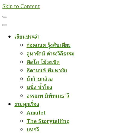
Skip to Content
เขียนประจำ
ก่อคเณศ รุ้งสันเทียะ
จุฬารัตน์ ดำรงวิถีธรรม
ทิดโส โม้ระเบิด
ธิดามนต์ พิมพาชัย
ม้าก้านกล้วย
หนึ่ง น้ำโขง
อรรณพ นิพิทเมธาวี
รวมทุกเรื่อง
Amulet
The Storytelling
บทกวี