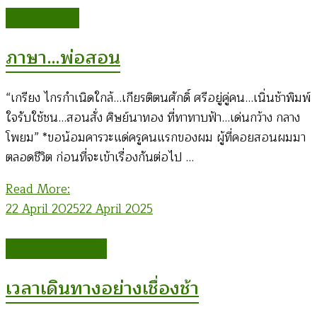
ทิดโส โม้ระเบิด
ภาษา…พ่อสอน
“เกรียง ไกรกำเนิดใกล้…เกียรติตนศักดิ์ ศรีอยู่คู่คน…เนิ่นช้าพิมพ์
ใจรับใช้ชน…สอนสั่ง ศิษย์นาทอง ที่ทาทาบฟ้า…เด่นกว้าง กลาง
โพยม” *ขอน้อมคารวะแด่ครูคนแรกของผม ผู้ที่คอยสอนผมมา
ตลอดชีวิต ก่อนที่จะเข้าเรื่องกันต่อไป …
Read More:
22 April 2025
22 April 2025
ก่อคเณศ รุ้งสันเทียะ
เวลาเดินทางอย่างเชื่องช้า