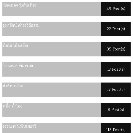
ก่อคเณศ รุ้งสันเทียะ
49 Post(s)
จุฬารัตน์ ดำรงวิถีธรรม
22 Post(s)
ทิดโส โม้ระเบิด
35 Post(s)
ธิดามนต์ พิมพาชัย
13 Post(s)
ม้าก้านกล้วย
17 Post(s)
หนึ่ง น้ำโขง
8 Post(s)
อรรณพ นิพิทเมธาวี
118 Post(s)