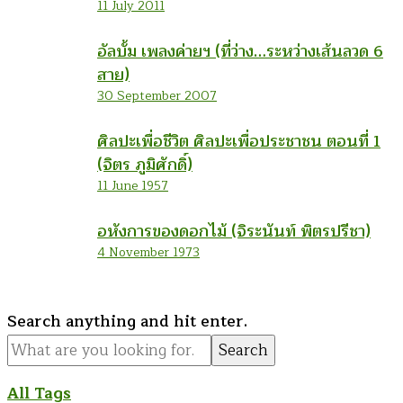
11 July 2011
อัลบั้ม เพลงค่ายฯ (ที่ว่าง…ระหว่างเส้นลวด 6
สาย)
30 September 2007
ศิลปะเพื่อชีวิต ศิลปะเพื่อประชาชน ตอนที่ 1
(จิตร ภูมิศักดิ์)
11 June 1957
อหังการของดอกไม้ (จิระนันท์ พิตรปรีชา)
4 November 1973
Looking
Search anything and hit enter.
for
Something?
All Tags