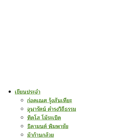
เขียนประจำ
ก่อคเณศ รุ้งสันเทียะ
จุฬารัตน์ ดำรงวิถีธรรม
ทิดโส โม้ระเบิด
ธิดามนต์ พิมพาชัย
ม้าก้านกล้วย