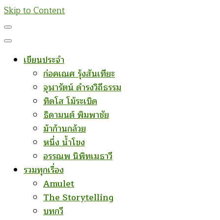
Skip to Content
เขียนประจำ
ก่อคเณศ รุ้งสันเทียะ
จุฬารัตน์ ดำรงวิถีธรรม
ทิดโส โม้ระเบิด
ธิดามนต์ พิมพาชัย
ม้าก้านกล้วย
หนึ่ง น้ำโขง
อรรณพ นิพิทเมธาวี
รวมทุกเรื่อง
Amulet
The Storytelling
บทกวี