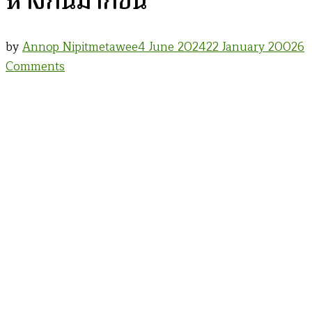
ห่างกันมากขึ้น
by
Annop Nipitmetawee
4 June 2024
22 January 2002
6
on
Comments
il
Mare
:
โลก
แคบ
ลง
แต่…
เรา
ห่าง
กัน
มาก
ขึ้น