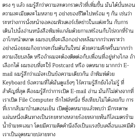
ตรง ๆ แล้ว ผมรู้สึกว่าความสะดวกรวดเร็วที่เพิ่มขึ้น มันได้บั่นทอน
ความละเมียดละไมหลาย ๆ อย่างของชีวิตไปพร้อม ๆ กัน เช่นว่า
ระหว่างการนั่งหน้าจอคอมพิวเตอร์เช็คข่าวในแต่ละวัน กับการ
เดินไปนั่งอ่านหนังสือพิมพ์แกล้มด้วยกาแฟร้อนกับไข่ลวกที่ร้าน
อาโกหน้าตลาด ผมชอบที่จะเลือกอย่างหลังมากกว่าเพราะว่า
อย่างน้อยผมก็อยากจะเริ่มต้นวันใหม่ ด้วยความคึกครื้นมากกว่า
ความเงียบสงัด หรือถ้าผมจะต้องติดต่อกับเพื่อนที่อยู่ห่างไกล ถ้า
เลือกได้ ผมชอบที่จะใช้ Postcard หรือ จดหมาย มากกว่า E-
mail ผมรู้สึกว่าแม้จะเป็นข้อความเดียวกัน ถ้าพิมพ์ด้วย
Keyboard ข้อความที่ได้มันดูแข็งๆ ไร้ความรู้สึกยังไงไม่รู้ ที่
สำคัญที่สุด คือผมรู้สึกว่าการเปิด E-mail อ่าน มันก็ไม่ต่างจากที่
เราเปิด File Computer ซักไฟล์หนึ่ง ซึ่งเทียบไม่ได้เลยกับ การ
ที่เรากลับมาบ้านตอนเย็น เปิดตู้จดหมายแล้วพบว่า มีกระดาษ
แผ่นหนึ่งเดินทางเป็นระยะทางหลายร้อยหลายพันกิโลเมตรข้าม
น้ำข้ามทะเลมา โดยมีความคิดคำนึงถึงเป็นแรงขับเคลื่อนและมีตัว
เราเป็นจุดหมายปลายทาง