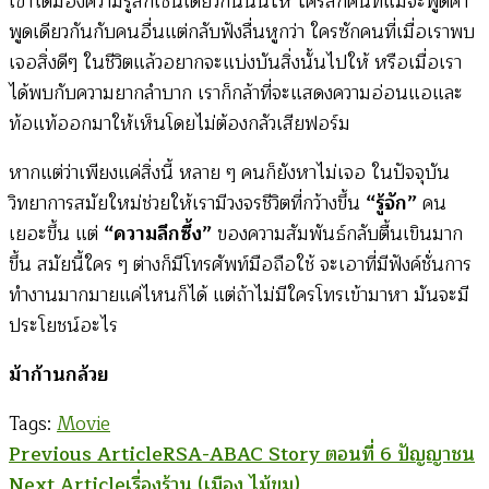
เขาได้มองความรู้สึกเช่นเดียวกันนั้นให้ ใครสักคนที่แม้จะพูดคำ
พูดเดียวกันกับคนอื่นแต่กลับฟังลื่นหูกว่า ใครซักคนที่เมื่อเราพบ
เจอสิ่งดีๆ ในชีวิตแล้วอยากจะแบ่งบันสิ่งนั้นไปให้ หรือเมื่อเรา
ได้พบกับความยากลำบาก เราก็กล้าที่จะแสดงความอ่อนแอและ
ท้อแท้ออกมาให้เห็นโดยไม่ต้องกลัวเสียฟอร์ม
หากแต่ว่าเพียงแค่สิ่งนี้ หลาย ๆ คนก็ยังหาไม่เจอ ในปัจจุบัน
วิทยาการสมัยใหม่ช่วยให้เรามีวงจรชีวิตที่กว้างขึ้น
“รู้จัก”
คน
เยอะขึ้น แต่
“ความลึกซึ้ง”
ของความสัมพันธ์กลับตื้นเขินมาก
ขึ้น สมัยนี้ใคร ๆ ต่างก็มีโทรศัพท์มือถือใช้ จะเอาที่มีฟังค์ชั่นการ
ทำงานมากมายแค่ไหนก็ได้ แต่ถ้าไม่มีใครโทรเข้ามาหา มันจะมี
ประโยชน์อะไร
ม้าก้านกล้วย
Tags:
Movie
Post
Previous Article
RSA-ABAC Story ตอนที่ 6 ปัญญาชน
Next Article
เรื่องร้าน (เมือง ไม้ขม)