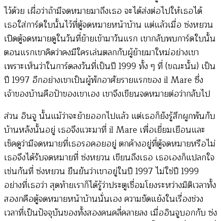
ไว้ด้วย เผื่อว่าถ้ามีจดหมายมาถึงเธอ จะได้ส่งต่อไปให้เธอได้
เธอใส่การ์ดใบนั้นไว้ที่ตู้จดหมายหน้าบ้าน แต่แล้วเมื่อ ซ่งหยวน
เปิดตู้จดหมายดูในวันที่ย้ายเข้ามาวันแรก เขากลับพบการ์ดใบนั้น
ตอนแรกเขาคิดว่าคงมีใครเล่นตลกกับผู้ย้ายมาใหม่อย่างเขา
เพราะเห็นว่าในการ์ดลงวันที่เป็นปี 1999 ทั้ง ๆ ที่ (ขณะนั้น) เป็น
ปี 1997 อีกอย่างเขาเป็นผู้พักอาศัยรายแรกของ il Mare ซึ่ง
เจ้าของบ้านคือป้าของเขาเอง เขาจึงเขียนจดหมายต่อว่ากลับไป
ส่วน อินจู นั้นแม้ว่าจะย้ายออกไปแล้ว แต่เธอก็ยังรู้สึกผูกพันกับ
บ้านหลังนั้นอยู่ เธอจึงแวะมาที่ il Mare เพื่อเยี่ยมเยือนและ
เช็คดูว่ามีจดหมายที่เธอรอคอยอยู่ ตกค้างอยู่ที่ตู้จดหมายหรือไม่
เธอจึงได้รับจดหมายที่ ซ่งหยวน เขียนถึงเธอ เธอเองก็แปลกใจ
เช่นกันที่ ซ่งหยวน ยืนยันว่าเขาอยู่ในปี 1997 ไม่ใช่ปี 1999
อย่างที่เธอว่า สุดท้ายเราก็ได้รู้ว่าประตูเชื่อมโยงระหว่างมิติเวลาทั้ง
สองกคือตู้จดหมายหน้าบ้านนั่นเอง ความขัดแย้งในเรื่องช่วง
เวลาที่เป็นปัจจุบันของทั้งสองคนคลี่คลายลง เมื่ออินจูบอกกับ ซ่ง