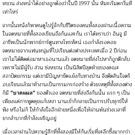
หยวน ล่วงหน้าได้อย่างถูกต้องว่าในปี 1997 นั้น หิมะเริ่มตกวันที่
เท่าไหร่
จากนั้นหนังก็พาคนดูไปรู้จักกับชีวิตของคนทั้งสองผ่านเนื้อความ
ในจดหมายที่ทั้งสองเขียนถึงกันและกัน เราได้ทราบว่า อินจู มี
อาชีพเป็นนักพากย์การ์ตูนทางโทรทัศน์ เธอกำลังรอคอย
จดหมายจากแฟนหนุ่มที่ไปเรียนต่อต่างประเทศเมื่อ 2 ปีก่อน
เขาไม่ได้ติดต่อมาหาเธอนานแล้ว จดหมายที่ส่งไปหาก็ถูกตีกลับ
เพราะไม่มีผู้รับ ส่วน ซ่งหยวน เป็นนิสิตปีสุดท้ายของคณะ
สถาปัตยกรรม แต่เขามีปัญหาขัดแย้งกับทางบ้าน จึงตัดสินใจดร็
อบเรียนแล้วมาทำงานเป็นกรรมกรก่อสร้าง ด้วยเหตุที่ทั้งสองต่าง
ก็มี
“บาดแผล”
ของตัวเอง จดหมายที่ส่งถึงกันนั้น แรก ๆ เป็น
เพียงแค่การพูดคุยแก้เหงา นานเข้าก็กลายเป็นการปรับทุกข์ให้
ฟัง หรือไม่ก็ ให้กำลังใจอีกฝ่ายหนึ่งเพื่อให้ผ่านพ้นช่วงเวลาที่
ยากลำบากที่กำลังเผชิญอยู่
เมื่อเวลาผ่านไปความรู้สึกที่ทั้งสองมีให้กันเริ่มที่จะลึกซึ้งมากกว่า