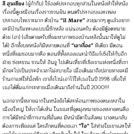
ลี ฮุนเชียง
(ผู้กำกับ) ใช้องค์ประกอบทุกส่วนในหนังทำให้หนัง
เรื่องนี้ดูเหมือนเรื่องราวชวนฝัน ดนตรีประกอบและเพลง
ประกอบไพเราะมาก ตัวบ้าน
“il Mare”
สวยมากๆ ดูแล้วอยาก
จะมีบ้านริมทะเลแบบนี้ซักหลัง แน่นอนครับ ต้องมีตู้จดหมาย
ด้วย (ฮา) (เสียดายครับที่ผมหาภาพของบ้านหลังนั้นมาให้ดูไม่
ได้) อีกทั้งบทหนังก็มีหลายตอนที่
“เอาเรื่อง”
ทีเดียว มีตอน
หนึ่งที่ผมชอบมากคือ ตอนที่ทั้งสองแนะนำวิธีแก้เซ็งให้กับอีก
ฝ่าย ซ่งหยวน ชวนให้ อินจู ไปเดินเทื่ยวที่เชิงเขาแห่งหนึ่งที่เขา
มักจะไปเป็นประจำเวลาไม่สบายใจ เมื่อเดินมาถึงปลายทางจะมี
ร้านกาแฟให้นั่งพัก เขาสั่งไวน์เอาไว้ให้เธอในปี 1998 เพื่อให้
เธอได้ดื่มแก่กระหายเมื่อเดินมาถึงร้านในปี 2000!!!
นอกจากนี้หลายฉากในหนังยังได้สะท้อนภาพของคนเหงาใน
เมืองใหญ่ ให้เราได้เห็น ในขณะที่จุดมุ่งหมายของหลายคนคือ
การได้มีหน้าที่การงานที่มั่นคง มีหน้ามีตาในสังคม บางคนกลับ
ต้องการเพียงแค่ ใครสักคนที่คอยเอา
“ใจ”
ใส่ห่วงใยเขาและให้