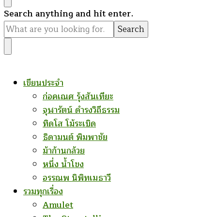
Looking
Search anything and hit enter.
for
Something?
เขียนประจำ
ก่อคเณศ รุ้งสันเทียะ
จุฬารัตน์ ดำรงวิถีธรรม
ทิดโส โม้ระเบิด
ธิดามนต์ พิมพาชัย
ม้าก้านกล้วย
หนึ่ง น้ำโขง
อรรณพ นิพิทเมธาวี
รวมทุกเรื่อง
Amulet