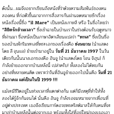
ดังนั้น…ผมจึงอยากเขียนถึงหนังที่ว่าด้วยความสัมพันธ์ของคน
สองคน ที่ก่อตัวขึ้นมาจากการสื่อสารกันผ่านจดหมายซักเรื่อง
หนังเรื่องนี้ชื่อ
“il Mare”
เป็นหนังเกาหลี หรือ ในชื่อไทยว่า
“ลิขิตรักข้ามเวลา”
ซึ่งเข้าฉายในบ้านเราในช่วงต้อนรับฤดูหนาว
ที่ผ่านมา ชื่อหนังเป็นภาษาอิตาเลียนแปลว่า
“ทะเล”
ซึ่งเป็นชื่อ
ของบ้านพักริมทะเลที่พระเอกของเรื่องคือ
ซ่งหยวน
(นำแสดง
โดย ลี จุนแจ) ย้ายเข้ามาอยู่ใน
วันที่ 21 ธันวาคม 1997
ในวัน
เดียวกันนั้นนางเอกของคือ อินจู
(นำแสดงโดย โจน จิฮุน) ก็
กำลังย้ายออกจากบ้านหลังนี้ เปล่าครับ! ทั้งสองไม่ได้พบกัน
อย่างที่หลายคนคิด เพราะว่าวันที่อินจูย้ายออกไปนั้นคือ
วันที่ 21
ธันวาคม แต่เป็นในปี 1999 !!!
แม้จะมีชีวิตอยู่ในห่วงเวลาที่แตกต่างกัน แต่ก็มีเหตุที่ทำให้ทั้ง
สองได้รู้จักกันจนได้ นั่นคือ อินจู กำลังรอจมหมายจากเพื่อนที่
อยู่ต่างประเทศ เธอจึงเขียนการ์ดอวยพรคริสต์มาสให้กับคนที่จะ
มาเช่าบ้านหลังนั้นต่อจากเธอ พร้อมทั้งใส่ที่อยู่ใหม่ของเธอเอา