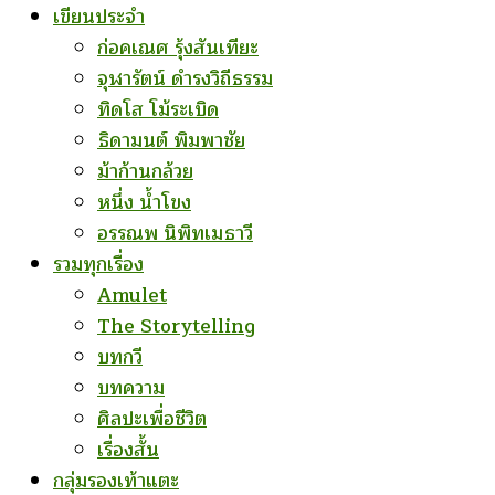
เขียนประจำ
ก่อคเณศ รุ้งสันเทียะ
จุฬารัตน์ ดำรงวิถีธรรม
ทิดโส โม้ระเบิด
ธิดามนต์ พิมพาชัย
ม้าก้านกล้วย
หนึ่ง น้ำโขง
อรรณพ นิพิทเมธาวี
รวมทุกเรื่อง
Amulet
The Storytelling
บทกวี
บทความ
ศิลปะเพื่อชีวิต
เรื่องสั้น
กลุ่มรองเท้าแตะ