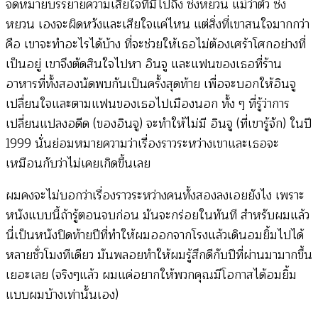
จดหมายบรรยายความเสียใจที่มีไปถึง ซ่งหยวน แม้ว่าตัว ซ่ง
หยวน เองจะผิดหวังและเสียใจแค่ไหน แต่สิ่งที่เขาสนใจมากกว่า
คือ เขาจะทำอะไรได้บ้าง ที่จะช่วยให้เธอไม่ต้องเศร้าโศกอย่างที่
เป็นอยู่ เขาจึงตัดสินใจไปหา อินจู และแฟนของเธอที่ร้าน
อาหารที่ทั้งสองนัดพบกันเป็นครั้งสุดท้าย เพื่อจะบอกให้อินจู
เปลื่ยนใจและตามแฟนของเธอไปเมืองนอก ทั้ง ๆ ที่รู้ว่าการ
เปลี่ยนแปลงอดีด (ของอินจู) จะทำให้ไม่มี อินจู (ที่เขารู้จัก) ในปี
1999 นั่นย่อมหมายความว่าเรื่องราวระหว่างเขาและเธอจะ
เหมือนกับว่าไม่เคยเกิดขึ้นเลย
ผมคงจะไม่บอกว่าเรื่องราวระหว่างคนทั้งสองลงเอยยังไง เพราะ
หนังแบบนี้ถ้ารู้ตอนจบก่อน มันจะกร่อยในทันที สำหรับผมแล้ว
นี่เป็นหนังปิดท้ายปีที่ทำให้ผมออกจากโรงแล้วเดินอมยิ้มไปได้
หลายชั่วโมงทีเดียว มันพลอยทำให้ผมรู้สึกดีกับปีที่ผ่านมามากขึ้น
เยอะเลย (จริงๆแล้ว ผมแค่อยากให้พวกคุณมีโอกาสได้อมยิ้ม
แบบผมบ้างเท่านั้นเอง)