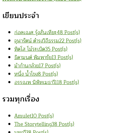
Navigation
เขียนประจำ
ก่อคเณศ รุ้งสันเทียะ
48 Post(s)
จุฬารัตน์ ดำรงวิถีธรรม
22 Post(s)
ทิดโส โม้ระเบิด
35 Post(s)
ธิดามนต์ พิมพาชัย
13 Post(s)
ม้าก้านกล้วย
17 Post(s)
หนึ่ง น้ำโขง
8 Post(s)
อรรณพ นิพิทเมธาวี
118 Post(s)
รวมทุกเรื่อง
Amulet
10 Post(s)
The Storytelling
38 Post(s)
บทกวี
38 Post(s)