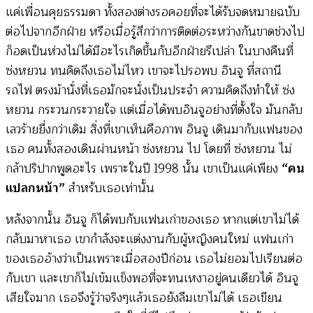
แค่เพื่อนคุยธรรมดา ทั้งสองต่างรอคอยที่จะได้รับจดหมายฉบับ
ต่อไปจากอีกฝ่าย หรือเมื่อรู้สึกว่าการติดต่อระหว่างกันขาดช่วงไป
ก็อดเป็นห่วงไม่ได้มีอะไรเกิดขึ้นกับอีกฝ่ายรึเปล่า ในบางคืนที่
ซ่งหยวน ทนคิดถึงเธอไม่ไหว เขาจะไปรอพบ อินจู ที่สถานี
รถไฟ ตรงม้านั่งที่เธอมักจะนั่งเป็นประจำ ความคิดถึงทำให้ ซ่ง
หยวน กระวนกระวายใจ แต่เมื่อได้พบอินจูอย่างที่ตั้งใจ มันกลับ
เลวร้ายยื่งกว่าเดิม สิ่งที่เขาเห็นคือภาพ อินจู เดินมากับแฟนของ
เธอ คนทั้งสองเดินผ่านหน้า ซ่งหยวน ไป โดยที่ ซ่งหยวน ไม่
กล้าปริปากพูดอะไร เพราะในปี 1998 นั้น เขาเป็นแค่เพียง
“คน
แปลกหน้า”
สำหรับเธอเท่านั้น
หลังจากนั้น อินจู ก็ได้พบกับแฟนเก่าของเธอ หากแต่เขาไม่ได้
กลับมาหาเธอ เขากำลังจะแต่งงานกับผู้หญิงคนใหม่ แฟนเก่า
ของเธออ้างว่าเป็นเพราะเมื่อสองปีก่อน เธอไม่ยอมไปเรียนต่อ
กับเขา และเขาก็ไม่เข้มแข็งพอที่จะทนเหงาอยู่คนเดียวได้ อินจู
เสียใจมาก เธอจึงรู้ว่าจริงๆแล้วเธอยังลืมเขาไม่ได้ เธอเขียน