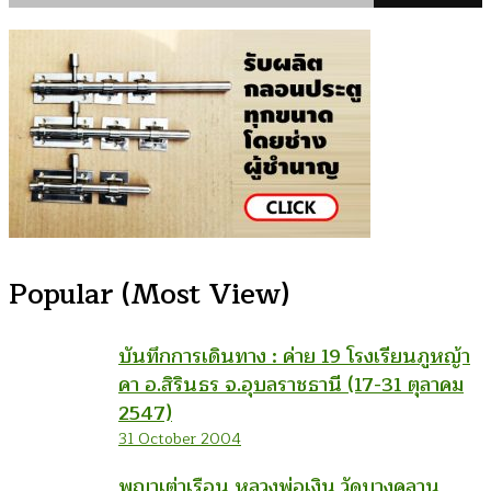
Popular (Most View)
บันทึกการเดินทาง : ค่าย 19 โรงเรียนภูหญ้า
คา อ.สิรินธร จ.อุบลราชธานี (17-31 ตุลาคม
2547)
31 October 2004
พญาเต่าเรือน หลวงพ่อเงิน วัดบางคลาน