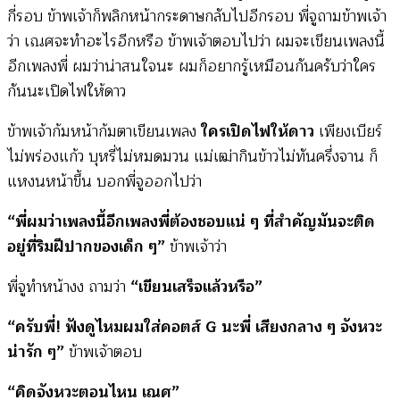
กี่รอบ ข้าพเจ้าก็พลิกหน้ากระดาษกลับไปอีกรอบ พี่จูถามข้าพเจ้า
ว่า เณศจะทำอะไรอีกหรือ ข้าพเจ้าตอบไปว่า ผมจะเขียนเพลงนี้
อีกเพลงพี่ ผมว่าน่าสนใจนะ ผมก็อยากรู้เหมือนกันครับว่าใคร
กันนะเปิดไฟให้ดาว
ข้าพเจ้าก้มหน้าก้มตาเขียนเพลง
ใครเปิดไฟให้ดาว
เพียงเบียร์
ไม่พร่องแก้ว บุหรี่ไม่หมดมวน แม่เฒ่ากินข้าวไม่ทันครึ่งจาน ก็
แหงนหน้าขึ้น บอกพี่จูออกไปว่า
“พี่ผมว่าเพลงนี้อีกเพลงพี่ต้องชอบแน่ ๆ ที่สำคัญมันจะติด
อยู่ที่ริมฝีปากของเด็ก ๆ”
ข้าพเจ้าว่า
พี่จูทำหน้างง ถามว่า
“เขียนเสร็จแล้วหรือ”
“ครับพี่! ฟังดูไหมผมใส่คอตส์ G นะพี่ เสียงกลาง ๆ จังหวะ
น่ารัก ๆ”
ข้าพเจ้าตอบ
“คิดจังหวะตอนไหน เณศ”