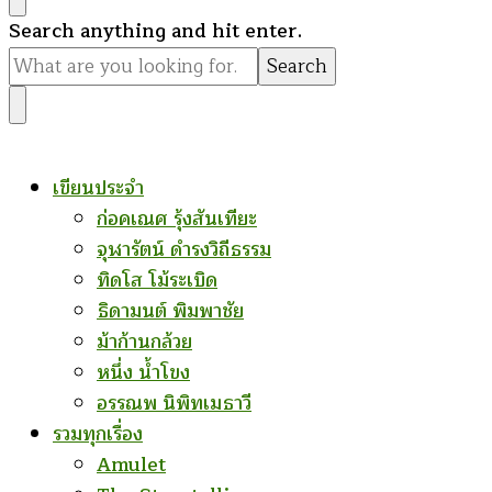
Looking
Search anything and hit enter.
for
Something?
เขียนประจำ
ก่อคเณศ รุ้งสันเทียะ
จุฬารัตน์ ดำรงวิถีธรรม
ทิดโส โม้ระเบิด
ธิดามนต์ พิมพาชัย
ม้าก้านกล้วย
หนึ่ง น้ำโขง
อรรณพ นิพิทเมธาวี
รวมทุกเรื่อง
Amulet