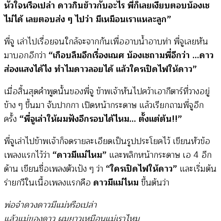
หัวใจหรือเปล่า ดาวกินข้าวกับอะไร พี่ก็เลยเงียบตอบน้องเช
ไม่ได้ เลยตอบส่ง ๆ ไปว่า มีเหมือนเราแหละลูก”
พี่จู เล่าไปเรื่อยจนใกล้จะจากกันเพื่ออาบน้ำอาบท่า พี่จูเลยหัน
มาบอกอีกว่า
“เกือบลืมอีกเรื่องเณศ น้องเชถามพี่อีกว่า …ดาว
ส่องแสงได้ไง ทำไมดาวลอยได้ แล้วใครเปิดไฟให้ดาว”
เมื่อสิ้นสุดคำพูดนั้นของพี่จู ข้าพเจ้าหันไปคว้าเอากีตาร์ที่วางอยู่
ข้าง ๆ ขึ้นมา จับปากกา เปิดหน้ากระดาษ แล้วเรียกถามพี่จูอีก
ครั้ง
“พี่จูเล่าให้ผมฟังอีกรอบได้ไหม… ตั้งแต่ต้น!!”
พี่จูเล่าไปข้าพเจ้าก็จดรายละเอียดเป็นรูปประโยคไว้ เขียนหัวข้อ
เพลงแรกไว้ว่า
“ดาวมีแม่ไหม”
และพลิกหน้ากระดาษ เอ 4 อีก
ด้าน เขียนชื่อเพลงตัวเป้ง ๆ ว่า
“ใครเปิดไฟให้ดาว”
และเริ่มต้น
ร่ายกวีในเนื้อเพลงแรกคือ
ดาวมีแม่ไหม
ขึ้นต้นว่า
พ่อจ๋าดวงดาวมีแม่หรือเปล่า
แล้วแม่ของดาว ผมยาวเหมือนแม่เราไหม