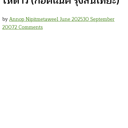
ให้ดาว (ก่อคเณศ รุ้งสันเทียะ)
by
Annop Nipitmetawee
1 June 2025
30 September
on
2007
2 Comments
ความ
เป็น
มา
เพลง
ใคร
เปิด
ไฟ
ให้
ดาว
(ก่อ
คเณศ
รุ้ง