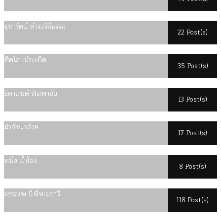
จุฬารัตน์ ดำรงวิถีธรรม
22 Post(s)
ทิดโส โม้ระเบิด
35 Post(s)
ธิดามนต์ พิมพาชัย
13 Post(s)
ม้าก้านกล้วย
17 Post(s)
หนึ่ง น้ำโขง
8 Post(s)
อรรณพ นิพิทเมธาวี
118 Post(s)