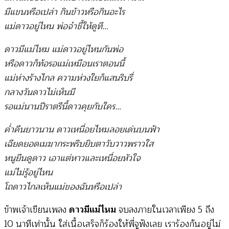
มีแขนหรือเปล่า กินข้าวหรือกินอะไร
แม่ดาวอยู่ไหน พ่อจ๋าชี้ให้ดูที…
ดาวมีแม่ไหม แม่ดาวอยู่ไหนกันพ่อ
หรือดาวก็ท้อรอแม่เหมือนเราตอนนี้
แม่ห่างร้างไกล ความห่วงใยก็แสนริบรี่
กลางวันดาวไม่เห็นมี
รอแม่นานปีราตรีนี้ดาวคุยกับใคร…
ค่ำคืนยาวนาน ดาวเหนื่อยไหมลอยเด่นบนฟ้า
เฉียดยอดเมฆากระพริบยิบตาวับวาวพราวใส
หนูยืนดูดาว เอาแต่หาวและเหนื่อยหัวใจ
แม่ไม่รู้อยู่ไหน
โถดาวไกลเห็นแม่ของฉันหรือเปล่า
ข้าพเจ้าเขียนเพลง
ดาวมีแม่ไหม
จบลงภายในเวลาเพียง 5 ถึง
10 นาทีเท่านั้น ใส่เนื้อเสร็จก็ร้องให้พี่จูฟังเลย เราร้องกันอยู่ไม่