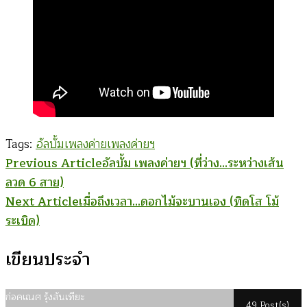
Tags:
อัลบั้มเพลงค่าย
เพลงค่ายฯ
Post
Previous Article
อัลบั้ม เพลงค่ายฯ (ที่ว่าง…ระหว่างเส้น
ลวด 6 สาย)
Navigation
Next Article
เมื่อถึงเวลา…ดอกไม้จะบานเอง (ทิดโส โม้
ระเบิด)
เขียนประจำ
ก่อคเณศ รุ้งสันเทียะ
49 Post(s)