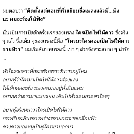
ผมตอบว่า
“คิดตั้งแต่ตอนที่เริ่มเขียนชื่อเพลงแล้วพี่…ฟัง
นะ ผมจะร้องให้ฟัง”
นั่นเป็นการเปิดตัวครั้งแรกของเพลง
ใครเปิดไฟให้ดาว
ซึ่งจริง
ๆ แล้ว ชื่อเต็ม ๆของเพลงนี้คือ
“ใครนะใครคอยเปิดไฟให้ดาว
ยามทิวา”
ผมเริ่มต้นบทเพลงนี้ เบา ๆ ด้วยจังหวะสบาย ๆ น่ารัก
…
หัวใจดวงดาวที่กระพริบพราววับวาวอยู่ไหน
อยากรู้ว่าใครมาเปิดไฟให้ดาวส่องแสง
ให้เด็กหลงเพ้อ หลงละเมออยู่ทั่วดินแดน
อยากคว้าดาวมาแนบแขน เดินไปทั่วแดนอวดตาใครๆ
อยากรู้จริงหนาว่าใครเปิดไฟให้ดาว
กระพริบระยิบพราวพร่างพรายกระจายเกลื่อนฟ้า
ดวงดาวของหนูเป็นรูใครเขาบอกมา