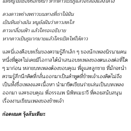
แต่หนูไม่เชื่อหรอกหนา หากดาวเป็นรูแล้วจะส่องแสงได้ไง
ดวงดาวพร่างพราวบนทางที่เราใฝ่ฝัน
เป็นหินช่างมัน หนูยังฝันว่าดาวสดใส
ดาวเกลื่อนฟ้า แล้วใครจะอธิบาย
หากดาวเป็นรูมากมายแล้วใครเปิดไฟให้ดาว
และนี่เองคือบทเริ่มของความรู้สึกเล็ก ๆ ของนักเพลงนิรนามคน
หนึ่งที่ดูจะไม่เคยมีโอกาสได้นำเสนอบทเพลงของตนเองต่อที่ใด
ๆ มาก่อน หลายบทเพลงต้องขอบคุณ พี่จูและลูกชาย ที่มักจะนำ
ความรู้สึกนึกคิดที่กลั่นออกมาเป็นคำพูดที่ข้าพเจ้าเองคิดไม่ถึง
เป็นทั้งชื่อเพลงและเนื้อหา นำมาขีดเขียนร่ายเล่นเป็นบทเพลง
ออกมา และขอบคุณ พี่อรรณพ นิพิทเมธาวี ที่คอยสนับสนุน
เรื่องงานเขียนเพลงของข้าพเจ้า
ก่อคเณศ รุ้งสันเทียะ