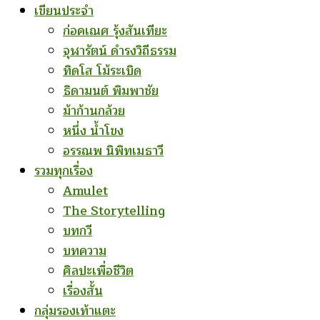
เขียนประจำ
ก่อคเณศ รุ้งสันเทียะ
จุฬารัตน์ ดำรงวิถีธรรม
ทิดโส โม้ระเบิด
ธิดามนต์ พิมพาชัย
ม้าก้านกล้วย
หนึ่ง น้ำโขง
อรรณพ นิพิทเมธาวี
รวมทุกเรื่อง
Amulet
The Storytelling
บทกวี
บทความ
ศิลปะเพื่อชีวิต
เรื่องสั้น
กลุ่มรองเท้าแตะ