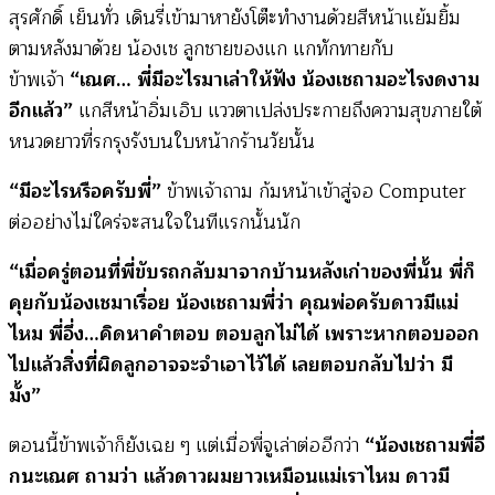
สุรศักดิ์ เย็นทั่ว เดินรี่เข้ามาหายังโต๊ะทำงานด้วยสีหน้าแย้มยิ้ม
ตามหลังมาด้วย น้องเช ลูกชายของแก แกทักทายกับ
ข้าพเจ้า
“เณศ… พี่มีอะไรมาเล่าให้ฟัง น้องเชถามอะไรงดงาม
อีกแล้ว”
แกสีหน้าอิ่มเอิบ แววตาเปล่งประกายถึงความสุขภายใต้
หนวดยาวที่รกรุงรังบนใบหน้ากร้านวัยนั้น
“มีอะไรหรือครับพี่”
ข้าพเจ้าถาม ก้มหน้าเข้าสู่จอ Computer
ต่ออย่างไม่ใคร่จะสนใจในทีแรกนั้นนัก
“เมื่อครู่ตอนที่พี่ขับรถกลับมาจากบ้านหลังเก่าของพี่นั้น พี่ก็
คุยกับน้องเชมาเรื่อย น้องเชถามพี่ว่า คุณพ่อครับดาวมีแม่
ไหม พี่อึ่ง…คิดหาคำตอบ ตอบลูกไม่ได้ เพราะหากตอบออก
ไปแล้วสิ่งที่ผิดลูกอาจจะจำเอาไว้ได้ เลยตอบกลับไปว่า มี
มั้ง”
ตอนนี้ข้าพเจ้าก็ยังเฉย ๆ แต่เมื่อพี่จูเล่าต่ออีกว่า
“น้องเชถามพี่อี
กนะเณศ ถามว่า แล้วดาวผมยาวเหมือนแม่เราไหม ดาวมี