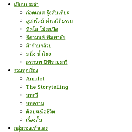
เขียนประจำ
ก่อคเณศ รุ้งสันเทียะ
จุฬารัตน์ ดำรงวิถีธรรม
ทิดโส โม้ระเบิด
ธิดามนต์ พิมพาชัย
ม้าก้านกล้วย
หนึ่ง น้ำโขง
อรรณพ นิพิทเมธาวี
รวมทุกเรื่อง
Amulet
The Storytelling
บทกวี
บทความ
ศิลปะเพื่อชีวิต
เรื่องสั้น
กลุ่มรองเท้าแตะ