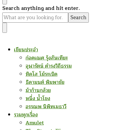
Looking
Search anything and hit enter.
for
Something?
เขียนประจำ
ก่อคเณศ รุ้งสันเทียะ
จุฬารัตน์ ดำรงวิถีธรรม
ทิดโส โม้ระเบิด
ธิดามนต์ พิมพาชัย
ม้าก้านกล้วย
หนึ่ง น้ำโขง
อรรณพ นิพิทเมธาวี
รวมทุกเรื่อง
Amulet