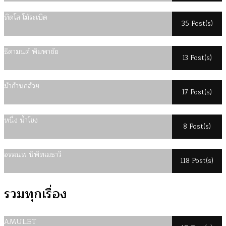
ทิดโส โม้ระเบิด
35 Post(s)
ธิดามนต์ พิมพาชัย
13 Post(s)
ม้าก้านกล้วย
17 Post(s)
หนึ่ง น้ำโขง
8 Post(s)
อรรณพ นิพิทเมธาวี
118 Post(s)
รวมทุกเรื่อง
AMULET