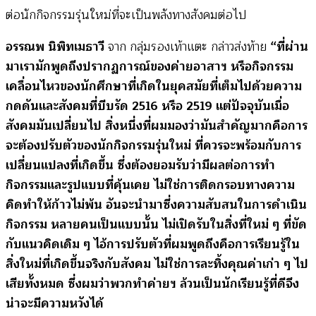
ต่อนักกิจกรรมรุ่นใหม่ที่จะเป็นพลังทางสังคมต่อไป
อรรณพ นิพิทเมธาวี
จาก กลุ่มรองเท้าแตะ กล่าวส่งท้าย
“ที่ผ่าน
มาเรามักพูดถึงปรากฏการณ์ของค่ายอาสาฯ หรือกิจกรรม
เคลื่อนไหวของนักศึกษาที่เกิดในยุคสมัยที่เต็มไปด้วยความ
กดดันและสังคมที่บีบรัด 2516 หรือ 2519 แต่ปัจจุบันเมื่อ
สังคมมันเปลี่ยนไป สิ่งหนึ่งที่ผมมองว่ามันสำคัญมากคือการ
จะต้องปรับตัวของนักกิจกรรมรุ่นใหม่ ที่ควรจะพร้อมกับการ
เปลี่ยนแปลงที่เกิดขึ้น ซึ่งต้องยอมรับว่ามีผลต่อการทำ
กิจกรรมและรูปแบบที่คุ้นเคย ไม่ใช่การติดกรอบทางความ
คิดทำให้ก้าวไม่พ้น อันจะนำมาซึ่งความสับสนในการดำเนิน
กิจกรรม หลายคนเป็นแบบนั้น ไม่เปิดรับในสิ่งที่ใหม่ ๆ ที่ขัด
กับแนวคิดเดิม ๆ ไอ้การปรับตัวที่ผมพูดถึงคือการเรียนรู้ใน
สิ่งใหม่ที่เกิดขึ้นจริงกับสังคม ไม่ใช่การละทิ้งคุณค่าเก่า ๆ ไป
เสียทั้งหมด ซึ่งผมว่าพวกทำค่ายฯ ล้วนเป็นนักเรียนรู้ที่ดีจึง
น่าจะมีความหวังได้