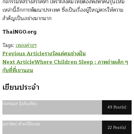
กิจกรรมที่สร้างสรรค์ทำ เพราะสังคมไทยต้องพึ่งพาคนรุ่นใหม่
เหล่านี้อีกการพัฒนาประเทศ ซึ่งเป็นเรื่องผู้ใหญ่ควรให้ความ
สำคัญเป็นอย่างมากมาก
ThaiNGO.org
Tags:
เพลงค่ายฯ
Post
Previous Article
รางวัลแด่คนช่างฝัน
Next Article
Where Children Sleep : ภาพถ่ายเด็ก ๆ
Navigation
กับที่ที่เขานอน
เขียนประจำ
ก่อคเณศ รุ้งสันเทียะ
49 Post(s)
จุฬารัตน์ ดำรงวิถีธรรม
22 Post(s)