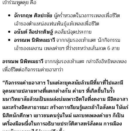
เข้าร่วมพูดคุย คือ
จักรกฤษ ศิลปะชัย
ผู้คร่ำหวอดในวงการเพลงเพื่อชีวิต
เจ้าของตำแหน่งแฟนพันธุ์แท้เพลงเพื่อชีวิต
อนันต์ ลือประดิษฐ์
คอลัมน์จุดประกาย
อรรณพ นิพิทเมธาวี
จากกลุ่มรองเท้าแตะ นักกิจกรรม
เจ้าของผลงาน เพลงค่ายฯ ที่ว่างระหว่างเส้นลวด 6 สาย
อรรณพ นิพิทเมธาวี
จากกลุ่มรองเท้าแตะ กล่าวถึงอิทธิพลเพลง
เพื่อชีวิตต่อกิจกรรมค่ายอาสาว่า
“กิจกรรมค่ายอาสาฯ ในแต่ละยุคสมัยล้วนมีที่มาที่ไปและมี
จุดหมายปลายทางที่แตกต่างกัน ค่ายฯ ที่เกิดขึ้นในรั้ว
มหาวิทยาลัยล้วนเป็นแหล่งบ่มเพาะจิตใจที่งดงาม มีจิตอาสา
และสร้างจิตสาธารณะ สร้างการเรียนรู้และเข้าใจสังคม ให้แก่
นิสิตนักศึกษา เยาวชนคนรุ่นใหม่ และบทเพลงค่ายฯ ก็เป็น
เครื่องมือหนึ่งในการอธิบายประวัติศาสตร์สังคม การเมือง