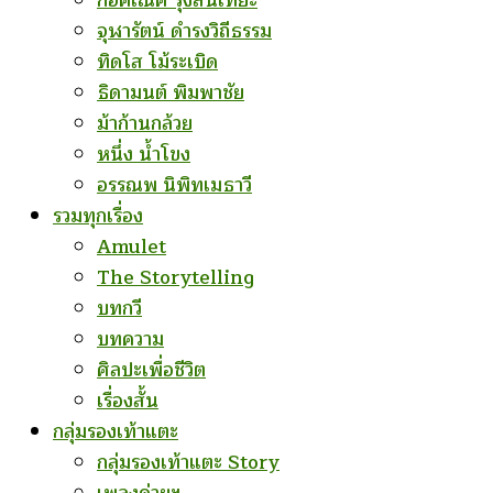
ก่อคเณศ รุ้งสันเทียะ
จุฬารัตน์ ดำรงวิถีธรรม
ทิดโส โม้ระเบิด
ธิดามนต์ พิมพาชัย
ม้าก้านกล้วย
หนึ่ง น้ำโขง
อรรณพ นิพิทเมธาวี
รวมทุกเรื่อง
Amulet
The Storytelling
บทกวี
บทความ
ศิลปะเพื่อชีวิต
เรื่องสั้น
กลุ่มรองเท้าแตะ
กลุ่มรองเท้าแตะ Story