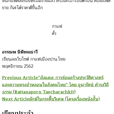
ทีนี้ก็แพ๊คลงซองพร้อมขายแล้ว หรือจะเอาไปบดก่อน ค่อยแพ๊ค
ขาย ก็จะได้ราคาดีขึ้นอีก
กาแฟ
คั่ว
อรรณพ นิพิทเมธาวี
เขียนลงเว็บไซต์ กาแฟเมืองปาน.ไทย
พฤศจิกายน 2562
Post
Previous Article
“ถังแดง: การซ่อมสร้างประวัติศาสตร์
และความทรงจำหลอนในสังคมไทย” โดย จุฬารัตน์ ดำรงวิถี
Navigation
ธรรม (Rattanaporn Taecharachkit)
Next Article
ยักษ์ในกระติ๊บวิเศษ (โครงเรื่องหนังสั้น)
เขียนประจำ