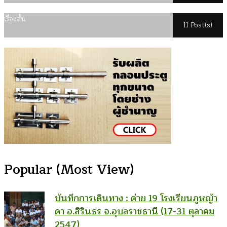
เรื่องสั้น
11 Post(s)
Popular (Most View)
บันทึกการเดินทาง : ค่าย 19 โรงเรียนภูหญ้า
คา อ.สิรินธร จ.อุบลราชธานี (17-31 ตุลาคม
2547)