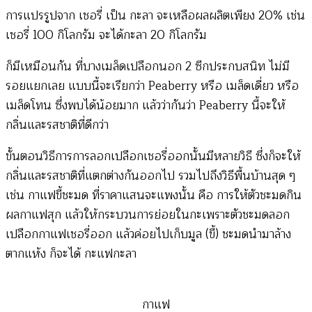
การแปรรูปจาก เชอรี่ เป็น กะลา จะเหลือผลผลิตเพียง 20% เช่น
เชอรี่ 100 กิโลกรัม จะได้กะลา 20 กิโลกรัม
ก็มีเหมือนกัน ที่บางเมล็ดเปลือกนอก 2 ซีกประกบสนิท ไม่มี
รอยแยกเลย แบบนี้จะเรียกว่า Peaberry หรือ เมล็ดเดี่ยว หรือ
เมล็ดโทน ซึ่งพบได้น้อยมาก แล้วว่ากันว่า Peaberry นี้จะให้
กลิ่นและรสชาติที่ดีกว่า
ขั้นตอนวิธีการการลอกเปลือกเชอรี่ออกนั้นมีหลายวิธี ซึ่งก็จะให้
กลิ่นและรสชาติที่แตกต่างกันออกไป รวมไปถึงวิธีพื้นบ้านสุด ๆ
เช่น กาแฟขี้ชะมด ที่ราคาแสนจะแพงนั้น คือ การให้ตัวชะมดกิน
ผลกาแฟสุก แล้วให้กระบวนการย่อยในกะเพราะตัวชะมดลอก
เปลือกกาแฟเชอรี่ออก แล้วค่อยไปเก็บมูล (ขี้) ชะมดนำมาล้าง
ตากแห้ง ก็จะได้ กะแฟกะลา
กาแฟ