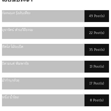
ก่อคเณศ รุ้งสันเทียะ
49 Post(s)
จุฬารัตน์ ดำรงวิถีธรรม
22 Post(s)
ทิดโส โม้ระเบิด
35 Post(s)
ธิดามนต์ พิมพาชัย
13 Post(s)
ม้าก้านกล้วย
17 Post(s)
หนึ่ง น้ำโขง
8 Post(s)