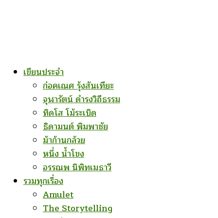
เขียนประจำ
ก่อคเณศ รุ้งสันเทียะ
จุฬารัตน์ ดำรงวิถีธรรม
ทิดโส โม้ระเบิด
ธิดามนต์ พิมพาชัย
ม้าก้านกล้วย
หนึ่ง น้ำโขง
อรรณพ นิพิทเมธาวี
รวมทุกเรื่อง
Amulet
The Storytelling