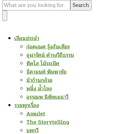
for
Something?
เขียนประจำ
ก่อคเณศ รุ้งสันเทียะ
จุฬารัตน์ ดำรงวิถีธรรม
ทิดโส โม้ระเบิด
ธิดามนต์ พิมพาชัย
ม้าก้านกล้วย
หนึ่ง น้ำโขง
อรรณพ นิพิทเมธาวี
รวมทุกเรื่อง
Amulet
The Storytelling
บทกวี