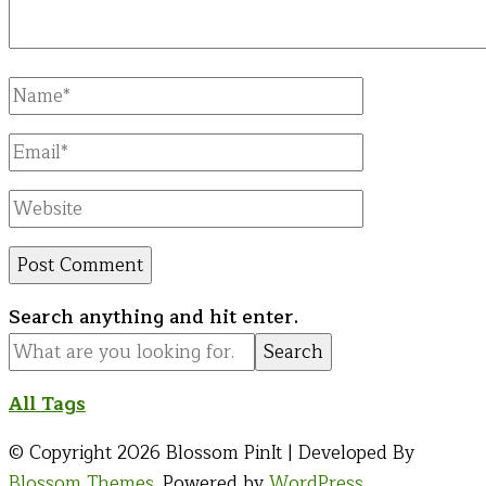
Full
Name
Email
Website
Looking
Search anything and hit enter.
for
Something?
All Tags
© Copyright 2026
Blossom PinIt | Developed By
Blossom Themes
. Powered by
WordPress
.