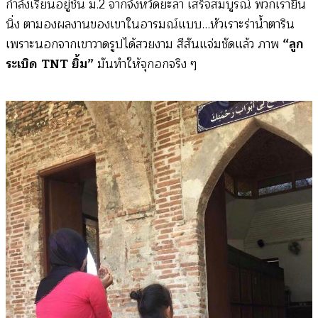
กำลังเรียนอยู่ชั้น ม.2 จากจังหวัดยะลา เสร็จสมบูรณ์ พวกเรายืน
นิ่ง ตามองผลงานของเขาในอารมณ์แบบ…หัวเราะร่าน้ำตาริน
เพราะนอกจากเขาวาดรูปได้สวยงาม สีสันแจ่มชัดแล้ว ภาพ
“ลูก
ระเบิด TNT ยิ้ม”
มันทำให้จุกอกจริง ๆ