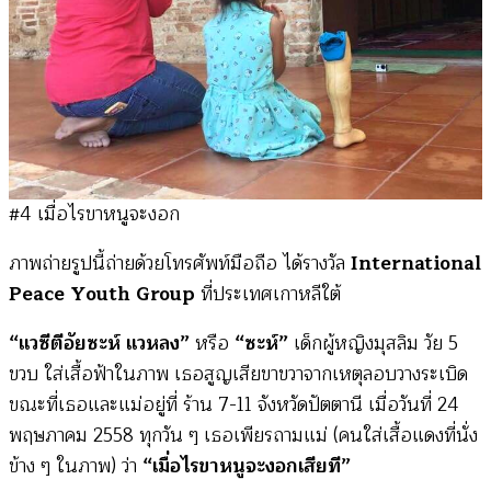
#4 เมื่อไรขาหนูจะงอก
ภาพถ่ายรูปนี้ถ่ายด้วยโทรศัพท์มือถือ ได้รางวัล
International
Peace Youth Group
ที่ประเทศเกาหลีใต้
“แวซีตีอัยซะห์ แวหลง”
หรือ
“ซะห์”
เด็กผู้หญิงมุสลิม วัย 5
ขวบ ใส่เสื้อฟ้าในภาพ เธอสูญเสียขาขวาจากเหตุลอบวางระเบิด
ขณะที่เธอและแม่อยู่ที่ ร้าน 7-11 จังหวัดปัตตานี เมื่อวันที่ 24
พฤษภาคม 2558 ทุกวัน ๆ เธอเพียรถามแม่ (คนใส่เสื้อแดงที่นั่ง
ข้าง ๆ ในภาพ) ว่า
“เมื่อไรขาหนูจะงอกเสียที”