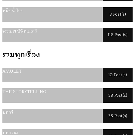
หนึ่ง น้ำโขง
8 Post(s)
อรรณพ นิพิทเมธาวี
118 Post(s)
รวมทุกเรื่อง
AMULET
10 Post(s)
THE STORYTELLING
38 Post(s)
บทกวี
38 Post(s)
บทความ