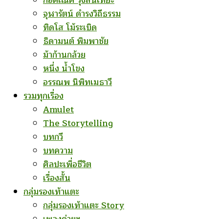
ก่อคเณศ รุ้งสันเทียะ
จุฬารัตน์ ดำรงวิถีธรรม
ทิดโส โม้ระเบิด
ธิดามนต์ พิมพาชัย
ม้าก้านกล้วย
หนึ่ง น้ำโขง
อรรณพ นิพิทเมธาวี
รวมทุกเรื่อง
Amulet
The Storytelling
บทกวี
บทความ
ศิลปะเพื่อชีวิต
เรื่องสั้น
กลุ่มรองเท้าแตะ
กลุ่มรองเท้าแตะ Story