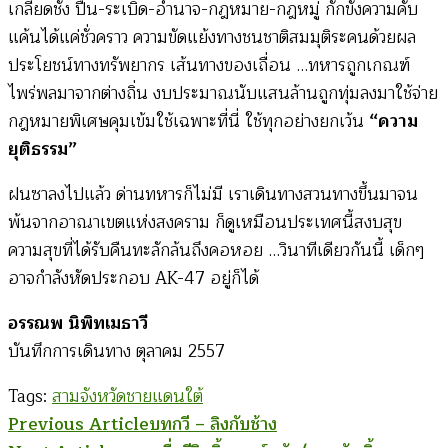
เกลียดชัง ปืน-ระเบิด-อำนาจ-กฎหมาย-กฎหมู่ กักขังความคับ
แค้นได้แค่ชั่วคราว ความขัดแย้งทางชนชาติสมมุติระคนด้วยผล
ประโยชน์ทางทรัพยากร เส้นทางของเถื่อน …ทหารถูกเกณฑ์
ไพร่พลมาจากต่างถิ่น งบประมาณนับแสนล้านถูกทุ่มลงมาใช้จ่าย
กฎหมายพิเศษคุมเข้มใช้เฉพาะที่นี่ ใช้ทุกอย่างยกเว้น
“ความ
ยุติธรรม”
ฝนซาลงไปแล้ว ด่านทหารก็ไม่มี เราเดินทางสวนทางขึ้นมาจน
พ้นจากอาณาเขตแห่งสงคราม ก็ดูเหมือนประเทศนี้สงบสุข
ความสุขที่ได้รับคืนทะลักล้นถึงคอหอย …วินาทีเดียวกันนี้ เด็กๆ
อาจกำลังหัดประกอบ AK-47 อยู่ก็ได้
อรรณพ นิพิทเมธาวี
บันทึกการเดินทาง ตุลาคม 2557
Tags:
สามจังหวัดชายแดนใต้
Post
Previous Article
บทกวี – ลิงกับช้าง