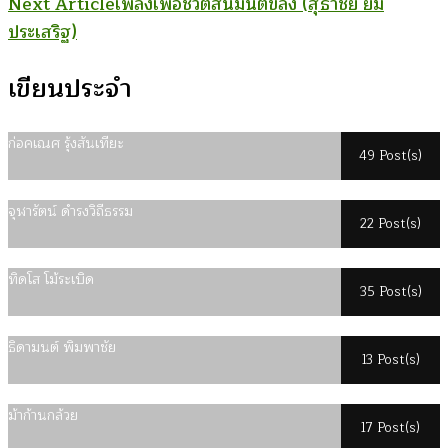
Next Article
เพลงเพื่อชีวิตสิ้นมนต์ขลัง (สุธาชัย ยิ้ม
Navigation
ประเสริฐ)
เขียนประจำ
ก่อคเณศ รุ้งสันเทียะ
49 Post(s)
จุฬารัตน์ ดำรงวิถีธรรม
22 Post(s)
ทิดโส โม้ระเบิด
35 Post(s)
ธิดามนต์ พิมพาชัย
13 Post(s)
ม้าก้านกล้วย
17 Post(s)