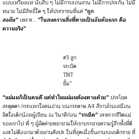
แบบเหวี่ยงแห นับสิบ ๆ ไม่มีการสอนสวน ไม่มีการประกัน ไม่มี
ทนาย ไม่มีสิทธิ์ใด ๆ ให้ประชาชนที่แค่
“ถูก
สงสัย”
เพราะ…
“ในสงครามสิ่งที่ตายเป็นอันดับแรก คือ
ความจริง”
#3 ลูก
ระเบิด
TNT
ยิ้ม”
“แม่ผมก็เป็นคนดี แต่ทำไมแม่ผมต้องตายด้วย”
ประโยค
สะดุดตา กระแทกใจคนอ่าน บนกระดาษ A4 สีขาวล้วนเสมือน
จิตใจเด็กน้อยผู้เขียน ณ วินาทีก่อน
“ระเบิด”
จะพรากชีวิตแม่
ของเขาไป พี่ ๆ ผู้จัดค่ายพยายามให้เขาบรรยายความรู้สึกทั้งที่ดี
และไม่ดีออกมาด้วยงานศิลปะ ในที่สุดเมื่อชิ้นงานของเด็กชาย ที่