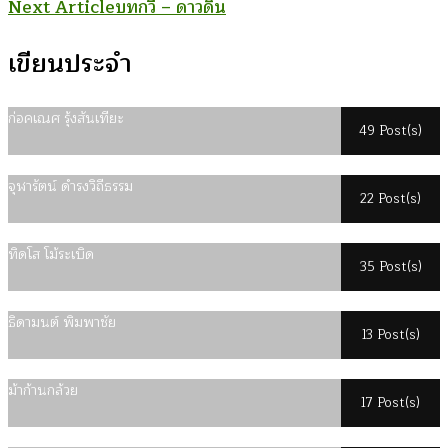
Next Article
บทกวี – ดาวดิน
Navigation
เขียนประจำ
ก่อคเณศ รุ้งสันเทียะ
49 Post(s)
จุฬารัตน์ ดำรงวิถีธรรม
22 Post(s)
ทิดโส โม้ระเบิด
35 Post(s)
ธิดามนต์ พิมพาชัย
13 Post(s)
ม้าก้านกล้วย
17 Post(s)