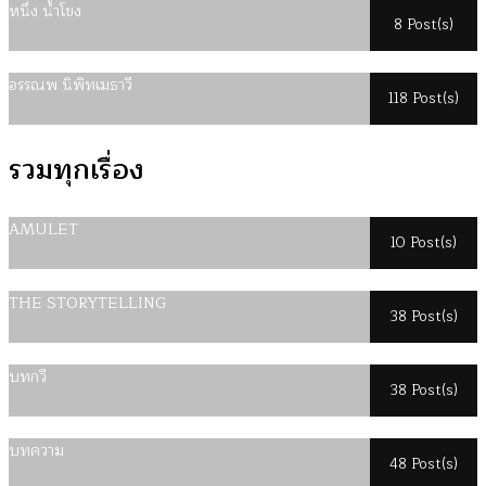
หนึ่ง น้ำโขง
8 Post(s)
อรรณพ นิพิทเมธาวี
118 Post(s)
รวมทุกเรื่อง
AMULET
10 Post(s)
THE STORYTELLING
38 Post(s)
บทกวี
38 Post(s)
บทความ
48 Post(s)