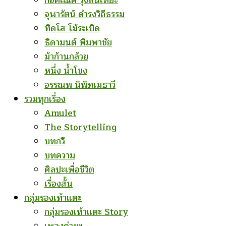
ก่อคเณศ รุ้งสันเทียะ
จุฬารัตน์ ดำรงวิถีธรรม
ทิดโส โม้ระเบิด
ธิดามนต์ พิมพาชัย
ม้าก้านกล้วย
หนึ่ง น้ำโขง
อรรณพ นิพิทเมธาวี
รวมทุกเรื่อง
Amulet
The Storytelling
บทกวี
บทความ
ศิลปะเพื่อชีวิต
เรื่องสั้น
กลุ่มรองเท้าแตะ
กลุ่มรองเท้าแตะ Story