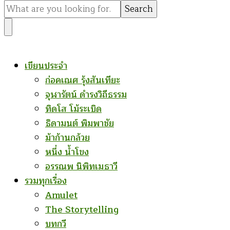
for
Something?
เขียนประจำ
ก่อคเณศ รุ้งสันเทียะ
จุฬารัตน์ ดำรงวิถีธรรม
ทิดโส โม้ระเบิด
ธิดามนต์ พิมพาชัย
ม้าก้านกล้วย
หนึ่ง น้ำโขง
อรรณพ นิพิทเมธาวี
รวมทุกเรื่อง
Amulet
The Storytelling
บทกวี