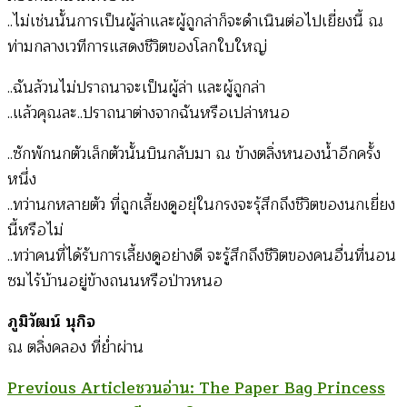
..ไม่เช่นนั้นการเป็นผู้ล่าและผู้ถูกล่าก็จะดำเนินต่อไปเยี่ยงนี้ ณ
ท่ามกลางเวทีการแสดงชีวิตของโลกใบใหญ่
..ฉันล้วนไม่ปราถนาจะเป็นผู้ล่า และผู้ถูกล่า
..แล้วคุณละ..ปราถนาต่างจากฉันหรือเปล่าหนอ
..ซักพักนกตัวเล็กตัวนั้นบินกลับมา ณ ข้างตลิ่งหนองน้ำอีกครั้ง
หนึ่ง
..ทว่านกหลายตัว ที่ถูกเลี้ยงดูอยุ่ในกรงจะรุ้สึกถึงชีวิตของนกเยี่ยง
นี้หรือไม่
..ทว่าคนที่ได้รับการเลี้ยงดูอย่างดี จะรู้สึกถึงชีวิตของคนอื่นที่นอน
ซมไร้บ้านอยู่ข้างถนนหรือป่าวหนอ
ภูมิวัฒน์ นุกิจ
ณ ตลิ่งคลอง ที่ย่ำผ่าน
Post
Previous Article
ชวนอ่าน: The Paper Bag Princess