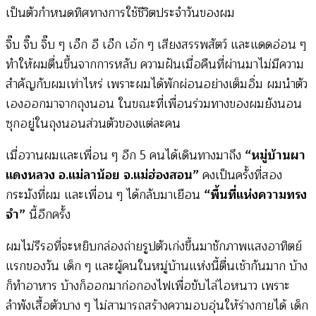
เป็นตัวกำหนดทิศทางการใช้ชีวิตประจำวันของผม
จิ๊บ จิ๊บ จิ๊บ ๆ เอ๊ก อี เอ๊ก เอ้ก ๆ เสียงสรรพสัตว์ และแดดอ่อน ๆ
ทำให้ผมตื่นขึ้นจากการหลับ ความฝันเมื่อคืนที่ผ่านมาไม่มีความ
สำคัญกับผมเท่าไหร่ เพราะผมได้พักผ่อนอย่างเต็มอิ่ม ผมนำตัว
เองออกมาจากถุงนอน ในขณะที่เพื่อนร่วมทางของผมยังนอน
ซุกอยู่ในถุงนอนส่วนตัวของแต่ละคน
เมื่อวานผมและเพื่อน ๆ อีก 5 คนได้เดินทางมาถึง
“หมู่บ้านผา
แดงหลวง อ.แม่ลาน้อย จ.แม่ฮ่องสอน”
คงเป็นครั้งที่สอง
กระมังที่ผม และเพื่อน ๆ ได้กลับมาเยือน
“พื้นที่แห่งความทรง
จำ”
นี้อีกครั้ง
ผมไม่รีรอที่จะหยิบกล่องถ่ายรูปตัวเก่งขึ้นมาชักภาพแสงอาทิตย์
แรกของวัน เด็ก ๆ และผู้คนในหมู่บ้านแห่งนี้ตื่นเช้ากันมาก บ้าง
ก็ทำอาหาร บ้างก็ออกมาก่อกองไฟเพื่อขับไล่ไอหนาว เพราะ
ลำพังเสื้อตัวบาง ๆ ไม่สามารถสร้างความอบอุ่นให้ร่างกายได้ เด็ก