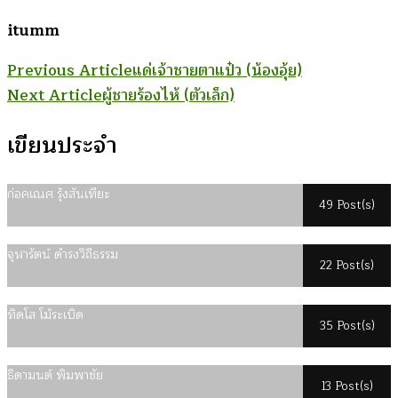
itumm
Post
Previous Article
แด่เจ้าชายตาแป๋ว (น้องอุ้ย)
Next Article
ผู้ชายร้องไห้ (ตัวเล็ก)
Navigation
เขียนประจำ
ก่อคเณศ รุ้งสันเทียะ
49 Post(s)
จุฬารัตน์ ดำรงวิถีธรรม
22 Post(s)
ทิดโส โม้ระเบิด
35 Post(s)
ธิดามนต์ พิมพาชัย
13 Post(s)