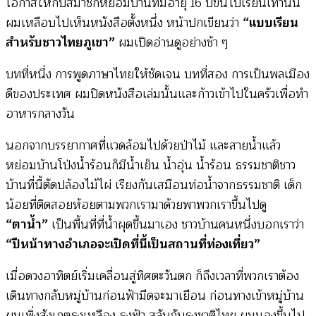
โอกาสให้กับสมาชิกหย่อมบ้านที่มีอายุ 16 ปีขึ้นไปเรียนเท่านั้น
ผมเหลือบไปเห็นหนังสือตั้งหนึ่ง หน้าปกเขียนว่า
“แบบเรียน
สำหรับชาวไทยภูเขา”
ผมเปิดอ่านดูอย่างช้า ๆ
บทที่หนึ่ง การพูดภาษาไทยให้ชัดเจน บทที่สอง การเป็นพลเมือง
ดีของประเทศ ผมปิดหนังสือเล่มนั้นและก้าวเข้าไปในครัวเพื่อทำ
อาหารกลางวัน
นอกจากบรรยากาศที่แวดล้อมไปด้วยป่าไม้ และสายน้ำแล้ว
หย่อมบ้านโป่งน้ำร้อนก็มีน้ำเย็น น้ำอุ่น น้ำร้อน ธรรมชาติชาว
บ้านที่นี้ตัดปล้องไม้ไผ่ เรียงกันเสมือนท่อน้ำจากธรรมชาติ เด็ก
น้อยที่ติดสอยห้อยตามพวกเรามาด้วยพาพวกเราขึ้นไปดู
“ตาน้ำ”
เป็นพื้นที่ที่น้ำผุดขึ้นมาเอง ชาวบ้านคนหนึ่งบอกเราว่า
“ปีหน้าทางอำเภอจะเปิดที่นี้เป็นสถานที่ท่องเที่ยว”
เมื่อดวงอาทิตย์เริ่มเคลื่อนสู่ทิศตะวันตก ก็ถึงเวลาที่พวกเราต้อง
เดินทางกลับหมู่บ้านก่อนฟ้ามืดจะมาเยือน ก่อนทางเข้าหมู่บ้าน
ผมเพิ่งสังเกตธงเหลือง ธงฟ้า สลับกับธงชาติไทย ผมมองขึ้นไป