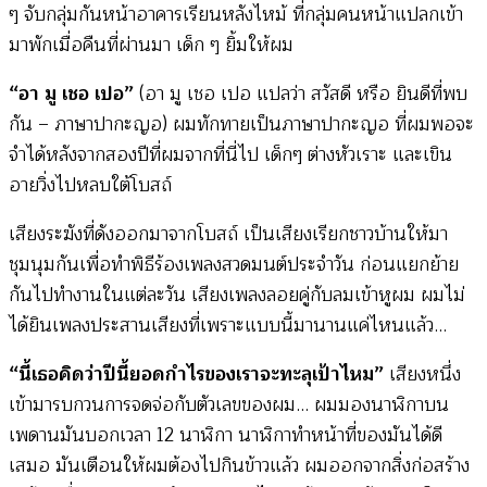
ๆ จับกลุ่มกันหน้าอาคารเรียนหลังไหม้ ที่กลุ่มคนหน้าแปลกเข้า
มาพักเมื่อคืนที่ผ่านมา เด็ก ๆ ยิ้มให้ผม
“อา มู เชอ เปอ”
(อา มู เชอ เปอ แปลว่า สวัสดี หรือ ยินดีที่พบ
กัน – ภาษาปากะญอ) ผมทักทายเป็นภาษาปากะญอ ที่ผมพอจะ
จำได้หลังจากสองปีที่ผมจากที่นี่ไป เด็กๆ ต่างหัวเราะ และเขิน
อายวิ่งไปหลบใต้โบสถ์
เสียงระฆังที่ดังออกมาจากโบสถ์ เป็นเสียงเรียกชาวบ้านให้มา
ชุมนุมกันเพื่อทำพิธีร้องเพลงสวดมนต์ประจำวัน ก่อนแยกย้าย
กันไปทำงานในแต่ละวัน เสียงเพลงลอยคู่กับลมเข้าหูผม ผมไม่
ได้ยินเพลงประสานเสียงที่เพราะแบบนี้มานานแค่ไหนแล้ว…
“นี้เธอคิดว่าปีนี้ยอดกำไรของเราจะทะลุเป้าไหม”
เสียงหนึ่ง
เข้ามารบกวนการจดจ่อกับตัวเลขของผม… ผมมองนาฬิกาบน
เพดานมันบอกเวลา 12 นาฬิกา นาฬิกาทำหน้าที่ของมันได้ดี
เสมอ มันเตือนให้ผมต้องไปกินข้าวแล้ว ผมออกจากสิ่งก่อสร้าง