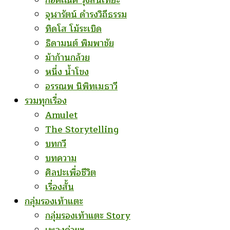
ก่อคเณศ รุ้งสันเทียะ
จุฬารัตน์ ดำรงวิถีธรรม
ทิดโส โม้ระเบิด
ธิดามนต์ พิมพาชัย
ม้าก้านกล้วย
หนึ่ง น้ำโขง
อรรณพ นิพิทเมธาวี
รวมทุกเรื่อง
Amulet
The Storytelling
บทกวี
บทความ
ศิลปะเพื่อชีวิต
เรื่องสั้น
กลุ่มรองเท้าแตะ
กลุ่มรองเท้าแตะ Story