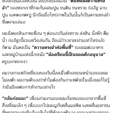
ห้องเรียนสองห้องนี้ จึงเปรียบเสมือน
“พื้นที่แห่งความทรง
จำ”
ของพวกเราที่ร่วมกันผสมปูน ขนดิน ขนทราย ก่ออิฐ ฉาบ
ปูน และตอกตะปู นึกถึงเมื่อไหร่ภาพในวันนั้นก็เป็นความทรงจำ
ที่งดงามเสมอ
ผมยังคงเห็นภาพเพื่อน ๆ ต่อแถวกันส่งทราย ส่งหิน นั่งพัก ดื่ม
น้ำ ก่ออิฐเบี้ยวและวิ่งเล่นกัน ถึงแม้ว่าเวลาจะผ่านเท่าไหร่แล้ว
ก็ตาม มันคงเป็น
“ความทรงจำต่อพื้นที่”
ของผมต่ออาคาร
และหมู่บ้านแห่งนี้กระมัง
“ห้องเรียนนี้เป็นของเด็กอนุบาล”
ครูบอกพวกเรา
ผมวางกาแฟถ้วยที่สองของวันนี้ลงเมื่อตัวเลขบนหน้าจอของผม
ไม่ลงตัว ผมถามตัวเองว่าทำไมต้องกินกาแฟด้วยในเมื่อผมก็ไม่รู้
ว่ามันมีผลต่อการทำงานอย่างไร
“กลับก่อนนะ”
เพื่อนร่วมงานของผมเริ่มทยอยออกจากพื้นที่
สี่เหลี่ยมเล็ก ๆ เพื่อออกไปผจญกับคลื่นมลพิษ และคลื่นมหาชน
ที่พยายามแข่งขันกันกลับไปที่พักของตัวเอง ผมมองผ่านกระจก