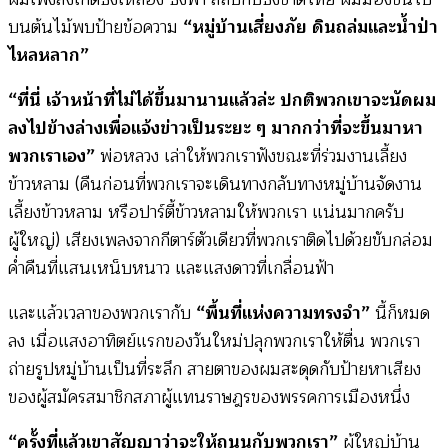
บนต้นไม้พบป้ายข้อความ
“หมู่บ้านเสี่ยงภัย ดินถล่มและน้ำป่า
ไหลหลาก”
“ที่นี่ เจ้าหน้าที่ไม่ได้ขึ้นมานานแล้วล่ะ ปกติพวกเขาจะนัดผม
ลงไปข้างล่างเพื่อแจ้งข่าวเป็นระยะ ๆ มากกว่าที่จะขึ้นมาหา
พวกเราเอง”
พ่อหลวง เล่าให้พวกเราฟังขณะที่ร่วมงานเลี้ยง
ข้าวหลาม (คืนก่อนที่พวกเราจะเดินทางกลับทางหมู่บ้านจัดงาน
เลี้ยงข้าวหลาม หรือปาร์ตี้ข้าวหลามให้พวกเรา แน่นมากครับ
ผู้ใหญ่) เสียงเพลงจากกีตาร์ตัวเดียวที่พวกเราติดไปด้วยขับกล่อม
ค่ำคืนที่แสนเหน็บหนาว และแสงดาวที่เกลื่อนฟ้า
และแล้วเวลาของพวกเรากับ
“พื้นที่แห่งความทรงจำ”
นี้ก็หมด
ลง เมื่อแสงอาทิตย์แรกของวันใหม่ปลุกพวกเราให้ตื่น พวกเรา
ถ่ายรูปหมู่บ้านเป็นที่ระลึก สายตาของผมสะดุดกับป้ายหาเสียง
ของผู้สมัครสมาชิกสภาผู้แทนราษฎรของพรรคการเมืองหนึ่ง
“ครั้งที่แล้วเขาสัญญาว่าจะให้ถนนกับพวกเรา”
ผู้ใหญ่บ้าน