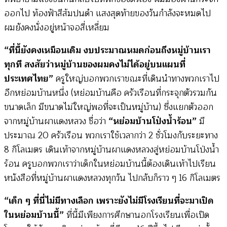
ออกไป ท้องฟ้าสีส้มปนดำ แสงสุดท้ายของวันกำลังจะหมดไป
ผมยังคงนั่งอยู่หน้าจอสี่เหลี่ยม
“ที่นี้ยังคงเหมือนเดิม งบประมาณหมดก่อนถึงหมู่บ้านเรา
ทุกที สงสัยว่าหมู่บ้านของผมคงไม่ได้อยู่บนแผนที่
ประเทศไทย”
ครูใหญ่บอกพวกเราขณะที่เดินนำทางพวกเราไป
อีกหย่อมบ้านหนึ่ง (หย่อมบ้านคือ ครัวเรือนที่กระจุกตัวรวมกัน
ขนาดเล็ก มีขนาดไม่ใหญ่พอที่จะเป็นหมู่บ้าน) ซึ่งแยกตัวออก
จากหมู่บ้านผาแดงหลวง ชื่อว่า
“หย่อมบ้านโป่งน้ำร้อน”
มี
ประมาณ 20 ครัวเรือน พวกเราใช้เวลากว่า 2 ชั่วโมงกับระยะทาง
8 กิโลเมตร เดินเท้าจากหมู่บ้านผาแดงหลวงสู่หย่อมบ้านโป่งน้ำ
ร้อน ครูบอกพวกเราว่าเด็กในหย่อมบ้านนี้ต้องเดินเท้าไปเรียน
หนังสือที่หมู่บ้านผาแดงหลวงทุกวัน ไปกลับก็ราว ๆ 16 กิโลเมตร
“เด็ก ๆ ที่นี่ไม่มีทางเลือก เพราะยังไม่มีโรงเรียนที่จะมาเปิด
ในหย่อมบ้านนี้”
ที่นี้มีเพียงการศึกษานอกโรงเรียนเพื่อเปิด