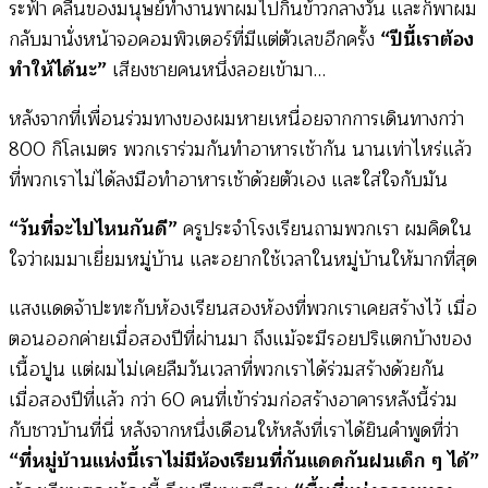
ระฟ้า คลื่นของมนุษย์ทำงานพาผมไปกินข้าวกลางวัน และก็พาผม
กลับมานั่งหน้าจอคอมพิวเตอร์ที่มีแต่ตัวเลขอีกครั้ง
“ปีนี้เราต้อง
ทำให้ได้นะ”
เสียงชายคนหนึ่งลอยเข้ามา…
หลังจากที่เพื่อนร่วมทางของผมหายเหนื่อยจากการเดินทางกว่า
800 กิโลเมตร พวกเราร่วมกันทำอาหารเช้ากัน นานเท่าไหร่แล้ว
ที่พวกเราไม่ได้ลงมือทำอาหารเช้าด้วยตัวเอง และใส่ใจกับมัน
“วันที่จะไปไหนกันดี”
ครูประจำโรงเรียนถามพวกเรา ผมคิดใน
ใจว่าผมมาเยี่ยมหมู่บ้าน และอยากใช้เวลาในหมู่บ้านให้มากที่สุด
แสงแดดจ้าปะทะกับห้องเรียนสองห้องที่พวกเราเคยสร้างไว้ เมื่อ
ตอนออกค่ายเมื่อสองปีที่ผ่านมา ถึงแม้จะมีรอยปริแตกบ้างของ
เนื้อปูน แต่ผมไม่เคยลืมวันเวลาที่พวกเราได้ร่วมสร้างด้วยกัน
เมื่อสองปีที่แล้ว กว่า 60 คนที่เข้าร่วมก่อสร้างอาคารหลังนี้ร่วม
กับชาวบ้านที่นี่ หลังจากหนึ่งเดือนให้หลังที่เราได้ยินคำพูดที่ว่า
“ที่หมู่บ้านแห่งนี้เราไม่มีห้องเรียนที่กันแดดกันฝนเด็ก ๆ ได้”