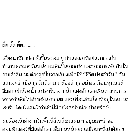
ติ๊ด ติ๊ด ติ๊ด………..
เสียงนาฬิกาปลุกดังขึ้นพร้อม ๆ กับแสงอาทิตย์แรกของวัน
ทำงานธรรมดาวันหนึ่ง ผมตื่นขึ้นจากผวัง และจากการเพ้อฝันใน
ยามค่ำคืน ผมต้องลุกขึ้นจากเตียงเพื่อใช้
“ชีวิตประจำวัน”
อัน
แสนจะน่าเบื่อ ทุกวันที่ผ่านมาต้องทำทุกอย่างเสมือนหุ่นยนต์
ลืมตา เข้าห้องน้ำ แปรงฟัน อาบน้ำ แต่งตัว และเดินทางบนการ
จราจรที่เต็มไปด้วยคลื่นรถยนต์ และเพื่อนร่วมโลกที่อยู่ในสภาวะ
เร่งรีบ โดยไม่สนใจว่าเช้านี้มีอะไรตกถึงท้องบ้างหรือยัง
ผมต้องเข้าทำงานในพื้นที่สี่เหลี่ยมแคบ ๆ อยู่บนหน้าจอ
คอมพิวเตอร์ที่มีแต่ตัวเลขเต็มบนหน้าจอ เสมือนหนึ่งว่าตัวเลข