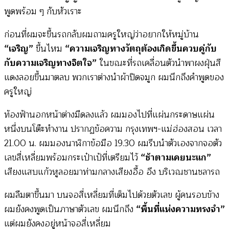
พูดพร้อม ๆ กับหัวเราะ
ก่อนที่ผมจะขึ้นรถกลับผมถามครูใหญ่ว่าอยากให้หมู่บ้าน
“เจริญ”
ขึ้นไหม
“ความเจริญทางวัตถุต้องเกิดขึ้นควบคู่กับ
กับความเจริญทางจิตใจ”
ในขณะที่รถเคลื่อนตัวนำพาผงฝุ่นสี
แดงลอยขึ้นมาตลบ พวกเราต่างนำผ้าปิดจมูก ผมนึกถึงคำพูดของ
ครูใหญ่
ท้องฟ้านอกหน้าต่างมืดลงแล้ว ผมมองไปที่แผ่นกระดาษแผ่น
หนึ่งบนโต๊ะทำงาน ปรากฏข้อความ กรุงเทพฯ-แม่ฮ่องสอน เวลา
21.00 น. ผมมองนาฬิกาข้อมือ 19.30 ผมรีบนำตัวเองจากจอตัว
เลขสื่เหลี่ยมพร้อมกระเป๋าเป้ที่เตรียมไว้
“ช้าตามเคยนะแก”
เสียงแสบแก้วหูลอยมาท่ามกลางเสียงอื้อ อึง บริเวณชานชลารถ
ผมลืมตาขึ้นมา บนจอสี่เหลี่ยมที่เต็มไปด้วยตัวเลข ผู้คนรอบข้าง
ผมยังคงพูดเป็นภาษาตัวเลข ผมนึกถึง
“พื้นที่แห่งความทรงจำ”
แต่ผมยังคงอยู่หน้าจอสี่เหลี่ยม