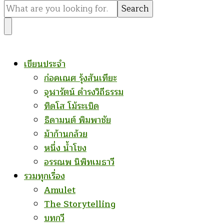
for
Something?
เขียนประจำ
ก่อคเณศ รุ้งสันเทียะ
จุฬารัตน์ ดำรงวิถีธรรม
ทิดโส โม้ระเบิด
ธิดามนต์ พิมพาชัย
ม้าก้านกล้วย
หนึ่ง น้ำโขง
อรรณพ นิพิทเมธาวี
รวมทุกเรื่อง
Amulet
The Storytelling
บทกวี