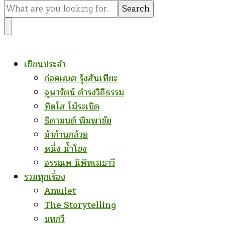
for
Something?
เขียนประจำ
ก่อคเณศ รุ้งสันเทียะ
จุฬารัตน์ ดำรงวิถีธรรม
ทิดโส โม้ระเบิด
ธิดามนต์ พิมพาชัย
ม้าก้านกล้วย
หนึ่ง น้ำโขง
อรรณพ นิพิทเมธาวี
รวมทุกเรื่อง
Amulet
The Storytelling
บทกวี