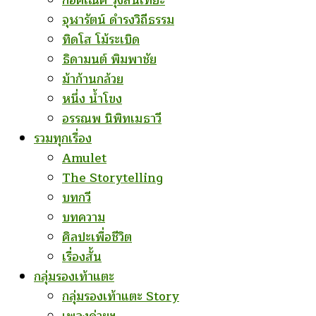
ก่อคเณศ รุ้งสันเทียะ
จุฬารัตน์ ดำรงวิถีธรรม
ทิดโส โม้ระเบิด
ธิดามนต์ พิมพาชัย
ม้าก้านกล้วย
หนึ่ง น้ำโขง
อรรณพ นิพิทเมธาวี
รวมทุกเรื่อง
Amulet
The Storytelling
บทกวี
บทความ
ศิลปะเพื่อชีวิต
เรื่องสั้น
กลุ่มรองเท้าแตะ
กลุ่มรองเท้าแตะ Story