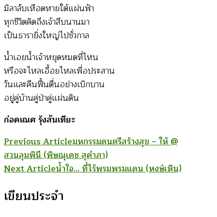
มิลาลับเหือดหายใต้แผ่นฟ้า
ทุกชีวิตคิดถึงเจ้าสืบนานมา
เป็นธารายิ่งใหญ่ไปชั่วกาล
น้ำเอยน้ำเจ้าหยุดหมดที่ไหน
หรือจะไหลเอื้อยไหลเพื่อประสาน
วันและคืนฟื้นตื่นอย่างเบิกบาน
อยู่คู่บ้านคู่ป่าคู่แผ่นดิน
ก่อคเณศ รุ้งสันเทียะ
Post
Previous Article
มหกรรมดนตรีสร้างสุข – ให้ @
สวนลุมพินี (พิษณุเดช สุคำภา)
Navigation
Next Article
น้ำใจ… ที่ไร้พรมพรมแดน (หงษ์เหิน)
เขียนประจำ