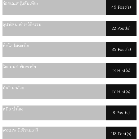
ก่อคเณศ รุ้งสันเทียะ
49 Post(s)
จุฬารัตน์ ดำรงวิถีธรรม
22 Post(s)
ทิดโส โม้ระเบิด
35 Post(s)
ธิดามนต์ พิมพาชัย
13 Post(s)
ม้าก้านกล้วย
17 Post(s)
หนึ่ง น้ำโขง
8 Post(s)
อรรณพ นิพิทเมธาวี
118 Post(s)