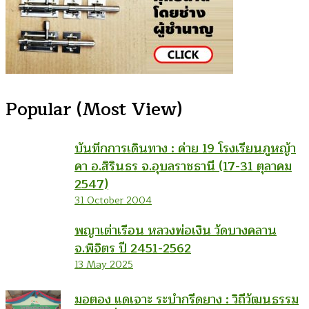
Popular (Most View)
บันทึกการเดินทาง : ค่าย 19 โรงเรียนภูหญ้า
คา อ.สิรินธร จ.อุบลราชธานี (17-31 ตุลาคม
2547)
31 October 2004
พญาเต่าเรือน หลวงพ่อเงิน วัดบางคลาน
จ.พิจิตร ปี 2451-2562
13 May 2025
มอตอง แดเจาะ ระบำกรีดยาง : วิถีวัฒนธรรม