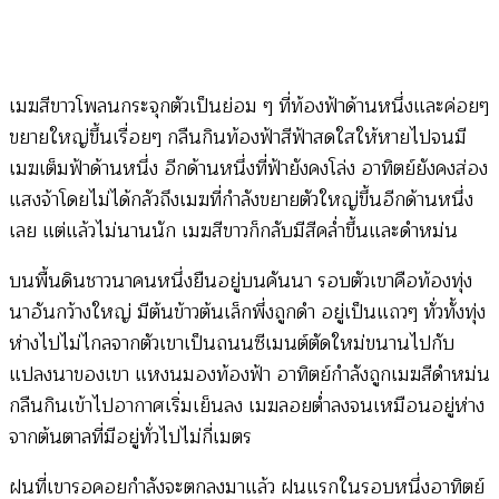
เมฆสีขาวโพลนกระจุกตัวเป็นย่อม ๆ ที่ท้องฟ้าด้านหนึ่งและค่อยๆ
ขยายใหญ่ขึ้นเรื่อยๆ กลืนกินท้องฟ้าสีฟ้าสดใสให้หายไปจนมี
เมฆเต็มฟ้าด้านหนึ่ง อีกด้านหนึ่งที่ฟ้ายังคงโล่ง อาทิตย์ยังคงส่อง
แสงจ้าโดยไม่ได้กลัวถึงเมฆที่กำลังขยายตัวใหญ่ขึ้นอีกด้านหนึ่ง
เลย แต่แล้วไม่นานนัก เมฆสีขาวก็กลับมีสีคล่ำขึ้นและดำหม่น
บนพื้นดินชาวนาคนหนึ่งยืนอยู่บนคันนา รอบตัวเขาคือท้องทุ่ง
นาอันกว้างใหญ่ มีต้นข้าวต้นเล็กพึ่งถูกดำ อยู่เป็นแถวๆ ทั่วทั้งทุ่ง
ห่างไปไม่ไกลจากตัวเขาเป็นถนนซีเมนต์ตัดใหม่ขนานไปกับ
แปลงนาของเขา แหงนมองท้องฟ้า อาทิตย์กำลังถูกเมฆสีดำหม่น
กลืนกินเข้าไปอากาศเริ่มเย็นลง เมฆลอยต่ำลงจนเหมือนอยู่ห่าง
จากต้นตาลที่มีอยู่ทั่วไปไม่กี่เมตร
ฝนที่เขารอคอยกำลังจะตกลงมาแล้ว ฝนแรกในรอบหนึ่งอาทิตย์