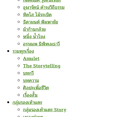
ก่อคเณศ รุ้งสันเทียะ
จุฬารัตน์ ดำรงวิถีธรรม
ทิดโส โม้ระเบิด
ธิดามนต์ พิมพาชัย
ม้าก้านกล้วย
หนึ่ง น้ำโขง
อรรณพ นิพิทเมธาวี
รวมทุกเรื่อง
Amulet
The Storytelling
บทกวี
บทความ
ศิลปะเพื่อชีวิต
เรื่องสั้น
กลุ่มรองเท้าแตะ
กลุ่มรองเท้าแตะ Story