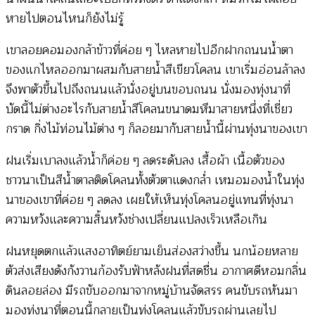
หายไปตอนไหนก็ยังไม่รู้
เขาลอยคอมองกล้าข้าวที่ค่อย ๆ ไหลหายไปอีกฝากถนนน้ำตา
ของแกไหลออกมาผสมกับสายน้ำสีเขียวโคลน เขาเริ่มอ่อนล้าลง
จึงพาตัวขึ้นไปถึงถนนแล้วนั่งอยู่บนขอบถนน นั่งมองทุ่งนาที่
บัดนี้ไม่ต่างอะไรกับสายน้ำสีโคลนขนาดมหึมาสายหนึ่งที่เชี่ยว
กราด กิ่งไม้ท่อนไม้ต่าง ๆ ก็ลอยมากับสายน้ำนี้ผ่านทุ่งนาของเขา
ฝนเริ่มเบาลงแล้วน้ำก็ค่อย ๆ ลดระดับลง เสื้อผ้า เนื้อตัวของ
ชาวนาเป็นสีน้ำตาลติดโคลนทั้งตัวตาแดงกล่ำ เหมอมองน้ำในทุ่ง
นาของเขาที่ค่อย ๆ ลดลง เผยให้เห็นทุ่งโคลนอยู่แทนที่ทุ่งนา
ความหวังและความสิ้นหวังช่างเปลี่ยนแปลงเร็วเหลือเกิน
ฝนหยุดตกแล้วแสงอาทิตย์ยามเย็นส่องสว่างขึ้น นกน้อยหลาย
ตัวส่งเสียงดังกังวานก้องรับฟ้าหลังฝนที่สดชื่น อากาศดีหอมกลิ่น
ดินลอยล่อง มีรถขับออกมาจากหมู่บ้านจัดสรร คนขับรถหันมา
มองทุ่งนาที่ตอนนี้กลายเป็นทุ่งโคลนแล้วขับรถผ่านเลยไป