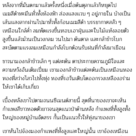
หลังจากที่มันตกมาแล้วครั้งหนึ่งเมื่อต้นตุลาแล้วก็หยุดไป
เมฆสีดำทะมึนทั่วทั้งท้องฟ้า ส่องแสงแวบ ๆ อยู่ภายใน บ้างเป็น
เส้นแสงลากผ่านไปมาทั่วทั้งก้อนเมฆสีดำ บรรยากาศสลัว ๆ
เหมือนใกล้ค่ำ ลมพัดแรงขึ้นหอบเอาฝุ่นและใบไม้แห้งลอยตัว
สูงขึ้นแล้วม้วนเป็นวงกลม วนไปมา ต้นตาล และกล้าข้าวโบก
สะบัดตามแรงลมเหมือนกำลังโบกต้อนรับฝนที่กำลังมาเยือน
ชาวนามองกล้าข้าวเล็ก ๆ แต่ละต้น ตาประกายความภูมิใจและ
ความหวังอันเต็มเปี่ยม เขามองกล้าข้าวแต่ละต้นเป็นเหมือนทอง
ทองที่สว่างไสวไปทั้งทุ่ง ทองที่รอวันเติบโตออกรวงเหลืองอร่าม
ให้เขาได้เก็บเกี่ยว
เบื้องหลังเขาไปตามถนนซีเมนต์สายนี้ สุดที่นาของเขาจะเห็น
กำแพงสีขาวทอดตัวยาวจนสุดแนวป่าด้านหลัง กำแพงที่ทั้งสูงทั้ง
ใหญ่ของหมู่บ้านจัดสรร กั้นเป็นแนวรั้วให้ทุ่งนาของเขา
เขาหันไปจ้องมองกำแพงที่ทั้งสูงและใหญ่นั้น เขาจ้องเหมือน