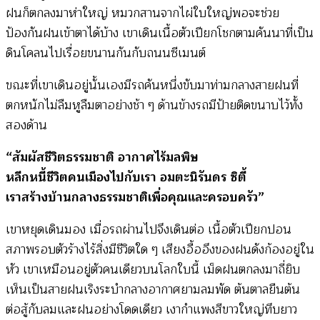
ฝนก็ตกลงมาห่าใหญ่ หมวกสานจากไผ่ใบใหญ่พอจะช่วย
ป้องกันฝนเข้าตาได้บ้าง เขาเดินเนื้อตัวเปียกโชกตามคันนาที่เป็น
ดินโคลนไปเรื่อยขนานกันกับถนนซีเมนต์
ขณะที่เขาเดินอยู่นั้นเองมีรถคันหนึ่งขับมาท่ามกลางสายฝนที่
ตกหนักไม่ลืมหูลืมตาอย่างช้า ๆ ด้านข้างรถมีป้ายติดขนาบไว้ทั้ง
สองด้าน
“สัมผัสชีวิตธรรมชาติ อากาศไร้มลพิษ
หลีกหนี้ชีวิตคนเมืองไปกับเรา อมตะนิรันดร ซิตี้
เราสร้างบ้านกลางธรรมชาติเพื่อคุณและครอบครัว”
เขาหยุดเดินมอง เมื่อรถผ่านไปจึงเดินต่อ เนื้อตัวเปียกปอน
สภาพรอบตัวร้างไร้สิ่งมีชีวิตใด ๆ เสียงอื้ออึงของฝนดังก้องอยู่ใน
หัว เขาเหมือนอยู่ตัวคนเดียวบนโลกใบนี้ เม็ดฝนตกลงมาถี่ยิบ
เห็นเป็นสายฝนเริงระบำกลางอากาศยามลมพัด ต้นตาลยืนต้น
ต่อสู้กับลมและฝนอย่างโดดเดียว เงากำแพงสีขาวใหญ่ทึบยาว