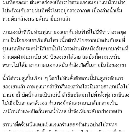
ฝนที่ตกลงมา ต้นตาลยังคงเริงระบำตามแรงลมอย่างหนักหน่วง
ไปพร้อมกับสายฝนที่พริ้วไหวอยู่กลางอากาศ เบื้องล่างน้ำเริ่ม
ท่วมต้นกล้าจนเลยคันนาขึ้นมาแล้ว
เขามองน้ำที่เริ่มท่วมทุ่งนาของเขากับฝนฟ้าที่ไม่มีทีท่าว่าจะหยุด
ภายในใจของเขาเริ่มสั่นไหว เนื้อตัวที่เปียกจากเม็ดฝนกับลมที่
รุนแรงพัดกระหน่ำใส่เขานั้นไม่อาจผ่านผิวหนังอันหยาบกร้านที่
ฝ่าแดดฝ่าฝนมานับ 50 ปีของเขาได้เลย แต่บัดนี้ความเหน็บ
หนาวไม่ได้มาจากภายนอกแต่มันกำลังเกิดขึ้นภายในใจของเขา
น้ำได้ท่วมสูงขึ้นเรื่อย ๆ โดยไม่ทันตั้งตัวตอนนี้มันสูงระดับเอว
ของเขาแล้ว ภาพทุ่งนากล้าข้าวสีทองสว่างไสวในสายตาเขาเมื่อไม่
นานมานี้ บัดนี้กลายเป็นแม่น้ำสีเขียวมืดมนไปทั่วทั้งทุ่ง เขายืนงง
ไม่เชื่อในสายตาตัวเอง กำแพงยักษ์และถนนกลับกลายเป็น
เหมือนกำแพงปิดกั้นทางน้ำไหล น้ำจึงเพิ่มระดับอย่างรวดเร็ว
ชาวนาที่ครั้งหนึ่งเคยแข็งแรงกรำแดดกรำฝนอย่างไม่สะทก