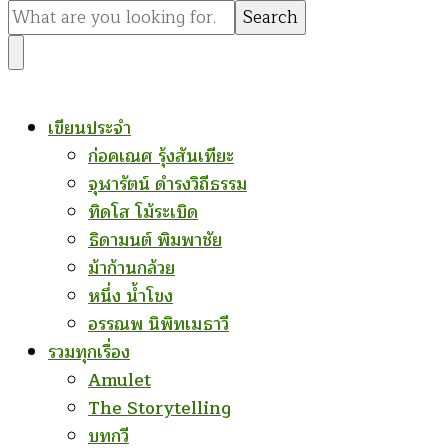
for
Something?
เขียนประจำ
ก่อคเณศ รุ้งสันเทียะ
จุฬารัตน์ ดำรงวิถีธรรม
ทิดโส โม้ระเบิด
ธิดามนต์ พิมพาชัย
ม้าก้านกล้วย
หนึ่ง น้ำโขง
อรรณพ นิพิทเมธาวี
รวมทุกเรื่อง
Amulet
The Storytelling
บทกวี