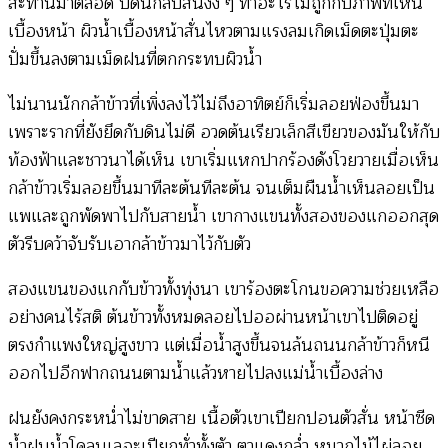
สะท้านมาตลอด บัดนี้กลับสั่นงง ๆ ทำอะไรไม่ถูกกับภาพที่เห็น
เบื้องหน้า ผิวน้ำเบื้องหน้าสั่นไหวตามแรงลมเกิดเม็ดตะปุ่มตะ
ปั่มขึ้นลงตามเม็ดฝนที่ตกกระทบผิวน้ำ
ไม่นานนักกล้าข้าวที่เพิ่งลงไว้ไม่ถึงอาทิตย์ก็เริ่มลอยฟ่องขึ้นมา
เพราะรากที่ยังยึดกับดินไม่ดี อวดต้นเรียวเล็กสีเขียวของมันให้กับ
ท้องฟ้าและชาวนาได้เห็น เขาเริ่มแหกปากร้องดังโวยวายเมื่อเห็น
กล้าข้าวเริ่มลอยขึ้นมาทีละต้นทีละต้น จนเต็มผืนน้ำเห็นลอยเป็น
แพและถูกพัดพาไปกับสายน้ำ เขากางแขนทั้งสองของแกออกสุด
ตัวรีบคว้าจับรับเอากล้าข้าวมาไว้กับตัว
สองแขนของแกกับข้าวทั้งทุ่งนา เขาร้องตะโกนขอความช่วยเหลือ
อย่างคนไร้สติ ต้นข้าวทั้งหมดลอยไปออผ่านหน้าเขาไปติดอยู่
ตรงกำแพงใหญ่สูงขาว แต่เมื่อน้ำสูงขึ้นจนล้นถนนกล้าข้าวก็หนี
ออกไปอีกฟากถนนตามน้ำแล้วหายไปลงแม่น้ำเบื้องล่าง
ฝนยังคงกระหน่ำไม่ขาดสาย เนื้อตัวเขาเปียกปอนตัวสั่น หน้าซีด
น้ำฝนน้ำโคลนเลอะเปียกทั่วทั้งตัว ตาแดงกล่ำ หมวกไม้ไผ่ลอย