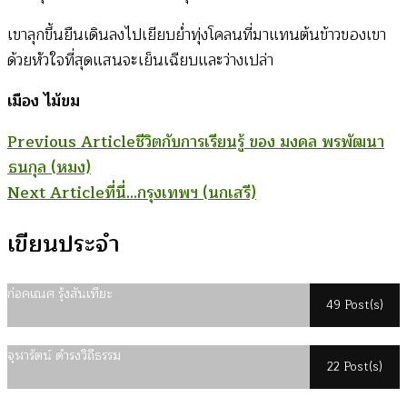
เขาลุกขึ้นยืนเดินลงไปเยียบย่ำทุ่งโคลนที่มาแทนต้นข้าวของเขา
ด้วยหัวใจที่สุดแสนจะเย็นเฉียบและว่างเปล่า
เมือง ไม้ขม
Post
Previous Article
ชีวิตกับการเรียนรู้ ของ มงคล พรพัฒนา
ธนกุล (หมง)
Navigation
Next Article
ที่นี่…กรุงเทพฯ (นกเสรี)
เขียนประจำ
ก่อคเณศ รุ้งสันเทียะ
49 Post(s)
จุฬารัตน์ ดำรงวิถีธรรม
22 Post(s)