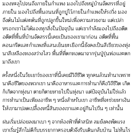
มองทะลุไปจนถึงภายในกำแพง มองไปถึงหมู่บ้านจัดสรรที่อยู่
ภายใน มองไปถึงพื้นถนนที่ถูกปูไว้ภายในกำแพงให้รถวิ่ง มอง
ถึงต้นไม้แต่ละต้นที่ถูกปลูกขึ้นใหม่เพื่อความสวยงาม แต่เปล่า
หรอกเขาไม่ได้มองทุกสิ่งในปัจจุบัน แต่เขากำลังมองไปถึงอดีต
อดีตที่พื้นที่บ้านจัดสรรนี้เคยเป็นของเขามาก่อน อดีตที่พื้น
คอนกรีตและกำแพงที่แสนเย็นยะเยือกนี้ยังคงเป็นสีเขียวของทุ่ง
นาสีเหลืองทองสว่างไสว พื้นที่ที่ตกทอดมาจากรุ่นปู่รุ่นพ่อและตก
มาถึงเขา
ครั้งหนึ่งในวัยเยาว์ของเขาที่นี้เคยมีวิถีชีวิต ทุกคนล้วนทำนาเพราะ
นาคือชีวิตของพวกเขา นาคืออาหารและการทำนาก็คือวิถีชีวิต เกิด
ก็เกิดจากทุ่งนา ตายก็ตายหายไปในทุ่งนา แต่ปัจจุบันไม่ใช่แล้ว
การทำนาเป็นเพียงอาชีพ ๆ หนึ่งสำหรับเขา อาชีพที่จะช่วยหาเงิน
ให้เขามาปลดเปลื้องหนี้สินของเขาและอยู่กินไปวัน ๆ เท่านั้น
ฝนเริ่มปล่อยลงมาเบา ๆ จากท้องฟ้าที่ดำสนิท ลมยังคงพัดแรง
เขาเริ่มรู้สึกไม่ดีกับบรรยากาศรอบตัวจึงรีบเดินกลับบ้าน ไม่ทันไร