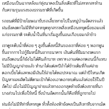
เหมือนเป็นฉากหลังแก่ทุ่งนาคงเป็นสิ่งเดียวที่ไม่สะทกสะท้าน
กับความรุนแรงของธรรมชาติที่เกิดขึ้น
รถยนต์ที่มีป้ายโฆษณาขับรถเลี้ยวหายไปในหมู่บ้านจัดสรรแล้ว
ฝนยังคงตกไม่มีทีท่าจะหยุดทุกสรรพสิ่งเหมือนหยุดนิ่งยอมแพ้
แก่ธรรมชาติ ระดับน้ำในที่นาเริ่มสูงขึ้นจนเกือบจมกล้าข้าว
เขาดูระดับน้ำที่ค่อย ๆ สูงขึ้นดั่งหนี้สินของเขาที่ค่อย ๆ พอกพูน
ขึ้นจากการไปกู้ยืมหนี้สินจากธนาคาร เงินต้นที่ยืมมางวดแรก
จนถึงตอนนี้ก็ยังไม่ได้คืนสักบาท เพราะเอาแค่ดอกตอนนี้ก็แทบ
ไม่มีปัญญาจ่ายแล้ว ทำนาได้แต่ละปีถ้าได้ข้าวเต็มที่ก็แค่จ่าย
ดอกเบี้ยได้และพอมีเงินใช้จ่ายได้พอประมาณ แต่ถ้าปีไหนเกิด
ปัญหาผลผลิตไม่ดีตามเป้าก็ต้องเอาดอกทบต้นแล้วค่อยใช้ในปี
ถัดไป เมื่อไม่มีปัญญาจ่ายแล้วทางออกสุดท้ายจึงต้องขายที่นา
บางส่วนไปเพื่อใช้หนี้ ซึ่งบ้านจัดสรรนั้นก็คือที่ที่ถูกขายไป
ฝนยังไม่มีทีท่าที่จะหยุด ทั่วทั้งท้องฟ้ายังคงเป็นสีเทาทึบจากเม็ด