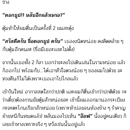
ข้าง
“ดอกธูป!! หลับอีกแล้วเหรอ?”
ตุ้มทำให้ผมตื่นเป็นครั้งที่ 2 ผมสะดุ้ง
“สวัสดีครับ ชื่อดอกธูป ครับ”
เธองงนิดหน่อย คงคิดคล้าย ๆ
กับตุ้มอีกคนละ (ชื่อมีเยอะแยะไม่ตั้ง)
จากนั้นเธอทั้ง 2 ก็ลา บอกว่าจะลงไปเดินเล่นในรามหน่อย แล้ว
ก็ออกไป พร้อมกับ…ได้เอาหัวใจดวงน้อย ๆ ของผมไปด้วย จะ
ทวงคืนก็ไม่ได้เพราะเธอเอาไปไกลแล้ว
เช้าวันใหม่ อากาสสดใสกว่าปกติ และผมก็ตื่นเช้ากว่าปกติด้วย กะ
ว่าเดี๋ยวต้องกวนยัยตุ้มสักหน่อยละ เช้านี้ผมออกมานอกระเบียง
กะจะตะโกนเรียกสักหน่อย (เพราะทำบ่อยจนห้องข้าง ๆ รำคาญ
ย้ายหนีกันหมดแล้ว) พลันมองไปเห็น
“อ๊อฟ”
นั่งอยู่คนเดียว ก็
เลยเข้าทางเพราะจริง ๆ หวังเช่นนั้นอยู่แล้ว