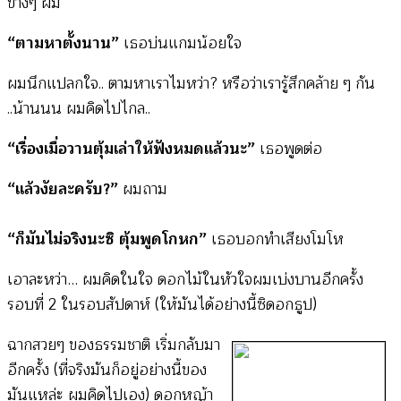
ข้างๆ ผม
“ตามหาตั้งนาน”
เธอบ่นแกมน้อยใจ
ผมนึกแปลกใจ.. ตามหาเราไมหว่า? หรือว่าเรารู้สึกคล้าย ๆ กัน
..น้านนน ผมคิดไปไกล..
“เรื่องเมื่อวานตุ้มเล่าให้ฟังหมดแล้วนะ”
เธอพูดต่อ
“แล้วงัยละครับ?”
ผมถาม
“ก็มันไม่จริงนะซิ ตุ้มพูดโกหก”
เธอบอกทำเสียงโมโห
เอาละหว่า… ผมคิดในใจ ดอกไม้ในหัวใจผมเบ่งบานอีกครั้ง
รอบที่ 2 ในรอบสัปดาห์ (ให้มันได้อย่างนี้ซิดอกธูป)
ฉากสวยๆ ของธรรมชาติ เริ่มกลับมา
อีกครั้ง (ที่จริงมันก็อยู่อย่างนี้ของ
มันแหล่ะ ผมคิดไปเอง) ดอกหญ้า