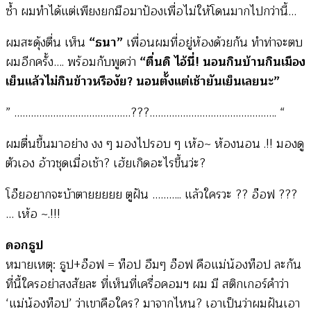
ซ้ำ ผมทำได้แต่เพียงยกมือมาป้องเพื่อไม่ให้โดนมากไปกว่านี้…
ผมสะดุ้งตื่น เห็น
“ธนา”
เพื่อนผมที่อยู่ห้องด้วยกัน ทำท่าจะตบ
ผมอีกครั้ง…. พร้อมกับพูดว่า
“ตื่นดิ ไอ้นี่! นอนกินบ้านกินเมือง
เย็นแล้วไม่กินข้าวหรืองัย? นอนตั้งแต่เช้ายันเย็นเลยนะ”
” ……………………………………???………………………………………. “
ผมตื่นขึ้นมาอย่าง งง ๆ มองไปรอบ ๆ เห้อ~ ห้องนอน .!! มองดู
ตัวเอง อ้าวชุดเมื่อเช้า? เฮ้ยเกิดอะไรขึ้นว่ะ?
โอ๊ยอยากจะบ้าตายยยยย ตูฝัน ……….. แล้วใครวะ ?? อ๊อฟ ???
… เห้อ ~.!!!
ดอกธูป
หมายเหตุ: ธูป+อ๊อฟ = ท๊อป อืมๆ อ๊อฟ คือแม่น้องท๊อป ละกัน
ที่นี้ใครอย่าสงสัยละ ที่เห็นที่เครื่อคอมฯ ผม มี สติกเกอร์คำว่า
‘แม่น้องท๊อป’ ว่าเขาคือใคร? มาจากไหน? เอาเป็นว่าผมฝันเอา