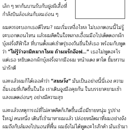
เล็ก ๆ พากันบานรับกับฝูงผีเสื้อที่
กำลังบินล้อเล่นกับลมอ่อน ๆ
ผมควรจะบอกเธอดีไหม? ผมเริ่มเหงื่อไหล ไม่บอกตอนนี้ไม่รู้
จะบอกตอนไหน แล้วผมคิดในใจพลางเอื้อมมือไปเด็ดดอกผัก
บุ้งฝรั่งสีฟ้าใส ที่บานตั้งแต่เช้าตรุ่ของวันยื่นให้เธอ พร้อมกับพูด
ว่า
“ไม่รู้ว่าจะผิดมากไหม ถ้าผมรักอ๊อฟ…”
เธอไม่พูดอะไร
แต่เธอ หยิบดอกผักบุ้งฝรั่งจากมือผม หน้าแดง ตาโต ยิ้มหวาน
น่ารักดี
และแล้วผมก็ได้เจอคำว่า
“สมหวัง”
มันเป็นอย่างนี้นี่เอง ความ
อิ่มเอมที่เกิดขึ้นในใจ เราเดินจูงมือคุยกัน ในบรรยาศยามเช้า
แสงแดดอ่อนๆ อย่างมีความสุข
และแล้วเหตุการณ์ที่ไม่คาดคิดก็เกิดขึ้นเมื่อมีชายหนุ่ม รูปร่าง
ใหญ่ คนหนึ่ง เดินรี่เข้ามาหาผมแล้ว ปล่อยหมัดมาที่ผมอย่างจัง
ผมถึงกับล้มลงไปนอนที่พื้น ผมยังไม่ได้พูดอะไรสักคำ มันเข้ามา