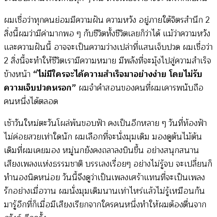
ผมเชื่อว่าทุกคนย่อมมีความฝัน ความหวัง อยู่ภายใต้จิตรสำนึก 2
สิ่งนี้ผมว่ามีค่ามากพอ ๆ กับชีวิตทั้งชีวิตเลยก็ว่าได้ แม้ว่าความหวัง
และความฝันนี้ อาจจะเป็นความว่างเปล่าที่แสนเจ็บปวด ผมเชื่อว่า
2 สิ่งนี้จะทำให้ชีวิตเรามีความหมาย มีพลังที่จะมุ้งไปสู่ความสำเร็จ
ข้างหน้า
“ไม่มีใครจะได้ความสำเร็จมาอย่างง่าย โดยไม่รับ
ความเจ็บปวดหรอก”
ผมจำคำสอนของคนที่ผมเคารพนับถือ
คนหนึ่งได้ตลอด
เช้าวันใหม่ตะวันโผล่พ้นขอบฟ้า คงเป็นอีกหลาย ๆ วันที่ท้องฟ้า
ไม่ค่อยสวยเท่าใดนัก ผมเลือกที่จะนั่งมุมเดิม มองดูต้นไม้ต้น
เดิมที่ผมเคยมอง หมู่นกยังคงถลาลงบินขึ้น อย่างสนุกสนาน
เสียงเพลงแห่งธรรมชาติ บรรเลงเรื่อยๆ อย่างไม่รู้จบ จะเปลี่ยนก็
ทำนองนิดหน่อย วันนี้จึงดูว่าเป็นเพลงเศร้าแทนที่จะเป็นเพลง
รักอย่างเมื่อวาน ผมนั่งมุมเดิมนานเท่าไหร่แล้วไม่รู้เหมือนกัน
มารู้อีกที่ก็เมื่อมีเสียงเรียกจากใครคนหนึ่งทำให้ผมต้องตื่นจาก