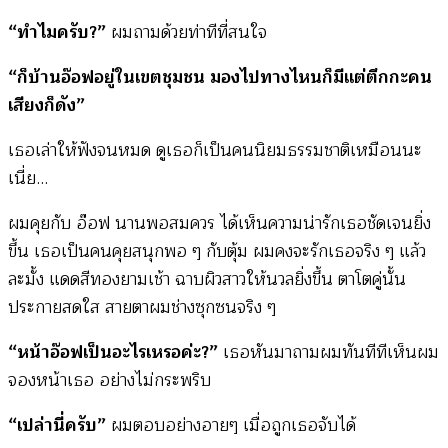
“ทำไมครับ?”
ผมถามด้วยท่าทีที่สนใจ
“ก็บ้านอ๊อฟอยู่ในเขตชุมชน มองไปทางไหนก็มีแต่ตึกกะคน
เสียงก็ดัง”
เธอเล่าให้ฟังจนหมด ดูเธอก็เป็นคนนิยมธรรมชาติเหมือนนะ
เนี่ย…
ผมคุยกับ อ๊อฟ นานพอสมควร ได้เห็นความน่ารักเธอชัดเจนยิ่ง
ขึ้น เธอเป็นคนคุยสนุกพอ ๆ กับตุ้ม ผมคงจะรักเธอจริง ๆ แล้ว
ละมั้ง แดดสีทองยามเช้า ฉาบผิวสาวให้นวลยิ่งขึ้น ตาโตคู่นั้น
ประกายสดใส สายตาผมช่างซุกซนจริง ๆ
“หน้าอ๊อฟเป็นอะไรเหรอค่ะ?”
เธอหันมาถามผมทันทีทีเห็นผม
จองหน้าเธอ อย่างไม่กระพริบ
“เปล่านี่ครับ”
ผมตอบอย่างอายๆ เมื่อถูกเธอจับได้