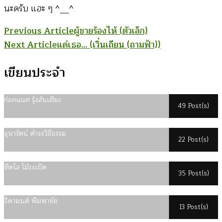
นะครับ แฮะ ๆ ^__^
Post
Previous Article
ผู้ชายร้องไห้ (ตัวเล็ก)
Next Article
แด่เธอ… (เวิ่นเถียน (ถามฟ้า))
Navigation
เขียนประจำ
ก่อคเณศ รุ้งสันเทียะ
49 Post(s)
จุฬารัตน์ ดำรงวิถีธรรม
22 Post(s)
ทิดโส โม้ระเบิด
35 Post(s)
ธิดามนต์ พิมพาชัย
13 Post(s)