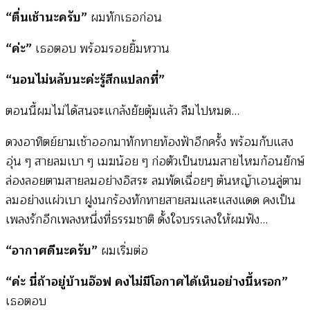
“ตื่นเช้านะครับ”
ผมทักเธอก่อน
“ค่ะ”
เธอตอบ พร้อมรอยยิ้มหวาน
“นอนไม่หลับนะค่ะรู้สึกแปลกที่”
ตอนนี้ผมไม่ได้สนจะแกล้งยัยตุ้มแล้ว ลืมไปหมด…
ดวงอาทิตย์ยามเช้าออกมาทักทายท้องฟ้าอีกครั้ง พร้อมกับแสง
อุ่น ๆ สายลมเบา ๆ เมฆน้อย ๆ ก่อตัวเป็นขนมสายไหมก้อนยักษ์
ล่องลอยตามสายลมอย่างอิสระ ลมพัดเฉื่อยๆ ต้นหญ้าเอนลู่ตาม
ลมอย่างแผ่วเบา ฝูงนกร้องทักทายสายสมและแสงแดด คงเป็น
เพลงรักอีกเพลงหนึ่งที่ธรรมชาติ ดั้งใจบรรเลงให้ผมฟัง…
“อากาศดีนะครับ”
ผมเริ่มต่อ
“ค่ะ นี่ถ้าอยู่บ้านอ๊อฟ คงไม่มีโอกาศได้เห็นอย่างนี้หรอก”
เธอตอบ