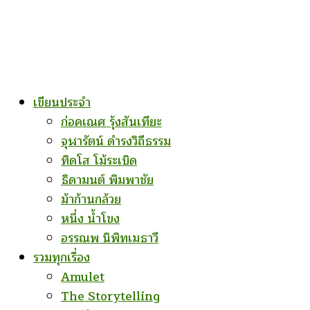
เขียนประจำ
ก่อคเณศ รุ้งสันเทียะ
จุฬารัตน์ ดำรงวิถีธรรม
ทิดโส โม้ระเบิด
ธิดามนต์ พิมพาชัย
ม้าก้านกล้วย
หนึ่ง น้ำโขง
อรรณพ นิพิทเมธาวี
รวมทุกเรื่อง
Amulet
The Storytelling