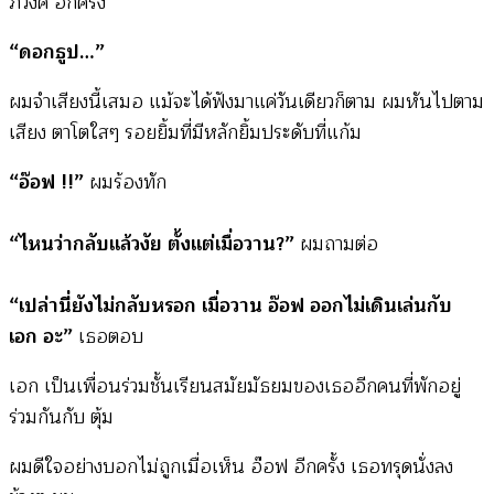
ภวังค์ อีกครั้ง
“ดอกธูป…”
ผมจำเสียงนี้เสมอ แม้จะได้ฟังมาแค่วันเดียวก็ตาม ผมหันไปตาม
เสียง ตาโตใสๆ รอยยิ้มที่มีหลักยิ้มประดับที่แก้ม
“อ๊อฟ !!”
ผมร้องทัก
“ไหนว่ากลับแล้วงัย ตั้งแต่เมื่อวาน?”
ผมถามต่อ
“เปล่านี่ยังไม่กลับหรอก เมื่อวาน อ๊อฟ ออกไม่เดินเล่นกับ
เอก อะ”
เธอตอบ
เอก เป็นเพื่อนร่วมชั้นเรียนสมัยมัธยมของเธออีกคนที่พักอยู่
ร่วมกันกับ ตุ้ม
ผมดีใจอย่างบอกไม่ถูกเมื่อเห็น อ๊อฟ อีกครั้ง เธอทรุดนั่งลง