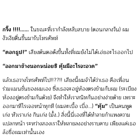
แม่
น้อง
ท๊อป
กริ๊ง !!!!……
ในขณะที่เรากำลังหลับสบาย (ตอนกลางวัน) ผม
(ดอก
งัวเงียตื่นขึ้นมารับโทรศัพท์
ธูป)
“ดอกธูป!”
เสียงต้นตอดังขึ้นทั้งที่ผมยังไม่ได้เอ่ยอะไรออกไป
“ออกมาข้างนอกหน่อยซิ ตุ้มมีอะไรจะอวด”
แล้วเธอวางโทรศัพท์ไป!!??!! เสียงนี้ผมจำได้ว่าเธอ คือเพื่อน
ร่วมแมนชั่นของผมเอง ซึ่งเธอจะอยู่ห้องตรงข้ามกับผม (ระเบียง
ห้องอยู่ตรงข้ามกันด้วย) จึงทำให้เราสนิทกันอย่างง่ายด้าย เพราะ
ออกมาทีไรเจอหน้าทุกที (ผมละเบื้อ เบื่อ…)
“ตุ้ม”
เป็นคนพูด
เก่ง หัวเราเก่ง กินเก่ง (มั้ง..) สิ่งนี้นี่เองที่ได้ทำลายกำแพงความ
แปลกหน้า ระหว่างสองเราให้ทลายลงอย่างราบคาบ เพียงแค่เธอ
ล้อชื่อผมเท่านั้นเอง