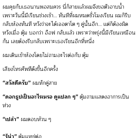
ผมคุยกับเธอนานพอสมควร นี่ก็สายแล้วผมจึงขอตัวอาบน้ำ
เพราะวันนี้มีเรียนช่วงเช้า… ทันทีที่ผมหมดชั่วโมงเรียน ผมก็รีบ
กลับห้องทันที หวังว่าจะได้เจอตาโต ๆ คู่นั้นอีก… แต่ก็ต้องผิด
หวังเมื่อ ตุ้ม บอกว่า อ๊อฟ กลับแล้ว เพราะว่าพรุ่งนี้มีเรียนเหมือน
กัน เลยต้องรีบกลับเพราะเธอเรียนอีกที่หนึ่ง
ผมเดินเข้าห้องโดยไม่ถามอะไรต่อกับ ตุ้ม
เสียงโทรศัพทืดังขึ้นอีกครั้ง
“สวัสดีครับ”
ผมทักคู่สาย
“ดอกธูปเป็นอะไรเหรอ ดูแปลก ๆ”
ตุ้มถามแสดงอาการเป็น
ห่วง
“เปล่า”
ผมตอบห้วน ๆ
“รู้น่า”
ตุ้มแหย่ต่อ