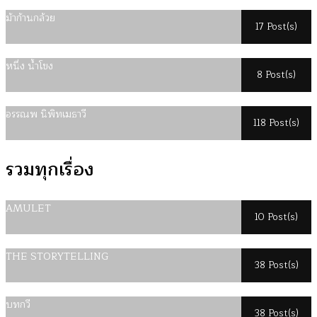
ม้าก้านกล้วย
17 Post(s)
หนึ่ง น้ำโขง
8 Post(s)
อรรณพ นิพิทเมธาวี
118 Post(s)
รวมทุกเรื่อง
AMULET
10 Post(s)
THE STORYTELLING
38 Post(s)
บทกวี
38 Post(s)