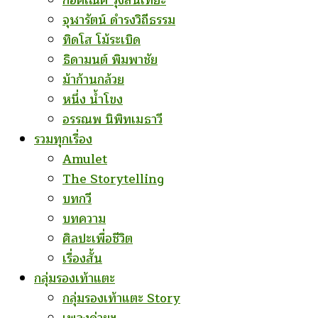
ก่อคเณศ รุ้งสันเทียะ
จุฬารัตน์ ดำรงวิถีธรรม
ทิดโส โม้ระเบิด
ธิดามนต์ พิมพาชัย
ม้าก้านกล้วย
หนึ่ง น้ำโขง
อรรณพ นิพิทเมธาวี
รวมทุกเรื่อง
Amulet
The Storytelling
บทกวี
บทความ
ศิลปะเพื่อชีวิต
เรื่องสั้น
กลุ่มรองเท้าแตะ
กลุ่มรองเท้าแตะ Story