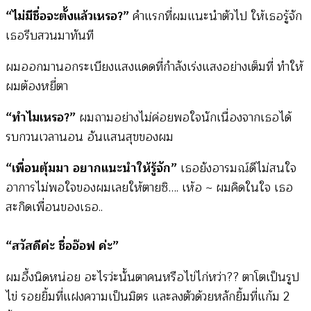
“ไม่มีชื่อจะตั้งแล้วเหรอ?”
คำแรกที่ผมแนะนำตัวไป ให้เธอรู้จัก
เธอรีบสวนมาทันที
ผมออกมานอกระเบียงแสงแดดที่กำลังเร่งแสงอย่างเต็มที่ ทำให้
ผมต้องหยี่ตา
“ทำไมเหรอ?”
ผมถามอย่างไม่ค่อยพอใจนักเนื่องจากเธอได้
รบกวนเวลานอน อันแสนสุขของผม
“เพื่อนตุ้มมา อยากแนะนำให้รู้จัก”
เธอยังอารมณ์ดีไม่สนใจ
อาการไม่พอใจของผมเลยให้ตายซิ…. เห้อ ~ ผมคิดในใจ เธอ
สะกิดเพื่อนของเธอ..
“สวัสดีค่ะ ชื่ออ๊อฟ ค่ะ”
ผมอึ้งนิดหน่อย อะไรว่ะนั้นตาคนหรือไข่ไก่หว่า?? ตาโตเป็นรูป
ไข่ รอยยิ้มที่แฝงความเป็นมิตร และลงตัวด้วยหลักยิ้มที่แก้ม 2