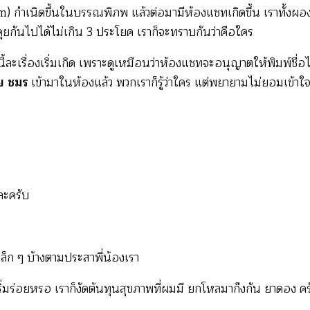
ำเนิดขึ้นในบรรณพิภพ แล้วต่อมามีห้องแชทเกิดขึ้น เราทั้งผองต่าง
ุยกันไปได้ไม่เกิน 3 ประโยค เราก็จะทราบกันว่าคือใคร
ทีนี้ละเรื่องเริ่มเกิด เพราะดูเหมือนว่าห้องแชทจะอนุญาตให้พิมพ์ชื
๋ย ชมร
เข้ามาในห้องแล้ว พวกเราก็รู้ว่าใคร แต่พยายามไม่ยอมเข้าใ
ละครับ
ก ๆ บ้างตามประสาพี่น้องเรา
ย์เริ่มร่อยหรอ เราก็งัดต้นทุนสุขภาพที่ผมมี ยกโหลมาก๊งกัน ยาดอง คร