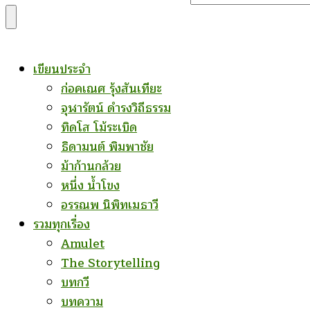
for
Something?
เขียนประจำ
ก่อคเณศ รุ้งสันเทียะ
จุฬารัตน์ ดำรงวิถีธรรม
ทิดโส โม้ระเบิด
ธิดามนต์ พิมพาชัย
ม้าก้านกล้วย
หนึ่ง น้ำโขง
อรรณพ นิพิทเมธาวี
รวมทุกเรื่อง
Amulet
The Storytelling
บทกวี
บทความ