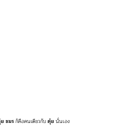
ุ๋ย ชมร
ก็คือคนเดียวกับ
ตุ๋ย
นั่นเอง