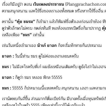
เรื่องก็มีอยู่ว่า ตอน
เว็บเพลงประชาชน
(Plangprachachon.com) ก
ความสนุกสนาน และใช้ชื่อของเราเองทั้งหมด หรือหากใช้ชื่ออื่น ค
ครานั้น
“ตุ๋ย ชมรม”
ก็เข้ามา แล้วก็พิมพ์ชื่อตัวเองก่อนเข้าห้อง 
ดูว่าตัวอักษรไม่ครบ กดส่งทันที พอห้องแชทเปิดชื่อก็มาปรากฏ
ตุ
เหลือเพียง
“ชมร”
เท่านั้น
เช่นวันหนึ่งเข้ามาเจอ
น้าเก๋ ยาจก
ก็จะเริ่มทักทายกันประมาณ
ยาจก :
วันนี้ท่าน ชมร ดูไม่ค่อยเฮฮาเลยนะครับ
ชมร :
ไม่มีอะไรครับพี่เก๋ ผมยังเหมือนเดิมครับ ดูยังไงว่าไม่เฮฮา
ยาจก :
ก็ดูว่า ชมร หงอย พิกล 55555
ชมร :
55555 ก็ประมาณนี้แหละครับ สนุกสนาน เฮฮา และลามกเล็
เรานัดพบกันถี่ขึ้น ส่วนมากก็ดื่มเบียร์กัน มีบางครั้งเมื่อทุนทรัพ
เหลืออะไรในครัว 5555 เพียงเท่านี้เราก็ได้เฮกันแล้ว