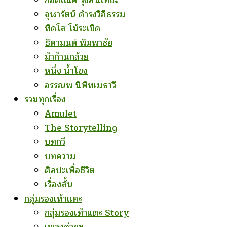
ก่อคเณศ รุ้งสันเทียะ
จุฬารัตน์ ดำรงวิถีธรรม
ทิดโส โม้ระเบิด
ธิดามนต์ พิมพาชัย
ม้าก้านกล้วย
หนึ่ง น้ำโขง
อรรณพ นิพิทเมธาวี
รวมทุกเรื่อง
Amulet
The Storytelling
บทกวี
บทความ
ศิลปะเพื่อชีวิต
เรื่องสั้น
กลุ่มรองเท้าแตะ
กลุ่มรองเท้าแตะ Story