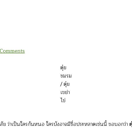
on
 Comments
อาลัย
‘ตุ๋ย
ตุ๋ย
ชมร’
ชมรม
:
/ ตุ๋ย
ตอน
เขย่า
ที่
ไข่
2
งสัย ว่าเป็นใครกันหนอ ใครบังอาจมีชื่อประหลาดเช่นนี้ ขอบอกว่า
ต