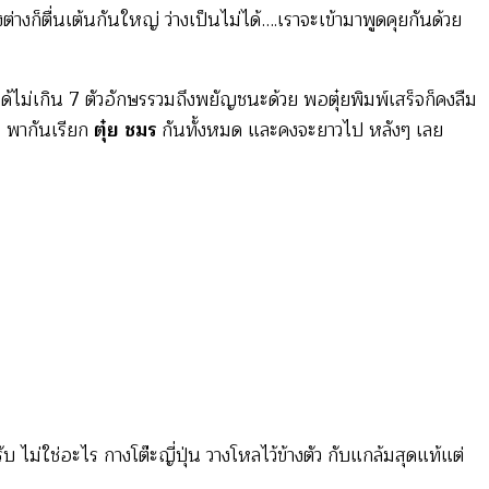
ก็ตื่นเต้นกันใหญ่ ว่างเป็นไม่ได้….เราจะเข้ามาพูดคุยกันด้วย
่อได้ไม่เกิน 7 ตัวอักษรรวมถึงพยัญชนะด้วย พอตุ๋ยพิมพ์เสร็จก็คงลืม
จ พากันเรียก
ตุ๋ย ชมร
กันทั้งหมด และคงจะยาวไป หลังๆ เลย
ับ ไม่ใช่อะไร กางโต๊ะญี่ปุ่น วางโหลไว้ข้างตัว กับแกล้มสุดแท้แต่