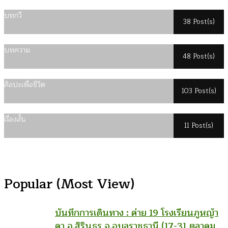
บทกวี
38 Post(s)
บทความ
48 Post(s)
ศิลปะเพื่อชีวิต
103 Post(s)
เรื่องสั้น
11 Post(s)
Popular (Most View)
บันทึกการเดินทาง : ค่าย 19 โรงเรียนภูหญ้า
คา อ.สิรินธร จ.อุบลราชธานี (17-31 ตุลาคม