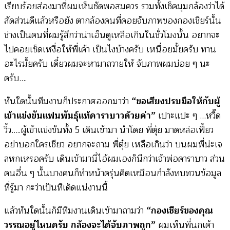
เรียบร้อยส่องมาที่ผมเห็นชัดพอสมควร รวมทั้งเช็คมุมกล้องว่าได้
สัดส่วนดีแล้วหรือยัง ตากล้องคนที่คอยจับภาพของกองเชียร์นั้น
ช่างเป็นคนที่ผมรู้สึกว่าน่าเอ็นดูเหลือเกินในชั่วโมงนั้น อยากจะ
ไปคอยเช็ดเหงื่อให้พี่เค้า เป็นไงบ้างครับ เหนื่อยมั้ยครับ ทาน
อะไรมั้ยครับ เดี๋ยวผมจะหามาถวายให้ จับภาพผมบ่อย ๆ นะ
ครับ….
ทันใดนั้นทีมงานก็ประกาศออกมาว่า
“ขอเสียงปรบมือให้กับผู้
เข้าแข่งขันแฟนพันธุ์แท้คาราบาวด้วยค่า”
เปาะแปะ ๆ …หวี๊ด
วิ้ว…..ผู้เข้าแข่งขันทั้ง 5 เดินเข้ามา นำโดย พี่ตุ๋ย มาดหล่อเฟี้ยว
อย่าบอกใครเชียว อยากจะถาม พี่ตุ๋ย เหลือเกินว่า บนผมพี่น่ะเจ
ลหกเหรอครับ เดินเข้ามานี่ไอ้ผมเองก็นึกว่าเจ้าพ่อคาราบาว ส่วน
คนอื่น ๆ นั้นบางคนก็ทำหน้าครุ่นคิดเหมือนกำลังทบทวนข้อมูล
ที่รู้มา กะว่าเป็นทีเด็ดแน่งานนี้
แล้วทันใดนั้นก็มีทีมงานเดินเข้ามาถามว่า
“กองเชียร์ของคุณ
วรรณอยู่ไหนครับ กล้องจะได้จับภาพถูก”
ผมเห็นพี่นกเค้า