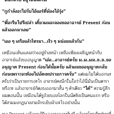
“กูกำลังจะไปรับไอ้แอร์ที่ห้องไอ้รุ่ง”
“พี่จะรีบไปรึเปล่า เดี๋ยวผมจะลองขออาจารย์ Present ก่อน
แล้วออกมาเลย”
“เออ ๆ เสร็จแล้วโทรมา…เร็ว ๆ หน่อยแล้วกัน”
เหมือนเห็นแสงสว่างอยู่ข้างหน้า เหลือเพียงเผชิญหน้ากับ
อาจารย์แล้วขออนุญาต
“เอ่อ…อาจารย์ครับ ผ..ผ..ผม..ข..ข..ขอ
อนุญาต Present ก่อนได้มั้ยครับ แล้วผมขออนุญาตกลับ
ก่อนเพราะจะต้องไปอัดเทปรายการครับ”
แต่ผมไม่ได้บอกนะ
ครับว่าเป็นรายการอะไร อาจารย์คงนึกในใจว่าไอ้นี่มันเป็นดารา
หรือวะ แล้วอาจารย์ก็ตอบออกมาสั้น ๆ คำเดียว
“ได้”
ความรู้สึก
ผมตอนนั้น เหมือนได้ชูถ้วยบอลโลกในนัดชิงเป็นคนแรก หรือ
ได้สวมมงกฏนางงามจักรเย็บผ้าอะไรอย่างนั้น