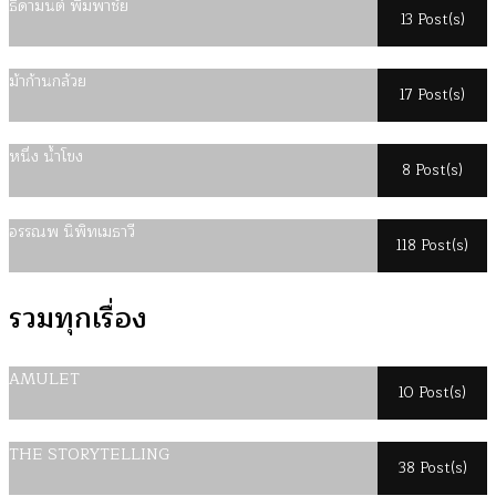
ธิดามนต์ พิมพาชัย
13 Post(s)
ม้าก้านกล้วย
17 Post(s)
หนึ่ง น้ำโขง
8 Post(s)
อรรณพ นิพิทเมธาวี
118 Post(s)
รวมทุกเรื่อง
AMULET
10 Post(s)
THE STORYTELLING
38 Post(s)