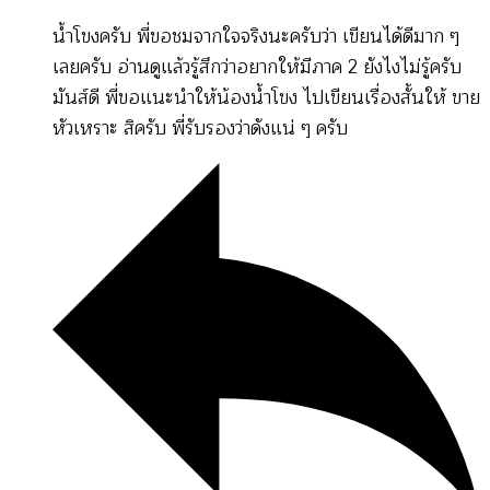
น้ำโขงครับ พี่ขอชมจากใจจริงนะครับว่า เขียนได้ดีมาก ๆ
เลยครับ อ่านดูแล้วรู้สึกว่าอยากให้มีภาค 2 ยังไงไม่รู้ครับ
มันส์ดี พี่ขอแนะนำให้น้องน้ำโขง ไปเขียนเรื่องสั้นให้ ขาย
หัวเหราะ สิครับ พี่รับรองว่าดังแน่ ๆ ครับ