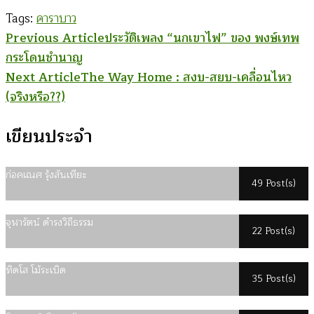
Tags:
คาราบาว
Post
Previous Article
ประวัติเพลง “นกเขาไฟ” ของ พงษ์เทพ
กระโดนชำนาญ
Navigation
Next Article
The Way Home : สงบ-สยบ-เคลื่อนไหว
(จริงหรือ??)
เขียนประจำ
ก่อคเณศ รุ้งสันเทียะ
49 Post(s)
จุฬารัตน์ ดำรงวิถีธรรม
22 Post(s)
ทิดโส โม้ระเบิด
35 Post(s)