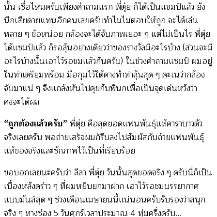
นั้น เชื่อไหมครับเพียงคำถามแรก พี่ตุ๋ย ก็ได้เป็นแชมป์แล้ว ยัง
นึกเสียดายแทนอีกคนเลยครับทำไมไม่ตอบให้ถูก จะได้เล่น
หลาย ๆ ข้อหน่อย กล้องจะได้จับภาพเยอะ ๆ แต่ไม่เป็นไร พี่ตุ๋ย
ได้แชมป์แล้ว ก็รอลุ้นอย่างเดียวว่าของรางวัลมีอะไรบ้าง (ส่วนจะมี
อะไรบ้างนั้นเอาไว้รอชมแล้วกันครับ) ในช่วงคำถามแชมป์ ผมอยู่
ในท่าเตรียมพร้อม มือกุมไว้ใต้คางทำท่าลุ้นสุด ๆ คะเนว่ากล้อง
จับมาแน่ ๆ จึงแกล้งหันไปคุยกับพี่นกเพื่อเป็นจุดเด่นหวังว่า
คงจะได้ผล
“ถูกต้องแล้วครับ”
พี่ตุ๋ย คือสุดยอดแฟนพันธุ์แท้คาราบาวตัว
จริงเลยครับ พอถ่ายเสร็จผมก็รีบลงไปสัมผัสกับถ้วยแฟนพันธุ์
แท้ของจริงและชักภาพไว้เป็นที่เรียบร้อย
ขอบอกเลยนะครับว่า ลีลา พี่ตุ๋ย วันนั้นสุดยอดจริง ๆ ครับนี่ก็เป็น
เบื้องหลังคร่าว ๆ ที่ผมหยิบยกมาฝาก เอาไว้รอชมบรรยากาศ
แบบมันส์สุด ๆ ช่วงเดือนเมษายนนี้แน่นอนครับรับรองว่าสนุก
จริง ๆ ทางช่อง 5 วันศุกร์เวลาประมาณ 4 ทุ่มครึ่งครับ…