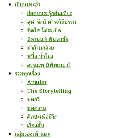
เขียนประจำ
ก่อคเณศ รุ้งสันเทียะ
จุฬารัตน์ ดำรงวิถีธรรม
ทิดโส โม้ระเบิด
ธิดามนต์ พิมพาชัย
ม้าก้านกล้วย
หนึ่ง น้ำโขง
อรรณพ นิพิทเมธาวี
รวมทุกเรื่อง
Amulet
The Storytelling
บทกวี
บทความ
ศิลปะเพื่อชีวิต
เรื่องสั้น
กลุ่มรองเท้าแตะ