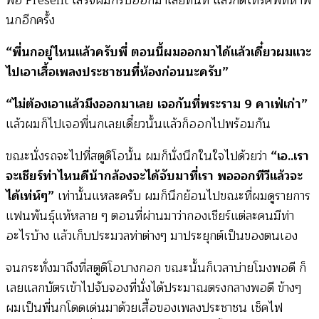
พอ Present เสร็จผมก็รีบออกมาเลยทันที แล้วกดโทรศัพท์หาพี่
นกอีกครั้ง
“พี่นกอยู่ไหนแล้วครับพี่ ตอนนี้ผมออกมาได้แล้วเดี๋ยวผมแวะ
ไปเอาเสื้อเพลงประชาชนที่ห้องก่อนนะครับ”
“ไม่ต้องเอาแล้วมึงออกมาเลย เจอกันที่พระราม 9 คาเฟ่เก่า”
แล้วผมก็ไปเจอพี่นกเลยเดี๋ยวนั้นแล้วก็ออกไปพร้อมกัน
ขณะนั่งรถจะไปที่สตูดิโอนั้น ผมก็นั่งนึกในใจไปด้วยว่า
“เอ..เรา
จะเชียร์ท่าไหนดีน้ากล้องจะได้จับมาที่เรา พอออกทีวีแล้วจะ
ได้เท่ห์ๆ”
เท่านั้นแหละครับ ผมก็นึกย้อนไปขณะที่ผมดูรายการ
แฟนพันธุ์แท้หลาย ๆ ตอนที่ผ่านมาว่ากองเชียร์แต่ละคนมีท่า
อะไรบ้าง แล้วเก็บประมวลท่าต่างๆ มาประยุกต์เป็นของตนเอง
จนกระทั่งมาถึงที่สตูดิโอบางกอก ขณะนั้นก็เวลาบ่ายโมงพอดี ก็
เลยแลกบัตรเข้าไปจับจองที่นั่งได้ประมาณตรงกลางพอดี ข้างๆ
ผมเป็นพี่นกโดดเด่นมาด้วยเสื้อของเพลงประชาชน เช็คไฟ