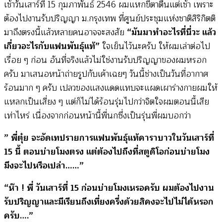
เช้าวันเสาร์ที่ 15 กุมภาพันธ์ 2546 ผมแหกขี้ตาตื่นแต่เช้า เพราะ
ต้องไปงานรับปริญญา ม.กรุงเทพ ที่ศูนย์ประชุมแห่งชาติสิริกิตติ
มาถึงตรงนี้แล้วหลายคนอาจจะสงสัย
“มันมาทำอะไรที่นี่วะ แล้ว
เกี่ยวอะไรกับแฟนพันธุ์แท้”
ใจเย็นไว้นะครับ ให้ผมเล่าต่อไป
เรื่อย ๆ ก่อน อันที่จริงแล้วไม่ใช่งานรับปริญญาของผมหรอก
ครับ มาเสนอหน้าถ่ายรูปกับเค้าเฉยๆ วันนี้ช่างเป็นวันที่อากาศ
ร้อนมาก ๆ ครับ เปลวของแสงแดดแทบจะแผดเผาร่างกายผมให้
แหลกเป็นเสี่ยง ๆ แต่ก็ไม่ได้ร้อนรุ่มไปกว่าจิตใจผมตอนนี้เสีย
เท่าไหร่ เนื่องจากก่อนหน้านี้พี่นกซึ่งเป็นรุ่นพี่ผมบอกว่า
” พี่ตุ๋ย จะอัดเทปรายการแฟนพันธุ์แท้คาราบาวในวันเสาร์ที่
15 นี้ ตอนบ่ายโมงตรง แต่ต้องไปถึงที่สตูดิโอก่อนบ่ายโมง
มึงจะไปหรือเปล่า……”
“ห๊า ! พี่ วันเสาร์ที่ 15 ก่อนบ่ายโมงเหรอครับ ผมต้องไปงาน
รับปริญญาและมีเรียนถึงเที่ยงครึ่งด้วยสิคงจะไปไม่ได้หรอก
ครับ….”