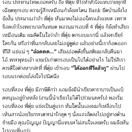
รอบ ประทานโทษเถอะครับ ถึง พี่ตุ๋ย ทีไรทำหัวใจแทบวายทุกที
เฉียดทุกรอบ ความรู้สึกเหมือนกำลังจะโดน Bank ยึดบ้านยังไง
ยังงั้น ประมาณว่าถ้า พี่ตุ๋ย หันมาคงไม่เจอใครแล้วแหละ เพราะ
ช็อคเข้าโรงพยาบาลกันหมด พอวนมารอบที่ 4 พี่ตุ๋ย ก็ยังทำเสียว
เหมือนเดิม ผมคิดในใจว่าถ้า พี่ตุ๋ย ตกรอบแรกนี่ แล้วจะเชียร์
ใครกัน หรือว่าพี่นกกลับเลยไม่อยู่ดูต่อ แล้วอย่างนี้เราก็อดออก
ทีวีสิ แย่แน่ ๆ
“อ่อดดด…”
เสียงอ่อดดังขึ้นสติผมกลับคืนมา
โอ้..พระพุทธเจ้า แชมป์เก่าตกรอบเป็นไปได้อย่างไร ไม่ใช่สิเรา
ควรดีใจต่างหากล่ะที่ พี่ตุ๋ย เข้ารอบ
“ได้ออกทีวีแล้วกู”
ผ่านไป
รอบแรกค่อยโล่งใจไปนิดนึง
รอบที่สอง พี่ตุ๋ย มีภาษีดีกว่า แถมยังมีน้าเขียวคาราบาวเป็นแบ็
คหนุนอยู่ข้างหลัง (งานนี้น้าเขียวไม่ได้ไปร่วมนะครับ) พอเริ่ม
รอบที่สอง พี่ตุ๋ย แข่งเป็นคู่แรก ทันใดนั้นเองผมก็เหลือบไป
เห็นสาวน้อยวัยกระเตาะน่ารักสุด ๆ นั่งแถวถัดลงไปอยู่ทางด้าน
ซ้ายมือ คุณปัญญง ปัญญานี่แทบจะไม่สนใจเลยครับ ผมจึงหัน
ไปถามพี่นกว่า