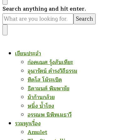
Looking
Search anything and hit enter.
for
Something?
เขียนประจำ
ก่อคเณศ รุ้งสันเทียะ
จุฬารัตน์ ดำรงวิถีธรรม
ทิดโส โม้ระเบิด
ธิดามนต์ พิมพาชัย
ม้าก้านกล้วย
หนึ่ง น้ำโขง
อรรณพ นิพิทเมธาวี
รวมทุกเรื่อง
Amulet