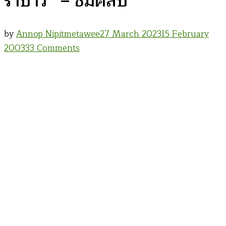
ราบาว” – ชมคลิป
by
Annop Nipitmetawee
27 March 2023
15 February
on
2003
33 Comments
เบื้อง
หลัง
“แฟน
พันธุ์
แท้…
คา
รา
บาว”
–
ชม
คลิป