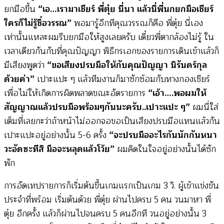
ยกมือขึ้น
“เอ…เรามาเชียร์ พี่ตุ๋ย นี่นา แล้วนี่พี่นกยกมือเชียร์
ใครก็ไม่รู้ชื่อวรรณ”
พอมารู้อีกทีคุณวรรณก็คือ พี่ตุ๋ย นี่เอง
เท่านั้นแหละผมรีบยกมือให้สูงเลยครับ เดี๋ยวพี่ตากล้องไม่รู้ ใน
เวลาเดียวกันกับที่คุณปัญญา พิธีกรเอกของรายการเดินเข้าแล้วก็
มีเสียงพูดว่า
“ขอเสียงปรบมือให้กับคุณปัญญา นิรันดร์กุล
ด้วยค่า”
เปาะแปะ ๆ แล้วทีมงานก็มาซักซ้อมกับทางกองเชียร์
เพื่อไม่ให้เกิดการผิดพลาดขณะอัดรายการ
“เอ้า….พอผมให้
สัญญาณแล้วปรบมือพร้อมๆกันนะครับ..เปาะแปะ ๆ”
ผมนี่ใส่
เต็มที่เลยกะว่าถ้าหน้าไม่ออกจอขอเป็นเสียงปรบมือแทนแล้วกัน
เปาะแปะอยู่อย่างนั้น 5-6 ครั้ง
“จะปรบมืออะไรกันนักกันหนา
วะอัดซะทีสิ มือจะหลุดแล้วโว้ย”
ผมคิดในใจอยู่อย่างนั้นได้ซัก
พัก
การอัดเทปรายการก็เริ่มต้นขึ้นเกมแรกเป็นเกม 3 วิ. ผู้เข้าแข่งขัน
ประจำที่พร้อม เริ่มต้นด้วย พี่ตุ๋ย ผ่านไปครบ 5 คน วนมาหา พี่
ตุ๋ย อีกครั้ง แล้วก็ผ่านไปจนครบ 5 คนอีกที วนอยู่อย่างนั้น 3