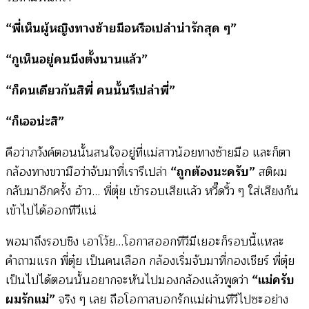
“พี่เห็นผู้หญิงทางซ้ายมือหรือเปล่าน่ารักสุด ๆ”
“กูเห็นอยู่คนนึงตั้งนานแล้ว”
“ก็คนเดียวกันสิพี่ คนนั้นรึเปล่าพี่”
“ก็เออน่ะสิ”
คือว่าภวังค์ตอนนั้นสนใจอยู่ที่แม่สาวน้อยทางซ้ายมือ และก็ตา
กล้องทางขวามือว่าจับมาที่เรารึเปล่า
“ถูกต้องนะครับ”
สติผม
กลับมาอีกครั้ง อ้าว… พี่ตุ๋ย เข้ารอบเสียแล้ว หวี๊ดวิ้ว ๆ ใส่เสียงกัน
เข้าไปได้ออกทีวีแน่
พอมาถึงรอบชิง เอาโว้ย…โอกาสออกทีวีมีเยอะก็รอบนี้แหละ
คำถามแรก พี่ตุ๋ย เป็นคนเลือก กล้องเริ่มจับมาที่กองเชียร์ พี่ตุ๋ย
เป็นไปได้ตอนนั้นอยากจะหันไปมองกล้องแล้วพูดว่า
“แม่ครับ
ผมรักแม่”
จริง ๆ เลย ถือโอกาสบอกรักแม่ผ่านทีวีไปซะอย่าง