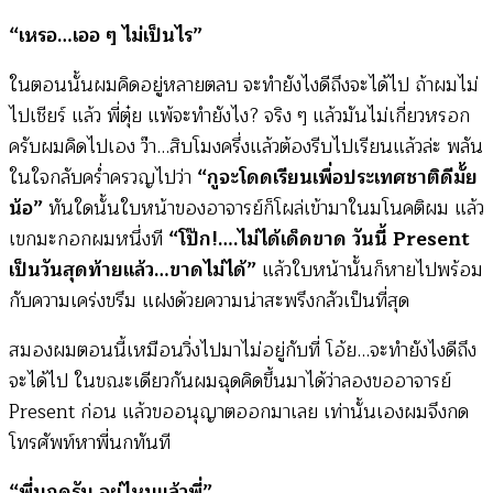
“เหรอ…เออ ๆ ไม่เป็นไร”
ในตอนนั้นผมคิดอยู่หลายตลบ จะทำยังไงดีถึงจะได้ไป ถ้าผมไม่
ไปเชียร์ แล้ว พี่ตุ๋ย แพ้จะทำยังไง? จริง ๆ แล้วมันไม่เกี่ยวหรอก
ครับผมคิดไปเอง ว๊า…สิบโมงครึ่งแล้วต้องรีบไปเรียนแล้วล่ะ พลัน
ในใจกลับคร่ำครวญไปว่า
“กูจะโดดเรียนเพื่อประเทศชาติดีมั้ย
น้อ”
ทันใดนั้นใบหน้าของอาจารย์ก็โผล่เข้ามาในมโนคติผม แล้ว
เขกมะกอกผมหนึ่งที
“โป๊ก!….ไม่ได้เด็ดขาด วันนี้ Present
เป็นวันสุดท้ายแล้ว…ขาดไม่ได้”
แล้วใบหน้านั้นก็หายไปพร้อม
กับความเคร่งขรึม แฝงด้วยความน่าสะพรึงกลัวเป็นที่สุด
สมองผมตอนนี้เหมือนวิ่งไปมาไม่อยู่กับที่ โอ้ย…จะทำยังไงดีถึง
จะได้ไป ในขณะเดียวกันผมฉุดคิดขึ้นมาได้ว่าลองขออาจารย์
Present ก่อน แล้วขออนุญาตออกมาเลย เท่านั้นเองผมจึงกด
โทรศัพท์หาพี่นกทันที
“พี่นกครับ อยู่ไหนแล้วพี่”