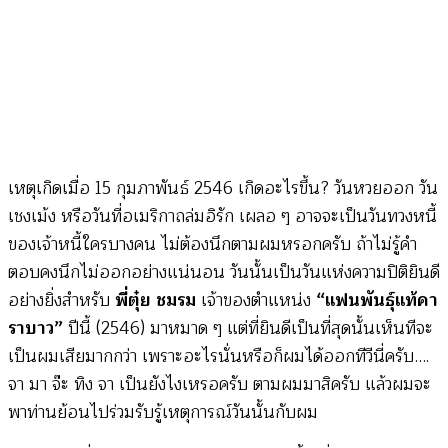
เหตุเกิดเมื่อ 15 กุมภาพันธ์ 2546 เกิดอะไรขึ้น? วันหวยออก วัน
เชงเม้ง หรือวันที่อเมริกาถล่มอิรัก เผลอ ๆ อาจจะเป็นวันทวงหนี้
ของเจ้าหนี้ใครบางคน ไม่ต้องนึกตามผมหรอกครับ ถ้าไม่รู้คำ
ตอบคงนึกไม่ออกอย่างแน่นอน วันนั้นเป็นวันแห่งความปิติยินดี
อย่างยิ่งสำหรับ
พี่ตุ๋ย ชมรม
เจ้าของตำแหน่ง
“แฟนพันธุ์แท้คา
ราบาว”
ปีนี้ (2546) มาหมาด ๆ แต่ที่ยินดีเป็นที่สุดนั้นเห็นทีจะ
เป็นผมเสียมากกว่า เพราะอะไรนั่นหรือก็ผมได้ออกทีวีนี่ครับ….
จา มา จ๊ะ ทิง จา เป็นยังไงเหรอครับ ตามผมมาสิครับ แล้วผมจะ
พาท่านย้อนไปร่วมรับรู้เหตุการณ์วันนั้นกับผม