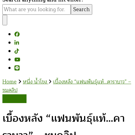
for
Something?
Home
หนึ่ง น้ำโขง
เบื้องหลัง “แฟนพันธุ์แท้…คาราบาว” –
ชมคลิป
หนึ่ง น้ำโขง
เบื้องหลัง “แฟนพันธุ์แท้…คา