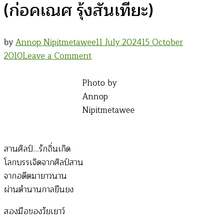
(ก่อคเณศ รุ้งสันเทียะ)
by
Annop Nipitmetawee
11 July 2024
15 October
on
2010
Leave a Comment
บท
กวี
Photo by
–
Annop
สาน
Nipitmetawee
ศิลป์…
รัก
สานศิลป์…รักถิ่นเกิด
ถิ่น
โลกบรรเจิดจากศิลป์สาน
เกิด
จากอดีตมายาวนาน
(ก่อ
ผ่านตำนานกาลยืนยง
คเณศ
รุ้ง
สองมือของวัยเยาว์