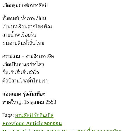
เกิดกลุ่มก่อต่อทางศิลป์
ทั้งดนตรี ทั้งภาพเขียน
เป็นบทเรียนจากไพรพิณ
สายน้ำระเรื่อยริน
ฝนอาบดินทั่วถิ่นไทย
ความงาม – งามจึงบรรเจิด
เกิดเป็นทางอย่างไสว
ยิ้มเย็นรื่นชื่นฉ่ำใจ
ศิลป์สานไกลทั่วไทยเรา
ก่อคเณศ รุ้งสันเทียะ
หาดใหญ่, 15 ตุลาคม 2553
Tags:
สานศิลป์ รักถิ่นเกิด
Post
Previous Article
ดอกอ่อน