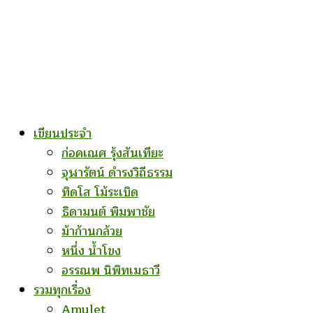
เขียนประจำ
ก่อคเณศ รุ้งสันเทียะ
จุฬารัตน์ ดำรงวิถีธรรม
ทิดโส โม้ระเบิด
ธิดามนต์ พิมพาชัย
ม้าก้านกล้วย
หนึ่ง น้ำโขง
อรรณพ นิพิทเมธาวี
รวมทุกเรื่อง
Amulet