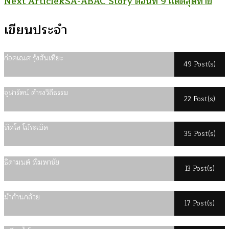
Next Article
RSA-ABAC Story ตอนที่ 9 แดดสุดท้าย
Navigation
เขียนประจำ
ก่อคเณศ รุ้งสันเทียะ
49 Post(s)
จุฬารัตน์ ดำรงวิถีธรรม
22 Post(s)
ทิดโส โม้ระเบิด
35 Post(s)
ธิดามนต์ พิมพาชัย
13 Post(s)
ม้าก้านกล้วย
17 Post(s)