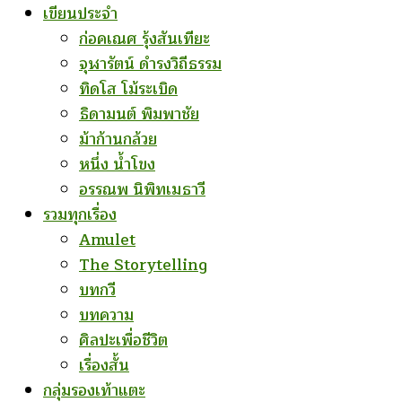
เขียนประจำ
ก่อคเณศ รุ้งสันเทียะ
จุฬารัตน์ ดำรงวิถีธรรม
ทิดโส โม้ระเบิด
ธิดามนต์ พิมพาชัย
ม้าก้านกล้วย
หนึ่ง น้ำโขง
อรรณพ นิพิทเมธาวี
รวมทุกเรื่อง
Amulet
The Storytelling
บทกวี
บทความ
ศิลปะเพื่อชีวิต
เรื่องสั้น
กลุ่มรองเท้าแตะ