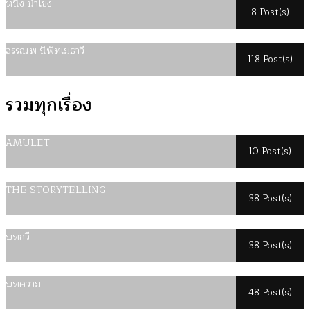
หนึ่ง น้ำโขง
8 Post(s)
อรรณพ นิพิทเมธาวี
118 Post(s)
รวมทุกเรื่อง
AMULET
10 Post(s)
THE STORYTELLING
38 Post(s)
บทกวี
38 Post(s)
บทความ
48 Post(s)