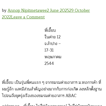
by
Annop Nipitmetawee
2 June 2025
29 October
on
2022
Leave a Comment
อาลัย…..
พี่
พี่เจี๊ยบ
เจี๊ยบ
ในค่าย 12
ค่าย
จ.ลำปาง –
อา
17-31
สาฯ
พฤษภาคม
ม.หอการค้า
2544
พี่เจี๊ยบ เป็นรุ่นพี่คนแรก ๆ จากชมรมค่ายอาสาฯ ม.หอการค้า ที่
ผมรู้จัก และมีส่วนสำคัญอย่างมากกับการก่อเกิด ลงหลักตั้งฐาน
ไปจนถึงยุครุ่งเรืองของชมรมค่ายอาสาฯ ABAC