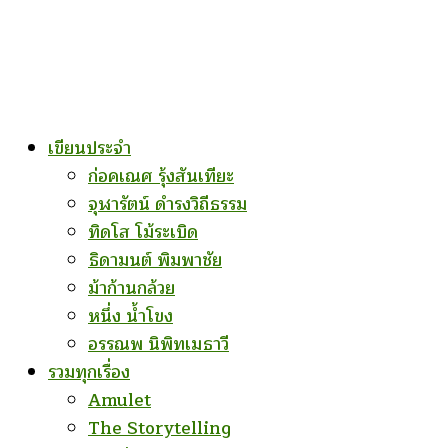
เขียนประจำ
ก่อคเณศ รุ้งสันเทียะ
จุฬารัตน์ ดำรงวิถีธรรม
ทิดโส โม้ระเบิด
ธิดามนต์ พิมพาชัย
ม้าก้านกล้วย
หนึ่ง น้ำโขง
อรรณพ นิพิทเมธาวี
รวมทุกเรื่อง
Amulet
The Storytelling