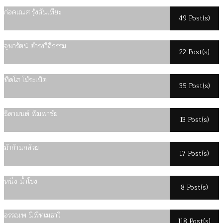
ก่อคเณศ รุ้งสันเทียะ
49 Post(s)
จุฬารัตน์ ดำรงวิถีธรรม
22 Post(s)
ทิดโส โม้ระเบิด
35 Post(s)
ธิดามนต์ พิมพาชัย
13 Post(s)
ม้าก้านกล้วย
17 Post(s)
หนึ่ง น้ำโขง
8 Post(s)
อรรณพ นิพิทเมธาวี
118 Post(s)