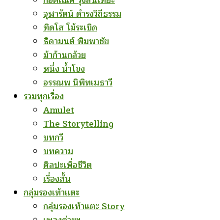
ก่อคเณศ รุ้งสันเทียะ
จุฬารัตน์ ดำรงวิถีธรรม
ทิดโส โม้ระเบิด
ธิดามนต์ พิมพาชัย
ม้าก้านกล้วย
หนึ่ง น้ำโขง
อรรณพ นิพิทเมธาวี
รวมทุกเรื่อง
Amulet
The Storytelling
บทกวี
บทความ
ศิลปะเพื่อชีวิต
เรื่องสั้น
กลุ่มรองเท้าแตะ
กลุ่มรองเท้าแตะ Story