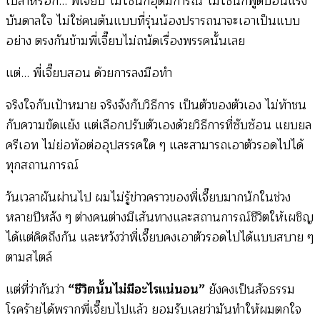
เปล่าหรอก… พี่เจี๊ยบ ไม่ใช่นักอุดมการณ์ ไม่ใช่นักพูดป้อนแรง
บันดาลใจ ไม่ใช่คนต้นแบบที่รุ่นน้องปรารถนาจะเอาเป็นแบบ
อย่าง ตรงกันข้ามพี่เจี๊ยบไม่ถนัดเรื่องพรรคนั้นเลย
แต่… พี่เจี๊ยบสอน ด้วยการลงมือทำ
จริงใจกับเป้าหมาย จริงจังกับวิธีการ เป็นตัวของตัวเอง ไม่ท้าชน
กับความขัดแย้ง แต่เลือกปรับตัวเองด้วยวิธีการที่ซับซ้อน แยบยล
ครีเอท ไม่ย่อท้อต่ออุปสรรคใด ๆ และสามารถเอาตัวรอดไปได้
ทุกสถานการณ์
วันเวลาผันผ่านไป ผมไม่รู้ข่าวคราวของพี่เจี๊ยบมากนักในช่วง
หลายปีหลัง ๆ ต่างคนต่างมีเส้นทางและสถานการณ์ชีวิตให้เผชิญ
ได้แต่คิดถึงกัน และหวังว่าพี่เจี๊ยบคงเอาตัวรอดไปได้แบบสบาย ๆ
ตามสไตล์
แต่ที่ว่ากันว่า
“ชีวิตนั้นไม่มีอะไรแน่นอน”
ยังคงเป็นสัจธรรม
โรคร้ายได้พรากพี่เจี๊ยบไปแล้ว ยอมรับเลยว่ามันทำให้ผมตกใจ