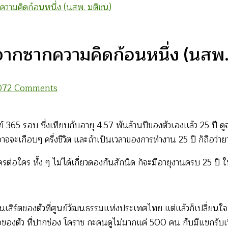
ความคิดก้อนหนึ่ง (นสพ. มติชน)
ญจากซากความคิดก้อนหนึ่ง (นสพ.
on
07
2 Comments
25
ปี
 365 รอบ ซึ่งเทียบกับอายุ 4.57 พันล้านปีของตัวเองแล้ว 25 ปี 
ของ
าจจะเกือบๆ ครึ่งชีวิต และถ้าเป็นเวลาของการทำงาน 25 ปี ก็ถือว่า
“ม้า
แก่”
รต่อใคร ทั้ง ๆ ไม่ได้เกี่ยวดองกันสักนิด ก็จะมีอายุงานครบ 25 ปี ใ
เสียง
ครวญ
จาก
คอนเสิร์ตของตัวที่ศูนย์วัฒนธรรมแห่งประเทศไทย แต่แล้วก็เปลี่
ซาก
อของตัว ที่ปากช่อง โคราช กะคนดูไม่มากแค่ 500 คน กับมีแขกรับเ