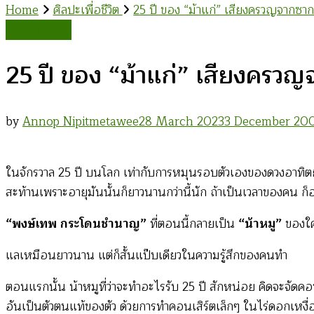
Home
ศิลปะเพื่อชีวิต
25 ปี ของ “ม้าแก่” เสียงครวญจากซาก
ศิลปะเพื่อชีวิต
25 ปี ของ “ม้าแก่” เสียงครว
by
Annop Nipitmetawee
28 March 2023
3 December 20
ในจักรวาล 25 ปี บนโลก เท่ากับการหมุนรอบตัวเองของดวงอาทิตย์
สะท้านเพราะอายุมันนั้นก็ยาวนานกว่านี้นัก ถ้าเป็นเวลาของคน ก็อ
“พงษ์เทพ กระโดนชำนาญ”
ที่ตอนนี้กลายเป็น
“น้าหมู”
ของใค
แลเหมือนยาวนาน แต่ก็สั้นแป๊บเดียวในความรู้สึกของคนทำ
ตอนแรกนั้น น้าหมูที่ว่าจะทำอะไรรับ 25 ปี สักหน่อย คิดจะจัด
อันเป็นตัวตนแท้ของตัว ด้วยการทำคอนเสิร์ตเล็กๆ ในไร่ดอกเหงื่