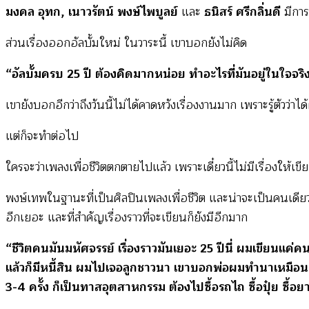
มงคล อุทก, เนาวรัตน์ พงษ์ไพบูลย์
และ
ธนิสร์ ศรีกลิ่นดี
มีการ
ส่วนเรื่องออกอัลบั้มใหม่ ในวาระนี้ เขาบอกยังไม่คิด
“อัลบั้มครบ 25 ปี ต้องคิดมากหน่อย ทำอะไรที่มันอยู่ในใจจริง
เขายังบอกอีกว่าถึงวันนี้ไม่ได้คาดหวังเรื่องงานมาก เพราะรู้ตัวว่าได
แต่ก็จะทำต่อไป
ใครจะว่าเพลงเพื่อชีวิตตกตายไปแล้ว เพราะเดี๋ยวนี้ไม่มีเรื่องให้เ
พงษ์เทพในฐานะที่เป็นศิลปินเพลงเพื่อชีวิต และน่าจะเป็นคนเดียวท
อีกเยอะ และที่สำคัญเรื่องราวที่จะเขียนก็ยังมีอีกมาก
“ชีวิตคนมันมหัศจรรย์ เรื่องราวมันเยอะ 25 ปีนี่ ผมเขียนแค่
แล้วก็มีหนี้สิน ผมไปเจอลูกชาวนา เขาบอกพ่อผมทำนาเหมือนคน
3-4 ครั้ง ก็เป็นทาสอุตสาหกรรม ต้องไปซื้อรถไถ ซื้อปุ๋ย ซื้อยา