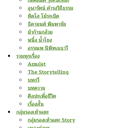
ก่อคเณศ รุ้งสันเทียะ
จุฬารัตน์ ดำรงวิถีธรรม
ทิดโส โม้ระเบิด
ธิดามนต์ พิมพาชัย
ม้าก้านกล้วย
หนึ่ง น้ำโขง
อรรณพ นิพิทเมธาวี
รวมทุกเรื่อง
Amulet
The Storytelling
บทกวี
บทความ
ศิลปะเพื่อชีวิต
เรื่องสั้น
กลุ่มรองเท้าแตะ
กลุ่มรองเท้าแตะ Story