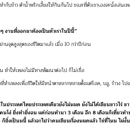
ความ
ทำกับข้าว ตำน้ำพริกเลี้ยงให้กินกันไป ขณะที่ตัวเขาเองจะนั่งเล่น
คิด
ก้อน
หนึ่ง
ๆ งานที่ออกมาต้องเป็นตัวเราในปีนี้”
(นสพ.
มติ
้ผ่านจุดสูงสุดของชีวิตมาแล้ว เมื่อ 10 กว่าปีก่อน
ชน)
ขียน ทำให้เพลงไม่มีทางพัฒนาต่อไป ก็ไม่เชื่อ
ี่ทำเพลงเพื่อชีวิตให้มีหน้าตาหลากหลายตั้งแต่ร็อค, บลู, รำวง ไปจน
คนในประเทศไทยประเทศเดียวยังไม่หมด ยังไม่ได้เขียนชาวไร่ ชาว
โง่ ยิ่งทำยิ่งจน แต่ก่อนทำนา 3 เดือน อีก 8 เดือนก็เที่ยว
 ก็ยิ่งเป็นหนี้ แล้วจะไปว่าคนเขียนเรื่องหมดแล้ว ใช่ที่ไหน ไม่