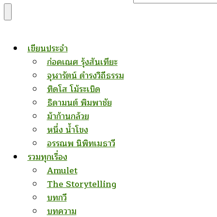
for
Something?
เขียนประจำ
ก่อคเณศ รุ้งสันเทียะ
จุฬารัตน์ ดำรงวิถีธรรม
ทิดโส โม้ระเบิด
ธิดามนต์ พิมพาชัย
ม้าก้านกล้วย
หนึ่ง น้ำโขง
อรรณพ นิพิทเมธาวี
รวมทุกเรื่อง
Amulet
The Storytelling
บทกวี
บทความ