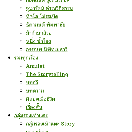
ก่อคเณศ รุ้งสันเทียะ
จุฬารัตน์ ดำรงวิถีธรรม
ทิดโส โม้ระเบิด
ธิดามนต์ พิมพาชัย
ม้าก้านกล้วย
หนึ่ง น้ำโขง
อรรณพ นิพิทเมธาวี
รวมทุกเรื่อง
Amulet
The Storytelling
บทกวี
บทความ
ศิลปะเพื่อชีวิต
เรื่องสั้น
กลุ่มรองเท้าแตะ
กลุ่มรองเท้าแตะ Story