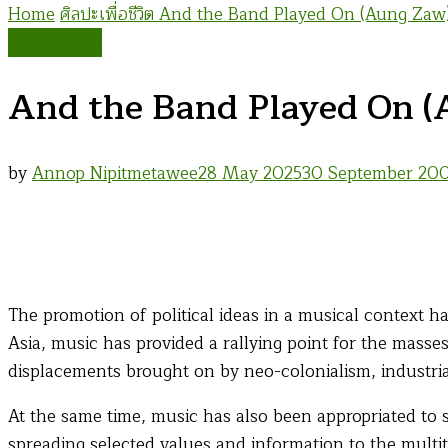
Home
ศิลปะเพื่อชีวิต
And the Band Played On (Aung Zaw
ศิลปะเพื่อชีวิต
And the Band Played On (
by
Annop Nipitmetawee
28 May 2025
30 September 20
The promotion of political ideas in a musical context
Asia, music has provided a rallying point for the masses
displacements brought on by neo-colonialism, industrial
At the same time, music has also been appropriated to
spreading selected values and information to the multi