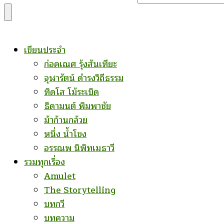
for
Something?
เขียนประจำ
ก่อคเณศ รุ้งสันเทียะ
จุฬารัตน์ ดำรงวิถีธรรม
ทิดโส โม้ระเบิด
ธิดามนต์ พิมพาชัย
ม้าก้านกล้วย
หนึ่ง น้ำโขง
อรรณพ นิพิทเมธาวี
รวมทุกเรื่อง
Amulet
The Storytelling
บทกวี
บทความ