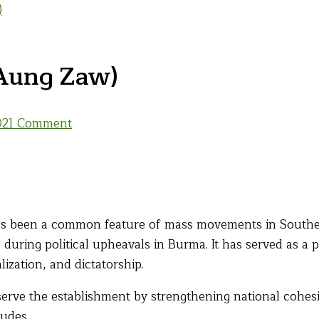
)
Aung Zaw)
on
02
1 Comment
And
the
Band
Played
On
 has been a common feature of mass movements in Southea
(Aung
 during political upheavals in Burma. It has served as a p
Zaw)
ization, and dictatorship.
 serve the establishment by strengthening national cohe
tudes.