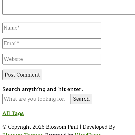
Full
Name
Email
Website
Looking
Search anything and hit enter.
for
Something?
All Tags
© Copyright 2026
Blossom PinIt | Developed By