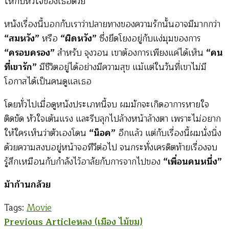
ให้กับหัวใจของเธอด้วย
หนังเรื่องนี้บอกกับเราว่าปลายทางของความรักนั้นอาจมีมากกว่า
“สมหวัง”
หรือ
“ผิดหวัง”
ซึ่งยึดโยงอยู่กับแง่มุมของการ
“ครอบครอง”
สำหรับ จุงวอน เขาต้องการเพียงแค่ได้เห็น
“คน
ที่เขารัก”
มีชีวิตอยู่ได้อย่างมีความสุข แม้แต่ในวันที่เขาไม่มี
โอกาสได้เป็นคนดูแลเธอ
โดยทั่วไปเมื่อดูหนังประเภทนี้จบ ผมมักจะเกิดอาการหายใจ
ติดขัด หัวใจเต้นแรง และรีบลุกไปล้างหน้าล้างตา เพราะไม่อยาก
ให้ใครเห็นว่าตัวเองโดน
“น็อค”
อีกแล้ว แต่กับเรื่องนี้ผมนั่งนิ่ง
ด้วยความสงบอยู่หน้าจอทีวีต่อไป จนกระทั่งเครดิตท้ายเรื่องจบ
รู้สึกเหมือนกับกำลังไว้อาลัยกับการจากไปของ
“เพื่อนคนหนึ่ง”
ม้าก้านกล้วย
Tags:
Movie
Post
Previous Article
หลง (เมือง ไม้ขม)