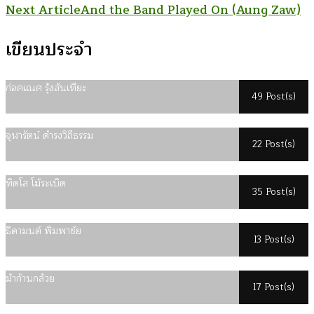
Next Article
And the Band Played On (Aung Zaw)
Navigation
เขียนประจำ
ก่อคเณศ รุ้งสันเทียะ
49 Post(s)
จุฬารัตน์ ดำรงวิถีธรรม
22 Post(s)
ทิดโส โม้ระเบิด
35 Post(s)
ธิดามนต์ พิมพาชัย
13 Post(s)
ม้าก้านกล้วย
17 Post(s)