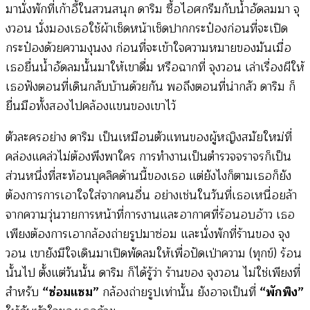
มานั่งพักที่เก้าอี้ในสวนสนุก ดาริม ซื้อไอศกรีมกับน้ำอัดลมมา จุ
งวอน นั่งมองเธอใช้ผ้าเช็ดหน้าเช็ดปากกระป๋องก่อนที่จะเปิด
กระป๋องด้วยความงุนงง ก่อนที่จะเข้าใจความหมายของมันเมื่อ
เธอยื่นน้ำอัดลมนั้นมาให้เขาดื่ม หรือฉากที่ จุงวอน เล่าเรื่องผีให้
เธอฟังตอนที่เดินกลับบ้านด้วยกัน พอถึงตอนที่น่ากลัว ดาริม ก็
ยื่นมือทั้งสองไปคล้องแขนของเขาไว้
ตัวละครอย่าง ดาริม เป็นเหมือนตัวแทนของผู้หญิงสมัยใหม่ที่
คล่องแคล่วไม่ต้องพึงพาใคร การทำงานเป็นตำรวจจราจรก็เป็น
ส่วนหนึ่งที่สะท้อนบุคลิคด้านนี้ของเธอ แต่ยังไงก็ตามเธอก็ยัง
ต้องการการเอาใจใส่จากคนอื่น อย่างเช่นในวันที่เธอเหนื่อยล้า
จากความวุ่นวายการหน้าที่การงานและอากาศที่ร้อนอบอ้าว เธอ
เพียงต้องการเอากล้องถ่ายรูปมาซ่อม และนั่งพักที่ร้านของ จุง
วอน เขายังมีใจเดินมาเปิดพัดลมให้เพื่อปัดเป่าความ (ทุกข์) ร้อน
นั้นไป ตั้งแต่วันนั้น ดาริม ก็ได้รู้ว่า ร้านของ จุงวอน ไม่ใช่เพียงที่
สำหรับ
“ซ่อมแซม”
กล้องถ่ายรูปเท่านั้น ยังอาจเป็นที่
“พักพิง”