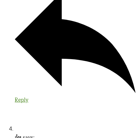
Reply
จุ๋ม
says: