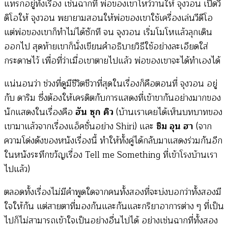
แทรกอยู่ทั้งเรื่อง เช่นฉากที่ พ่อของเขาไหว้วานให้ จุงวอน เปิดวี
ดิโอให้ จุงวอน พยายามสอนให้พ่อของเขาใช้เครื่องเล่นวีดีโอ
แต่พ่อของเขาก็ทำไม่ได้ซักที จน จุงวอน เริ่มโมโหแล้วลุกเดิน
ออกไป สุดท้ายเขาก็นั่งเขียนคำอธิบายวิธีใช้อย่างละเอียดใส่
กระดาษไว้ เพื่อที่ว่าเมื่อเขาตายไปแล้ว พ่อของเขาจะได้ทำเองได้
แน่นอนว่า ช่วงที่ดูมีชีวิตชีวาที่สุดในเรื่องก็คือตอนที่ จุงวอน อยู่
กับ ดาริม ซึ่งต้องให้เครดิตกับการแสดงที่เข้าขากันอย่างมากของ
นักแสดงในเรื่องคือ
ฮัน ซุก คิว
(บ้านเราเคยได้เห็นบทบาทของ
เขามาแล้วจากเรื่องแอ็คชั่นอย่าง Shiri) และ
ชิม อุน ฮา
(จาก
ความโด่งดังของหนังเรื่องนี้ ทำให้ทั้งคู่ได้กลับมาแสดงร่วมกันอีก
ในหนังระทึกขวัญเรื่อง Tell me Something ที่เข้าโรงบ้านเรา
ไปแล้ว)
ตลอดทั้งเรื่องไม่มีคำพูดใดจากคนทั้งสองที่จะบ่งบอกว่าทั้งสองมี
ใจให้กัน แต่สายตาที่มองกันและกันและกริยาอาการต่าง ๆ ที่เป็น
ไปก็ไม่สามารถเข้าใจเป็นอย่างอื่นไปได้ อย่างเช่นฉากที่ทั้งสอง