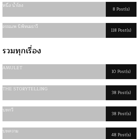
หนึ่ง น้ำโขง
8 Post(s)
อรรณพ นิพิทเมธาวี
118 Post(s)
รวมทุกเรื่อง
AMULET
10 Post(s)
THE STORYTELLING
38 Post(s)
บทกวี
38 Post(s)
บทความ
48 Post(s)