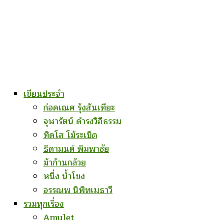
เขียนประจำ
ก่อคเณศ รุ้งสันเทียะ
จุฬารัตน์ ดำรงวิถีธรรม
ทิดโส โม้ระเบิด
ธิดามนต์ พิมพาชัย
ม้าก้านกล้วย
หนึ่ง น้ำโขง
อรรณพ นิพิทเมธาวี
รวมทุกเรื่อง
Amulet