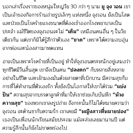
บอกเล่าเรื่องราวของหนุ่มใหญ่วัย 30 กว่า ๆ นาม
ยู จุง วอน
เขา
เป็นเจ้าของกิจการร้านถ่ายรูปเล็กๆ แห่งหนึ่ง จุงวอน ยังเป็นโสด
และป่วยเป็นโรคร้ายแรงขนาดที่ต้องเข้าออกโรงพยาบาลเป็น
ประจำ แม้ชีวิตของจุงวอนจะไม่
“เต็ม”
เหมือนคนอื่น ๆ ในวัย
เดียวกัน แต่เขาก็มิได้รู้สึกว่าตัวเอง
“ขาด”
เพราะได้ความอบอุ่น
จากพ่อและน้องสาวมาทดแทน
อาจเป็นเพราะโรคร้ายที่เป็นอยู่ ทำให้จุงวอนตระหนักอยู่เสมอว่า
ทุกชีวิตมีวันสิ้นสุด เขาจึงเป็นคน
“ปลงตก”
กับหลายสิ่งหลาย
อย่างในชีวิต และเฝ้ามองมันด้วยสายตาที่เบิกบาน มีความสุขกับ
การที่ได้ทำงานที่ตัวเองรัก ทั้งยังเป็นโอกาสให้เขาได้ร่วม
“แบ่ง
ปัน”
ความสุขจากบรรดาลูกค้าที่มาให้เขาช่วยเก็บบันทึก
“ห้วง
ความสุข”
ของพวกเขาลงรูปถ่าย ถึงกระนั้นก็ไม่ได้หมายความว่า
จุงวอน จะด้านชากับความรัก เขาเคยมี
“หญิงสาวที่หมายปอง”
เธอเป็นเพื่อนนักเรียนสมัยประถม แม้จะล่วงเลยมานานปี แต่
ความรู้สึกนั้นก็ยังไม่ขาดพร่องไป