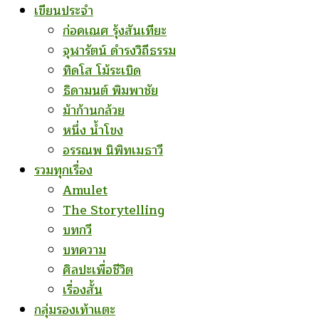
เขียนประจำ
ก่อคเณศ รุ้งสันเทียะ
จุฬารัตน์ ดำรงวิถีธรรม
ทิดโส โม้ระเบิด
ธิดามนต์ พิมพาชัย
ม้าก้านกล้วย
หนึ่ง น้ำโขง
อรรณพ นิพิทเมธาวี
รวมทุกเรื่อง
Amulet
The Storytelling
บทกวี
บทความ
ศิลปะเพื่อชีวิต
เรื่องสั้น
กลุ่มรองเท้าแตะ