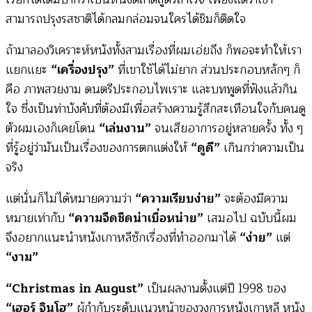
สามารถปรุงรสชาติได้กลมกล่อมจนใครได้ชิมก็ติดใจ
ถ้ามาลองวิเคราะห์หนังทั้งสามเรื่องที่ผมเอ่ยถึง ก็พอจะทำให้เรา
แยกแยะ
“เครื่องปรุง”
ที่เขาใช้ได้ไม่ยาก ส่วนประกอบหลักๆ ก็
คือ ภาพสวยงาม ดนตรีประกอบไพเราะ และบทพูดที่ฟังแล้วกิน
ใจ ซึ่งเป็นท่าบังคับที่ต้องมีเพื่อสร้างความรู้สึกสะเทือนใจกับคนดู
ตัวผมเองก็เคยโดน
“เล่นงาน”
จนเสียอาการอยู่หลายครั้ง ทั้ง ๆ
ที่รู้อยู่ว่ามันเป็นเรื่องของการตกแต่งให้
“ดูดี”
เกินกว่าความเป็น
จริง
แต่นั่นก็ไม่ได้หมายความว่า
“ความเรียบง่าย”
จะต้องมีความ
หมายเท่ากับ
“ความจืดชืดน่าเบื่อหน่าย”
เสมอไป ฉบับนี้ผม
จึงอยากแนะนำหนังเกาหลีซักเรื่องที่ทำออกมาได้
“ง่าย”
แต่
“งาม”
“Christmas in August”
เป็นผลงานตั้งแต่ปี 1998 ของ
“เฮอร์ จินโฮ”
ผู้กำกับระดับแนวหน้าของวงการหนังเกาหลี หนัง