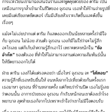
การแวะเวียนเข้ามานั่งเล่นในร้านและพูดคุยด้วยของ ดาริม เป็น
เหมือนการรุกล้ำเข้ามาในชีวิตของ จุงวอน เธอทำให้ร้านถ่ายรูปที่
เคยมีแต่เชียงกดชัตเตอร์ เริ่มมีเสียงหัวเราะเกิดขึ้นและดังขึ้น
เรื่อยๆ
แม้จะไม่เอ่ยปากแต่ ดาริม ก็แสดงออกเป็นนัยหลายครั้งว่ามีใจ
กับ จุงวอน ไม่น้อย ส่วนตัว จุงวอน เองก็มีไม่ใช่ว่าจะไม่รู้สึก
อะไรเลย แต่ก็เก็บงำความรู้สึกเอาไว้ เพราะตระหนักใน
“ข้อ
จำกัด”
ของตัวเอง ที่ทำให้ไม่สามารถสานต่อความสัมพันธ์นั้น
ให้ยึดยาวออกไปได้
ฝ่าย ดาริน เองก็ได้แต่รอคอยว่า เมื่อไหร่ จุงวอน จะ
“โต้ตอบ”
ความรู้สึกที่เธอหยิบยื่นให้ จนหลังจากไปเที่ยวด้วยกันครั้งแรก
เธอมาหา จุงวอน ที่ร้านหลายครั้ง แต่ก็พบว่าร้านปิด เธอไม่รู้เลย
ว่าตอนนั้น อาการป่วยของ จุงวอน กำเริบหนักจนเขาต้องเข้าโรง
พยาบาล สุดท้ายเธอก็จากไปเพราะเข้าใจว่าเขาไม่มีใจตอบรับ