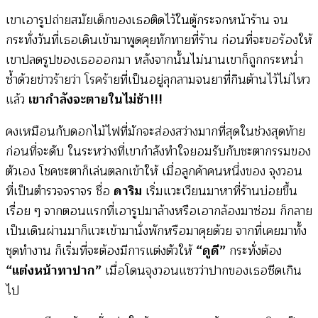
เขาเอารูปถ่ายสมัยเด็กของเธอติดไว้ในตู้กระจกหน้าร้าน จน
กระทั่งวันที่เธอเดินเข้ามาพูดคุยทักทายที่ร้าน ก่อนที่จะขอร้องให้
เขาปลดรูปของเธอออกมา หลังจากนั้นไม่นานเขาก็ถูกกระหน่ำ
ซ้ำด้วยข่าวร้ายว่า โรคร้ายที่เป็นอยู่ลุกลามจนยาที่กินต้านไว้ไม่ไหว
แล้ว
เขากำลังจะตายในไม่ช้า!!!
คงเหมือนกับดอกไม้ไฟที่มักจะส่องสว่างมากที่สุดในช่วงสุดท้าย
ก่อนที่จะดับ ในระหว่างที่เขากำลังทำใจยอมรับกับชะตากรรมของ
ตัวเอง โชคชะตาก็เล่นตลกเข้าให้ เมื่อลูกค้าคนหนึ่งของ จุงวอน
ที่เป็นตำรวจจราจร ชื่อ
ดาริม
เริ่มแวะเวียนมาหาที่ร้านบ่อยขึ้น
เรื่อย ๆ จากตอนแรกที่เอารูปมาล้างหรือเอากล้องมาซ่อม ก็กลาย
เป็นเดินผ่านมาก็แวะเข้ามานั่งพักหรือมาคุยด้วย จากที่เคยมาทั้ง
ชุดทำงาน ก็เริ่มที่จะต้องมีการแต่งตัวให้
“ดูดี”
กระทั่งต้อง
“แต่งหน้าทาปาก”
เมื่อโดนจุงวอนแซวว่าปากของเธอซีดเกิน
ไป