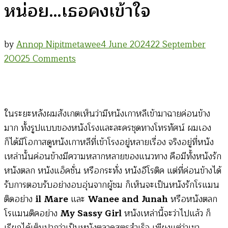
หน่อย…เธอคงเข้าใจ
by
Annop Nipitmetawee
4 June 2024
22 September
on
2002
5 Comments
Christmas
in
August
ในระยะหลังผมสังเกตเห็นว่ามีหนังเกาหลีเข้ามาฉายค่อนข้าง
:
มาก ทั้งรูปแบบของหนังโรงและละครชุดทางโทรทัศน์ ผมเอง
อีก
ก็ได้มีโอกาสดูหนังเกาหลีที่เข้าโรงอยู่หลายเรื่อง จริงอยู่ที่หนัง
หน่อย…
เหล่านั้นค่อนข้างมีความหลากหลายของแนวทาง คือมีทั้งหนังรัก
เธอ
หนังตลก หนังแอ็คชั่น หรือกระทั่ง หนังอีโรติค แต่ที่ค่อนข้างได้
คง
รับการตอบรับอย่างอบอุ่นจากผู้ชม ก็เห็นจะเป็นหนังรักโรแมน
เข้าใจ
ติดอย่าง
il Mare
และ
Wanee and Junah
หรือหนังตลก
โรแมนติคอย่าง
My Sassy Girl
หนังเหล่านี้จะว่าไปแล้ว ก็
เรียกได้เต็มปากว่าเป็นหนังตลาดสูตรสำเร็จ เพียงแต่ว่าเขา