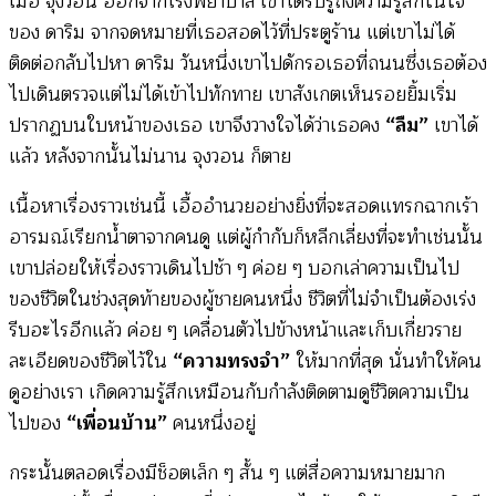
เมื่อ จุงวอน ออกจากโรงพยาบาล เขาได้รับรู้ถึงความรู้สึกในใจ
ของ ดาริม จากจดหมายที่เธอสอดไว้ที่ประตูร้าน แต่เขาไม่ได้
ติดต่อกลับไปหา ดาริม วันหนึ่งเขาไปดักรอเธอที่ถนนซึ่งเธอต้อง
ไปเดินตรวจแต่ไม่ได้เข้าไปทักทาย เขาสังเกตเห็นรอยยิ้มเริ่ม
ปรากฏบนใบหน้าของเธอ เขาจึงวางใจได้ว่าเธอคง
“ลืม”
เขาได้
แล้ว หลังจากนั้นไม่นาน จุงวอน ก็ตาย
เนื้อหาเรื่องราวเช่นนี้ เอื้ออำนวยอย่างยิ่งที่จะสอดแทรกฉากเร้า
อารมณ์เรียกน้ำตาจากคนดู แต่ผู้กำกับก็หลีกเลี่ยงที่จะทำเช่นนั้น
เขาปล่อยให้เรื่องราวเดินไปช้า ๆ ค่อย ๆ บอกเล่าความเป็นไป
ของชีวิตในช่วงสุดท้ายของผู้ชายคนหนึ่ง ชีวิตที่ไม่จำเป็นต้องเร่ง
รีบอะไรอีกแล้ว ค่อย ๆ เคลื่อนตัวไปข้างหน้าและเก็บเกื่ยวราย
ละเอียดของชีวิตไว้ใน
“ความทรงจำ”
ให้มากที่สุด นั่นทำให้คน
ดูอย่างเรา เกิดความรู้สึกเหมือนกับกำลังติดตามดูชีวิตความเป็น
ไปของ
“เพื่อนบ้าน”
คนหนึ่งอยู่
กระนั้นตลอดเรื่องมีช็อตเล็ก ๆ สั้น ๆ แต่สื่อความหมายมาก