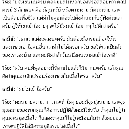
วิรัช:
“มิใช่เช่นนั้นครับ คือผมยึดในหลักของทรอสตอยที่ว่า ศิลป์
ควรมี 3 ลักษณะ คือ มีสุนทรีย์ หรือความงาม มีความง่าย และ
เป็นศิลปเพื่อชีวิต แต่ทำไมคุณต้องไปตั้งคำถามกับผู้ฟังด้วยเล่า
ครับ สู้ให้เขาเข้าใจง่ายๆ จะได้มีคนเข้าใจมากๆ ไม่ดีกว่าหรือ”
เสนีย์:
“เวลาเราแต่งเพลงนะครับ มันต้องมีอารมณ์ จะให้เรา
แต่งเพลงเอาใจคนอื่น เราทำไม่ได้หรอกครับ ขอให้เราเป็นตัว
ของเราเองบ้าง และผมคิดว่าสักวันหนึ่งคนเขาคงเข้าใจเราดี”
วิรัช:
“ครับ คนที่พูดอย่างนี้ที่ตายไปแล้วก็มีมากนะครับ แล้วคุณ
คิดว่าคุณจะเลิกเร่ร่อนร้องเพลงกันเมื่อไหร่เล่าครับ”
เสนีย์:
“ผมไม่เข้าใจครับ”
วิรัช:
“ผมหมายความว่าการกระทำใดๆ ย่อมมีจุดมุ่งหมาย และจุด
มุ่งหมายของพวกคุณก็คือการปฏิวัติสังคมมิใช่หรือ ถ้าคุณไม่รู้ว่า
คุณจะหยุดเมื่อไร ก็แสดงว่าคุณก็ไม่รู้เหมือนกันว่า สังคมของ
เราจะปฏิวัติให้มีความยุติธรรมได้เมื่อไร”