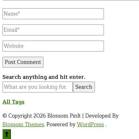
Full
Name
Email
Website
Looking
Search anything and hit enter.
for
Something?
All Tags
© Copyright 2026
Blossom PinIt | Developed By
Blossom Themes
. Powered by
WordPress
.