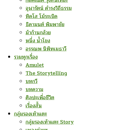
ก่อคเณศ รุ้งสันเทียะ
จุฬารัตน์ ดำรงวิถีธรรม
ทิดโส โม้ระเบิด
ธิดามนต์ พิมพาชัย
ม้าก้านกล้วย
หนึ่ง น้ำโขง
อรรณพ นิพิทเมธาวี
รวมทุกเรื่อง
Amulet
The Storytelling
บทกวี
บทความ
ศิลปะเพื่อชีวิต
เรื่องสั้น
กลุ่มรองเท้าแตะ
กลุ่มรองเท้าแตะ Story