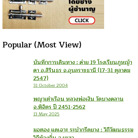
Popular (Most View)
บันทึกการเดินทาง : ค่าย 19 โรงเรียนภูหญ้า
คา อ.สิรินธร จ.อุบลราชธานี (17-31 ตุลาคม
2547)
31 October 2004
พญาเต่าเรือน หลวงพ่อเงิน วัดบางคลาน
จ.พิจิตร ปี 2451-2562
13 May 2025
มอตอง แดเจาะ ระบำกรีดยาง : วิถีวัฒนธรรม
วิถีท้องถิ่น จ.ยะลา