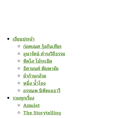
เขียนประจำ
ก่อคเณศ รุ้งสันเทียะ
จุฬารัตน์ ดำรงวิถีธรรม
ทิดโส โม้ระเบิด
ธิดามนต์ พิมพาชัย
ม้าก้านกล้วย
หนึ่ง น้ำโขง
อรรณพ นิพิทเมธาวี
รวมทุกเรื่อง
Amulet
The Storytelling