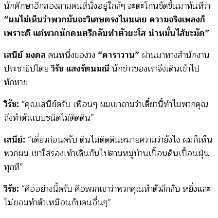
นักศึกษาอีกสองสามคนที่นั่งอยู่ใกล้ๆ จะตะโกนขัดขึ้นมาทันทีว่า
“ผมไม่เห็นว่าพวกมันจะวิเศษตรงไหนเลย ความจริงเพลงก็
เพราะดี แต่พวกนักดนตรีกลับทำตัวยะโส น่าหมั่นไส้ชะมัด”
เสนีย์ มงคล
คนหนึ่งของวง
“คาราวาน”
ผ่านมาทางสำนักงาน
ประชาธิปไตย
วิรัช แสงรัตนมณี
นักข่าวของเราจึงเดินเข้าไป
ทักทาย
วิรัช:
“คุณเสนีย์ครับ เพื่อนๆ ผมเขาถามว่าเดี๋ยวนี้ทำไมพวกคุณ
ถึงทำตัวแบบชนิดไม่ติดดิน”
เสนีย์:
“เดี๋ยวก่อนครับ ตีนไม่ติดดินหมายความว่ายังไง ผมก็เห็น
พวกผม เขาใส่รองเท้าเดินกันไปตามหมู่บ้านเปื้อนดินเปื้อนฝุ่น
ทุกที”
วิรัช:
“คืออย่างนี้ครับ คือพวกเขาว่าพวกคุณทำตัวลึกลับ หยิ่งและ
ไม่ยอมทำตัวเหมือนกับคนอื่นๆ”