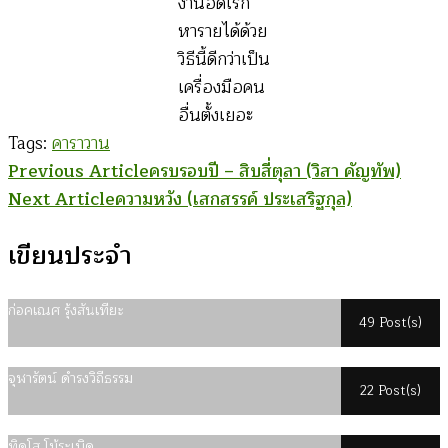
งานอดิเรก
หารายได้ด้วย
วิธีนี้ดีกว่าเป็น
เครื่องมือคน
อื่นตั้งเยอะ
Tags:
คาราวาน
Post
Previous Article
ครบรอบปี – สิบสี่ตุลา (วิสา คัญทัพ)
Next Article
ความหวัง (เสกสรรค์ ประเสริฐกุล)
Navigation
เขียนประจำ
ก่อคเณศ รุ้งสันเทียะ
49 Post(s)
จุฬารัตน์ ดำรงวิถีธรรม
22 Post(s)
ทิดโส โม้ระเบิด