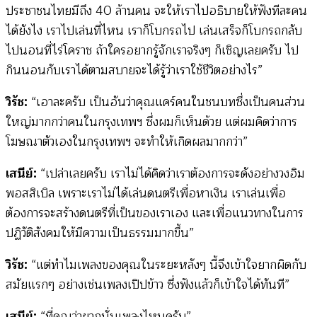
ประชาชนไทยมีถึง 40 ล้านคน จะให้เราไปอธิบายให้ฟังทีละคน
ได้ยังไง เราไปเล่นที่ไหน เราก็โบกรถไป เล่นเสร็จก็โบกรถกลับ
ไปนอนที่ไร่โคราช ถ้าใครอยากรู้จักเราจริงๆ ก็เชิญเลยครับ ไป
กินนอนกับเราได้ตามสบายจะได้รู้ว่าเราใช้ชีวิตอย่างไร”
วิรัช:
“เอาละครับ เป็นอันว่าคุณแคร์คนในชนบทซึ่งเป็นคนส่วน
ใหญ่มากกว่าคนในกรุงเทพฯ ซึ่งผมก็เห็นด้วย แต่ผมคิดว่าการ
โฆษณาตัวเองในกรุงเทพฯ จะทำให้เกิดผลมากกว่า”
เสนีย์:
“เปล่าเลยครับ เราไม่ได้คิดว่าเราต้องการจะดังอย่างวงอิม
พอสสิเบิล เพราะเราไม่ได้เล่นดนตรีเพื่อหาเงิน เราเล่นเพื่อ
ต้องการจะสร้างดนตรีที่เป็นของเราเอง และเพื่อแนวทางในการ
ปฏิวัติสังคมให้มีความเป็นธรรมมากขึ้น”
วิรัช:
“แต่ทำไมเพลงของคุณในระยะหลังๆ นี้จึงเข้าใจยากผิดกับ
สมัยแรกๆ อย่างเช่นเพลงเปิปข้าว ซึ่งฟังแล้วก็เข้าใจได้ทันที”
เสนีย์:
“ที่คุณว่ายากนั่นเพลงไหนครับ”