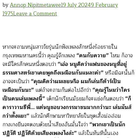
by
Annop Nipitmetawee
19 July 2024
9 February
on
1975
Leave a Comment
สนทนา
คาราวาน
(วิรัช
หากจะถามหนุ่มสาววัยรุ่นนักฟังเพลงสักหนึ่งร้อยรายใน
แสง
กรุงเทพมหานครนี้ว่า คุณรู้จักเพลง
“คนกับควาย”
ไหม ก็อาจ
รัตนมณี)
จะมีใครสักคนหนึ่งตอบว่า
“เอ่อ หนูคิดว่าแฟนของหนูที่อยู่
ธรรมศาสตร์เขาเคยพูดถึงเหมือนกันแหละค่ะ”
หรือมิฉะนั้นก็
อาจจะเป็นว่า
“คุณคิดว่าผมเชยหรือ ผมก็เล่นกีต้าร์เป็น
เหมือนกันนะ”
แต่ถ้าจะถามกันต่อไปอีกว่า
“คุณรู้ไหมว่าใคร
เป็นคนเล่นเพลงนี้”
เด็กนักเรียนมัธยมก็จะแย่งกันตอบว่า
“ก็
คาราวานซีพี่… แต่หนูชอบวงกรรมาชนมากกว่านะ เล่นมันส์
กว่าตั้งแยะ”
แล้วนักศึกษามหาวิทยาลัยในชุดเสื้อม่อฮ่อม
กางเกงยีนจะตอบด้วยน้ำเสียงอันมั่นใจว่า
“พวกเขาเป็นนัก
ปฏิวัติ ปฏิวัติด้วยเสียงเพลงไงล่ะ”
แล้วในทันทีนั้นเอง