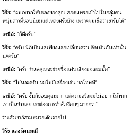
วิรัช:
“ผมอยากให้เพลงของคุณ สอดแทรกเข้าไปในกลุ่มคน
หนุ่มสาวที่ชอบนิยมแต่เพลงฝรั่งบ้าง เพราะผมเชื่อว่าเขารับได้”
เสนีย์:
“ก็ดีครับ”
วิรัช:
“ครับ นี่ก็เป็นแค่เพียงแลกเปลี่ยนความคิดเห็นกันเท่านั้น
นะครับ”
เสนีย์:
“ครับ ว่าแต่คุณจะช่วยซื้อแผ่นเสียงของผมมั๊ย”
วิรัช:
“ไม่หละครับ ผมไม่มีเครื่องเล่น ขอโทษที”
เสนีย์:
“ครับ งั้นก็ขอบคุณมาก แต่ความจริงผมไม่อยากให้พวก
เราเป็นข่าวเลย เราต้องการทำตัวเงียบๆ มากกว่า”
ว่าแล้วเขาก็สวมหมวกเดินจากไป
วิรัช แสงรัตนมณี