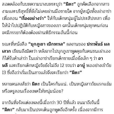
สอดคล้องกับบทความบางบทระบุว่า
“มิดะ”
ถูกคัดเลือกจากสาว
งามและบริสุทธิ์ที่ยังไม่เคยผ่านมือชายใด จากผู้หญิงทั้งเผ่าอาข่า
เพื่อสอน
“เรื่องอย่างว่า”
ให้กับเด็กหนุ่มผู้ไม่ประสีประสา เพื่อ
ให้นำไปปฏิบัติกับหญิงสาวของเขา ฉะนั้นเด็กหนุ่มทุกคนก่อน
จะมีภรรยาก็ต้องต้องผ่านพิธีกรรมอันนี้ก่อน
ขณะที่หนังสือ
“บุกภูเขา เบิกทะเล”
ผลงานของ
ประพันธ์ ผล
เสวก
เขียนถึงมิดะว่า หลังจากไปบุกภูเขาพูดคุยกับคนชนเผ่าเอง
ก็ได้รับคำเล่าว่า ในเผ่าอาข่าเรียกเด็กชายเมื่อยังเล็ก ๆ ว่า
อา
หลี
และเรียกเด็กหญิงวัยยังไม่ถึง 12 ขวบว่า
อาบู๋
พออย่างเข้าวัย
13 ซึ่งถือว่าเริ่มเป็นสาวแล้วจึงจะเรียกว่า
“มิดะ”
หลายคนสงสัยว่า
มิดะ
เป็นใครกันแน่.. เป็นหญิงสาววัยแรกแย้ม
หรือครูสอนเรื่องเพศให้หนุ่มน้อย?
จากวันที่จรัลแต่งเพลงนี้เมื่อกว่า 30 ปีที่แล้ว จนมาถึงวันนี้
“มิดะ”
กลับมาเป็นประเด็นถูกพูดถึงอีกครั้ง เนื่องจากมีการ