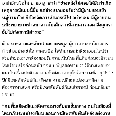
อาข่าอีกหรือไม่ นายอาจู กล่าว่า
“ช่วงหลังไม่ค่อยได้ยินว่าเกิด
เหตุการณ์แบบนี้ขึ้น แต่ช่วงแรกยอมรับว่ามีผู้ชายแอบเข้า
หมู่บ้านบ้าง ก็ต้องจัดการเป็นกรณีไป อย่างเช่น มีผู้ชายคน
หนึ่งพยายามทำอนาจารกับเด็กสาวที่ลานสาวกอด จึงถูกเรา
จับไปส่งสถานีตำรวจ”
ด้าน
นางสาวแสงจันทร์ เมธาตระกูล
ผู้ประสานงานโครงการ
ก้าวย่างอย่างเข้าใจ ภาคเหนือ ให้สัมภาษณ์มติชนออนไลน์ว่า
ส่วนตัวมองว่าเราต้องยอมรับความเป็นไทยพื้นถิ่นก่อนจะมีระบบ
โรงเรียนหรือก่อนสมัย จอม ป.พิบูลสงคราม ว่า วิถีทางเพศของ
คนเป็นเรื่องปกติ แต่งงานกันตั้งแต่อายุยังน้อย บางทีอายุ 16-17
ปีก็มีเพศสัมพันธ์กัน เกิดจากความเปลี่ยนแปลงและมีความ
ต้องการทางเพศ หรือมีเพศสัมพันธ์กันแล้วพาหนี ก่อนกลับมา
ขอขมา
“คนพื้นเมืองมีแนวคิดสวนทางกับชนชั้นกลาง คนในเมืองที่
โตมากับระบบโรงเรียน สอนการมีเพศสัมพันธ์หลังแต่งงาน