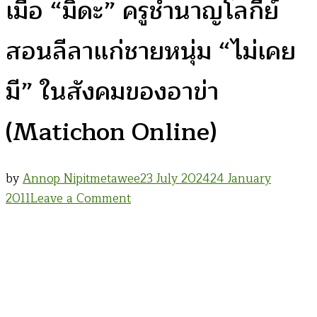
เมื่อ “มิดะ” ครูชำนาญโลกีย์
สอนลีลาแก่ชายหนุ่ม “ไม่เคย
มี” ในสังคมของอาข่า
(Matichon Online)
by
Annop Nipitmetawee
23 July 2024
24 January
on
2011
Leave a Comment
เมื่อ
“มิดะ”
ครู
ชำนาญ
โลกีย์
สอน