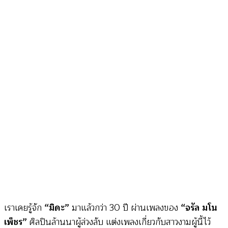
ลีลา
แก่
ชาย
หนุ่ม
“ไม่
เคย
มี”
ใน
สังคม
ของ
อา
ข่า
(Matichon
Online)
เราเคยรู้จัก
“มิดะ”
มาแล้วกว่า 30 ปี ผ่านเพลงของ
“จรัล มโน
เพ็ชร”
ศิลปินล้านนาผู้ล่วงลับ แต่งเพลงเกี่ยวกับสาวงามผู้นี้ไว้