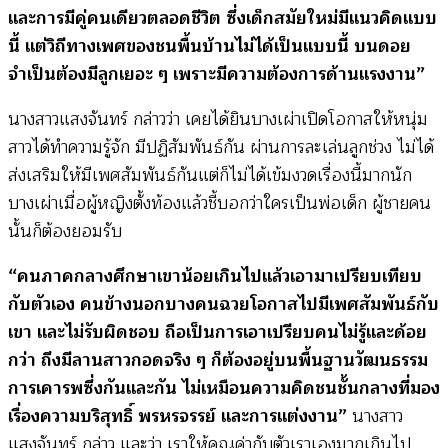
และการมีคู่คนเดียวตลอดชีวิต ซึ่งเด็กสมัยใหม่มีแนวคิดแบบ
นี้ แต่วิถีทางเพศของชนพื้นบ้านไม่ได้เป็นแบบนี้ บนดอย
จำเป็นต้องมีลูกเยอะ ๆ เพราะมีความต้องการด้านแรงงาน”
นางสาวแสงจันทร์ กล่าวว่า เคยได้ยินบางเผ่าเปิดโอกาสให้หนุ่ม
สาวได้ทำความรู้จัก มีปฏิสัมพันธ์กัน ผ่านการละเล่นลูกช่วง ไม่ได้
ส่งเสริมให้มีเพศสัมพันธ์กันแต่ก็ไม่ได้เข้มงวดเรื่องนี้มากนัก
บางเผ่าเมื่อผู้หญิงตั้งท้องแล้วชี้บอกว่าใครเป็นพ่อเด็ก ผู้ชายคน
นั้นก็ต้องยอมรับ
“คนภาคกลางศึกษาเขาน้อยเกินไปแล้วเอามาเปรียบเทียบ
กับตัวเอง คนข้างนอกบางคนฉวยโอกาสไปมีเพศสัมพันธ์กับ
เขา และไม่รับผิดชอบ ถือเป็นการเอาเปรียบคนไม่รู้และด้อย
กว่า ถึงมีลานสาวกอดจริง ๆ ก็ต้องอยู่บนพื้นฐานวัฒนธรรม
การเคารพซึ่งกันและกัน ไม่เหมือนความคิดชนชั้นกลางที่มอง
เรื่องความบริสุทธิ์ พรหรจรรย์ และการแต่งงาน”
นางสาว
แสงจันทร์ กล่าว และว่า เราให้คุณค่ากับตัวเราเองมากเกินไป