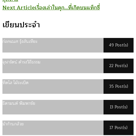
Navigation
Next Article
เรื่องเล่าในคุก…ที่เกิดบนแท็กซี่
เขียนประจำ
ก่อคเณศ รุ้งสันเทียะ
49 Post(s)
จุฬารัตน์ ดำรงวิถีธรรม
22 Post(s)
ทิดโส โม้ระเบิด
35 Post(s)
ธิดามนต์ พิมพาชัย
13 Post(s)
ม้าก้านกล้วย
17 Post(s)