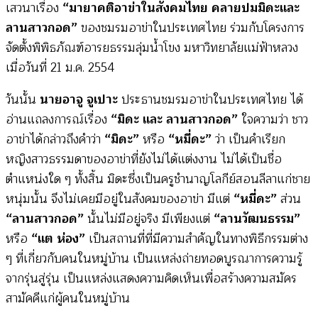
เสวนาเรื่อง
“มายาคติอาข่าในสังคมไทย คลายปมมิดะและ
ลานสาวกอด”
ของชมรมอาข่าในประเทศไทย ร่วมกับโครงการ
จัดตั้งพิพิธภัณฑ์อารยธรรมลุ่มน้ำโขง มหาวิทยาลัยแม่ฟ้าหลวง
เมื่อวันที่ 21 ม.ค. 2554
วันนั้น
นายอาจู จูเปาะ
ประธานชมรมอาข่าในประเทศไทย ได้
อ่านแถลงการณ์เรื่อง
“มิดะ และ ลานสาวกอด”
ใจความว่า ชาว
อาข่าได้กล่าวถึงคำว่า
“มิดะ”
หรือ
“หมี่ดะ”
ว่า เป็นคำเรียก
หญิงสาวธรรมดาของอาข่าที่ยังไม่ได้แต่งงาน ไม่ได้เป็นชื่อ
ตำแหน่งใด ๆ ทั้งสิ้น มิดะซึ่งเป็นครูชำนาญโลกีย์สอนลีลาแก่ชาย
หนุ่มนั้น จึงไม่เคยมีอยู่ในสังคมของอาข่า มีแต่
“หมี่ดะ”
ส่วน
“ลานสาวกอด”
นั้นไม่มีอยู่จริง มีเพียงแต่
“ลานวัฒนธรรม”
หรือ
“แต ห่อง”
เป็นสถานที่ที่มีความสำคัญในทางพิธีกรรมต่าง
ๆ ที่เกี่ยวกับคนในหมู่บ้าน เป็นแหล่งถ่ายทอดบูรณาการความรู้
จากรุ่นสู่รุ่น เป็นแหล่งแสดงความคิดเห็นเพื่อสร้างความสมัคร
สามัคคีแก่ผู้คนในหมู่บ้าน