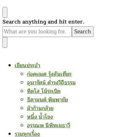
Looking
Search anything and hit enter.
for
Something?
เขียนประจำ
ก่อคเณศ รุ้งสันเทียะ
จุฬารัตน์ ดำรงวิถีธรรม
ทิดโส โม้ระเบิด
ธิดามนต์ พิมพาชัย
ม้าก้านกล้วย
หนึ่ง น้ำโขง
อรรณพ นิพิทเมธาวี
รวมทุกเรื่อง