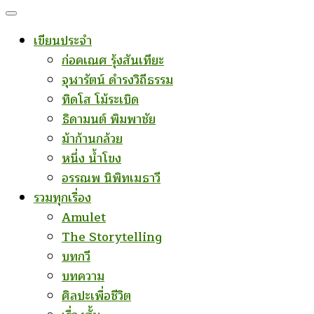
เขียนประจำ
ก่อคเณศ รุ้งสันเทียะ
จุฬารัตน์ ดำรงวิถีธรรม
ทิดโส โม้ระเบิด
ธิดามนต์ พิมพาชัย
ม้าก้านกล้วย
หนึ่ง น้ำโขง
อรรณพ นิพิทเมธาวี
รวมทุกเรื่อง
Amulet
The Storytelling
บทกวี
บทความ
ศิลปะเพื่อชีวิต