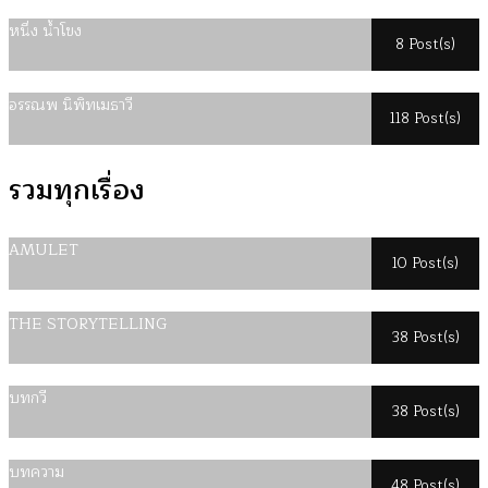
หนึ่ง น้ำโขง
8 Post(s)
อรรณพ นิพิทเมธาวี
118 Post(s)
รวมทุกเรื่อง
AMULET
10 Post(s)
THE STORYTELLING
38 Post(s)
บทกวี
38 Post(s)
บทความ
48 Post(s)