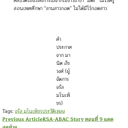
คลิปวิดีโอแถลงการณ์จากใจชาวอาข่า “มิดะ” ไม่ใช่ครู
สอนเพศศึกษา “ลานสาวกอด” ไม่ได้มีไว้กอดสาว
คำ
ประกาศ
จาก มา
นิด อัช
วงศ์ (ผู้
จัดการ
จรัล
มโนเพ็
ชร)
Tags:
จรัล มโนเพ็ชร
ประวัติเพลง
Post
Previous Article
RSA-ABAC Story ตอนที่ 9 แดด
สุดท้าย