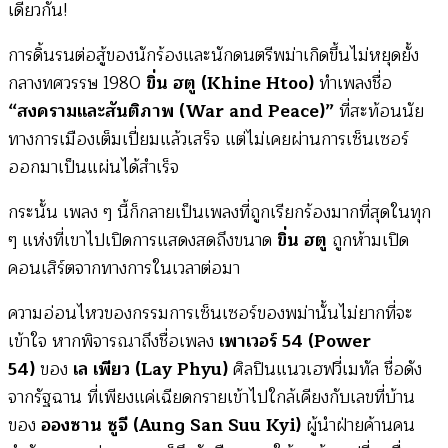
เดียวกัน!
การดิ้นรนต่อสู้ของนักร้องและนักดนตรีพม่าเกิดขึ้นไม่หยุดยั้ง
กลางทศวรรษ 1980
ขิ่น ฮตู (Khine Htoo)
ทำเพลงชื่อ
“สงครามและสันติภาพ (War and Peace)”
ที่สะท้อนนัย
ทางการเมืองเต็มเปี่ยมแล้วเสร็จ แต่ไม่เคยผ่านการเซ็นเซอร์
ออกมาเป็นแผ่นได้สำเร็จ
กระนั้น เพลง ๆ นี้ก็กลายเป็นเพลงที่ถูกเรียกร้องมากที่สุดในทุก
ๆ แห่งที่เขาไปเปิดการแสดงสดถึงขนาด
ขิ่น ฮตู
ถูกห้ามเปิด
คอนเสิร์ตจากทางการในเวลาต่อมา
ความอ่อนไหวของกรรมการเซ็นเซอร์ของพม่านั้นไม่ยากที่จะ
เข้าใจ หากพิจารณาถึงชื่อเพลง
เพาเวอร์ 54 (Power
54)
ของ
เล เพียว (Lay Phyu)
ศิลปินแนวเฮฟวี่เมทัล ชื่อดัง
จากรัฐฉาน ที่เพียงแค่เฉียดกรายเข้าไปใกล้เคียงกับเลขที่บ้าน
ของ
อองซาน ซูจี (Aung San Suu Kyi)
ผู้นำฝ่ายค้านคน