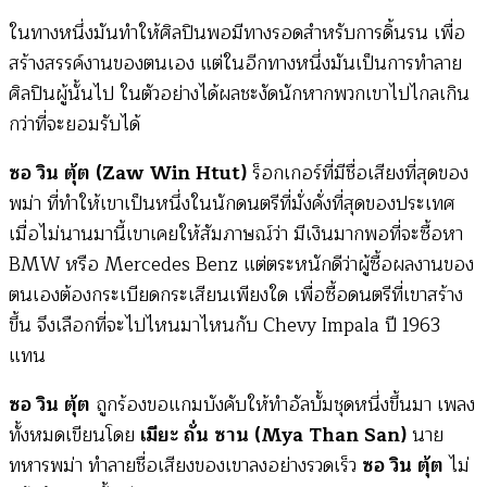
ในทางหนึ่งมันทำให้ศิลปินพอมีทางรอดสำหรับการดิ้นรน เพื่อ
สร้างสรรค์งานของตนเอง แต่ในอีกทางหนึ่งมันเป็นการทำลาย
ศิลปินผู้นั้นไป ในตัวอย่างได้ผลชะงัดนักหากพวกเขาไปไกลเกิน
กว่าที่จะยอมรับได้
ซอ วิน ตุ้ต (Zaw Win Htut)
ร็อกเกอร์ที่มีชื่อเสียงที่สุดของ
พม่า ที่ทำให้เขาเป็นหนึ่งในนักดนตรีที่มั่งคั่งที่สุดของประเทศ
เมื่อไม่นานมานี้เขาเคยให้สัมภาษณ์ว่า มีเงินมากพอที่จะซื้อหา
BMW หรือ Mercedes Benz แต่ตระหนักดีว่าผู้ซื้อผลงานของ
ตนเองต้องกระเบียดกระเสียนเพียงใด เพื่อซื้อดนตรีที่เขาสร้าง
ขึ้น จึงเลือกที่จะไปไหนมาไหนกับ Chevy Impala ปี 1963
แทน
ซอ วิน ตุ้ต
ถูกร้องขอแกมบังคับให้ทำอัลบั้มชุดหนึ่งขึ้นมา เพลง
ทั้งหมดเขียนโดย
เมียะ ถั่น ซาน (Mya Than San)
นาย
ทหารพม่า ทำลายชื่อเสียงของเขาลงอย่างรวดเร็ว
ซอ วิน ตุ้ต
ไม่