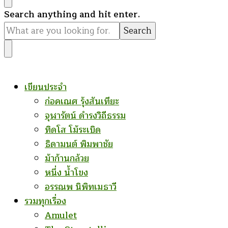
Looking
Search anything and hit enter.
for
Something?
เขียนประจำ
ก่อคเณศ รุ้งสันเทียะ
จุฬารัตน์ ดำรงวิถีธรรม
ทิดโส โม้ระเบิด
ธิดามนต์ พิมพาชัย
ม้าก้านกล้วย
หนึ่ง น้ำโขง
อรรณพ นิพิทเมธาวี
รวมทุกเรื่อง
Amulet