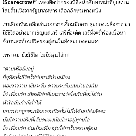
(Scarecrow)”
เพลงติดปากของนิสิตนักศึกษาพม่าที่ถูกแบน
โดยสิ้นเชิงจากรัฐบาลทหาร เลือกอีกหนทางหนึ่ง
เขาเลือกที่จะหลีกเร้นออกจากเงื้อมมือควบคุมของเผด็จการ มา
ใช้ชีวิตอย่างยากเข็ญแต่เสรี เสรีที่จะคิด เสรีที่จะร่ำร้องเนื้อหา
กังวานสะท้อนชีวิตของผู้คนในสังคมของตนเอง
เพราะเขายังมีชีวิต ไม่ใช่หุ่นไล่กา!
“ตายหรือยังอยู่
ก็อุทิศทั้งชีวิตให้กับชาติบ้านเมือง
ทองวาววาม เงินวะวับ ดาวประดับบนบ่าของฉัน
โอ้ เพื่อนรัก เกียรติศักดิ์และรางวัลใดกันที่จะได้รับ
หัวใจฉันกำลังร่ำไห้
ขณะปากถูกตะกร้อครอบปิดกั้นไม่ให้ฉันเปล่งสัจจะ
ยังมีความจริงที่เสียดแทงนัยน์ตาอยู่ทุกเมื่อ
โอ เพื่อนรัก ฉันเป็นเพียงหุ่นไล่กาในคราบผู้คน