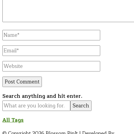
Full
Name
Email
Website
Looking
Search anything and hit enter.
for
Something?
All Tags
© Copyright 2026
Blossom PinIt | Developed By