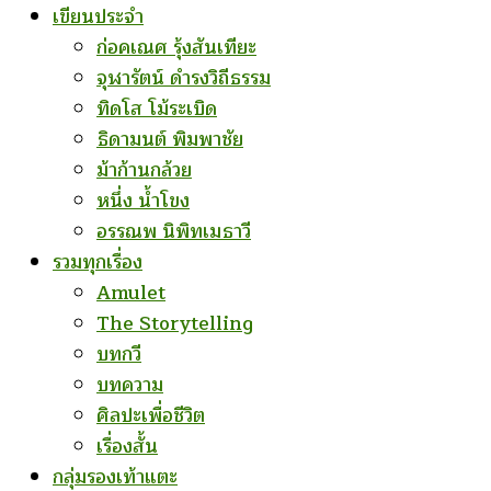
เขียนประจำ
ก่อคเณศ รุ้งสันเทียะ
จุฬารัตน์ ดำรงวิถีธรรม
ทิดโส โม้ระเบิด
ธิดามนต์ พิมพาชัย
ม้าก้านกล้วย
หนึ่ง น้ำโขง
อรรณพ นิพิทเมธาวี
รวมทุกเรื่อง
Amulet
The Storytelling
บทกวี
บทความ
ศิลปะเพื่อชีวิต
เรื่องสั้น
กลุ่มรองเท้าแตะ