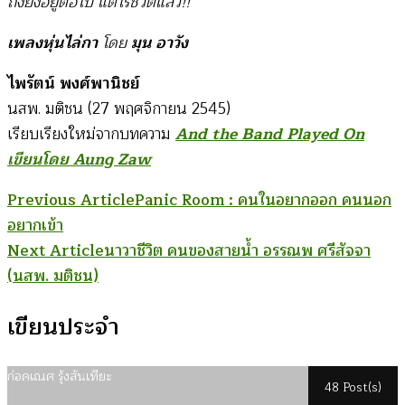
ถึงยังอยู่ต่อไป แต่ไร้ชีวิตแล้ว!!”
เพลงหุ่นไล่กา
โดย
มุน อาวัง
ไพรัตน์ พงศ์พานิชย์
นสพ. มติชน (27 พฤศจิกายน 2545)
เรียบเรียงใหม่จากบทความ
And the Band Played On
เขียนโดย Aung Zaw
Post
Previous Article
Panic Room : คนในอยากออก คนนอก
อยากเข้า
Navigation
Next Article
นาวาชีวิต คนของสายน้ำ อรรณพ ศรีสัจจา
(นสพ. มติชน)
เขียนประจำ
ก่อคเณศ รุ้งสันเทียะ
48 Post(s)