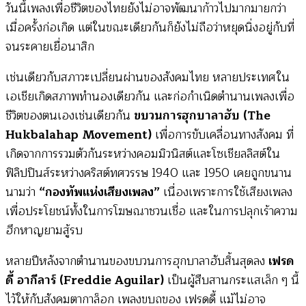
วันนี้เพลงเพื่อชีวิตของไทยยังไม่อาจพัฒนาก้าวไปมากมายกว่า
เมื่อครั้งก่อเกิด แต่ในขณะเดียวกันก็ยังไม่ถือว่าหยุดนิ่งอยู่กับที่
จนระคายเยื่อนาสิก
เช่นเดียวกับสภาวะเปลี่ยนผ่านของสังคมไทย หลายประเทศใน
เอเชียเกิดสภาพทำนองเดียวกัน และก่อกำเนิดตำนานเพลงเพื่อ
ชีวิตของตนเองเช่นเดียวกัน
ขบวนการฮุกบาลาฮับ (The
Hukbalahap Movement)
เพื่อการขับเคลื่อนทางสังคม ที่
เกิดจากการรวมตัวกันระหว่างคอมมิวนิสต์และโซเชียลลิสต์ใน
ฟิลิปปินส์ระหว่างคริสต์ทศวรรษ 1940 และ 1950 เคยถูกขนาน
นามว่า
“กองทัพแห่งเสียงเพลง”
เนื่องเพราะการใช้เสียงเพลง
เพื่อประโยชน์ทั้งในการโฆษณาชวนเชื่อ และในการปลุกเร้าความ
ฮึกหาญยามสู้รบ
หลายปีหลังจากตำนานของขบวนการฮุกบาลาฮับสิ้นสุดลง
เฟรด
ดี้ อากีลาร์ (Freddie Aguilar)
เป็นผู้สืบสานกระแสเล็ก ๆ นี้
ไว้ให้กับสังคมตากาล็อก เพลงขบถของ เฟรดดี้ แม้ไม่อาจ