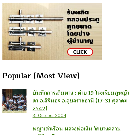
Popular (Most View)
บันทึกการเดินทาง : ค่าย 19 โรงเรียนภูหญ้า
คา อ.สิรินธร จ.อุบลราชธานี (17-31 ตุลาคม
2547)
31 October 2004
พญาเต่าเรือน หลวงพ่อเงิน วัดบางคลาน