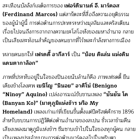
สะเทือนบัลลังก์เผด็จการของ
เฟอร์ดินานด์ อี. มาร์คอส
(Ferdinand Marcos)
แต่สารัตถะที่สื่อถึงความอยุติธรรม
ของผู้นำผู้นี้ การต่อต้านการปะทะระหว่างมุสลิมและคริสเตียน
เรื่อยไปจนถึงการถากถางความยะโสโอหังของมหาอำนาจ กลาย
เป็นเสียงสะท้อนสำคัญของคนยากที่ไร้พละกำลังทางการเมือง
หลายคนยกให้
เฟรดดี้ อากีลาร์
เป็น
“บ็อบ ดิแล่น แห่งดิน
แดนตากาล็อก”
ภาพที่ประทับอยู่ในใจของปินอยนับล้านก็คือ ภาพเฟรดดี้ ยืน
เคียงข้างโลงศพ
เบนิโญ “นินอย” อาคิโน่ (Benigno
“Ninoy” Aquino)
เปล่งอารมณ์ขับขานเพลง
“บันยัน โค
(Banyan Ko)” (มาตุภูมิแห่งข้าฯ หรือ My
Homeland)
เพลงเก่าแก่ที่เขียนขึ้นตั้งแต่ปีคริสต์ศักราช 1896
สำหรับขบวนการปฏิวัติต่อต้านอำนาจของสเปน ชั่วเวลาข้ามคืน
เสียงเพลงมาตุภูมิแห่งข้าฯ ซึมซาบเข้าไปในใจของทุกผู้คน กลาย
เป็นเพลงประจำขบวนการต่อต้านมาร์คอสไปในพริบตา