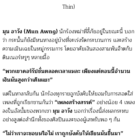
Thin)
มุน อาวัง (Mun Awng)
นักร้องพม่าที่ลี้ภัยอยู่ในขณะนี้ บอก
ว่า กระนั้นก็ยังมีหนทางอยู่บ้างที่จะเร่งรัดกระบวนการ และสร้าง
ความเมินเฉยในหมู่กรรมการ โดยอาศัยเงินสองสามพันจ๊าตกับ
ดินเนอร์หรูๆ หลายมื้อ
“พวกเขาคอร์รัปชั่นตลอดเวลาแหละ เพียงแต่ตอนนี้จำนวน
เงินมันสูงกว่าเดิมแยะ”
แต่ในทางกลับกัน นักร้องทุกรายถูกบังคับให้ยอมรับการสอดใส่
เพลงที่ถูกเรียกขานกันว่า
“เพลงสร้างสรรค์”
อย่างน้อย 4 เพลง
ลงในอัลบั้มของพวกเขา
มุน อาวัง
บอกว่าเรื่องนี้ส่งผลกระทบ
อย่างสูงต่อสำนึกทั้งของศิลปินและของผู้เสพรับพอ ๆ กัน
“ไม่ว่าเราจะชอบหรือไม่ เราถูกบังคับให้เขียนมันขึ้นมา”