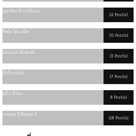
จุฬารัตน์ ดำรงวิถีธรรม
22 Post(s)
ทิดโส โม้ระเบิด
35 Post(s)
ธิดามนต์ พิมพาชัย
13 Post(s)
ม้าก้านกล้วย
17 Post(s)
หนึ่ง น้ำโขง
8 Post(s)
อรรณพ นิพิทเมธาวี
118 Post(s)