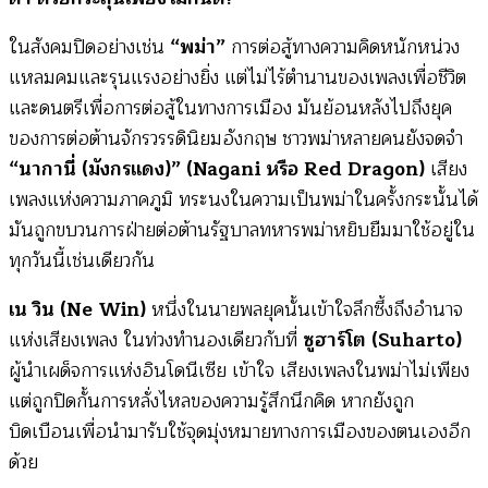
ในสังคมปิดอย่างเช่น
“พม่า”
การต่อสู้ทางความคิดหนักหน่วง
แหลมคมและรุนแรงอย่างยิ่ง แต่ไม่ไร้ตำนานของเพลงเพื่อชีวิต
และดนตรีเพื่อการต่อสู้ในทางการเมือง มันย้อนหลังไปถึงยุค
ของการต่อต้านจักรวรรดินิยมอังกฤษ ชาวพม่าหลายคนยังจดจำ
“นากานี่ (มังกรแดง)” (Nagani หรือ Red Dragon)
เสียง
เพลงแห่งความภาคภูมิ ทระนงในความเป็นพม่าในครั้งกระนั้นได้
มันถูกขบวนการฝ่ายต่อต้านรัฐบาลทหารพม่าหยิบยืมมาใช้อยู่ใน
ทุกวันนี้เช่นเดียวกัน
เน วิน (Ne Win)
หนึ่งในนายพลยุคนั้นเข้าใจลึกซึ้งถึงอำนาจ
แห่งเสียงเพลง ในท่วงทำนองเดียวกับที่
ซูฮาร์โต (Suharto)
ผู้นำเผด็จการแห่งอินโดนีเซีย เข้าใจ เสียงเพลงในพม่าไม่เพียง
แต่ถูกปิดกั้นการหลั่งไหลของความรู้สึกนึกคิด หากยังถูก
บิดเบือนเพื่อนำมารับใช้จุดมุ่งหมายทางการเมืองของตนเองอีก
ด้วย