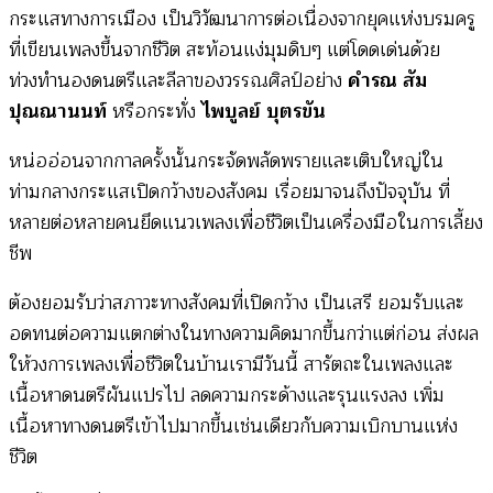
กระแสทางการเมือง เป็นวิวัฒนาการต่อเนื่องจากยุคแห่งบรมครู
ที่เขียนเพลงขึ้นจากชีวิต สะท้อนแง่มุมดิบๆ แต่โดดเด่นด้วย
ท่วงทำนองดนตรีและลีลาของวรรณศิลป์อย่าง
คำรณ สัม
ปุณณานนท์
หรือกระทั่ง
ไพบูลย์ บุตรขัน
หน่ออ่อนจากกาลครั้งนั้นกระจัดพลัดพรายและเติบใหญ่ใน
ท่ามกลางกระแสเปิดกว้างของสังคม เรื่อยมาจนถึงปัจจุบัน ที่
หลายต่อหลายคนยึดแนวเพลงเพื่อชีวิตเป็นเครื่องมือในการเลี้ยง
ชีพ
ต้องยอมรับว่าสภาวะทางสังคมที่เปิดกว้าง เป็นเสรี ยอมรับและ
อดทนต่อความแตกต่างในทางความคิดมากขึ้นกว่าแต่ก่อน ส่งผล
ให้วงการเพลงเพื่อชีวิตในบ้านเรามีวันนี้ สารัตถะในเพลงและ
เนื้อหาดนตรีผันแปรไป ลดความกระด้างและรุนแรงลง เพิ่ม
เนื้อหาทางดนตรีเข้าไปมากขึ้นเช่นเดียวกับความเบิกบานแห่ง
ชีวิต