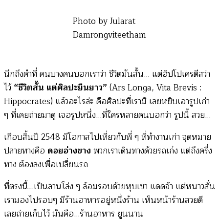
Photo by Jularat
Damrongviteetham
นึกถึงคำที่ คนบางคนบอกเราว่า ชีวิตมันสั้น… แต่ฮิปโปเครตีสว่า
ไว้
“ชีวิตสั้น แต่ศิลปะยืนยาว”
(Ars Longa, Vita Brevis :
Hippocrates) แล้วอะไรล่ะ คือศิลปะที่เรามี เลยหยิบเอารูปเก่า
ๆ ที่เคยถ่ายมาดู เจอรูปหนึ่ง…ที่ใครหลายคนบอกว่า รูปนี้ สวย…
เกือบสิ้นปี 2548 มีโอกาสไปเที่ยวกับพี่ ๆ ที่ทำงานเก่า จุดหมาย
ปลายทางคือ
ดอยอ่างขาง
พวกเราเดินทางด้วยรถเก๋ง แต่ถึงครึ่ง
ทาง ต้องลงเพื่อเปลี่ยนรถ
ที่ตรงนี้…เป็นลานโล่ง ๆ ล้อมรอบด้วยหุบเขา แดดจ้า แต่หนาวสั่น
เรามองไปรอบๆ มีร้านอาหารอยู่หนึ่งร้าน เห็นหน้าร้านสวยดี
เลยถ่ายเก็บไว้ มันคือ…ร้านอาหาร ยูนนาน