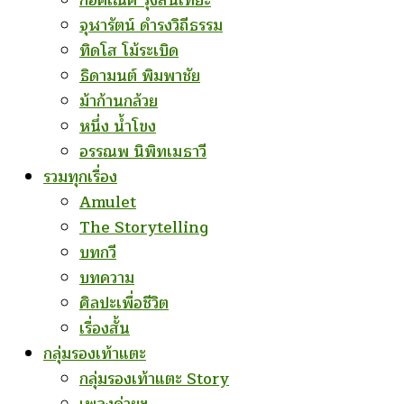
ก่อคเณศ รุ้งสันเทียะ
จุฬารัตน์ ดำรงวิถีธรรม
ทิดโส โม้ระเบิด
ธิดามนต์ พิมพาชัย
ม้าก้านกล้วย
หนึ่ง น้ำโขง
อรรณพ นิพิทเมธาวี
รวมทุกเรื่อง
Amulet
The Storytelling
บทกวี
บทความ
ศิลปะเพื่อชีวิต
เรื่องสั้น
กลุ่มรองเท้าแตะ
กลุ่มรองเท้าแตะ Story