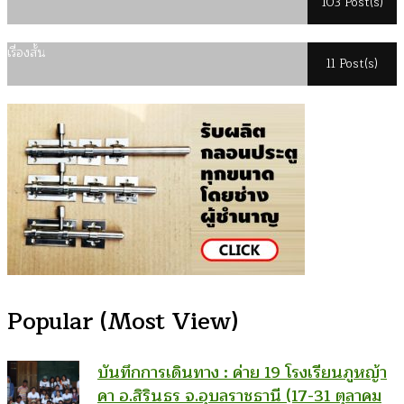
103 Post(s)
เรื่องสั้น
11 Post(s)
Popular (Most View)
บันทึกการเดินทาง : ค่าย 19 โรงเรียนภูหญ้า
คา อ.สิรินธร จ.อุบลราชธานี (17-31 ตุลาคม