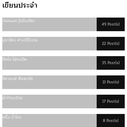
เขียนประจำ
ก่อคเณศ รุ้งสันเทียะ
49 Post(s)
จุฬารัตน์ ดำรงวิถีธรรม
22 Post(s)
ทิดโส โม้ระเบิด
35 Post(s)
ธิดามนต์ พิมพาชัย
13 Post(s)
ม้าก้านกล้วย
17 Post(s)
หนึ่ง น้ำโขง
8 Post(s)