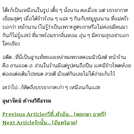
โต๊ะก็เป็นเหมือนในรูป เตี้ย ๆ นั่งนาน คงเมื่อย แต่ บรรยากาศ
เยี่ยมสุดๆ เมื่อได้ข้าวร้อน ๆ แฉะ ๆ กินกับหมูยูนนาน ที่แม่ครัว
บอกว่า หมักนาน (ไม่รู้ว่าเป็นเพราะสูตรเขาหรือไม่ค่อยมีคนมา
กินก็ไม่รู้แฮะ) ที่มาพร้อมชากลิ่นหอม อุ่น ๆ มีความสุขอย่าบอก
ใครเชียว
อดีต…ที่นี่เป็นฐานทัพของเหล่าพลพรรคคอมมิวนิสต์ หน้าร้าน
คือ ลานจอด ฮ. ส่วนในร้านมีแต่รูปคนถือปืน และมีข้าวโพดห้อย
ต่องแต่งเต็มไปหมด สวยดี มัวแต่กินเลยไม่ได้ถ่ายเก็บไว้
จะว่าไป…ก็คิดถึงบรรยากาศเก่า ๆ เหมือนกันแฮะ
จุฬารัตน์ ดำรงวิถีธรรม
Post
Previous Article
กวีที่..ตัวฉัน… (พฤกษา ธาตรี)
Next Article
รักนั้น… (จันทร์ฉาย)
Navigation