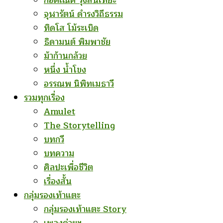
ก่อคเณศ รุ้งสันเทียะ
จุฬารัตน์ ดำรงวิถีธรรม
ทิดโส โม้ระเบิด
ธิดามนต์ พิมพาชัย
ม้าก้านกล้วย
หนึ่ง น้ำโขง
อรรณพ นิพิทเมธาวี
รวมทุกเรื่อง
Amulet
The Storytelling
บทกวี
บทความ
ศิลปะเพื่อชีวิต
เรื่องสั้น
กลุ่มรองเท้าแตะ
กลุ่มรองเท้าแตะ Story