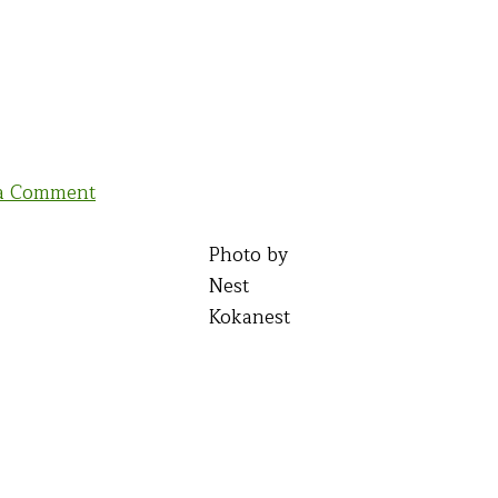
on
 a Comment
เสียง
กระซิบ
Photo by
ของ
Nest
สายลม
Kokanest