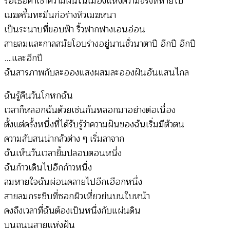
รอเธอค่ำเช้าความฝันในเมืองแห่งความจริงที่หายไป
เมฆครึ้มทะมึนก่อร่างทิวเมฆหนา
เป็นระนาบที่ขอบฟ้า ริ้วฟากฟางเอนอ่อน
สายลมและกาลสมัยโอบร่างอยู่นานชั่วนาตาปี อีกปี อีกปี
….และอีกปี
ฉันสารภาพกับละอองแสงผสมละอองฝันอันแสนไกล
ฉันรู้คืนวันโกหกฉัน
เวลาก็หลอกฉันด้วยเช่นกันหลอกมาอย่างต่อเนื่อง
ตั้งแต่ครั้งหนึ่งที่ได้รับรู้ว่าความฝันของฉันเริ่มมีตัวตน
ความสับสนน่ากลัวต่าง ๆ เริ่มลาจาก
ฉันเห็นวันเวลายิ้มปลอบตอนหนึ่ง
ฉันก้าวเดินไปอีกก้าวหนึ่ง
ลมหายใจฉันผ่อนคลายไปอีกเฮือกหนึ่ง
สายลมกระซิบที่ซอกผิวเหี่ยวย่นบนใบหน้า
คงถึงเวลาที่ฉันต้องเป็นหนึ่งกับแผ่นดิน
บนถนนสายแห่งฝัน