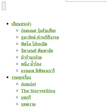
for
Something?
เขียนประจำ
ก่อคเณศ รุ้งสันเทียะ
จุฬารัตน์ ดำรงวิถีธรรม
ทิดโส โม้ระเบิด
ธิดามนต์ พิมพาชัย
ม้าก้านกล้วย
หนึ่ง น้ำโขง
อรรณพ นิพิทเมธาวี
รวมทุกเรื่อง
Amulet
The Storytelling
บทกวี
บทความ