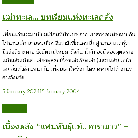
เฒ่าทะเล… บทเรียนแห่งทะเลคลั่ง
เพื่อนเก่าแวะมาเยี่ยมเยือนที่บ้านบางจาก เราสองคนห่างหายกัน
ไปนานแล้ว นานจนเกือบลืมว่ามีเพื่อนคนนี้อยู่ นานจนเรารู้ว่า
ในสิ่งที่ขาดหาย ยังมีความโหยหาถึงกัน น้ำสีทองมีฟองผุดพราย
แก้วแล้วแก้วเล่า เสียงพูดคุยเรื่องแล้วเรื่องเล่า (และเหล้า) เราไม่
เคยอิ่มที่ได้สนทนากัน เพื่อนเล่าให้ฟังว่าได้ห่างหายไปทำงานที่
ต่างจังหวัด …
5 January 2024
15 January 2004
หนึ่ง น้ำโขง
เบื้องหลัง “แฟนพันธุ์แท้…คาราบาว” –