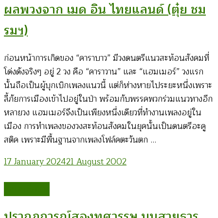
ผลพวงจาก เมด อิน ไทยแลนด์ (ตุ๋ย ชม
รมฯ)
ก่อนหน้าการเกิดของ “คาราบาว” มีวงดนตรีแนวสะท้อนสังคมที่
โด่งดังจริงๆ อยู่ 2 วง คือ “คาราวาน” และ “แฮมเมอร์” วงแรก
นั้นถือเป็นผู้บุกเบิกเพลงแนวนี้ แต่ก็ห่างหายไประยะหนึ่งเพราะ
ลี้ภัยการเมืองเข้าไปอยู่ในป่า พร้อมกับพรรคพวกร่วมแนวทางอีก
หลายวง แฮมเมอร์จึงเป็นเพียงหนึ่งเดียวที่ทำงานเพลงอยู่ใน
เมือง การทำเพลงของวงสะท้อนสังคมในยุคนั้นเป็นดนตรีอะคู
สติค เพราะมีพื้นฐานจากเพลงโฟล์คตะวันตก …
17 January 2024
21 August 2002
ศิลปะเพื่อชีวิต
ปรากฎการณ์สองทศวรรษ บนสายธาร