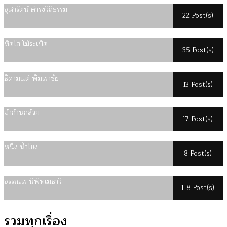
จุฬารัตน์ ดำรงวิถีธรรม
22 Post(s)
ทิดโส โม้ระเบิด
35 Post(s)
ธิดามนต์ พิมพาชัย
13 Post(s)
ม้าก้านกล้วย
17 Post(s)
หนึ่ง น้ำโขง
8 Post(s)
อรรณพ นิพิทเมธาวี
118 Post(s)
รวมทุกเรื่อง