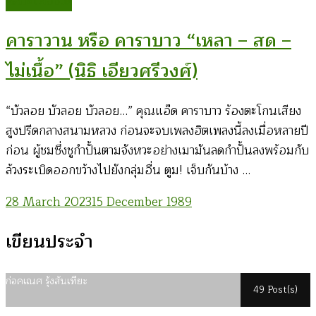
ศิลปะเพื่อชีวิต
คาราวาน หรือ คาราบาว “เหลา – สด –
ไม่เนื้อ” (นิธิ เอียวศรีวงศ์)
“บัวลอย บัวลอย บัวลอย…” คุณแอ๊ด คาราบาว ร้องตะโกนเสียง
สูงปรีดกลางสนามหลวง ก่อนจะจบเพลงฮิตเพลงนี้ลงเมื่อหลายปี
ก่อน ผู้ชมซึ่งชูกําปั้นตามจังหวะอย่างเมามันลดกําปั้นลงพร้อมกับ
ล้วงระเบิดออกขว้างไปยังกลุ่มอื่น ตูม! เจ็บกันบ้าง …
28 March 2023
15 December 1989
เขียนประจำ
ก่อคเณศ รุ้งสันเทียะ
49 Post(s)