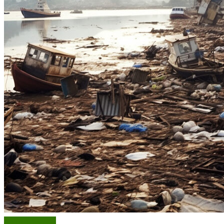
ทิดโส โม้ระเบิด