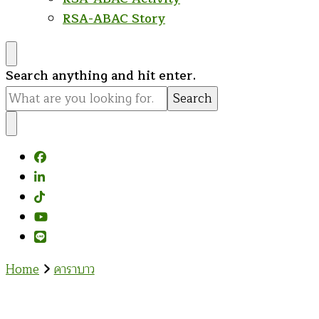
RSA-ABAC Story
Looking
Search anything and hit enter.
for
Something?
Home
คาราบาว