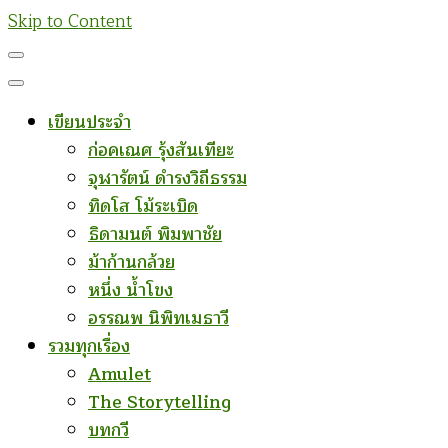
Skip to Content
เขียนประจำ
ก่อคเณศ รุ้งสันเทียะ
จุฬารัตน์ ดำรงวิถีธรรม
ทิดโส โม้ระเบิด
ธิดามนต์ พิมพาชัย
ม้าก้านกล้วย
หนึ่ง น้ำโขง
อรรณพ นิพิทเมธาวี
รวมทุกเรื่อง
Amulet
The Storytelling
บทกวี