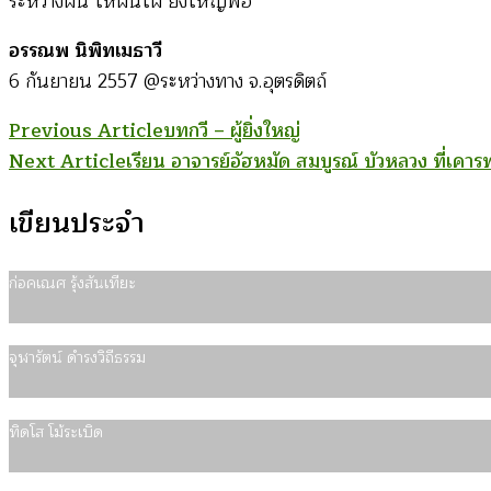
ระหว่างฝัน ให้ฝันใฝ่ ยิ่งใหญ่พอ
อรรณพ นิพิทเมธาวี
6 กันยายน 2557 @ระหว่างทาง จ.อุตรดิตถ์
Post
Previous Article
บทกวี – ผู้ยิ่งใหญ่
Next Article
เรียน อาจารย์อัฮหมัด สมบูรณ์ บัวหลวง ที่เคาร
Navigation
เขียนประจำ
ก่อคเณศ รุ้งสันเทียะ
จุฬารัตน์ ดำรงวิถีธรรม
ทิดโส โม้ระเบิด