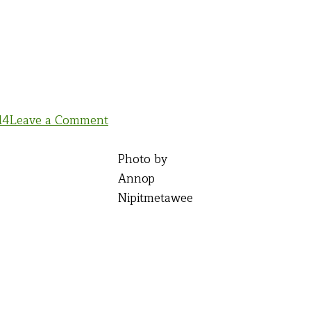
on
14
Leave a Comment
บท
กวี
Photo by
–
Annop
ระหว่าง
Nipitmetawee