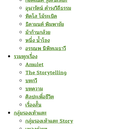
ก่อคเณศ รุ้งสันเทียะ
จุฬารัตน์ ดำรงวิถีธรรม
ทิดโส โม้ระเบิด
ธิดามนต์ พิมพาชัย
ม้าก้านกล้วย
หนึ่ง น้ำโขง
อรรณพ นิพิทเมธาวี
รวมทุกเรื่อง
Amulet
The Storytelling
บทกวี
บทความ
ศิลปะเพื่อชีวิต
เรื่องสั้น
กลุ่มรองเท้าแตะ
กลุ่มรองเท้าแตะ Story