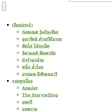
for
Something?
เขียนประจำ
ก่อคเณศ รุ้งสันเทียะ
จุฬารัตน์ ดำรงวิถีธรรม
ทิดโส โม้ระเบิด
ธิดามนต์ พิมพาชัย
ม้าก้านกล้วย
หนึ่ง น้ำโขง
อรรณพ นิพิทเมธาวี
รวมทุกเรื่อง
Amulet
The Storytelling
บทกวี
บทความ