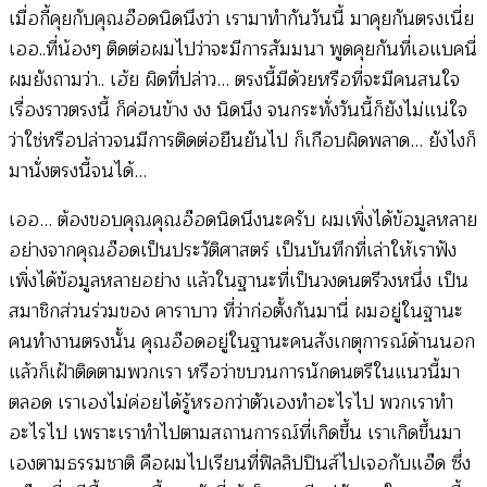
เมื่อกี้คุยกับคุณอ๊อดนิดนึงว่า เรามาทำกันวันนี้ มาคุยกันตรงเนี่ย
เออ..ที่น้องๆ ติดต่อผมไปว่าจะมีการสัมมนา พูดคุยกันที่เอแบคนี่
ผมยังถามว่า.. เฮ้ย ผิดที่ปล่าว… ตรงนี้มีด้วยหรือที่จะมีคนสนใจ
เรื่องราวตรงนี้ ก็ค่อนข้าง งง นิดนึง จนกระทั่งวันนี้ก็ยังไม่แน่ใจ
ว่าใช่หรือปล่าวจนมีการติดต่อยืนยันไป ก็เกือบผิดพลาด… ยังไงก็
มานั่งตรงนี้จนได้…
เออ… ต้องขอบคุณคุณอ๊อดนิดนึงนะครับ ผมเพิ่งได้ข้อมูลหลาย
อย่างจากคุณอ๊อดเป็นประวัติศาสตร์ เป็นบันทึกที่เล่าให้เราฟัง
เพิ่งได้ข้อมูลหลายอย่าง แล้วในฐานะที่เป็นวงดนตรีวงหนึ่ง เป็น
สมาชิกส่วนร่วมของ คาราบาว ที่ว่าก่อตั้งกันมานี่ ผมอยู่ในฐานะ
คนทำงานตรงนั้น คุณอ๊อดอยู่ในฐานะคนสังเกตุการณ์ด้านนอก
แล้วก็เฝ้าติดตามพวกเรา หรือว่าขบวนการนักดนตรีในแนวนี้มา
ตลอด เราเองไม่ค่อยได้รู้หรอกว่าตัวเองทำอะไรไป พวกเราทำ
อะไรไป เพราะเราทำไปตามสถานการณ์ที่เกิดขึ้น เราเกิดขึ้นมา
เองตามธรรมชาติ คือผมไปเรียนที่ฟิลลิปปินส์ไปเจอกับแอ๊ด ซึ่ง