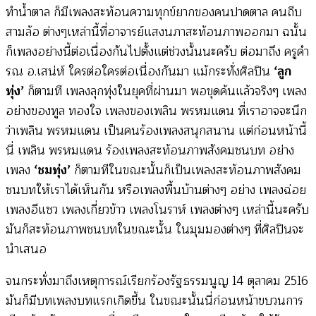
ทำน้ำตาล ก็มีเพลงสะท้อนความทุกข์ยากของคนปาดตาล คนถีบ
สามล้อ ต่างๆเหล่านี้ที่อาจารย์แสงนภาสะท้อนภาพออกมา ฉนั้น
ก็เพลงอย่างนี้ต่อเนื่องกันไปตั้งแต่ช่วงนั้นนะครับ ต่อมาถึง ครูคำ
รณ อ.เสน่ห์ ใครต่อใครต่อเนื่องกันมา แม้กระทั่งศิลปิน
‘ลูก
ทุ่ง’
ก็ตามที เพลงลุกทุ่งในยุคที่ผ่านมา พอขุดค้นแล้วจริงๆ เพลง
อย่างของทูล ทองใจ เพลงของเพลิน พรหมแดน ที่เราอาจจะนึก
ว่าเพลิน พรหมแดน เป็นคนร้องเพลงสนุกสนาน แต่ก่อนหน้านี้
นี่ เพลิน พรหมแดน ร้องเพลงสะท้อนภาพสังคมชนบท อย่าง
เพลง
‘ชมทุ่ง’
ก็ตามทีในขณะนั้นก็เป็นเพลงสะท้อนภาพสังคม
ชนบทให้เราได้เห็นกัน หรือเพลงพื้นบ้านต่างๆ อย่าง เพลงฉ่อย
เพลงอีแซว เพลงเกี่ยวข้าว เพลงโนราห์ เพลงต่างๆ เหล่านี้นะครับ
มันก็สะท้อนภาพชนบทในขณะนั้น ในมุมมองต่างๆ ที่ศิลปินจะ
นำเสนอ
จนกระทั่งมาถึงเหตุการณ์เรียกร้องรัฐธรรมนูญ 14 ตุลาคม 2516
มันก็มีบทเพลงบทแรกเกิดขึ้น ในขณะนั้นนี่ก่อนหน้าขบวนการ