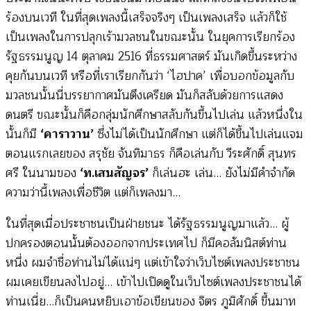
ร้องบนเวที ในที่สุดเพลงนี้เสร็จจริงๆ เป็นเพลงเสร็จ แล้วก็ใช้
เป็นเพลงในการปลุกเร้ามวลชนในขณะนั้น ในยุคการเรียกร้อง
รัฐธรรมนูญ 14 ตุลาคม 2516 ที่ธรรมศาสตร์ มันเกิดขึ้นระหว่าง
คุยกันบนเวที หรือที่เราเรียกกันว่า ‘ไฮปาค’ เพื่อบอกข้อมูลกับ
มวลชนนั้นนี่บรรยากาศมันตึงเครียด มันก็สลับด้วยการแสดง
ดนตรี ขณะนั้นก็คือกลุ่มนักศึกษาสลับกันขึ้นไปเล่น แล้วหนึ่งใน
นั้นก็มี
‘คาราวาน’
ซึ่งไม่ได้เป็นนักศึกษา แต่ก็ได้ขึ้นไปเล่นแจม
ตอนแรกเลยของ สรุชัย จันทิมาธร ก็คือเล่นกับ วีระศักดิ์ สุนทร
ศรี ในนามของ
‘ท.เสนสัญจร’
ก็เล่นฮะ เล่น… ยังไม่มีคำจำกัด
ความว่านี้เพลงเพื่อชีวิต แต่ก็เพลงมา…
ในที่สุดเมื่อประชาชนเป็นฝ่ายชนะ ได้รัฐธรรมนูญมาแล้ว… ผู้
ปกครองตอนนั้นต้องออกจากประเทศไป ก็มีคอลัมนิสต์ท่าน
หนึ่ง ผมจำชื่อท่านไม่ได้แน่ๆ แต่เข้าใจว่าเว็บไซต์เพลงประชาชน
ผมเคยเขียนลงไปอยู่… เข้าไปเปิดดูในเว็บไซต์เพลงประชาชนได้
ท่านเนี่ย…ก็เป็นคนหยิบเอาข้อเขียนของ จิตร ภูมิศักดิ์ ขึ้นมาท