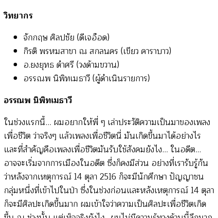
วิทยากร
จักกฤษ ศิลปชัย (ดีเจอ๊อด)
กิรติ พรหมสาขา ณ สกลนคร (เขียว คาราบาว)
อ.ยงยุทธ ดำศรี (วงด้ามขวาน)
อรรณพ นิพิทเมธาวี (ผู้ดำเนินรายการ)
อรรณพ นิพิทเมธาวี
ในช่วงแรกนี้… ผมอยากให้พี่ ๆ เล่าประวัติความเป็นมาของเพลง
เพื่อชีวิต ว่าจริงๆ แล้วเพลงเพื่อชีวิตนี่ มันเกิดขึ้นมาได้อย่างไร
และที่สำคัญคือเพลงเพื่อชีวิตมันรับใช้สังคมยังไง… ในอดีต…
อาจจะเริ่มจากการเมืองในอดีต ซึ่งก็คงมีส่วน อย่างที่เรารับรู้กัน
ว่าหลังจากเหตุการณ์ 14 ตุลา 2516 ก็จะมีนักศึกษา ปัญญาชน
กลุ่มหนึ่งที่เข้าไปในป่า ซึ่งในช่วงก่อนและหลังเหตุการณ์ 14 ตุลา
ก็จะมีศิลปะเกิดขึ้นมาก ผมเข้าใจว่าความเป็นศิลปะเพื่อชีวิตเกิด
ขึ้น ณ ช่วงนั้น แต่เท็จจริงยังไง…ผมไม่มีความรู้ทางด้านนี้ลึกมาก