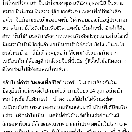
ให้โจทย์ไว้ก่อนว่า ในหัวใจของทุกคนที่นั่งอยู่ตรงนี้นี่ ในความ
หมาย ในนิยาม ในความรู้สึกของตัวเอง เพลงเพื่อชีวิตมันคือ
อะไร.. ในนิยามของตัวเองนะครับ ให้กรอบของมันอยู่ประมาณ
ขนาดไหน ยังไงถึงเป็นเพื่อชีวิต..นะครับ นั่นคำหนึ่ง อีกคำก็คือ
คำว่า
‘รับใช้’
นะครับ จริงๆ บทเพลงหรือศิลปะทุกแขนงในโลกนี้
นี่ผมว่ามันรับใช้อยู่แล้ว แต่เป็นการรับใช้อะไร ยังไง เป็นอะไร
ตรงไหนบ้าง… ที่นี่เค้าก็ระบุต่อว่า
‘สังคม’
สังคมก็กว้างมาก
เหมือนกัน ก็ต้องดูอีกว่าสังคมในที่นี่เนี่ย ผู้ที่ตั้งหัวข้อนี่ต้องการ
ตีโจทย์ลงไปที่สังคมตรงไหนด้วย..
กลับไปที่คำว่า
‘เพลงเพื่อชีวิต’
นะครับ ในขณะเดียวกันใน
ปัจจุบันนี้ แม้กระทั่งไปถามต้นตำนานในยุค 14 ตุลา อย่างน้า
หงา (สุรชัย จันทิมาธร) – น้าหงาเองก็ยังไม่ได้ฟันธงชัดๆ
เหมือนกันว่า เพลงของคาราวานที่แกเล่นมานี่ เป็นเพื่อชีวิตหรือ
ปล่าว.. หรือทำไมเป็น… แต่ที่นี่คำนี่มันเกิดขึ้นแล้วค่อนข้างมี
ลักษณะพิเศษ มีลักษณะเฉพาะ มากกว่าประเทศอื่นในโลก และ