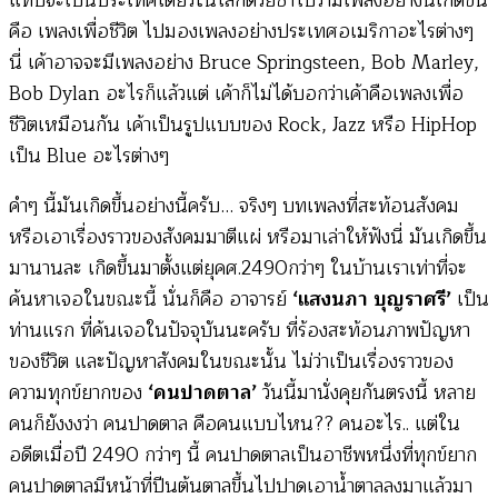
แทบจะเป็นประเทศเดียวในโลกด้วยซ้ำไปว่ามีเพลงอย่างนี้เกิดขึ้น
คือ เพลงเพื่อชีวิต ไปมองเพลงอย่างประเทศอเมริกาอะไรต่างๆ
นี่ เค้าอาจจะมีเพลงอย่าง Bruce Springsteen, Bob Marley,
Bob Dylan อะไรก็แล้วแต่ เค้าก็ไม่ได้บอกว่าเค้าคือเพลงเพื่อ
ชีวิตเหมือนกัน เค้าเป็นรูปแบบของ Rock, Jazz หรือ HipHop
เป็น Blue อะไรต่างๆ
คำๆ นี้มันเกิดขึ้นอย่างนี้ครับ… จริงๆ บทเพลงที่สะท้อนสังคม
หรือเอาเรื่องราวของสังคมมาตีแผ่ หรือมาเล่าให้ฟังนี่ มันเกิดขึ้น
มานานละ เกิดขึ้นมาตั้งแต่ยุคศ.2490กว่าๆ ในบ้านเราเท่าที่จะ
ค้นหาเจอในขณะนี้ นั่นก็คือ อาจารย์
‘แสงนภา บุญราศรี’
เป็น
ท่านแรก ที่ค้นเจอในปัจจุบันนะครับ ที่ร้องสะท้อนภาพปัญหา
ของชีวิต และปัญหาสังคมในขณะนั้น ไม่ว่าเป็นเรื่องราวของ
ความทุกข์ยากของ
‘คนปาดตาล’
วันนี้มานั่งคุยกันตรงนี้ หลาย
คนก็ยังงงว่า คนปาดตาล คือคนแบบไหน?? คนอะไร.. แต่ใน
อดีตเมื่อปี 2490 กว่าๆ นี้ คนปาดตาลเป็นอาชีพหนึ่งที่ทุกข์ยาก
คนปาดตาลมีหน้าที่ปีนต้นตาลขึ้นไปปาดเอาน้ำตาลลงมาแล้วมา