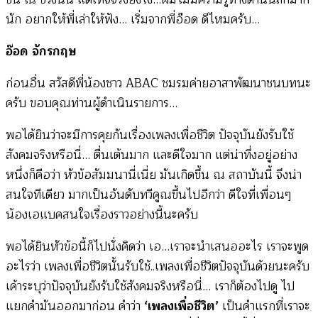
นัก อยากให้พี่เล่าให้ฟัง… เริ่มจากพี่อ๊อด ดีไหมครับ…
อ๊อด จักรกฤษ
ก่อนอื่น สวัสดีพี่น้องชาว ABAC ชมรมค่ายอาสาพัฒนาชนบทนะ
ครับ ขอบคุณท่านผู้ดำเนินรายการ…
พอได้ยินว่าจะมีการคุยกันเรื่องเพลงเพื่อชีวิต ปัจจุบันยังรับใช้
สังคมจริงหรือนี่… ตื่นเต้นมาก และดีใจมาก แต่น่าทึ่งอยู่อย่าง
หนึ่งก็คือว่า หัวข้อสัมมนานี่เนี่ย มันเกิดขึ้น ณ สถาบันนี้ จึงน่า
สนใจทีเดียว มากเป็นอันดับทวีคูณขึ้นไปอีกว่า ดีใจที่เพื่อนๆ
น้องเอแบคสนใจเรื่องราวอย่างนี้นะครับ
พอได้ยินหัวข้อนี้ก็ไปนั่งคิดว่า เอ…เราจะนำเสนออะไร เราจะพูด
อะไรว่า เพลงเพื่อชีวิตนั้นรับใช้..เพลงเพื่อชีวิตปัจจุบันด้วยนะครับ
เค้าระบุว่าปัจจุบันยังรับใช้สังคมจริงหรือนี่… เราก็ต้องไปดู ไป
แยกคำมันออกมาก่อน คำว่า
‘เพลงเพื่อชีวิต’
เป็นคำแรกที่เราจะ