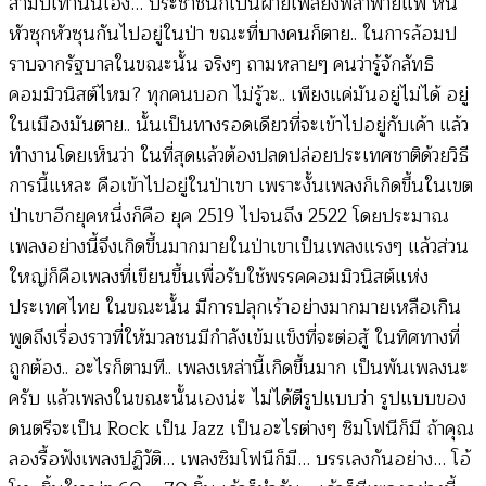
สามปีเท่านั้นเอง… ประชาชนก็เป็นฝ่ายเพลี่ยงพล้ำพ่ายแพ้ หนี
หัวซุกหัวซุนกันไปอยู่ในป่า ขณะที่บางคนก็ตาย.. ในการล้อมป
ราบจากรัฐบาลในขณะนั้น จริงๆ ถามหลายๆ คนว่ารู้จักลัทธิ
คอมมิวนิสต์ไหม? ทุกคนบอก ไม่รู้วะ.. เพียงแค่มันอยู่ไม่ได้ อยู่
ในเมืองมันตาย.. นั้นเป็นทางรอดเดียวที่จะเข้าไปอยู่กับเค้า แล้ว
ทำงานโดยเห็นว่า ในที่สุดแล้วต้องปลดปล่อยประเทศชาติด้วยวิธี
การนี้แหละ คือเข้าไปอยู่ในป่าเขา เพราะงั้นเพลงก็เกิดขึ้นในเขต
ป่าเขาอีกยุคหนึ่งก็คือ ยุค 2519 ไปจนถึง 2522 โดยประมาณ
เพลงอย่างนี้จึงเกิดขึ้นมากมายในป่าเขาเป็นเพลงแรงๆ แล้วส่วน
ใหญ่ก็คือเพลงที่เขียนขึ้นเพื่อรับใช้พรรคคอมมิวนิสต์แห่ง
ประเทศไทย ในขณะนั้น มีการปลุกเร้าอย่างมากมายเหลือเกิน
พูดถึงเรื่องราวที่ให้มวลชนมีกำลังเข้มแข็งที่จะต่อสู้ ในทิศทางที่
ถูกต้อง.. อะไรก็ตามที.. เพลงเหล่านี้เกิดขึ้นมาก เป็นพันเพลงนะ
ครับ แล้วเพลงในขณะนั้นเองน่ะ ไม่ได้ตีรูปแบบว่า รูปแบบของ
ดนตรีจะเป็น Rock เป็น Jazz เป็นอะไรต่างๆ ซิมโฟนีก็มี ถ้าคุณ
ลองรื้อฟังเพลงปฏิวัติ… เพลงซิมโฟนีก็มี… บรรเลงกันอย่าง… โอ้