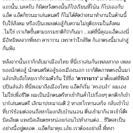
แถวนั้น..นะครับ ก็ผิดหวังตรงนั้นก็ไปเรียนที่โน้น ก็ไปเจอกับ
แอ๊ด แอ๊ดก็ชวนมาเล่นดนตรี ก็ไม่ได้คิดว่าจะมาทำงานในด้านนี้
รับใช้สังคม หรือเป็นเพลงต่อสู้กับความไม่ยุติธรรมในสังคม
..ไม่ใช่ เราเกิดขึ้นตามธรรมชาติก็ว่ากันมา …แต่ที่นี่คุณแอ๊ดเองนี่
มีอิทธิพลจากพี่หงา คาราวาน เพราะว่าใกล้ชิด ก็เอาตรงนี้มาเล่าสู่
กันฟัง
หลังจากนั้นเราก็กลับมาเมืองไทย ที่นี่เราเล่นกันเพลงสากล เพลง
ของนักต่อสู้ นักดนตรีต่อสู้ของเมืองนอก เราก็ติดภาพตรงนั้นมา
แล้วกลับถึงไทยเราก็ร่วมตัวกัน ใช้ชื่อ
‘คาราบาว’
มาตั้งแต่ที่ฟิลลิ
ปปินส์แล้ว ที่นี่พอมาถึงเมืองไทย แอ๊ดก็เริ่ม ‘ครอบงำ’ ผมเอง
ไม่ใช่เพื่อชีวิต ผมเป็นนักดนตรีหาเช้ากินค่ำไปเรื่อยๆ ตกดึกก็เข้า
บาร์เล่นดนตรี เลิกมาประมาณตี 2 หาอะไรทานเสร็จ กลับเข้าไป
ที่บาร์ซ้อมต่อจนถึงหกโมงกลับบ้านนอน ตื่นเช้ามาก็แวะเข้าโต๊ะ
บิลเลียด แทงบิลเลียดซะหน่อยก่อนไปทำงานต่อ… ชีวิตจะเป็น
อย่างนี้อยู่ตลอด ..แอ๊ดก็มาคุย..เฮ้ย..เราต้องอย่างงี้ พี่หงา