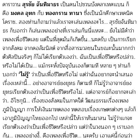
คาราวาน
สุรชัย จันทิมาธร
เป็นคนไปชวนบังคลาเทศแบน ก็
คือ
มงคล อุทก
กับ
ทองกราน ทานา
ซึ่งเป็นนักศึกษาเทคนิค
โคราช.. สองท่านก็ถามว่าแล้วเราจะเล่นเพลงอะไร… สุรชัยจันทิมา
ธร ก็บอกว่า ก็เล่นเพลงอย่างที่เราเล่นกันนี่แหละ… ยังไม่มีคำว่า
เพลงเพื่อชีวิตเลย แต่ในที่สุดมันก็เกิดขึ้น…นะครับ เป็นการเรียก
จากสังคม จากคอลัมนิสต์ จากสื่อสารมวลชนในขณะนั้นมากกว่า
ตัวศิลปินจริงๆ ก็ไม่ได้เรียกตัวเองว่า.. ฉันเป็นเพื่อชีวิตหรือปล่าว..
หรือไม่ได้เป็น… แม้กระทั่งปัจจุบันเองก็ตามที หลาย ๆ ท่านก็
บอกว่า
‘ไม่รู้’
ว่าเป็นเพื่อชีวิตหรือไม่ แต่ว่าฉันอยากจะนำเสนอ
เรื่องเหล่านี้… อย่างอาจารย์ยงยุทธ ก็ตามที ก็ไม่รู้ว่าอาจารย์ยง
ยุทธเรียกตัวเองว่าเป็นเพื่อชีวิตหรือไม่.. แต่อาจารย์ก็อยากจะเล่า
ว่า.. อิไซกุนิ… เรื่องของสังคมในภาคใต้ วัฒนธรรมเรื่องเพลง
ภูมิปัญญา การให้เงินมาทดลอง ทดสอบเรื่องเกษตรต่างๆ แล้วก็
เอาภูมิปัญญาไทยออกไป เหล่านี้ให้เราหันมาสน ไม่รู้ว่าแกจะ
เรียกตัวเองว่าเป็นเพื่อชีวิตหรือปล่าว แต่ว่าในวงนอก ๆ เราบอก
กัน… เพลงอย่างงี้.. คือเพลงเพื่อชีวิต… นะครับ เอาแค่นี้ก่อนว่า