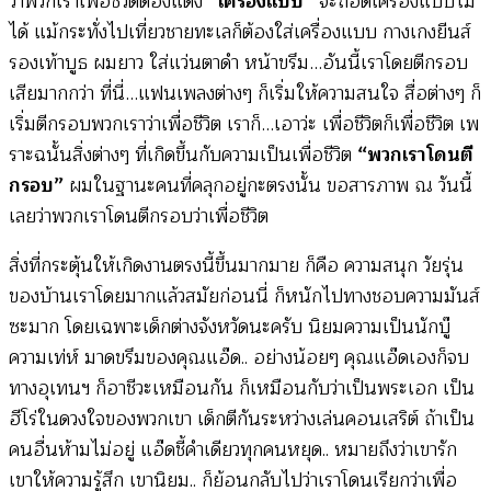
ว่าพวกเราเพื่อชีวิตต้องแต่ง
“เครื่องแบบ”
จะถอดเครื่องแบบไม่
ได้ แม้กระทั่งไปเที่ยวชายทะเลก็ต้องใส่เครื่องแบบ กางเกงยีนส์
รองเท้าบูธ ผมยาว ใส่แว่นตาดำ หน้าขรึม…อันนี้เราโดยตีกรอบ
เสียมากกว่า ที่นี่…แฟนเพลงต่างๆ ก็เริ่มให้ความสนใจ สื่อต่างๆ ก็
เริ่มตีกรอบพวกเราว่าเพื่อชีวิต เราก็…เอาว่ะ เพื่อชีวิตก็เพื่อชีวิต เพ
ราะฉนั้นสิ่งต่างๆ ที่เกิดขึ้นกับความเป็นเพื่อชีวิต
“พวกเราโดนตี
กรอบ”
ผมในฐานะคนที่คลุกอยู่กะตรงนั้น ขอสารภาพ ณ วันนี้
เลยว่าพวกเราโดนตีกรอบว่าเพื่อชีวิต
สิ่งที่กระตุ้นให้เกิดงานตรงนี้ขึ้นมากมาย ก็คือ ความสนุก วัยรุ่น
ของบ้านเราโดยมากแล้วสมัยก่อนนี่ ก็หนักไปทางชอบความมันส์
ซะมาก โดยเฉพาะเด็กต่างจังหวัดนะครับ นิยมความเป็นนักบู๊
ความเท่ห์ มาดขรึมของคุณแอ๊ด.. อย่างน้อยๆ คุณแอ๊ดเองก็จบ
ทางอุเทนฯ ก็อาชีวะเหมือนกัน ก็เหมือนกับว่าเป็นพระเอก เป็น
ฮีโร่ในดวงใจของพวกเขา เด็กตีกันระหว่างเล่นคอนเสริต์ ถ้าเป็น
คนอื่นห้ามไม่อยู่ แอ๊ดชี้คำเดียวทุกคนหยุด.. หมายถึงว่าเขารัก
เขาให้ความรู้สึก เขานิยม.. ก็ย้อนกลับไปว่าเราโดนเรียกว่าเพื่อ