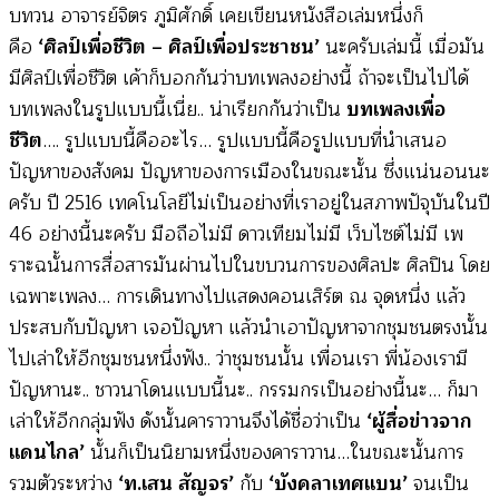
บทวน อาจารย์จิตร ภูมิศักดิ์ เคยเขียนหนังสือเล่มหนึ่งก็
คือ
‘ศิลป์เพื่อชีวิต – ศิลป์เพื่อประชาชน’
นะครับเล่มนี้ เมื่อมัน
มีศิลป์เพื่อชีวิต เค้าก็บอกกันว่าบทเพลงอย่างนี้ ถ้าจะเป็นไปได้
บทเพลงในรูปแบบนี้เนี่ย.. น่าเรียกกันว่าเป็น
บทเพลงเพื่อ
ชีวิต
…. รูปแบบนี้คืออะไร… รูปแบบนี้คือรูปแบบที่นำเสนอ
ปัญหาของสังคม ปัญหาของการเมืองในขณะนั้น ซึ่งแน่นอนนะ
ครับ ปี 2516 เทคโนโลยีไม่เป็นอย่างที่เราอยู่ในสภาพปัจุบันในปี
46 อย่างนี้นะครับ มือถือไม่มี ดาวเทียมไม่มี เว็บไซต์ไม่มี เพ
ราะฉนั้นการสื่อสารมันผ่านไปในขบวนการของศิลปะ ศิลปิน โดย
เฉพาะเพลง… การเดินทางไปแสดงคอนเสิร์ต ณ จุดหนึ่ง แล้ว
ประสบกับปัญหา เจอปัญหา แล้วนำเอาปัญหาจากชุมชนตรงนั้น
ไปเล่าให้อีกชุมชนหนึ่งฟัง.. ว่าชุมชนนั้น เพื่อนเรา พี่น้องเรามี
ปัญหานะ.. ชาวนาโดนแบบนี้นะ.. กรรมกรเป็นอย่างนี้นะ… ก็มา
เล่าให้อีกกลุ่มฟัง ดังนั้นคาราวานจึงได้ชื่อว่าเป็น
‘ผู้สื่อข่าวจาก
แดนไกล’
นั้นก็เป็นนิยามหนึ่งของคาราวาน…ในขณะนั้นการ
รวมตัวระหว่าง
‘ท.เสน สัญจร’
กับ
‘บังคลาเทศแบน’
จนเป็น