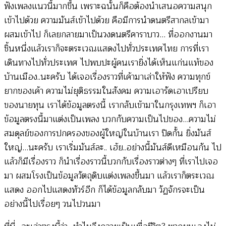
ฟังเพลงแนวนี้มากขึ้น เพราะฉนั้นก็คือต้องนำเสนอความสนุก
เข้าไปด้วย ความมันส์เข้าไปด้วย คือมีการนำดนตรีสากลเข้ามา
ผสมเข้าไป ก็เลยกลายมาเป็นวงดนตรีคาราบาว… ที่ออกงานมา
ชิ้นหนึ่งแล้วเราก็จะตระเวณแสดงไปทั่วประเทศไทย การที่เรา
เดินทางไปทั่วประเทศ ไปพบปะผู้คนเรายิ่งได้เห็นแก่นแท้ของ
บ้านเมือง..นะครับ ได้เจอเรื่องราวที่เค้ามาเล่าให้ฟัง ความทุกข์
ยากของเค้า ความไม่ยุติธรรมในสังคม ความเอารัดเอาเปรียบ
ของนายทุน เราได้ข้อมูลตรงนี้ เรากลับเข้ามาในกรุงเทพฯ ก็เอา
ข้อมูลตรงนี้มาแต่งเป็นเพลง บวกกับความเป็นไปของ…ความไม่
สมดุลย์ของการปกครองของผู้ใหญ่ในบ้านเรา ปิดกั้น ยิ่งมันส์
ใหญ่…นะครับ เราเริ่มมันส์ละ.. เฮ้ย..อย่างนี้มันส์ดีเหมือนกัน ไป
แล้วก็มีเรื่องราว ก็นำเรื่องราวนี้บวกกับเรื่องราวต่างๆ ที่เราไปเจอ
มา ผสมโรงเป็นข้อมูลวัตถุดิบแต่งเพลงขึ้นมา แล้วเราก็ตระเวณ
แสดง ออกไปแสดงทัวร์อีก ก็ได้ข้อมูลกลับมา วัฏจักรจะเป็น
อย่างนี้ไปเรื่อยๆ วนไปวนมา