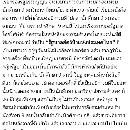
เรียกร้องรัฐธรรมนูญนี่ จะมีขบวนการในการเรียกร้องให้รับ
นักศึกษา 9 คนในมหาวิทยาลัยรามคำแหง กลับเข้าเรียนหนังสือ
ต่อ เพราะว่ามีคำสั่งของอธิการบดี ‘ปลด’ นักศึกษา 9 คนออก
จากมหา’ลัย เพราะนักศึกษา 9 คนนี้ ไปเอาเรื่องราวของรัฐบาล
โดยให้คำจำกัดความในหนังสือของรามคำแหงในขณะนั้นที่ตี
พิมพ์ออกมานี่ ว่าเป็น
“รัฐบาลสัตว์ป่าแห่งประเทศไทย”
ก็
เป็นเพราะว่า อยู่ๆ วันหนึ่งมีเฮลิคอปเตอร์ตก แล้วปรากฎว่าใน
ซากเครื่องที่ตกในทุ่งใหญ่นเรศวรนี่ มีซากสัตว์เต็มไปหมดเลย
กลุ่มรัฐบาลในขณะนั้นมีการล่าสัตว์ มีการทำร้ายสัตว์ป่าอย่าง
มากมายเหลือเกิน นักศึกษา 9 คนนี้ ในฐานะคนทำหนังสือก็
ตีแผ่ ก็เลยโดนอาจารย์ ดอกเตอร์ศักดิ์ ซึ่งเป็นอธิการบดีในขณะ
นั้นนี่ ปลดออกจากการเป็นนักศึกษา มหาวิทยาลัยรามคำแหง ก็
เลยมีกลุ่มเพื่อนๆ สถาบันอื่นๆ ไม่ว่าเป็นธรรมศาสตร์ จุฬาฯ
ก็ตามทีรวมตัวกันเพื่อเรียกร้องให้มหาวิทยาลัยรามคำแหง รับ
นักศึกษา 9 คนนั้นกลับเข้าเป็นนักศึกษาปกติ.. แล้วขบวนก็ขยาย
ต่อไปหลังจากที่รับเข้าไปแล้ว เลยกลายเป็นแปลขบวนไป ไปเป็น