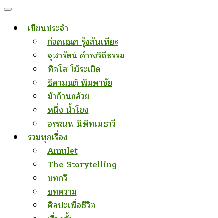
เขียนประจำ
ก่อคเณศ รุ้งสันเทียะ
จุฬารัตน์ ดำรงวิถีธรรม
ทิดโส โม้ระเบิด
ธิดามนต์ พิมพาชัย
ม้าก้านกล้วย
หนึ่ง น้ำโขง
อรรณพ นิพิทเมธาวี
รวมทุกเรื่อง
Amulet
The Storytelling
บทกวี
บทความ
ศิลปะเพื่อชีวิต