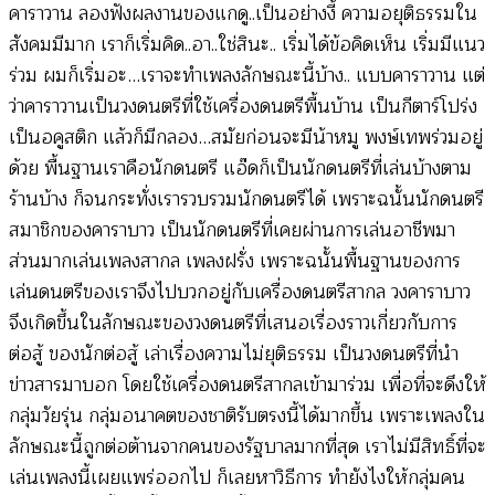
คาราวาน ลองฟังผลงานของแกดู..เป็นอย่างงี้ ความอยุติธรรมใน
สังคมมีมาก เราก็เริ่มคิด..อา..ใช่สินะ.. เริ่มได้ข้อคิดเห็น เริ่มมีแนว
ร่วม ผมก็เริ่มอะ…เราจะทำเพลงลักษณะนี้บ้าง.. แบบคาราวาน แต่
ว่าคาราวานเป็นวงดนตรีที่ใช้เครื่องดนตรีพื้นบ้าน เป็นกีตาร์โปร่ง
เป็นอคูสติก แล้วก็มีกลอง…สมัยก่อนจะมีน้าหมู พงษ์เทพร่วมอยู่
ด้วย พื้นฐานเราคือนักดนตรี แอ๊ดก็เป็นนักดนตรีที่เล่นบ้างตาม
ร้านบ้าง ก็จนกระทั่งเรารวบรวมนักดนตรีได้ เพราะฉนั้นนักดนตรี
สมาชิกของคาราบาว เป็นนักดนตรีที่เคยผ่านการเล่นอาชีพมา
ส่วนมากเล่นเพลงสากล เพลงฝรั่ง เพราะฉนั้นพื้นฐานของการ
เล่นดนตรีของเราจึงไปบวกอยู่กับเครื่องดนตรีสากล วงคาราบาว
จึงเกิดขึ้นในลักษณะของวงดนตรีที่เสนอเรื่องราวเกี่ยวกับการ
ต่อสู้ ของนักต่อสู้ เล่าเรื่องความไม่ยุติธรรม เป็นวงดนตรีที่นำ
ข่าวสารมาบอก โดยใช้เครื่องดนตรีสากลเข้ามาร่วม เพื่อที่จะดึงให้
กลุ่มวัยรุ่น กลุ่มอนาคตของชาติรับตรงนี้ได้มากขึ้น เพราะเพลงใน
ลักษณะนี้ถูกต่อต้านจากคนของรัฐบาลมากที่สุด เราไม่มีสิทธิ์ที่จะ
เล่นเพลงนี้เผยแพร่ออกไป ก็เลยหาวิธีการ ทำยังไงให้กลุ่มคน