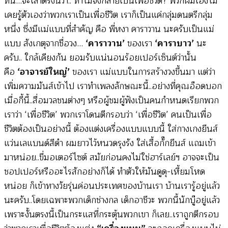
ที่นี่…จะเล่าตรงนี้ว่า.. ทำไมจึงกลายเป็นเพื่อชีวิต? พวกผมเองไม่
เคยรู้ตัวเองว่าพวกเราเป็นเพื่อชีวิต เราก็เป็นแค่กลุ่มดนตรีกลุ่ม
หนึ่ง ซึ่งมีแม่แบบที่สำคัญ คือ พี่หงา คาราวาน นะครับเป็นแม่
แบบ สังเกตุจากชื่อวง…
‘คาราวาน’
ของเรา
‘คาราบาว’
นะ
ครับ.. ใกล้เคียงกัน ยอมรับแน่นอนร้อยเปอร์เซ็นต์ว่านั้น
คือ
‘อาจารย์ใหญ่’
ของเรา แม่แบบในการสร้างวงขึ้นมา แต่ว่า
เพิ่มความมันส์เข้าไป เราทำเพลงลักษณะนี้..อย่างที่คุณอ๊อดบอก
เมื่อกี้นี้..สื่อมวลชนต่างๆ หรือผู้ชมผู้ฟังเป็นคนกำหนดเรียกพวก
เราว่า ‘เพื่อชีวิต’ พวกเราโดนตีกรอบว่า ‘เพื่อชีวิต’ คนเป็นเพื่อ
ชีวิตต้องเป็นอย่างนี้ ต้องแต่งเครื่องแบบแบบนี้ ใส่กางเกงยีนส์
แว่นเลแบนด์สีดำ ผมยาวไว้หนวดรุงรัง ใส่เสื้อกั๊กยีนส์ แถมเข้า
มาหน่อย..ขี่มอเตอร์ไซต์ สมัยก่อนคงไม่ใช่ฮาร์เลย์ฯ อาจจะเป็น
ชอปเปอร์หรืออะไรสักอย่างก็ได้ ทำตัวให้มันดูดุ-เหี้ยมโหด
หน่อย ก็เข้าทางวัยรุ่นค่อนประเทศของบ้านเรา บ้านเรารู้อยู่แล้ว
นะครับ..โดยเฉพาะพวกเด็กช่างกล เด็กอาชีวะ พวกนี้นักบู๊อยู่แล้ว
เพราะงั้นตรงนี้เป็นกระแสที่กระตุ้นพวกเขา ก็เลย..เราถูกตีกรอบ