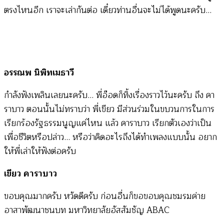
ตรงไหนอีก เราจะเล่ากันต่อ เดี๋ยวท่านอื่นจะไม่ได้พูดนะครับ…
อรรณพ นิพิทเมธาวี
กำลังฟังเพลินเลยนะครับ… พี่อ๊อดก็ทิ้งเรื่องราวไว้นะครับ ถึง คา
ราบาว ตอนนั้นไม่ทราบว่า พี่เขียว มีส่วนร่วมในขบวนการในการ
เรียกร้องรัฐธรรมนูญแค่ไหน แล้ว คาราบาว เรียกตัวเองว่าเป็น
เพื่อชีวิตหรือปล่าว… หรือว่าคิดอะไรถึงได้ทำเพลงแบบนั้น อยาก
ให้พี่เล่าให้ฟังต่อครับ
เขียว คาราบาว
ขอบคุณมากครับ หวัดดีครับ ก่อนอื่นก็ขอขอบคุณชมรมค่าย
อาสาพัฒนาชนบท มหาวิทยาลัยอัสสัมชัญ ABAC