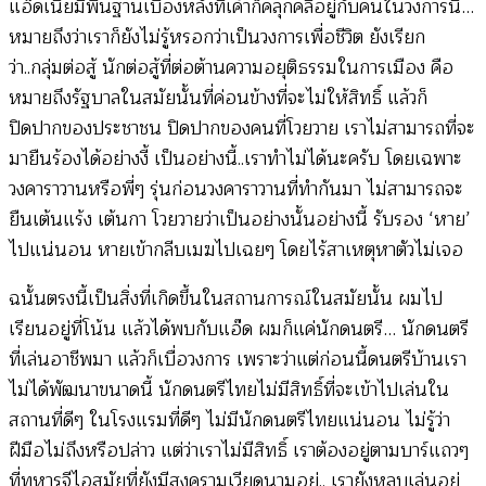
แอ๊ดเนี่ยมีพื้นฐานเบื้องหลังที่เค้าก็คลุกคลีอยู่กับคนในวงการนี้…
หมายถึงว่าเราก็ยังไม่รู้หรอกว่าเป็นวงการเพื่อชีวิต ยังเรียก
ว่า..กลุ่มต่อสู้ นักต่อสู้ที่ต่อต้านความอยุติธรรมในการเมือง คือ
หมายถึงรัฐบาลในสมัยนั้นที่ค่อนข้างที่จะไม่ให้สิทธิ์ แล้วก็
ปิดปากของประชาชน ปิดปากของคนที่โวยวาย เราไม่สามารถที่จะ
มายืนร้องได้อย่างงี้ เป็นอย่างนี้..เราทำไม่ได้นะครับ โดยเฉพาะ
วงคาราวานหรือพี่ๆ รุ่นก่อนวงคาราวานที่ทำกันมา ไม่สามารถจะ
ยืนเต้นแร้ง เต้นกา โวยวายว่าเป็นอย่างนั้นอย่างนี้ รับรอง ‘หาย’
ไปแน่นอน หายเข้ากลีบเมฆไปเฉยๆ โดยไร้สาเหตุหาตัวไม่เจอ
ฉนั้นตรงนี้เป็นสิ่งที่เกิดขึ้นในสถานการณ์ในสมัยนั้น ผมไป
เรียนอยู่ที่โน้น แล้วได้พบกับแอ๊ด ผมก็แค่นักดนตรี… นักดนตรี
ที่เล่นอาชีพมา แล้วก็เบื่อวงการ เพราะว่าแต่ก่อนนี้ดนตรีบ้านเรา
ไม่ได้พัฒนาขนาดนี้ นักดนตรีไทยไม่มีสิทธิ์ที่จะเข้าไปเล่นใน
สถานที่ดีๆ ในโรงแรมที่ดีๆ ไม่มีนักดนตรีไทยแน่นอน ไม่รู้ว่า
ฝีมือไม่ถึงหรือปล่าว แต่ว่าเราไม่มีสิทธิ์ เราต้องอยู่ตามบาร์แถวๆ
ที่ทหารจีไอสมัยที่ยังมีสงครามเวียดนามอยู่.. เรายังหลบเล่นอยู่