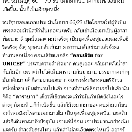
โห.. ชิ้นใหญ่ๆ 60 – 70 ชิ้น เค้าก็ทำกัน… เค้าก็มีเพลงอย่างนี้
เกิดขึ้น.. นั้นก็เป็นอีกยุคหนึ่ง
จนรัฐบาลพลเอกเปรม มีนโยบาย 66/23 เปิดโอกาสให้ผู้ที่เป็น
พรรคคอมมิวนิสต์ว่างั้นเถอะนะครับ กลับเข้าเมืองมาเป็นผู้อาสา
พัฒนาชาติ ยุคนี้แหละ ผมว่าจริงๆ เป็นยุคเฟื่องฟูของเพลงเพื่อชี
วิตจริงๆ จังๆ ทุกคนกลับเข้ามา คาราวานกลับเข้ามาแล้วยังคง
ทำงานต่อเนื่อง คอนเสิร์ตแรกคือ
“คอนเสิร์ต for
UNICEF”
ประสบความสำเร็จมาก คนดูเยอะ กลับมาหลั่งน้ำตา
กันกันอีก เพราะว่าไม่ได้เห็นคาราวานกันมานาน บรรยากาศเก่าๆ
มันกลับมา เค้าก็ตามมาเยอะมาก จนกระทั่งเกิดวงดนตรีอีกวง
หนึ่งที่กลายเป็นตำนานไปแล้ว อย่างที่ท่านพิธีกรบอกไปแล้ว นั่น
ก็คือ
“คาราบาว”
เดี๋ยวพี่เขียวคงจะเล่าว่ามันกำเนิดยังไงอะไร
ต่างๆ ก็ตามที …ก็กำเนิดขึ้น แล้วก็มีวงมากมายฮะ คนด่านเกวียน
อะไรต่อมิอะไรตามออกมาเต็ม เป็นยุคเฟื่องฟูยุคหนึ่ง…นะครับ
แล้วก็เดินทางมาถึงปัจจุบัน เอาแค่นี้ก่อน เอาประมาณอย่างเนี่ย
นะครับ ถ้าสงสัยตรงไหน แล้วเล่าไม่ละเอียดตรงไหนนี่ อยากรู้