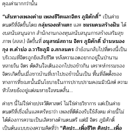
คุณค่ามากกว่านั้น
“เส้นทางเพลงค่าย เพลงชีวิตและจิตร ภูมิศักดิ์”
เป็นค่าย
ดนตรีที่จัดขึ้นโดย
กลุ่มรองเท้าแตะ
และ
ชมรมคนสร้างฝัน
ได้
งบสนับสนุนจาก สำนักงานกองทุนสนับสนุนการสร้างเสริมสุข
ภาพ (สสส.) จัดขึ้นที่
อนุสรณ์สถาน จิตร ภูมิศักดิ์ บ้านหนอง
กุง ต.คำบ่อ อ.วาริชภูมิ จ.สกลนคร
ถ้าย้อนกลับไปที่ตรงนี้เป็น
บริเวณที่จิตรถูกยิงเสียชีวิต หลังความอดอยากอยู่ในป่านาน
หลายวัน จิตร ตัดสินใจเดินออกไปขอข้าวกิน เคราะห์กรรมของ
จิตรเกิดขึ้นเมื่อชาวบ้านที่เขาไปขอข้าวนั้นเป็น พื้นที่จัดตั้งของ
ทางการที่ขณะนั้นมีนโยบายในการปราบปรามคอมมิวนิสต์ ความ
หิวโหยยังอยู่แต่ลมหายใจหมดสิ้น…
ค่ายฯ นี้ไม่ใช่ค่ายประวัติศาสตร์ ไม่ใช่ค่ายวิชาการ แต่เป็นค่าย
ดนตรีที่เชื่อมั่นและศรัทธาว่า เพลงที่ดีต้องรับใช้สังคม ค่ายนี้ไม่
ได้ต้องการความเป็นเลิศทางด้านดนตรี แต่มี จิตร ภูมิศักดิ์
เป็นต้นแบบของความคิดที่ว่า
“ศิลปะ…เพื่อชีวิต ศิลปะ…เพื่อ