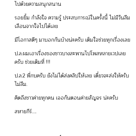
ไปด้วยความสนุกสนาน
รอยยิ้ม กำลังใจ ความรู้ ประสบการณ์ในครั้งนี้ ไม่มีวันลืม
เลือนจากใจไปได้เลย
มีโอกาสดีๆ มาบอกกันบ้างน่ะครับ เต็มใจช่วยทุกเรื่องเลย
ป.ล.ผมเอาเรื่องของชาวบางสะพานไปโพสหลายเวปเลย
ครับ ช่วยเต็มที่ !!!
ป.ล.2 พี่กบครับ ยังไม่ได้ส่งคลิปให้เลย เดี๋ยวจะส่งให้ครับ
ไม่ลืม.
คิดถึงชาวค่ายทุกคน เจอกันตอนค่ายสัญจร น่ะครับ
สหายกีร์….