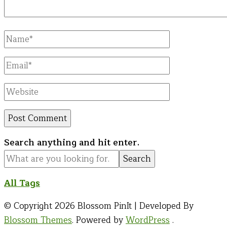
Full
Name
Email
Website
Looking
Search anything and hit enter.
for
Something?
All Tags
© Copyright 2026
Blossom PinIt | Developed By
Blossom Themes
. Powered by
WordPress
.