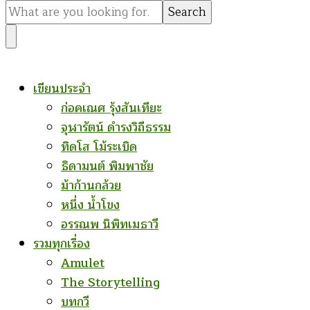
for
Something?
เขียนประจำ
ก่อคเณศ รุ้งสันเทียะ
จุฬารัตน์ ดำรงวิถีธรรม
ทิดโส โม้ระเบิด
ธิดามนต์ พิมพาชัย
ม้าก้านกล้วย
หนึ่ง น้ำโขง
อรรณพ นิพิทเมธาวี
รวมทุกเรื่อง
Amulet
The Storytelling
บทกวี