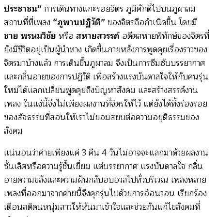
ประชาชน”
การเดินทางแกะรอยจิตร ภูมิศักดิ์ไปบนภูผาลม
สถานที่ที่เพลง
“ภูพานปฏิวัติ”
ของจิตรถือกำเนิดขึ้น โดยมี
ชาย พรหมวิชัย
หรือ
สหายสวรรค์
อดีตสหายพิทักษ์ของจิตรที่
ยังมีชีวิตอยู่เป็นผู้นำทาง เกิดขึ้นภายหลังการพูดคุยเรื่องราวของ
จิตรมาบ้างแล้ว การเดินขึ้นภูผาลม จึงเป็นการซึมซับบรรยากาศ
และกลิ่นอายของการปฏิวัติ เพื่อสร้างแรงบันดาลใจให้กับคนรุ่น
ใหม่ได้แลกเปลี่ยนพูดคุยถึงปัญหาสังคม และสร้างสรรค์งาน
เพลง ในแง่นี้จึงไม่เพียงผลงานที่จิตรให้ไว้ แต่ยังได้ทิ้งร่องรอย
ของสัจธรรมที่สอนให้เราไม่ยอมสยบต่อความอยุติธรรมของ
สังคม
แน่นอนว่าค่ายเพียงแค่ 3 คืน 4 วันไม่อาจจะแลกมาด้วยผลงาน
ชั้นเลิศหรือความรู้ชั้นเยี่ยม แต่บรรยากาศ แรงบันดาลใจ กลิ่น
อายความขลังและความฝันกลับอบอวลไปทั่วบริเวณ เพลงหลาย
เพลงที่ออกมาจากค่ายนี้จึงคุกรุ่นไปด้วยการอ้อนวอน เรียกร้อง
เตือนสติคนหนุ่มสาวให้หันมาเข้าใจและช่วยกันแก้ไขสังคมที่