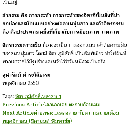
เป็นอยู่
ถ้ากรรม คือ การกระทำ การกระทำของจิตรก็เป็นสิ่งที่น่า
ยกย่องและเป็นแบบอย่างต่อคนหนุ่มสาว และถ้าจิตรกรรม
คือ ศิลปะประเภทหนึ่งที่เกี่ยวกับการเขียนภาพ วาดภาพ
จิตรกรรมความฝัน
ก็อาจจะเป็น การออกแบบ เค้าร่างความฝัน
ของคนหนุ่มสาว โดยมี จิตร ภูมิศักดิ์ เป็นพิมพ์เขียว ทำให้ฝันที่
พวกเขาวาดไว้มีรูปร่างและหวังไว้ว่าวันหนึ่งจะเป็นจริง
จุฬารัตน์ ดำรงวิถีธรรม
พฤษจิกายน 2550
Tags:
จิตร ภูมิศักดิ์
เพลงค่ายฯ
Post
Previous Article
โถกเถกเอย ตะกายก้อนเมฆ
Next Article
ค่ายเพลง…เพลงค่าย กับความหมายเดือน
Navigation
พฤศจิกายน (ธิดามนต์ พิมพาชัย)