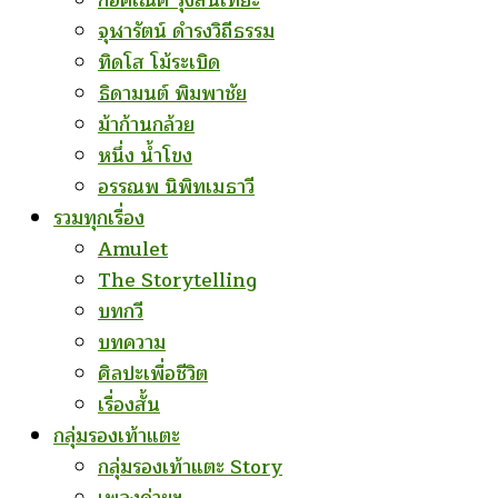
ก่อคเณศ รุ้งสันเทียะ
จุฬารัตน์ ดำรงวิถีธรรม
ทิดโส โม้ระเบิด
ธิดามนต์ พิมพาชัย
ม้าก้านกล้วย
หนึ่ง น้ำโขง
อรรณพ นิพิทเมธาวี
รวมทุกเรื่อง
Amulet
The Storytelling
บทกวี
บทความ
ศิลปะเพื่อชีวิต
เรื่องสั้น
กลุ่มรองเท้าแตะ
กลุ่มรองเท้าแตะ Story