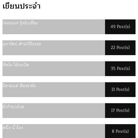
เขียนประจำ
ก่อคเณศ รุ้งสันเทียะ
49 Post(s)
จุฬารัตน์ ดำรงวิถีธรรม
22 Post(s)
ทิดโส โม้ระเบิด
35 Post(s)
ธิดามนต์ พิมพาชัย
13 Post(s)
ม้าก้านกล้วย
17 Post(s)
หนึ่ง น้ำโขง
8 Post(s)