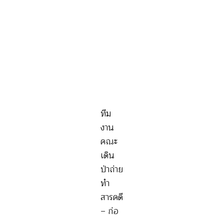
ทาง
ใหม่
ที่
เรา
มุ่ง
ไป
ทีม
งาน
คณะ
เดิน
ป่าถ่าย
ทำ
สารคดี
– ก่อ