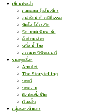
เขียนประจำ
ก่อคเณศ รุ้งสันเทียะ
จุฬารัตน์ ดำรงวิถีธรรม
ทิดโส โม้ระเบิด
ธิดามนต์ พิมพาชัย
ม้าก้านกล้วย
หนึ่ง น้ำโขง
อรรณพ นิพิทเมธาวี
รวมทุกเรื่อง
Amulet
The Storytelling
บทกวี
บทความ
ศิลปะเพื่อชีวิต
เรื่องสั้น
กลุ่มรองเท้าแตะ