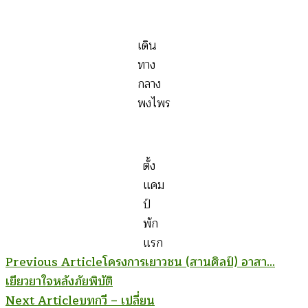
เดิน
ทาง
กลาง
พงไพร
ตั้ง
แคม
ป์
พัก
แรก
Post
Previous Article
โครงการเยาวชน (สานศิลป์) อาสา…
เยียวยาใจหลังภัยพิบัติ
Navigation
Next Article
บทกวี – เปลี่ยน