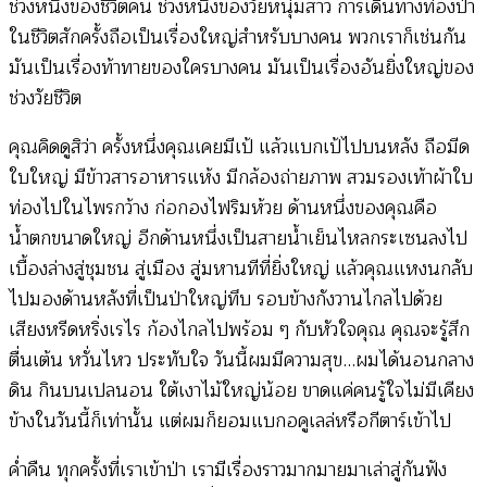
ช่วงหนึ่งของชีวิตคน ช่วงหนึ่งของวัยหนุ่มสาว การเดินทางท่องป่า
ในชีวิตสักครั้งถือเป็นเรื่องใหญ่สำหรับบางคน พวกเราก็เช่นกัน
มันเป็นเรื่องท้าทายของใครบางคน มันเป็นเรื่องอันยิ่งใหญ่ของ
ช่วงวัยชีวิต
คุณคิดดูสิว่า ครั้งหนึ่งคุณเคยมีเป้ แล้วแบกเป้ไปบนหลัง ถือมีด
ใบใหญ่ มีข้าวสารอาหารแห้ง มีกล้องถ่ายภาพ สวมรองเท้าผ้าใบ
ท่องไปในไพรกว้าง ก่อกองไฟริมห้วย ด้านหนึ่งของคุณคือ
น้ำตกขนาดใหญ่ อีกด้านหนึ่งเป็นสายน้ำเย็นไหลกระเซนลงไป
เบื้องล่างสู่ชุมชน สู่เมือง สู่มหานทีที่ยิ่งใหญ่ แล้วคุณแหงนกลับ
ไปมองด้านหลังที่เป็นป่าใหญ่ทึบ รอบข้างกังวานไกลไปด้วย
เสียงหรีดหริ่งเรไร ก้องไกลไปพร้อม ๆ กับหัวใจคุณ คุณจะรู้สึก
ตื่นเต้น หวั่นไหว ประทับใจ วันนี้ผมมีความสุข…ผมได้นอนกลาง
ดิน กินบนเปลนอน ใต้เงาไม้ใหญ่น้อย ขาดแค่คนรู้ใจไม่มีเคียง
ข้างในวันนี้ก็เท่านั้น แต่ผมก็ยอมแบกอคูเลล่หรือกีตาร์เข้าไป
ค่ำคืน ทุกครั้งที่เราเข้าป่า เรามีเรื่องราวมากมายมาเล่าสู่กันฟัง