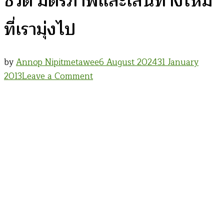
ชีวิต มิตรภาพและเส้นทางใหม่
ที่เรามุ่งไป
by
Annop Nipitmetawee
6 August 2024
31 January
on
2013
Leave a Comment
มิติ
สัมพันธ์
การ
เดิน
ทาง
วิถี
ชีวิต
มิตรภาพ
และ
เส้น