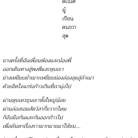
คเณศ
ผู้
เขียน
คนขวา
สุด
บางครั้งที่ฉันเพื่อนพ้องและน้องพี่
ออกเดินทางสู่พงพีและหุบเขา
ย่างเหยียบย่ำเยาะเหยียบย่องล่องลุยสู่ลำเนา
ด้วยจิตใจแกร่งก้าวเกินที่เรามุ่งไป
ผ่านหุบเหวขุนเขาทั้งใหญ่น้อย
ผ่านล่องรอยสัตว์สากี่ขวากไหน
ก็จับมือกันและกันออกก้าวไป
เพื่อค้นหาเรื่องราวมากมายมาให้ชม….