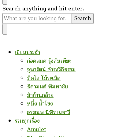
Looking
Search anything and hit enter.
for
Something?
เขียนประจำ
ก่อคเณศ รุ้งสันเทียะ
จุฬารัตน์ ดำรงวิถีธรรม
ทิดโส โม้ระเบิด
ธิดามนต์ พิมพาชัย
ม้าก้านกล้วย
หนึ่ง น้ำโขง
อรรณพ นิพิทเมธาวี
รวมทุกเรื่อง
Amulet