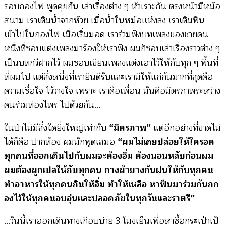
รอบกองไฟ พูดคุยกัน เล่าเรื่องต่าง ๆ หัวเราะกัน ตรงหน้ามีหม้อ
สนาม เราเติมน้ำจากห้วย เมื่อน้ำในหม้อแห้งลง เราเติมฟืน
เข้าไปในกองไฟ เมื่อเริ่มมอด เราร่วมฟังบทเพลงของชายคน
หนึ่งที่ชอบแต่งเพลงมาร้องให้เราฟัง ผมก็ชอบเล่าเรื่องราวต่าง ๆ
เป็นบทกวีฝากไว้ ผมชอบเขียนเพลงแต่งเอาไว้ให้กับทุก ๆ พื้นที่
ที่ผมไป แต่สิ่งหนึ่งที่เรายินดีรับและเรามีให้แก่กันมากที่สุดคือ
ความเชื่อใจ ไว้วางใจ เพราะ เราคือเพื่อน มันคือมิตรภาพระหว่าง
คนร่วมท่องไพร ไปด้วยกัน…
ในป่าไม่มีสิ่งใดยิ่งใหญ่เท่ากับ
“มิตรภาพ”
แต่อีกอย่างที่ขาดไม่
ได้ก็คือ ปากท้อง ผมมักพูดเสมอ
“ผมไม่เคยปล่อยให้ใครอด
ทุกคนที่ออกเดินไปกับผมจะต้องอิ่ม ต้องนอนหลับก่อนผม
ผมต้องผูกเปลให้กับทุกคน กางผ้ายางกันฝนให้กับทุกคน
ทำอาหารให้ทุกคนกินให้อิ่ม ทำให้เหลือ หาฟืนมาร่วมกันกก
องไว้ให้ทุกคนอบอุ่นและปลอดภัยในทุกวันและราตรี”
…วันนี้เราออกเดินทางเกือบบ่าย 3 โมงเย็นเพื่อหาซื้อกระเป๋าเป้