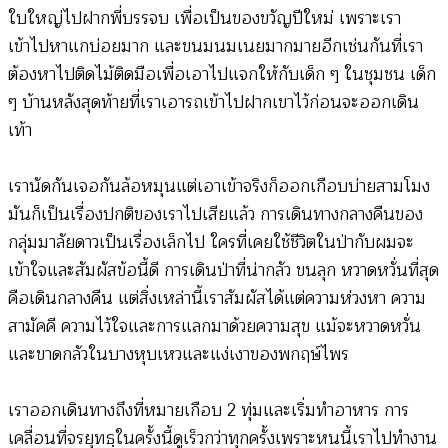
ใบใหญ่ไปฝากพี่บรรจบ เพื่อเป็นของขวัญปีใหม่ เพราะเรา
เข้าไปหาแกบ่อยมาก และขนมนมเนยมากมายอีกเช่นกันที่เรา
ต้องหาไปติดไม้ติดมือเพื่อเอาไปแจกให้กับเด็ก ๆ ในชุมชน เด็ก
ๆ บ้านหลังสุดท้ายที่เราเอารถเข้าไปฝากเขาไว้ก่อนจะออกเดิน
เท้า
เรานัดกันเจอกันล้อหมุนแต่เอาเข้าจริงก็ออกเกือบบ่ายสามโมง
มันก็เป็นเรื่องปกติของเราไปเสียแล้ว การเดินทางกลางคืนของ
กลุ่มมาลัยดาวเป็นเรื่องเล็กไป ใครที่เคยใช้ชีวิตในป่ากับผมจะ
เข้าใจและสัมผัสข้อนี้ดี การเดินป่าที่น่ากลัว ขนลุก หวาดหวั่นที่สุด
คือเดินกลางคืน แต่สิ่งเหล่านี้เราสัมผัสได้แต่ความห่วงหา ความ
สามัคคี ความไว้ใจและการแลกมาด้วยความสุข แม้จะหวาดหวั่น
และขาดกลัวในบางหุบเหวและแง่เงาของพกฤษ์ไพร
เราออกเดินทางถึงที่หมายเกือบ 2 ทุ่มและเริ่มทำอาหาร การ
เคลื่อนที่จรยุทธฺในครั้งนี้ดูเร็วกว่าทุกครั้งเพราะหนนี้เราไปทำงาน