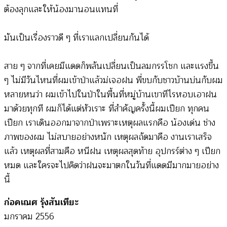
ต้องลุกและให้น้องมานอนแทนที่
มันเป็นเรื่องราวดี ๆ ที่เราแลกเปลี่ยนกันได้
สาย ๆ จากที่เคยมีแดดก็พลันเปลี่ยนเป็นลมกรรโชก และแรงขึ้น
ๆ ไม่มีวันไหนที่ผมเข้าป่าแล้วม่เจอฝน พี่ขบกับชาวบ้านบ่นกับผม
หลายหนว่า ผมเข้าไปในป่าในพื้นที่หมู่บ้านเขาทีไรหอบเอาฝน
มาด้วยทุกที ผมก็ได้แต่หัวเราะ ที่สำคัญครั้งนี้ผมเปียก ทุกคน
เปียก เราเดินออกมาจากป่าเพราะเหตุผลแรกคือ น้องเด่น ช่าง
ภาพของผม ไม่สบายอย่างหนัก เหตุผลถัดมาคือ งานเราเสร็จ
แล้ว เหตุผลที่สามคือ หนีฝน เหตุผลสุดท้าย อุปกรร์ต่าง ๆ เปียก
หมด และใครจะไปคิดว่าฝนจะมาตกในวันที่แดดมีมากมายอย่าง
นี้
ก่อคเณศ รุ้งสันเทียะ
มกราคม 2556