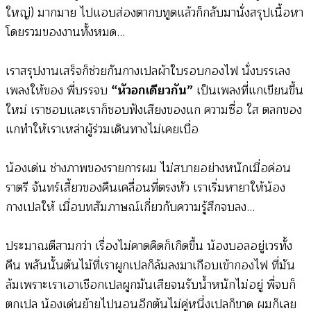
ใหญ่) มากมาย ไปแอบส่องตากบทูดแล้วก็กลับมานั่งสรุปเนื้อหา
โดยรวมของงานทั้งหมด…
เราสรุปงานเสร็จก็ช่วยกันกางเปลผ้าใบรอบกองไฟ นั่งบรรเลง
เพลงให้ของ พี่บรรจบ
“หัวอกเดียวกัน”
เป็นเพลงที่แกเขียนขึ้น
ใหม่ เราชอบและเราก็ชอบฟังเสียงของแก ความซื่อ ใส ตลกของ
แกทำให้เราเหล่าผู้ร่วมเดินทางไม่เคยเบื่อ
น้องเด่น ช่างภาพของรายการผม ไม่สบายอย่างหนักเมื่อค่อน
ราตรี จันทร์เสี้ยวของคืนเคลื่อนที่ตรงหัว เราเริ่มหายาให้น้อง
กางเปลให้ เมื่อบทสัมภาษณ์เกี่ยวกับความรู้สึกจบลง…
ประมาณตีสามกว่า เรื่องไม่คาดคิดก็เกิดขึ้น น้องบอลอยู่เวรทั้ง
คืน พลันนั้นต้นไม้ที่เราผูกเปลก็ล้มลงมาเกือบเข้ากองไฟ ที่มัน
ล้มเพราะเราเอาเชือกเปลผูกมันเสียจนรับน้ำหนักไม่อยู่ พี่จบก็
ตกเปล น้องเด่นย้ายไปนอนอีกต้นไม่คู่หนึ่งเปลก็ขาด ผมก็เลย