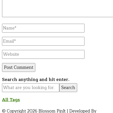
Full
Name
Email
Website
Looking
Search anything and hit enter.
for
Something?
All Tags
© Copyright 2026
Blossom PinIt | Developed By