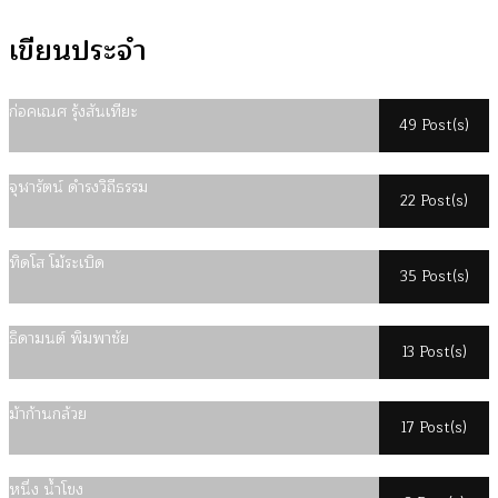
เขียนประจำ
ก่อคเณศ รุ้งสันเทียะ
49 Post(s)
จุฬารัตน์ ดำรงวิถีธรรม
22 Post(s)
ทิดโส โม้ระเบิด
35 Post(s)
ธิดามนต์ พิมพาชัย
13 Post(s)
ม้าก้านกล้วย
17 Post(s)
หนึ่ง น้ำโขง