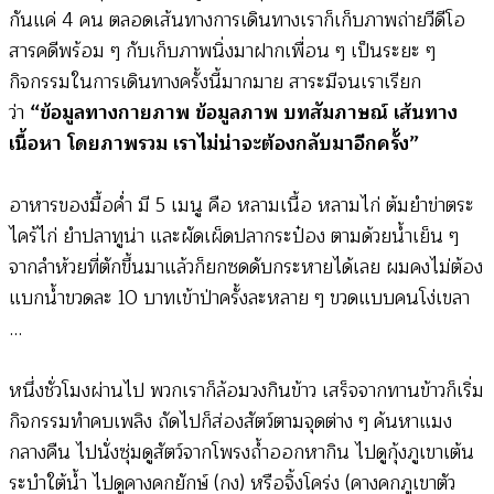
กันแค่ 4 คน ตลอดเส้นทางการเดินทางเราก็เก็บภาพถ่ายวีดีโอ
สารคดีพร้อม ๆ กับเก็บภาพนิ่งมาฝากเพื่อน ๆ เป็นระยะ ๆ
กิจกรรมในการเดินทางครั้งนี้มากมาย สาระมีจนเราเรียก
ว่า
“ข้อมูลทางกายภาพ ข้อมูลภาพ บทสัมภาษณ์ เส้นทาง
เนื้อหา โดยภาพรวม เราไม่น่าจะต้องกลับมาอีกครั้ง”
อาหารของมื้อค่ำ มี 5 เมนู คือ หลามเนื้อ หลามไก่ ต้มยำข่าตระ
ไคร้ไก่ ยำปลาทูน่า และผัดเผ็ดปลากระป๋อง ตามด้วยน้ำเย็น ๆ
จากลำห้วยที่ตักขึ้นมาแล้วก็ยกซดดับกระหายได้เลย ผมคงไม่ต้อง
แบกน้ำขวดละ 10 บาทเข้าป่าครั้งละหลาย ๆ ขวดแบบคนโง่เขลา
…
หนึ่งชั่วโมงผ่านไป พวกเราก็ล้อมวงกินข้าว เสร็จจากทานข้าวก็เริ่ม
กิจกรรมทำคบเพลิง ถัดไปก็ส่องสัตว์ตามจุดต่าง ๆ ค้นหาแมง
กลางคืน ไปนั่งซุ่มดูสัตว์จากโพรงถ้ำออกหากิน ไปดูกุ้งภูเขาเต้น
ระบำใต้น้ำ ไปดูคางคกยักษ์ (กง) หรือจิ้งโคร่ง (คางคกภูเขาตัว