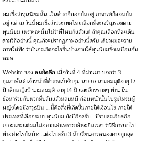
ครับ….ก็ไม่เป็นไร
ผมเชื่อว่าทุนนิยมนั้น…ในตำราก็บอกกันอยู่ อาจารย์ก็สอนกัน
อยู่ แต่ ณ วันนี้ผมเชื่อว่าประเทศไทยเลือกที่จะเจริญรอยตาม
ทุนนิยม เพราะฉะนั้นไม่ว่าที่ไหนก็แล้วแต่ ถ้าคุณเลือกที่จะเดิน
ตามวิถีอย่างนี้ คุณก็จะปรากฏภาพอย่างนี้ครับ เดี๋ยวผมจะฉาย
ภาพให้ฟัง ว่ามันจะเกิดอะไรขึ้นบ้างภายใต้ทุนนิยมซึ่งเหมือนกัน
หมด
Website ของ
คมชัดลึก
เมื่อวันที่ 4 ที่ผ่านมา บอกว่า 3
กุมภาพันธ์ เจ้าหน้าที่ตำรวจเข้าจับกุม นายเอ นามสมมุติอายุ 17
ปี เด็กหญิงบี นามสมมุติ อายุ 14 ปี และอีกหลายๆ ท่าน ใน
ข้อหาร่วมกับพวกที่ปล้นแล้วหลบหนี ก่อนหน้านั้นไปรุมโทรมผู้
หญิงโดยมีอาวุธปืน ….นี้คือสิ่งที่เกิดขึ้นภายใต้เงื่อนไข ภายใต้
ประเทศที่เลือกระบบทุนนิยม ยังมีอีกครับ….มีรายละเอียดอีก
เยอะแยะแต่ผมไม่อยากเล่าเพราะกลัวจะกินเวลา ว่าวิธีการเขาไป
ทำอย่างไรกันบ้าง …ต่อไปครับ 3 นักเรียนสาวหนองคายถูกฉุด