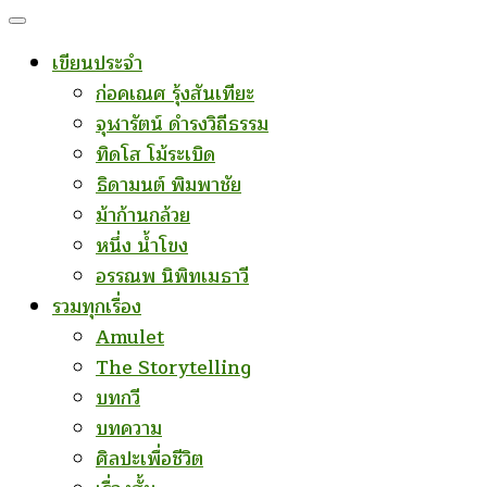
เขียนประจำ
ก่อคเณศ รุ้งสันเทียะ
จุฬารัตน์ ดำรงวิถีธรรม
ทิดโส โม้ระเบิด
ธิดามนต์ พิมพาชัย
ม้าก้านกล้วย
หนึ่ง น้ำโขง
อรรณพ นิพิทเมธาวี
รวมทุกเรื่อง
Amulet
The Storytelling
บทกวี
บทความ
ศิลปะเพื่อชีวิต