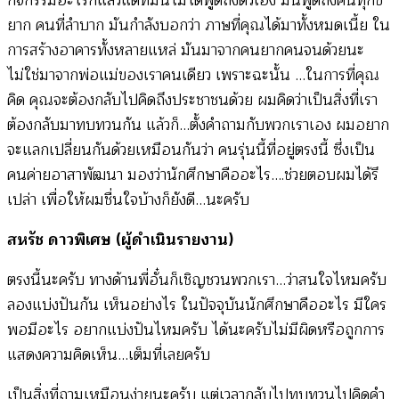
กิจกรรมอะไรก็แล้วแต่ที่มันไม่ได้พูดถึงตัวเอง มันพูดถึงคนทุกข์
ยาก คนที่ลำบาก มันกำลังบอกว่า ภาษที่คุณได้มาทั้งหมดเนี้ย ใน
การสร้างอาคารทั้งหลายแหล่ มันมาจากคนยากคนจนด้วยนะ
ไม่ใช่มาจากพ่อแม่ของเราคนเดียว เพราะฉะนั้น …ในการที่คุณ
คิด คุณจะต้องกลับไปคิดถึงประชาชนด้วย ผมคิดว่าเป็นสิ่งที่เรา
ต้องกลับมาทบทวนกัน แล้วก็…ตั้งคำถามกับพวกเราเอง ผมอยาก
จะแลกเปลี่ยนกันด้วยเหมือนกันว่า คนรุ่นนี้ที่อยู่ตรงนี้ ซึ่งเป็น
คนค่ายอาสาพัฒนา มองว่านักศึกษาคืออะไร….ช่วยตอบผมได้รึ
เปล่า เพื่อให้ผมชื่นใจบ้างก็ยังดี…นะครับ
สหรัช ดาวพิเศษ (ผู้ดำเนินรายงาน)
ตรงนี้นะครับ ทางด้านพี่อั๋นก็เชิญชวนพวกเรา…ว่าสนใจไหมครับ
ลองแบ่งปันกัน เห็นอย่างไร ในปัจจุบันนักศึกษาคืออะไร มีใคร
พอมีอะไร อยากแบ่งปันไหมครับ ได้นะครับไม่มีผิดหรือถูกการ
แสดงความคิดเห็น…เต็มที่เลยครับ
เป็นสิ่งที่ถามเหมือนง่ายนะครับ แต่เวลากลับไปทบทวนไปคิดคำ