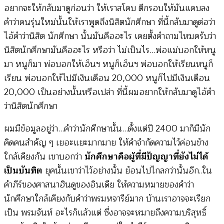
อยากจะให้กลับมาดูก่อนว่า ให้เราสโคบ ตีกรอบให้มันแคบลง
คำว่าคนรุ่นใหม่นั้นให้เราพูดถึงนิสิตนักศึกษา ที่นี้กลับมาดูต่อว่า
ไอ้คำว่านิสิต นักศึกษา นั้นมันคืออะไร เคยตั้งคำถามไหมครับว่า
นิสิตนักศึกษามันคืออะไร หรือว่า ไม่เป็นไร…พ่อแม่บอกให้หนู
มา หนูก็มา พ่อบอกให้เอ็นฯ หนูก็เอ็นฯ พ่อบอกให้เรียนหนูก็
เรียน พ่อบอกให้ไปมีเงินเดือน 20,000 หนูก็ไปมีเงินเดือน
20,000 เป็นอย่างนั้นหรือเปล่า ที่นี้ผมอยากให้กลับมาดูไอ้คำ
ว่านิสิตนักศึกษา
ผมมีข้อมูลอยู่ว่า…คำว่านักศึกษานั้น…ตั้งแต่ปี 2400 มาก็มีนัก
คิดคนสำคัญ ๆ เยอะแยะมากมาย ให้คำจำกัดความไว้ค่อนข้าง
ใกล้เคียงกัน เขาบอกว่า
นักศึกษาคือผู้ที่มีปัญญาที่ยังไม่ได้
เป็นบันฑิต
ยุคนั้นเขาว่าไว้อย่างนั้น ย้อนไปไกลกว่านั้นอีก..ใน
คำภีร์ของศาสนาฮินดูของอินเดีย ให้ความหมายของคำว่า
นักศึกษาใกล้เคียงกับคำว่าพรมหจารีย์มาก บ้านเราอาจจะเรียก
เป็น พรมจันท์ อะไรก็แล้วแต่ ซึ่งอาจจะหมายถึงความบริสุทธิ์