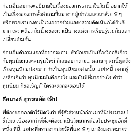
ก่อนอื่นอยากจะอธิบายในเรื่องของการเสวนาในวันนี้ อยากให้
เป็นเรื่องของการตั้งคำถามขึ้นมาจากผู้เข้าร่วมเสวนาด้วย พี่ ๆ
หรือพวกเราบางคนในวงอยากร่วมแสดงความคิดเห็นก็ได้ยินดี
มาก เพราะถือว่าวันนี้วงของเราเป็น วงแห่งการเรียนรู้ร่วมกันแลก
เปลี่ยนร่วมกัน
ก่อนอื่นคำถามแรกที่อยากจะถาม หัวข้อเราเป็นเรื่องวิกฤติเกี่ยว
กับทุนนิยมและคนรุ่นใหม่ ก็เลยอยากถาม… หลาย ๆ คนนี้พูดถึง
เรื่องทุนนิยมบ่อยมาก ว่าเป็นทุนนิยมอย่างนั้น…อย่างนี้ อยากรู้
เหลือเกินว่า ทุนนิยมมันคืออะไร และมันมีที่มาอย่างไร คำว่า
ทุนนิยม ก็ขอเชิญถ้าใครสะดวกจะตอบได้
คีคนางค์ สุวรรณทัต (ฟ้า)
พี่ต้องขอออกตัวไว้นิดนึงว่า พี่รู้ตัวล่วงหน้าก่อนมาที่นี่ประมาณ 1
ชั่วโมง เนื่องจากว่าพี่ที่จะต้องมาเป็นวิทยากรต้องไปประชุมอีกที่
หนึ่ง ที่นี้…อย่างที่ทราบจากประวัติพี่เอง พี่ ๆ เขาจึงมอบหมายว่า