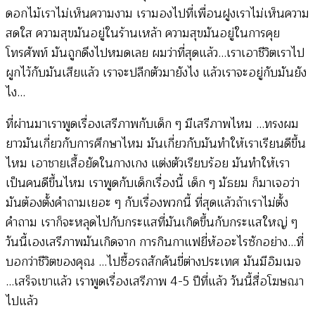
ดอกไม้เราไม่เห็นความงาม เรามองไปที่เพื่อนฝูงเราไม่เห็นความ
สดใส ความสุขมันอยู่ในร้านเหล้า ความสุขมันอยู่ในการคุย
โทรศัพท์ มันถูกดึงไปหมดเลย ผมว่าที่สุดแล้ว…เราเอาชีวิตเราไป
ผูกไว้กับมันเสียแล้ว เราจะปลีกตัวมายังไง แล้วเราจะอยู่กับมันยัง
ไง…
ที่ผ่านมาเราพูดเรื่องเสรีภาพกับเด็ก ๆ มีเสรีภาพไหม …ทรงผม
ยาวมันเกี่ยวกับการศึกษาไหม มันเกี่ยวกับมันทำให้เราเรียนดีขึ้น
ไหม เอาชายเสื้อยัดในกางเกง แต่งตัวเรียบร้อย มันทำให้เรา
เป็นคนดีขึ้นไหม เราพูดกับเด็กเรื่องนี้ เด็ก ๆ มัธยม ก็มาเจอว่า
มันต้องตั้งคำถามเยอะ ๆ กับเรื่องพวกนี้ ที่สุดแล้วถ้าเราไม่ตั้ง
คำถาม เราก็จะหลุดไปกับกระแสที่มันเกิดขึ้นกับกระแสใหญ่ ๆ
วันนี้เองเสรีภาพมันเกิดจาก การกินกาแฟยี่ห้ออะไรซักอย่าง…ที่
บอกว่าชีวิตของคุณ …ไปซื้อรถสักคันขี่ต่างประเทศ มันมีอิมเมจ
…เสร็จเขาแล้ว เราพูดเรื่องเสรีภาพ 4-5 ปีที่แล้ว วันนี้สื่อโฆษณา
ไปแล้ว