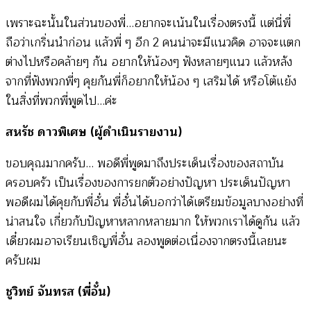
เพราะฉะนั้นในส่วนของพี่…อยากจะเน้นในเรื่องตรงนี้ แต่นี่พี่
ถือว่าเกริ่นนำก่อน แล้วพี่ ๆ อีก 2 คนน่าจะมีแนวคิด อาจจะแตก
ต่างไปหรือคล้ายๆ กัน อยากให้น้องๆ ฟังหลายๆแนว แล้วหลัง
จากที่ฟังพวกพี่ๆ คุยกันพี่ก็อยากให้น้อง ๆ เสริมได้ หรือโต้แย้ง
ในสิ่งที่พวกพี่พูดไป…ค่ะ
สหรัช ดาวพิเศษ (ผู้ดำเนินรายงาน)
ขอบคุณมากครับ… พอดีพี่พูดมาถึงประเด็นเรื่องของสถาบัน
ครอบครัว เป็นเรื่องของการยกตัวอย่างปัญหา ประเด็นปัญหา
พอดีผมได้คุยกับพี่อั๋น พี่อั๋นได้บอกว่าได้เตรียมข้อมูลบางอย่างที่
น่าสนใจ เกี่ยวกับปัญหาหลากหลายมาก ให้พวกเราได้ดูกัน แล้ว
เดี๋ยวผมอาจเรียนเชิญพี่อั๋น ลองพูดต่อเนื่องจากตรงนี้เลยนะ
ครับผม
ชูวิทย์ จันทรส (พี่อั๋น)