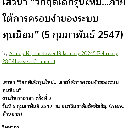
เสวนา “วิกฤติเด็กรุ่นใหม่…ภาย
ใต้การครอบงำของระบบ
ทุนนิยม” (5 กุมภาพันธ์ 2547)
by
Annop Nipitmetawee
19 January 2024
5 February
on
2004
Leave a Comment
เสวนา
“วิกฤติ
เสวนา “วิกฤติเด็กรุ่นใหม่… ภายใต้การครอบงำของระบบ
เด็ก
ทุนนิยม”
รุ่น
งานวันเราอาสา ครั้งที่ 7
ใหม่…
วันที่ 5 กุมภาพันธ์ 2547 ณ มหาวิทยาลัยอัสสัมชัญ (ABAC
ภาย
หัวหมาก)
ใต้
การ
วิทยากร