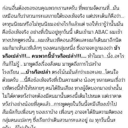
ก่อนอื่นต้องขอขอบคุณพวกเรานะครับ ที่พยามจัดงานที่…มัน
เหมือนกับว่าสวนกระแสภายใต้ของเท็จจริง แต่ประเด็นก็คือว่า…
จะทุนนิยมหรือไม่ทุนนิยมอย่างไรก็แล้วแต่ ขอให้เรารู้ว่านั้นมัน
คือข้อเท็จจริง อย่างที่เป็นอยู่ทุกวันนี้ เดินเข้ามา ABAC ผมเข้า
ทางประตูตรงนั้น…ผมเห็นเวทีคอนเสิร์ตและผมก็เดินมาอีกนิด
ผมก็มาเห็นเวทีเล็กๆ ของคนกลุ่มหนึ่ง ซึ่งอาจจะถูกมองว่า
บ้า
หรือเปล่า!!!… คนพวกนี้บ้าหรือเปล่า!!!….
ทำไมมา…นั่ง..อะไร
กันก็ไม่รู้ .. มาพูดถึงเรื่องสังคม มาพูดถึงการไปสร้าง
โรงเรียน
….บ้าหรือเปล่า
ตรงโน้นมันส์กว่าเยอะเลย…โดนใจ
ด้วยครับ ….นี้คือข้อเท็จจริงที่เป็นความต่าง น้องๆ หลายคนเชื่อว่า
เวทีตรงนี้ทำให้หลายๆ คนได้ยินเสียง ทางผู้จัดบอกมาอย่างนั้น
ไม่ได้คาดหวังว่าจะต้องมีคนมานั้นตรงนี้เต็มไปหมด แต่เราคาด
หวังว่าอย่างน้อยที่สุดแล้ว…การพูดคุยในวันนี้จะมีเสียงเข้าไป
สัมผัสกับเพื่อนๆ ของเราบ้าง เพื่อนๆ อาจจะได้ยินความคิดของ
กลุ่มคนแปลกๆ ซึ่งเรียกว่าเดินสวนกระแสอยู่ ณ ทุกวันนี้นะ