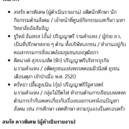
ครอบงำ
สหรัช ดาวพิเศษ (ผู้ดำเนินรายงาน) อดีตนักศึกษา นัก
ของ
กิจกรรมด้านสังคม / เจ้าหน้าที่ศูนย์กิจกรรมและกีฬา มหา
ระบบ
วิทยาลัยอัสสัมชัญ
ทุนนิยม”
ชูวิทย์ จันทรส (อั๋น) ปริญญาตรี รามคำแหง / ผู้ช่วย ส.ว,
(5
เป็นที่ปรึกษาหลาย ๆ ด้าน ทั้งบริษัทเอกชน / ทำงานอยู่กับ
กุมภาพันธ์
คณะกรรมการสิ่งแวดล้อมชุมชนของวุฒิสภา
2547)
คีคนางค์ สุวรรณทัต (ฟ้า) ปริญญาตรีบริหารธุรกิจ
ม.รามคำแหง / อดีตยุวชนแห่งพรรคคอมมิวนิสต์ ยุวชน
เดือนตุลา เข้าป่าเมื่อ พ.ศ. 2520
ศรัทธา ปลื้มสูงเนิน (กุ๋ย) ปริญญาตรีรัฐศาสตร์
ม.รามคำแหง / กลุ่มไม้ขีดไฟ ทำงานด้านการเขียนบทละคร
ด้านการกำกับละครเกี่ยวกับเรื่องของการสะท้อนปัญหา
สังคม เช่น การศึกษา เพศศึกษา ความรุนแรงในครอบครัว
สหรัช ดาวพิเศษ (ผู้ดำเนินรายงาน)