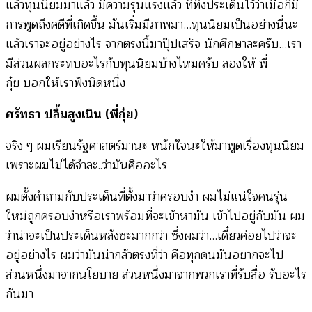
แล้วทุนนิยมมาแล้ว มีความรุนแรงแล้ว ที่ทิ้งประเด็นไว้ว่าเมื่อกี่มี
การพูดถึงคดีที่เกิดขึ้น มันเริ่มมีภาพมา…ทุนนิยมเป็นอย่างนี่นะ
แล้วเราจะอยู่อย่างไร จากตรงนี้มาปุ๊ปเสร็จ นักศึกษาละครับ…เรา
มีส่วนผลกระทบอะไรกับทุนนิยมบ้างไหมครับ ลองให้ พี่
กุ๋ย บอกให้เราฟังนิดหนึ่ง
ศรัทธา ปลื้มสูงเนิน (พี่กุ๋ย)
จริง ๆ ผมเรียนรัฐศาสตร์มานะ หนักใจนะให้มาพูดเรื่องทุนนิยม
เพราะผมไม่ได้จำละ..ว่ามันคืออะไร
ผมตั้งคำถามกับประเด็นที่ตั้งมาว่าครอบงำ ผมไม่แน่ใจคนรุ่น
ใหม่ถูกครอบงำหรือเราพร้อมที่จะเข้าหามัน เข้าไปอยู่กับมัน ผม
ว่าน่าจะเป็นประเด็นหลังซะมากกว่า ซึ่งผมว่า…เดี๋ยวค่อยไปว่าจะ
อยู่อย่างไร ผมว่ามันน่ากลัวตรงที่ว่า คือทุกคนมันอยากจะไป
ส่วนหนึ่งมาจากนโยบาย ส่วนหนึ่งมาจากพวกเราที่รับสื่อ รับอะไร
กันมา