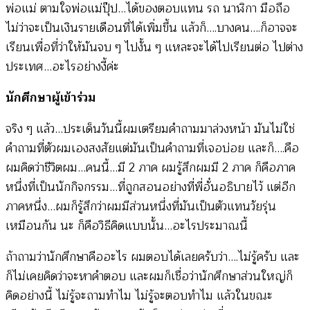
พ่อแม่ ตามใจพ่อแม่ปุ๊ป…ได้ของตอบแทน รถ นาฬิกา มือถือ
ไม่ว่าจะเป็นเงินรายเดือนที่ได้เพิ่มขึ้น แล้วก็….บางคน….ก็อาจจะ
เรียนเพื่อที่ว่าให้มันจบ ๆ ไปงั้น ๆ แหละจะได้ไปเรียนต่อ ไปต่าง
ประเทศ…อะไรอย่างงี้ค่ะ
นักศึกษาผู้เข้าร่วม
จริง ๆ แล้ว…ประเด็นวันนี้ผมเตรียมคำถามมาล่วงหน้า มันไม่ใช่
คำถามที่ตัวผมเองสงสัยแต่มันเป็นคำถามที่เจอบ่อย และก็….คือ
ผมคิดว่าชีวิตผม…คนนี้…มี 2 ภาค ผมรู้สึกผมมี 2 ภาค ก็คือภาค
หนึ่งที่เป็นนักกิจกรรม…ที่ถูกสอนอย่างที่พี่อั๋นอธิบายไว้ แต่อีก
ภาคหนึ่ง…ผมก็รู้สึกว่าผมมีส่วนหนึ่งที่มันเป็นตัวแทนวัยรุ่น
เหมือนกัน นะ ก็คือวิธีคิดแบบนั้น…อะไรประมาณนี้
ถ้าถามว่านักศึกษาคืออะไร ผมตอบได้เลยครับว่า….ไม่รู้ครับ และ
ก็ไม่เคยคิดว่าจะหาคำตอบ และผมก็เชื่อว่านักศึกษาส่วนใหญ่ก็
คิดอย่างนี้ ไม่รู้จะถามทำไม ไม่รู้จะตอบทำไม แล้วในขณะ