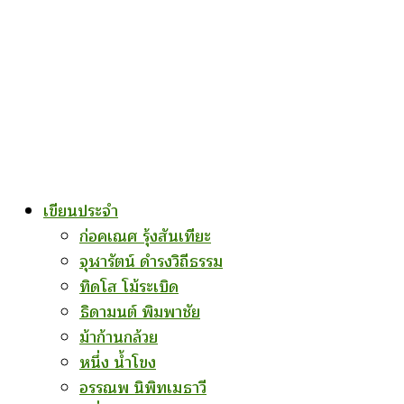
เขียนประจำ
ก่อคเณศ รุ้งสันเทียะ
จุฬารัตน์ ดำรงวิถีธรรม
ทิดโส โม้ระเบิด
ธิดามนต์ พิมพาชัย
ม้าก้านกล้วย
หนึ่ง น้ำโขง
อรรณพ นิพิทเมธาวี