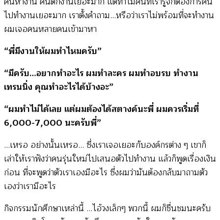
คนหางาน คนตกงานเยอะมาก แต่ทำไมคนที่เรารู้จักต้องการคน
ไปทำงานเยอะมาก เราตั้งคำถาม…หรือว่าเราไม่พร้อมที่จะทำงาน
ผมเจอคนหลายคนเข้ามาหา
“พี่มีงานให้ผมทำไหมครับ”
“มีครับ…อยากทำอะไร ผมทำละคร ผมทำอบรบ ทำงาน
เทรนนิ่ง คุณทำอะไรได้บ้างอะ”
“ผมทำไม่ได้เลย แต่ผมต้องได้สตางค์นะพี่ ผมควรเริ่มที่
6,000-7,000 นะครับพี่”
…เหรอ อย่างนั้นเหรอ… ซึ่งเราเจอเยอะกับองค์กรต่าง ๆ เขาก็
เล่าให้เราฟังว่าคนรุ่นใหม่ไปเสนอตัวไปทำงาน แล้วก็พูดเรื่องเงิน
ก่อน ที่จะพูดว่าตัวเราเองมีอะไร ซึ่งผมว่ามันต้องกลับมาถามตัว
เองว่าเรามีอะไร
กิจกรรมนักศึกษาเหล่านี้ …ไอ้วงเล็กๆ พวกนี้ ผมก็ชื่นชมนะครับ