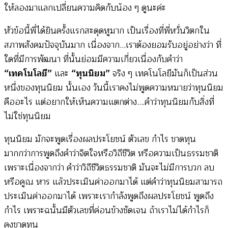
ให้ลองมาแลกเปลี่ยนความคิดกับน้อง ๆ ดูนะค่ะ
หัวข้อนี้พี่ได้ยินครั้งแรกสะดุดหูมาก เป็นเรื่องที่พี่หวั่นวิตกใน
สภาพสังคมปัจจุบันมาก เนื่องจาก…เราต้องยอมรับอยู่อย่างว่า ที่
ใดที่มีการพัฒนา ที่นั้นย่อมมีความเกี่ยวเนื่องกับคำว่า
“เทคโนโลยี”
และ
“ทุนนิยม”
จริง ๆ เทคโนโลยีมันก็เป็นส่วน
หนึ่งของทุนนิยม นั้นเอง วันนี้เราคงไม่พูดความหมายว่าทุนนิยม
คืออะไร แต่อยากให้เห็นความแตกต่าง….คำว่าทุนนิยมกับสิ่งที่
ไม่ใช่ทุนนิยม
ทุนนิยม มักจะพูดเรื่องผลประโยชน์ ตัวเลข กำไร ขาดทุน
มากกว่าการพูดถึงคำว่าจิตใจหรือวิถีชีวิต หรือความเป็นธรรมชาติ
เพราะเนื่องจากว่า คำว่าวิถีชีวิตธรรมชาติ มันจะไม่มีการบวก ลบ
หรือคูณ หาร แล้วประเมินค่าออกมาได้ แต่คำว่าทุนนิยมสามารถ
ประเมินค่าออกมาได้ เพราะเรากำลังพูดถึงผลประโยชน์ พูดถึง
กำไร เพราะฉนั้นมีตัวเลขที่ค่อนข้างชัดเจน ถ้าเราไม่ได้กำไรก็
คงขาดทุน