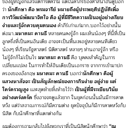
ของผู้หญิงก็แล้วแต่การตีความ แต่ในคำภีร์ของศาสนาฮินดูบอก
ว่า
นักศึกษา คือ พรมจารีย์ หมายถึงผู้ประพฤติปฏิบัติเพื่อ
การวิวัฒน์พัฒนาจิตใจ คือ ผู้ที่มีชีวิตความเป็นอยู่อย่างเรียบ
ง่ายและรู้จักควบคุมตนเอง
คำภีร์เก่าแก่มาก..บอกไว้อย่างนั้น
ต่อมา..
มหาตมะ คานธี
หลายคนคงรู้จัก ผมเห็นน้องๆ ที่นี้ที่เป็น
ลูกครึ่งที่เป็นคนอินเดีย อาจจะเป็นพื้นเพอยู่หลายคนทีเดียว
น้องๆ ที่เรียนรัฐศาสตร์ นิติศาสตร์ หลายๆ ท่านอาจรู้จัก หรือ
ไม่รู้จักก็ไม่เป็นไร
มหาตมะ คานธี
คือ บุคคลสำคัญในการ
เปลี่ยนแปลง ในการทำให้อินเดียเป็นเอกราช จากการเข้ามาปก
ครองของอังกฤษ
มหาตมะ คานธี
บอกว่า
นักศึกษา คือผู้
แสวงหาสัจจะ เป็นสัญลักษณ์ของการกินง่าย อยู่ง่าย แต่
ใคร่ครวญสูง
และสุดท้ายทิ้งท้ายไว้ว่า
เป็นผู้ที่มีระเบียบวินัย
อย่างเคร่งครัด
ซึ่งอาจจะดูแล้วยาก ในยุคก่อนนั้นมันมีการคาด
หวัง แต่ว่าสถาณการณ์ก็มีความต่าง ยุคปัจจุบันก็มีการคาดหวังกับ
นิสิต กับนักศึกษาที่แตกต่างกัน
ผมต้องการถามกลับไปยังพวกเราที่เป็นนิสิตนักศึกษาว่า
“ณ