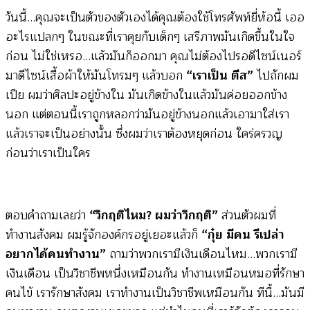
วันนี้…คุณจะเป็นตัวของตัวเองได้คุณต้องใช้โทรศัพท์ยี่ห้อนี้ เออ
อะไรแปลกๆ ในขณะที่เราคุยกับเด็กๆ เสรีภาพมันเกิดขึ้นในใจ
ก่อน ไม่ใช่เหรอ…แล้วมันก็ออกมา คุณไม่ต้องไปรอดีไซน์เนอร์
มาดีไซน์เสื้อผ้าให้มันโทรมๆ แล้วบอก
“เราเป็น ตีส”
ไปถักผม
เปีย ผมว่าศิลปะอยู่ข้างใน มันเกิดข้างในแล้วมันค่อยออกข้าง
นอก แต่ตอนนี้เราถูกหลอกว่ามันอยู่ข้างนอกแล้วเอามาใส่เรา
แล้วเราจะเป็นอย่างนั้น ซึ่งผมว่าเราต้องหยุดก่อน ใคร่ครวญ
ก่อนว่าเราเป็นใคร
ตอบคำถามเลยว่า
“วิกฤติไหม? ผมว่าวิกฤติ”
ส่วนตัวผมที่
ทำงานสังคม ผมรู้จักองค์กรอยู่เยอะแล้วก็
“กุ๋ย มีคน รึเปล่า
อยากได้คนทำงาน”
ถามว่าพวกเรามีเงินเดือนไหม…พวกเรามี
เงินเดือน เป็นวิชาชีพหนึ่งเหมือนกัน ทำงานเหมือนหมอที่รักษา
คนไข้ เรารักษาสังคม เราทำงานเป็นวิชาชีพเหมือนกัน ทีนี้…มันมี