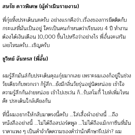
สหรัช ดาวพิเศษ (ผู้ดำเนินรายงาน)
พี่กุ๋ยทิ้งประเด็นนะครับ อย่างแรกคือว่า..เรื่องของการยึดติดกับ
กระแสที่มันเป็นอยู่ ใครเป็นคนกำหนดว่าเรียนจบ 4 ปี ทำงาน
ต้องได้เงินเดือน 10,000 ขึ้นไปหรือว่าอย่างไร พี่อั๋นจะเสริม
เลยไหมครับ…เชิญครับ
ชูวิทย์ จันทรส (พี่อั๋น)
ผมรู้สึกมันส์กับประเด็นคุณกุ๋ยมากเลย เพราะผมเองก็อยู่ในช่วง
วัยเดียวกับพวกเรา ก็รู้สึก…ยังมีกลิ่นวัยรุ่นอยู่นิดหน่อย เข้าใจ
ความรู้สึกกันง่ายหน่อย เข้าไปเซเว่น ก็…รับสโมกี้ ไบท์เพิ่มไหม
ค๊ะ ประเด็นใกล้เคียงกัน
ที่นี้ผมอยากให้กลับมาตรงนี้ครับ …ใส่เสื้อผ้าอย่างนี้ …ถือ
หนังสืออย่างนี้ …ไม่ได้ถือสปอร์ตพูล …ไม่ได้ถือแม็กกาซีนที่มัน
ราคาแพง ๆ เป็นคำจำกัดความของคำว่านักศึกษารึเปล่า? ผม