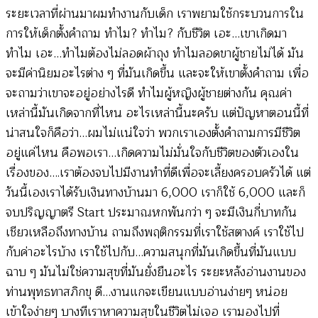
ระยะเวลาที่ผ่านมาผมทำงานกับเด็ก เราพยามใช้กระบวนการใน
การให้เด็กตั้งคำถาม ทำไม? ทำไม? กับชีวิต เอะ…เขาเกิดมา
ทำไม เอะ…ทำไมต้องไม่ลอดผ้าถุง ทำไมลอดขาผู้ชายไม่ได้ มัน
จะมีค่านิยมอะไรต่าง ๆ ที่มันเกิดขึ้น และจะให้เขาตั้งคำถาม เพื่อ
จะถามว่าเขาจะอยู่อย่างไรดี ทำไมผู้หญิงผู้ชายต่างกัน คุณค่า
เหล่านี้มันเกิดจากที่ไหน อะไรเหล่านี้นะครับ แต่ปัญหาตอนนี้ที่
น่าสนใจก็คือว่า…ผมไม่แน่ใจว่า พวกเราเองตั้งคำถามการมีชีวิต
อยู่แค่ไหน คือพอเรา…เกิดความไม่มั่นใจกับชีวิตของตัวเองใน
เรื่องของ….เราต้องจบไปมีงานทำที่ดีเพื่อจะเลี้ยงครอบครัวได้ แต่
วันนี้เองเราได้รับเงินทางบ้านมา 6,000 เราก็ใช้ 6,000 และก็
จบปริญญาตรี Start ประมาณหกพันกว่า ๆ จะมีเงินกี่บาทกัน
เชียวเหลือถึงทางบ้าน ถามถึงพฤติกรรมที่เราใช้สตางค์ เราใช้ไป
กับค่าอะไรบ้าง เราใช้ไปกับ…ความสนุกที่มันเกิดขึ้นที่มันแบบ
ฉาบ ๆ มันไม่ใช่ความสุขที่มันยั่งยืนอะไร ระยะหลังอ่านงานของ
ท่านพุทธทาสภิกขุ ดี…งานแกจะเขียนแบบอ่านง่ายๆ หน่อย
เข้าใจง่ายๆ บางทีเราหาความสุขในชีวิตไม่เจอ เรามองไปที่