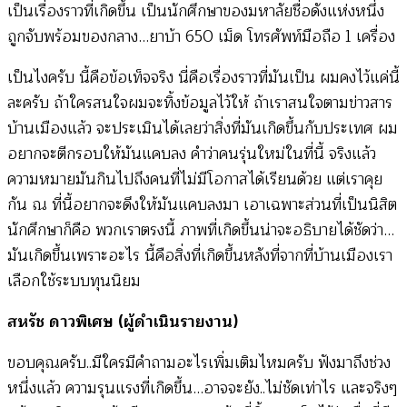
เป็นเรื่องราวที่เกิดขึ้น เป็นนักศึกษาของมหาลัยชื่อดังแห่งหนึ่ง
ถูกจับพร้อมของกลาง…ยาบ้า 650 เม็ด โทรศัพท์มือถือ 1 เครื่อง
เป็นไงครับ นี้คือข้อเท็จจริง นี่คือเรื่องราวที่มันเป็น ผมคงไว้แค่นี้
ละครับ ถ้าใครสนใจผมจะทิ้งข้อมูลไว้ให้ ถ้าเราสนใจตามข่าวสาร
บ้านเมืองแล้ว จะประเมินได้เลยว่าสิ่งที่มันเกิดขึ้นกับประเทศ ผม
อยากจะตีกรอบให้มันแคบลง คำว่าคนรุ่นใหม่ในที่นี้ จริงแล้ว
ความหมายมันกินไปถึงคนที่ไม่มีโอกาสได้เรียนด้วย แต่เราคุย
กัน ณ ที่นี้อยากจะดึงให้มันแคบลงมา เอาเฉพาะส่วนที่เป็นนิสิต
นักศึกษาก็คือ พวกเราตรงนี้ ภาพที่เกิดขึ้นน่าจะอธิบายได้ชัดว่า…
มันเกิดขึ้นเพราะอะไร นี้คือสิ่งที่เกิดขึ้นหลังที่จากที่บ้านเมืองเรา
เลือกใช้ระบบทุนนิยม
สหรัช ดาวพิเศษ (ผู้ดำเนินรายงาน)
ขอบคุณครับ..มีใครมีคำถามอะไรเพิ่มเติมไหมครับ ฟังมาถึงช่วง
หนึ่งแล้ว ความรุนแรงที่เกิดขึ้น…อาจจะยัง..ไม่ชัดเท่าไร และจริงๆ