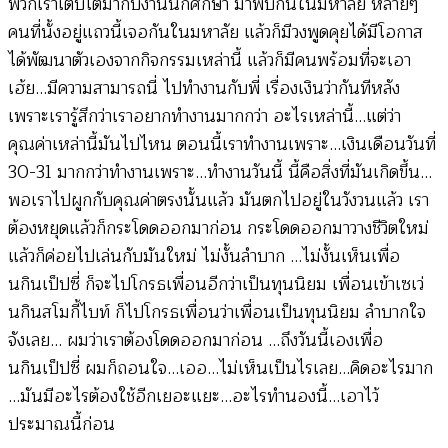
พวกเราเติบโตมากับงานนักศึกษา มาพบกันในมหาลัย หลายๆ
คนที่นั้งอยู่แถวนี้เจอกันในมหาลัย แล้วก็มีวงพูดคุยได้มีโอกาส
ได้พัฒนาตัวเองจากกิจกรรมเหล่านี้ แล้วก็มีคนพร้อมที่จะเอา
เฮ้ย…มีความสามารถนี่ ไปทำงานกับพี่ เรื่องเงินว่ากันทีหลัง
เพราะเรารู้สึกว่าเราอยากทำงานมากกว่า อะไรเหล่านี้…แต่ว่า
คุณค่าเหล่านี้มันไปไหน ตอนนี้เราทำงานเพราะ…เงินเดือนวันที่
30-31 มากกว่าทำงานเพราะ…ทำงานวันนี้ นี้คือสิ่งที่มันเกิดขึ้น…
พอเราไปผูกกับคุณค่าตรงนั้นแล้ว มันตกไปอยู่ในวังวนแล้ว เรา
ต้องหยุดแล้วก็กระโดดออกมาก่อน กระโดดออกมาวางชีวิตใหม่
แล้วก็ค่อยไปเล่นกับมันใหม่ ไม่งั้นลำบาก …ไม่งั้นเห็นเพื่อ
นกินเป็ปซี่ ก็จะไปโกรธเพื่อนอีกว่าเป็นทุนนิยม เพื่อนเข้าเซเว่
นกินสโมกี้ไบท์ ก็ไปโกรธเพื่อนว่าเพื่อนเป็นทุนนิยม ลำบากใจ
จังเลย… ผมว่าเราต้องโดดออกมาก่อน …ถึงวันนี้เองเพื่อ
นกินเป็ปซี่ ผมก็ถอนใจ…เออ…ไม่เห็นเป็นไรเลย…คิดอะไรมาก
…มันมีอะไรต้องใช้อีกเยอะแยะ…อะไรทำนองนี้…เอาไว้
ประมาณนี้ก่อน