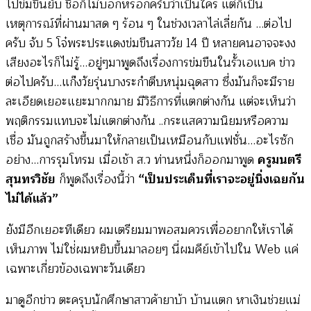
ไปข่มขืนยับ ชื่อก็ไม่บอกหรอกครับว่าเป็นใคร แต่ก็เป็น
เหตุการณ์ที่ผ่านมาสด ๆ ร้อน ๆ ในช่วงเวลาไล่เลี่ยกัน …ต่อไป
ครับ จับ 5 โจ๋พระประแดงข่มขืนสาววัย 14 ปี หลายคนอาจจะงง
เสียงอะไรก็ไม่รู้…อยู่ๆมาพูดถึงเรื่องการข่มขืนในรั้วเอแบค ข่าว
ต่อไปครับ…แก๊งวัยรุ่นบางระกำตึบหนุ่มฉุดสาว ซึ่งมันก็จะมีราย
ละเอียดเยอะแยะมากกมาย มีวิธีการที่แตกต่างกัน แต่จะเห็นว่า
พฤติกรรมแทบจะไม่แตกต่างกัน ..กระแสความนิยมหรือความ
เชื่อ มันถูกสร้างขึ้นมาให้กลายเป็นเหมือนกับแฟชั่น…อะไรซัก
อย่าง…การรุมโทรม เมื่อเช้า ส.ว ท่านหนึ่งก็ออกมาพูด
ครูมนตรี
สุนทรวิชัย
ก็พูดถึงเรื่องนี้ว่า
“เป็นประเด็นที่เราจะอยู่นิ่งเฉยกัน
ไม่ได้แล้ว”
ยังมีอีกเยอะทีเดียว ผมเตรียมมาพอสมควรเพื่ออยากให้เราได้
เห็นภาพ ไม่ใช่่ผมหยิบขึ้นมาลอยๆ นี่ผมคีย์เข้าไปใน Web แค่
เฉพาะเกี่ยวข้องเฉพาะวันเดียว
มาดูอีกข่าว ตะครุบนักศึกษาสาวค้ายาบ้า บ้านแตก หาเงินช่วยแม่