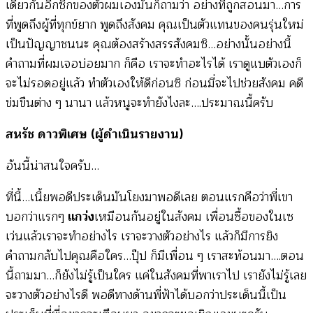
เดียวกันอีกซีกของตัวผมเองมันก็ถามว่า อย่างที่ถูกสอนมา…การ
ที่พูดถึงผู้ที่ทุกข์ยาก พูดถึงสังคม คุณเป็นตัวแทนของคนรุ่นใหม่
เป็นปัญญาชนนะ คุณต้องสร้างสรรสังคมซิ…อย่างนั้นอย่างนี้
คำถามที่ผมเจอบ่อยมาก ก็คือ เราจะทำอะไรได้ เราดูแบตัวเองก็
จะไม่รอดอยู่แล้ว ทำตัวเองให้ดีก่อนซิ ก่อนมี่จะไปช่วยสังคม คดี
ข่มขืนต่าง ๆ นานา แล้วหนูจะทำยังไงละ….ประมาณนี้ครับ
สหรัช ดาวพิเศษ (ผู้ดำเนินรายงาน)
อันนี้น่าสนใจครับ…
ที่นี้…เนี้ยพอดีประเด็นมันโยงมาพอดีเลย ตอนแรกคือว่าพี่เขา
บอกว่าแรกๆ
แกว่ง
เหมือนกันอยู่ในสังคม เพื่อนซื้อของในเซ
เว่นแล้วเราจะทำอย่างไร เราจะวางตัวอย่างไร แล้วก็มีการยิง
คำถามกลับไปคุณคือใคร…ปุ๊ป ก็มีเพื่อน ๆ เราสะท้อนมา….ตอน
นี้ถามมา…ก็ยังไม่รู้เป็นใคร แค่ในสังคมที่พาเราไป เรายังไม่รู้เลย
จะวางตัวอย่างไรดี พอดีทางด้านพี่ฟ้าได้บอกว่าประเด็นนี้เป็น