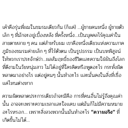
เค้าคือรุ่นพี่ผมในชมรมเดียวกัน (ก็แค่) …ผู้ชายคนหนึ่ง ผู้ชายตัว
เล็ก ๆ ที่มักจะอยู่เบื้องหลัง ที่ครั้งหนึ่ง…เป็นบุคคลไร้คุณค่าใน
สายตาหลาย ๆ คน แต่สำหรับผม เขาคือหนึ่งเดียวแห่งความภาค
ภูมิของชมรมค่ายเล็ก ๆ ที่ไร้ตัวตน เป็นรูปธรรม เป็นบทพิสูจน์
ให้พวกเราประจักษ์ว่า…ผลสัมฤทธิ์ของชีวิตและความใฝ่ฝันถึงโลก
ที่ดีงามในวัยหนุ่มสาว ไม่ได้อยู่ที่ใครคิดหรือพูดอะไร กระทั่งผิด
พลาดมาอย่างไร แต่อยู่คนๆ นั้นทำอะไร และมั่นคงในสิ่งที่เชื่อ
แค่ไหนต่างหาก
ความผิดพลาดประการเดียวถ้าจะมีคือ การที่คนอื่นไม่รู้ถึงคุณค่า
นั้น อาจจะเพราะความเขลาและใจแคบ แต่มันก็ไม่มีความหมาย
อะไรหรอก… เพราะสิ่งลวงพวกนั้นมันทำอะไร
“ความจริง”
ที่
เกิดขึ้นไม่ได้…