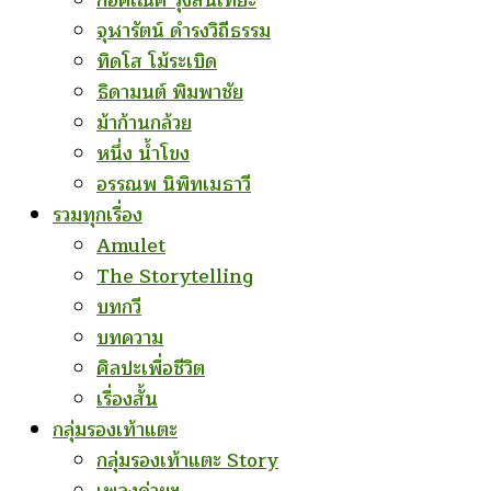
ก่อคเณศ รุ้งสันเทียะ
จุฬารัตน์ ดำรงวิถีธรรม
ทิดโส โม้ระเบิด
ธิดามนต์ พิมพาชัย
ม้าก้านกล้วย
หนึ่ง น้ำโขง
อรรณพ นิพิทเมธาวี
รวมทุกเรื่อง
Amulet
The Storytelling
บทกวี
บทความ
ศิลปะเพื่อชีวิต
เรื่องสั้น
กลุ่มรองเท้าแตะ
กลุ่มรองเท้าแตะ Story