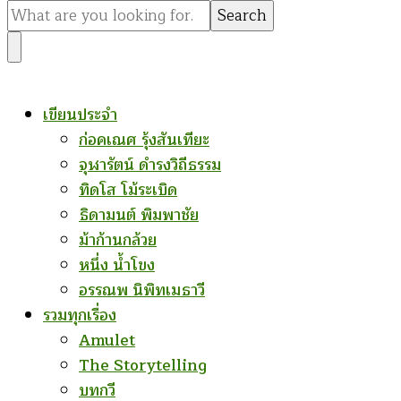
for
Something?
เขียนประจำ
ก่อคเณศ รุ้งสันเทียะ
จุฬารัตน์ ดำรงวิถีธรรม
ทิดโส โม้ระเบิด
ธิดามนต์ พิมพาชัย
ม้าก้านกล้วย
หนึ่ง น้ำโขง
อรรณพ นิพิทเมธาวี
รวมทุกเรื่อง
Amulet
The Storytelling
บทกวี