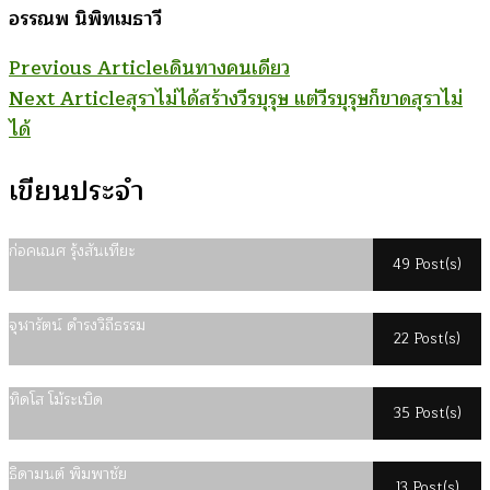
อรรณพ นิพิทเมธาวี
Post
Previous Article
เดินทางคนเดียว
Next Article
สุราไม่ได้สร้างวีรบุรุษ แต่วีรบุรุษก็ขาดสุราไม่
Navigation
ได้
เขียนประจำ
ก่อคเณศ รุ้งสันเทียะ
49 Post(s)
จุฬารัตน์ ดำรงวิถีธรรม
22 Post(s)
ทิดโส โม้ระเบิด
35 Post(s)
ธิดามนต์ พิมพาชัย
13 Post(s)