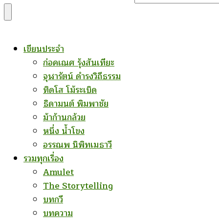
for
Something?
เขียนประจำ
ก่อคเณศ รุ้งสันเทียะ
จุฬารัตน์ ดำรงวิถีธรรม
ทิดโส โม้ระเบิด
ธิดามนต์ พิมพาชัย
ม้าก้านกล้วย
หนึ่ง น้ำโขง
อรรณพ นิพิทเมธาวี
รวมทุกเรื่อง
Amulet
The Storytelling
บทกวี
บทความ