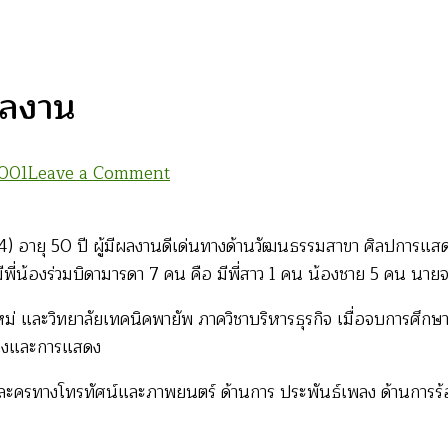
ะผลงาน
on
2001
Leave a Comment
จรัล
ตอน
อายุ 50 ปี ผู้มีผลงานดีเด่นทางด้านวัฒนธรรมสาขา ศิลปการแสด
ที่
มีพี่น้องร่วมบิดามารดา 7 คน คือ มีพี่สาว 1 คน น้องชาย 5 คน นายจ
2
:
งใหม่ และวิทยาลัยเทคนิคพายัพ ภาควิชาบริหารธุรกิจ เมื่อจบการศึกษ
ประวัติ
พลงและการแสดง
ชีวิต
ดงละครทางโทรทัศน์และภาพยนตร์ ด้านการ ประพันธ์เพลง ด้านการร้
และ
ผล