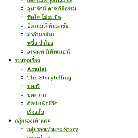
ก่อคเณศ รุ้งสันเทียะ
จุฬารัตน์ ดำรงวิถีธรรม
ทิดโส โม้ระเบิด
ธิดามนต์ พิมพาชัย
ม้าก้านกล้วย
หนึ่ง น้ำโขง
อรรณพ นิพิทเมธาวี
รวมทุกเรื่อง
Amulet
The Storytelling
บทกวี
บทความ
ศิลปะเพื่อชีวิต
เรื่องสั้น
กลุ่มรองเท้าแตะ
กลุ่มรองเท้าแตะ Story